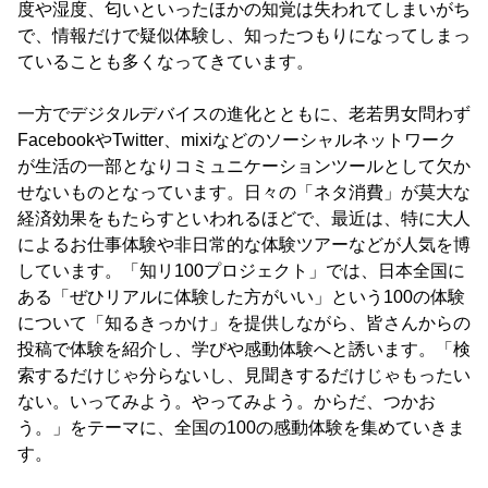
度や湿度、匂いといったほかの知覚は失われてしまいがち
で、情報だけで疑似体験し、知ったつもりになってしまっ
ていることも多くなってきています。
一方でデジタルデバイスの進化とともに、老若男女問わず
FacebookやTwitter、mixiなどのソーシャルネットワーク
が生活の一部となりコミュニケーションツールとして欠か
せないものとなっています。日々の「ネタ消費」が莫大な
経済効果をもたらすといわれるほどで、最近は、特に大人
によるお仕事体験や非日常的な体験ツアーなどが人気を博
しています。「知リ100プロジェクト」では、日本全国に
ある「ぜひリアルに体験した方がいい」という100の体験
について「知るきっかけ」を提供しながら、皆さんからの
投稿で体験を紹介し、学びや感動体験へと誘います。「検
索するだけじゃ分らないし、見聞きするだけじゃもったい
ない。いってみよう。やってみよう。からだ、つかお
う。」をテーマに、全国の100の感動体験を集めていきま
す。