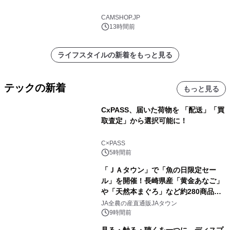
CAMSHOP.JP
13時間前
ライフスタイルの新着をもっと見る
テックの新着
もっと見る
CxPASS、届いた荷物を 「配送」「買
取査定」から選択可能に！
C×PASS
5時間前
「ＪＡタウン」で「魚の日限定セー
ル」を開催！長崎県産「黄金あなご」
や「天然本まぐろ」など約280商品を
販売！～毎月１０日の定例企画～
JA全農の産直通販JAタウン
9時間前