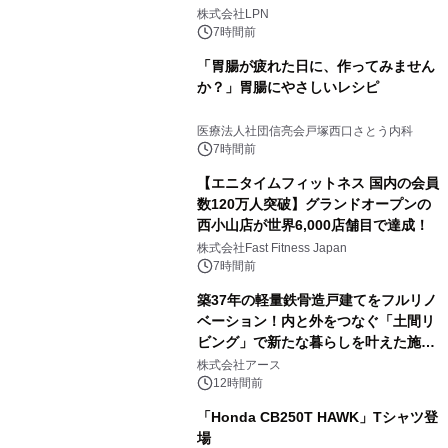
株式会社LPN
7時間前
「胃腸が疲れた日に、作ってみません
か？」胃腸にやさしいレシピ
医療法人社団信亮会戸塚西口さとう内科
7時間前
【エニタイムフィットネス 国内の会員
数120万人突破】グランドオープンの
西小山店が世界6,000店舗目で達成！
株式会社Fast Fitness Japan
7時間前
築37年の軽量鉄骨造戸建てをフルリノ
ベーション！内と外をつなぐ「土間リ
ビング」で新たな暮らしを叶えた施工
事例を株式会社アースが公開
株式会社アース
12時間前
「Honda CB250T HAWK」Tシャツ登
場