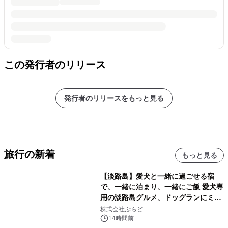
この発行者のリリース
発行者のリリースをもっと見る
旅行の新着
もっと見る
【淡路島】愛犬と一緒に過ごせる宿
で、一緒に泊まり、一緒にご飯 愛犬専
用の淡路島グルメ、ドッグランにミニ
プール グランピングとトレーラーハウ
株式会社ぷらど
スの2施設で
14時間前