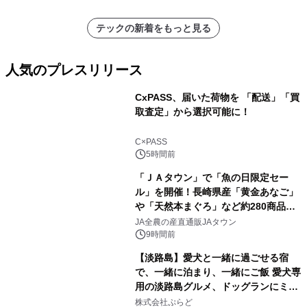
テックの新着をもっと見る
人気のプレスリリース
CxPASS、届いた荷物を 「配送」「買
取査定」から選択可能に！
1
C×PASS
5時間前
「ＪＡタウン」で「魚の日限定セー
ル」を開催！長崎県産「黄金あなご」
や「天然本まぐろ」など約280商品を
2
販売！～毎月１０日の定例企画～
JA全農の産直通販JAタウン
9時間前
【淡路島】愛犬と一緒に過ごせる宿
で、一緒に泊まり、一緒にご飯 愛犬専
用の淡路島グルメ、ドッグランにミニ
3
プール グランピングとトレーラーハウ
株式会社ぷらど