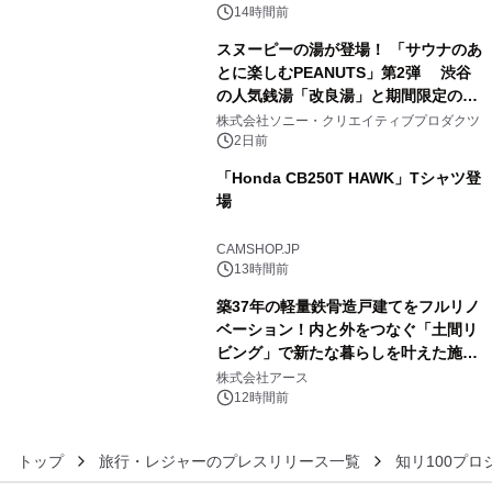
スの2施設で
14時間前
スヌーピーの湯が登場！ 「サウナのあ
とに楽しむPEANUTS」第2弾 渋谷
の人気銭湯「改良湯」と期間限定のコ
4
ラボレーション サウナイキタイコラ
株式会社ソニー・クリエイティブプロダクツ
ボグッズも発売決定！
2日前
「Honda CB250T HAWK」Tシャツ登
場
5
CAMSHOP.JP
13時間前
築37年の軽量鉄骨造戸建てをフルリノ
ベーション！内と外をつなぐ「土間リ
ビング」で新たな暮らしを叶えた施工
6
事例を株式会社アースが公開
株式会社アース
12時間前
トップ
旅行・レジャーのプレスリリース一覧
知リ100プロ