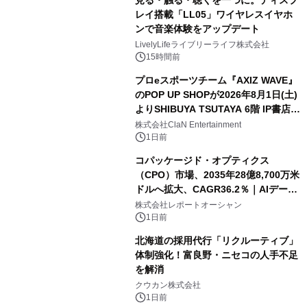
見る・触る・聴くを一つに。ディスプ
レイ搭載「LL05」ワイヤレスイヤホ
ンで音楽体験をアップデート
LivelyLifeライブリーライフ株式会社
15時間前
プロeスポーツチーム『AXIZ WAVE』
のPOP UP SHOPが2026年8月1日(土)
よりSHIBUYA TSUTAYA 6階 IP書店で
開催決定！！
株式会社ClaN Entertainment
1日前
コパッケージド・オプティクス
（CPO）市場、2035年28億8,700万米
ドルへ拡大、CAGR36.2％｜AIデータ
センター・高速光通信需要が成長を加
株式会社レポートオーシャン
速
1日前
北海道の採用代行「リクルーティブ」
体制強化！富良野・ニセコの人手不足
を解消
クウカン株式会社
1日前