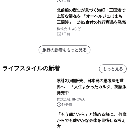
得な素泊まり連泊プランで
1日前
北前船の歴史が息づく港町・三国湊で
上質な滞在を 「オーベルジュほまち
三國湊」 1泊2食付の旅行商品を発売
株式会社ぷらど
1日前
旅行の新着をもっと見る
ライフスタイルの新着
もっと見る
累計2万箱販売、日本発の思考法を世
界へ 「人生よかったカルタ」英語版
発売中
株式会社HIROWA
47分前
「もう歳だから」と諦める前に。 何歳
からでも健やかな身体を目指せる考え
方