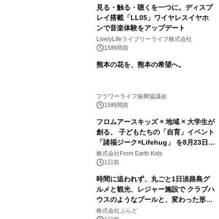
見る・触る・聴くを一つに。ディスプ
レイ搭載「LL05」ワイヤレスイヤホ
ンで音楽体験をアップデート
LivelyLifeライブリーライフ株式会社
15時間前
熊本の花を、熊本の希望へ。
フラワーライフ振興協議会
15時間前
フロムアースキッズ × 地域 × 大学生が
創る、 子どもたちの「自育」イベント
「諸福ジーク×Lifehug」 を8月23日
(日)開催
株式会社From Earth Kids
1日前
時間に追われず、丸ごと1日淡路島グ
ルメと観光、レジャー施設で クラブハ
ウスのようなプールと、変わった形の
サウナも 「THE BOXY AWAJI」のお
株式会社ぷらど