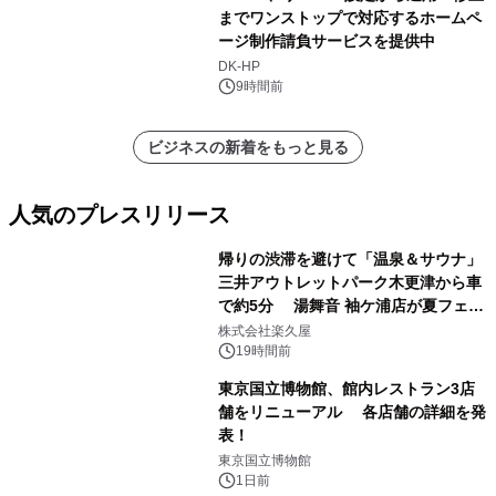
までワンストップで対応するホームペ
ージ制作請負サービスを提供中
DK-HP
9時間前
ビジネスの新着をもっと見る
人気のプレスリリース
帰りの渋滞を避けて「温泉＆サウナ」
三井アウトレットパーク木更津から車
で約5分 湯舞音 袖ケ浦店が夏フェア
1
メニューを提供
株式会社楽久屋
19時間前
東京国立博物館、館内レストラン3店
舗をリニューアル 各店舗の詳細を発
表！
2
東京国立博物館
1日前