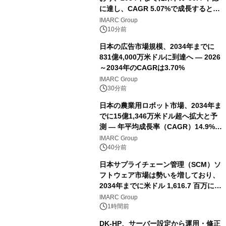
に達し、CAGR 5.07%で成長すると予
測
IMARC Group
10分前
日本の広告市場規模、2034年までに
831億4,000万米ドルに到達へ ― 2026
～2034年のCAGRは3.70%
IMARC Group
30分前
日本の農業用ロボット市場、2034年ま
でに15億1,346万米ドル超へ拡大と予
測 ― 年平均成長率（CAGR）14.9%を
記録
IMARC Group
40分前
日本サプライチェーン管理（SCM）ソ
フトウェア市場は勢いを増しており、
2034年までに米ドル 1,616.7 百万に達
し、CAGR 3.42%で成長すると予測
IMARC Group
1時間前
DK-HP、サーバー設定から運用・修正