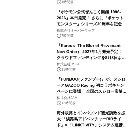
1時間前
『ポケモン公式ぜんこく図鑑 1996-
2026』本日発売！ さらに『ポケット
モンスター』シリーズ30周年を記念し
た画集『ポケットモンスター ビジュア
株式会社オーバーラップ
ルアートブック』の発売決定！ 2026
7時間前
年12月18日（金）、3冊同時発売！
『Karous -The Blur of Re:venant-
New Order』 2027年1月発売予定！
クラウドファンディングを8月8日より
開始
株式会社RS34
13時間前
『FUNBOO(ファンブー)』が、スシロ
ーとGAZOO Racing 初コラボキャン
ペーンに登場 全国のスシロー店舗で
GR 4車種の FUNBOO(ミニカー)付き
株式会社JAM
メニューが展開されます
13時間前
海外販路とインバウンド観光誘致を拡
大 「淡路島アドベンチャーRIBライ
ド」× 「LINKTIVITY」システム連携を