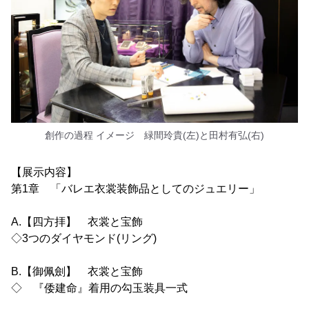
創作の過程 イメージ 緑間玲貴(左)と田村有弘(右)
【展示内容】
第1章 「バレエ衣裳装飾品としてのジュエリー」
A.【四方拝】 衣裳と宝飾
◇3つのダイヤモンド(リング)
B.【御佩劍】 衣裳と宝飾
◇ 『倭建命』着用の勾玉装具一式