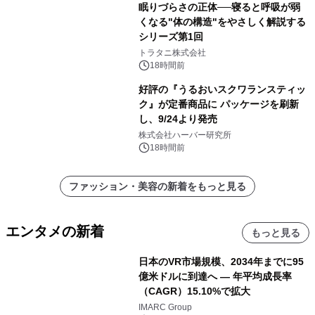
眠りづらさの正体──寝ると呼吸が弱
くなる"体の構造"をやさしく解説する
シリーズ第1回
トラタニ株式会社
18時間前
好評の『うるおいスクワランスティッ
ク』が定番商品に パッケージを刷新
し、9/24より発売
株式会社ハーバー研究所
18時間前
ファッション・美容の新着をもっと見る
エンタメの新着
もっと見る
日本のVR市場規模、2034年までに95
億米ドルに到達へ ― 年平均成長率
（CAGR）15.10%で拡大
IMARC Group