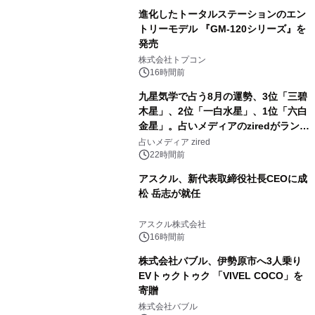
進化したトータルステーションのエン
トリーモデル 『GM-120シリーズ』を
発売
3
株式会社トプコン
16時間前
九星気学で占う8月の運勢、3位「三碧
木星」、2位「一白水星」、1位「六白
金星」。占いメディアのziredがランキ
4
ングを発表
占いメディア zired
22時間前
アスクル、新代表取締役社長CEOに成
松 岳志が就任
5
アスクル株式会社
16時間前
株式会社バブル、伊勢原市へ3人乗り
EVトゥクトゥク 「VIVEL COCO」を
寄贈
6
株式会社バブル