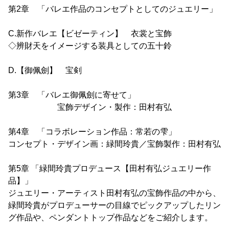
第2章 「バレエ作品のコンセプトとしてのジュエリー」
C.新作バレエ【ビゼーティン】 衣裳と宝飾
◇辨財天をイメージする装具としての五十鈴
D.【御佩劍】 宝剣
第3章 「バレエ御佩劍に寄せて」
宝飾デザイン・製作：田村有弘
第4章 「コラボレーション作品：常若の雫」
コンセプト・デザイン画：緑間玲貴／宝飾製作：田村有弘
第5章 「緑間玲貴プロデュース【田村有弘ジュエリー作
品】」
ジュエリー・アーティスト田村有弘の宝飾作品の中から、
緑間玲貴がプロデューサーの目線でピックアップしたリン
グ作品や、ペンダントトップ作品などをご紹介します。