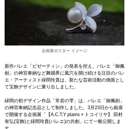
企画展ポスター イメージ
新作バレエ「ビゼーティン」の発表を控え、バレエ「御佩
劍」の神宮奉納など舞踊界に風穴を開け続ける注目のバレ
エ・アーティスト緑間玲貴は、新たな芸術活動の側面とし
て宝飾デザインに乗り出しました。
緑間の初デザイン作品「常若の雫」は、バレエ「御佩劍」
の神宮奉納記念品として制作しました。3月23日から銀座
で開催する企画展「【A.C.T.Y plains × トコイリヤ】 田村
有弘(宝飾)と緑間玲貴(バレエ)の共創」にて一般公開しま
す。