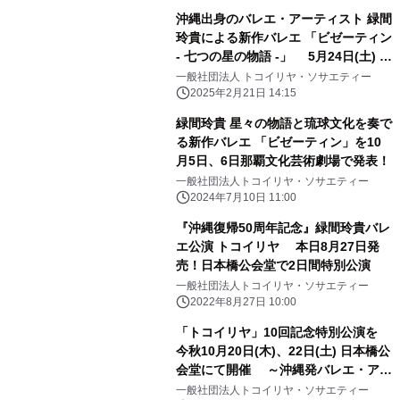
沖縄出身のバレエ・アーティスト 緑間
玲貴による新作バレエ 「ビゼーティン
- 七つの星の物語 -」 5月24日(土) 新
国立劇場 小劇場で上演決定！
一般社団法人 トコイリヤ・ソサエティー
2025年2月21日 14:15
緑間玲貴 星々の物語と琉球文化を奏で
る新作バレエ 「ビゼーティン」を10
月5日、6日那覇文化芸術劇場で発表！
一般社団法人トコイリヤ・ソサエティー
2024年7月10日 11:00
『沖縄復帰50周年記念』緑間玲貴バレ
エ公演 トコイリヤ 本日8月27日発
売！日本橋公会堂で2日間特別公演
一般社団法人トコイリヤ・ソサエティー
2022年8月27日 10:00
「トコイリヤ」10回記念特別公演を
今秋10月20日(木)、22日(土) 日本橋公
会堂にて開催 ～沖縄発バレエ・アー
ティスト緑間 玲貴の2本立て公演～
一般社団法人トコイリヤ・ソサエティー