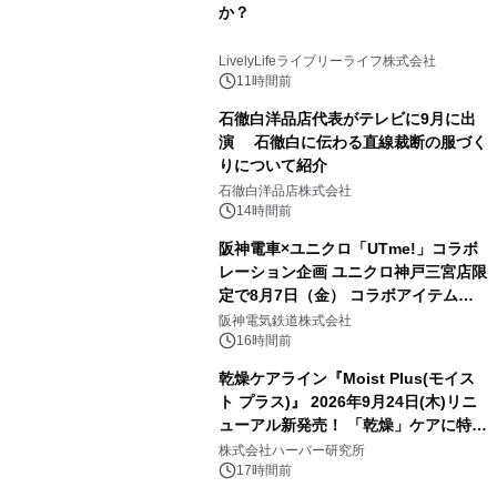
か？
LivelyLifeライブリーライフ株式会社
11時間前
石徹白洋品店代表がテレビに9月に出
演 石徹白に伝わる直線裁断の服づく
りについて紹介
石徹白洋品店株式会社
14時間前
阪神電車×ユニクロ「UTme!」コラボ
レーション企画 ユニクロ神戸三宮店限
定で8月7日（金） コラボアイテムが
発売決定！
阪神電気鉄道株式会社
16時間前
乾燥ケアライン『Moist Plus(モイス
ト プラス)』 2026年9月24日(木)リニ
ューアル新発売！ 「乾燥」ケアに特化
し、ライン使いで潤いに満ちた肌へ
株式会社ハーバー研究所
17時間前