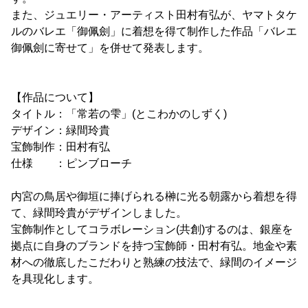
また、ジュエリー・アーティスト田村有弘が、ヤマトタケ
ルのバレエ「御佩劍」に着想を得て制作した作品「バレエ
御佩劍に寄せて」を併せて発表します。
【作品について】
タイトル：「常若の雫」(とこわかのしずく)
デザイン：緑間玲貴
宝飾制作：田村有弘
仕様 ：ピンブローチ
内宮の鳥居や御垣に捧げられる榊に光る朝露から着想を得
て、緑間玲貴がデザインしました。
宝飾制作としてコラボレーション(共創)するのは、銀座を
拠点に自身のブランドを持つ宝飾師・田村有弘。地金や素
材への徹底したこだわりと熟練の技法で、緑間のイメージ
を具現化します。