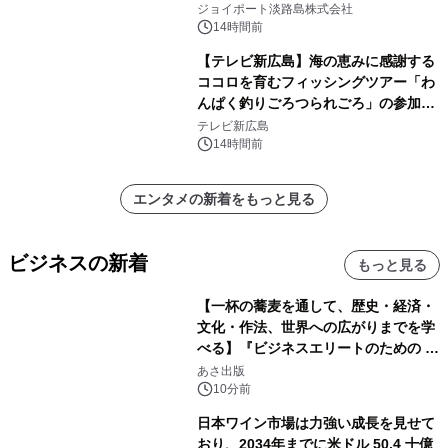
開始！
ジョイポート淡路島株式会社
14時間前
【テレビ新広島】海の恵みに感謝する
ココロを育むフィッシングツアー「わ
んぱく釣りごろつられごろ」の参加小
学生を募集
テレビ新広島
14時間前
エンタメの新着をもっと見る
ビジネスの新着
もっと見る
【一杯の蕎麦を通して、歴史・経済・
文化・作法、世界への広がりまでを学
べる】『ビジネスエリートのための 教
養としての蕎麦』2026年8月25日
あさ出版
（火）発売
10分前
日本ワイン市場は力強い成長を見せて
おり、2034年までに米ドル 50.4 十億