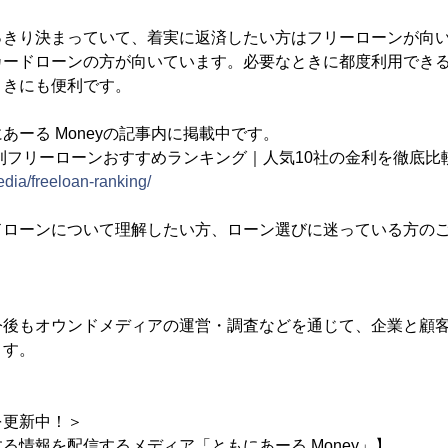
っきり決まっていて、着実に返済したい方はフリーローンが向
カードローンの方が向いています。必要なときに都度利用でき
ときにも便利です。
あーる Moneyの記事内に掲載中です。
金利フリーローンおすすめランキング｜人気10社の金利を徹底比
media/freeloan-ranking/
ドローンについて理解したい方、ローン選びに迷っている方の
今後もオウンドメディアの運営・調査などを通じて、企業と顧
ます。
を更新中！＞
る情報を配信するメディア「ともにあーる Money」】