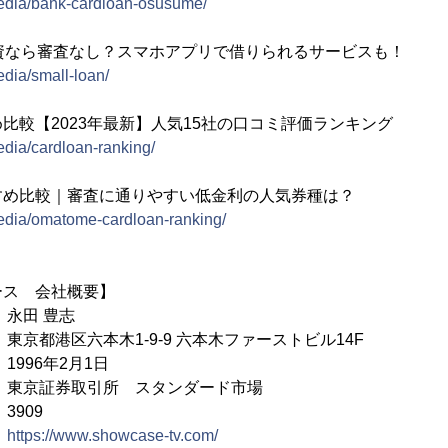
/media/bank-cardloan-osusume/
資なら審査なし？スマホアプリで借りられるサービスも！
edia/small-loan/
比較【2023年最新】人気15社の口コミ評価ランキング
media/cardloan-ranking/
すめ比較｜審査に通りやすい低金利の人気券種は？
/media/omatome-cardloan-ranking/
ース 会社概要】
永田 豊志
港区六本木1-9-9 六本木ファーストビル14F
6年2月1日
 東京証券取引所 スタンダード市場
909
：
https://www.showcase-tv.com/