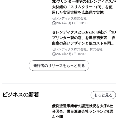
3Dプリンター住宅のセレンディクスが
大林組の「スリムクリート(R)」を使
用した実証実験を広島県で実施
セレンディクス株式会社
2024年5月17日 13:00
セレンディクスとExtraBold社が 「3D
プリンター製の窓」を世界初実装 自
由度の高いデザインと低コストを両立
へ
セレンディクス株式会社、株式会社
ExtraBold
2024年5月7日 10:00
発行者のリリースをもっと見る
ビジネスの新着
もっと見る
優良派遣事業者の認定状況を大手8社
分照合、優良派遣会社ランキング6選
を公開