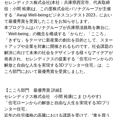
セレンディクス株式会社(本社：兵庫県西宮市、代表取締
役：小間 裕康)は、この度株式会社パソナグループが主催
する「Awaji Well-beingビジネスコンテスト2023」におい
て最優秀賞を受賞したことをお知らせします。
本プログラムはパソナグループが兵庫県淡路島を舞台に、
「Well-being」の概念を構成する「からだ」「こころ」
「きずな」をテーマに新産業の創出を目的として、スター
トアップや企業を対象に開催されるものです。社会課題の
解決に向けて未来の社会をデザインする様々なアイデアが
発表され、セレンディクスの提案する「住宅ローンからの
解放と自由な人生を実現する3Dプリンター住宅」は、こ
ころ部門において最優秀賞を受賞しました。
【こころ部門 最優秀賞 詳細】
セレンディクス株式会社 小間 裕康(こま ひろやす)
「住宅ローンからの解放と自由な人生を実現する3Dプリ
ンター住宅」
近年の住宅価格の高騰における課題を受けて、“車を買う