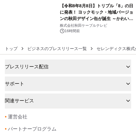
【令和8年8月8日】トリプル「8」の日
に発表！ ヨックモック・地域バージョ
ンの秋田デザイン缶が誕生 ～かわいい
6
秋田犬の子犬と秋田の四季と名所を巡
株式会社秋田ケーブルテレビ
るパッケージ～ 9月1日(火)秋田県内で
16時間前
販売開始
トップ
ビジネスのプレスリリース一覧
セレンディクス株式
プレスリリース配信
サポート
関連サービス
•
運営会社
•
パートナープログラム