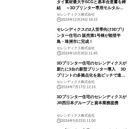
タイ素材最大手SCGと基本合意書を締
結 ～3Dプリンター専用モルタルの
供給で協力～
セレンディクス株式会社
2024年12月24日 16:15
セレンディクスの2人世帯向け3Dプリ
ンター住宅の 販売第1号棟が能登半
島・珠洲市に完成！
セレンディクス株式会社
2024年10月30日 11:45
3Dプリンター住宅のセレンディクスが
新たに3台の新型プリンター導入 3D
プリントの多拠点化を急ピッチで進
め、生産量の倍増を目指す
セレンディクス株式会社
2024年7月17日 12:15
3Dプリンター住宅のセレンディクスが
JR西日本グループと資本業務提携
セレンディクス株式会社
2024年5月22日 11:00