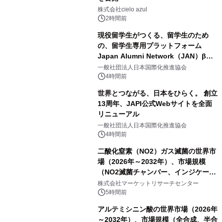
株式会社cielo azul
2時間前
現役留学生がつくる、留学生のため
の、留学生専用プラットフォーム
Japan Alumni Network（JAN）β版
をリリース
一般社団法人日本国際化推進協会
4時間前
世界とつながる、日本をひらく。 創立
13周年、JAPI公式Webサイトを全面
リニューアル
一般社団法人日本国際化推進協会
4時間前
二酸化窒素（NO2）ガス滅菌の世界市
場（2026年～2032年）、市場規模
（NO2滅菌チャンバー、インジケータ
ーおよびモニタリングシステム、その
株式会社マーケットリサーチセンター
他）・分析レポートを発表
5時間前
アルテミシニン酸の世界市場（2026年
～2032年）、市場規模（全合成、半合