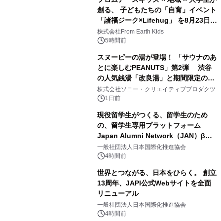
創る、 子どもたちの「自育」イベント
「諸福ジーク×Lifehug」 を8月23日
2
(日)開催
株式会社From Earth Kids
5時間前
スヌーピーの湯が登場！ 「サウナのあ
とに楽しむPEANUTS」第2弾 渋谷
の人気銭湯「改良湯」と期間限定のコ
3
ラボレーション サウナイキタイコラ
株式会社ソニー・クリエイティブプロダクツ
ボグッズも発売決定！
1日前
現役留学生がつくる、留学生のため
の、留学生専用プラットフォーム
Japan Alumni Network（JAN）β版
4
をリリース
一般社団法人日本国際化推進協会
4時間前
世界とつながる、日本をひらく。 創立
13周年、JAPI公式Webサイトを全面
リニューアル
5
一般社団法人日本国際化推進協会
4時間前