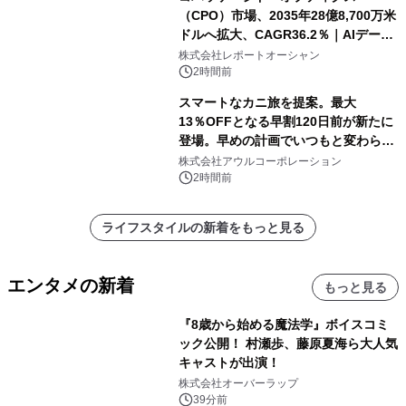
（CPO）市場、2035年28億8,700万米
ドルへ拡大、CAGR36.2％｜AIデータ
センター・高速光通信需要が成長を加
株式会社レポートオーシャン
速
2時間前
スマートなカニ旅を提案。最大
13％OFFとなる早割120日前が新たに
登場。早めの計画でいつもと変わらぬ
大人の冬旅を。ー夕日ヶ浦温泉「佳松
株式会社アウルコーポレーション
苑 別邸ふうか」ー
2時間前
ライフスタイルの新着をもっと見る
エンタメの新着
もっと見る
『8歳から始める魔法学』ボイスコミ
ック公開！ 村瀬歩、藤原夏海ら大人気
キャストが出演！
株式会社オーバーラップ
39分前