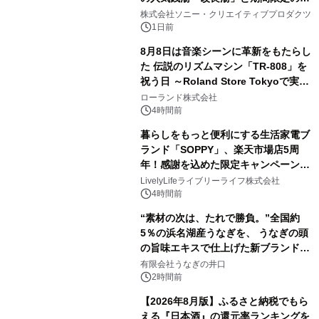
2
ラボレーション サウナイキタイコラ
株式会社ソニー・クリエイティブプロダクツ
ボグッズも発売決定！
1日前
8月8日は音楽シーンに革新をもたらし
た 伝説のリズムマシン「TR-808」を
祝う日 ～Roland Store Tokyoで実機
3
を展示しての 記念キャンペーンを開
ローランド株式会社
催 英国ラジオ「NTS」の 特別プログ
4時間前
ラムや、「TR-808」を愛する伝説的
暮らしをもっと便利にする生活家電ブ
アーティストを フィーチャーしたアニ
ランド「SOPPY」、楽天市場店5周
メーションを公開～
年！感謝を込めた限定キャンペーンを
4
8月10日より開催
LivelyLifeライブリーライフ株式会社
4時間前
“素材の次は、たれで勝負。”全国約
5％の浜名湖産うなぎを、 うなぎの頭
の旨味エキスで仕上げた新ブランド
5
「井口の誉」誕生
有限会社うなぎの井口
2時間前
【2026年8月版】ふるさと納税でもら
える『日本酒』の還元率ランキングを