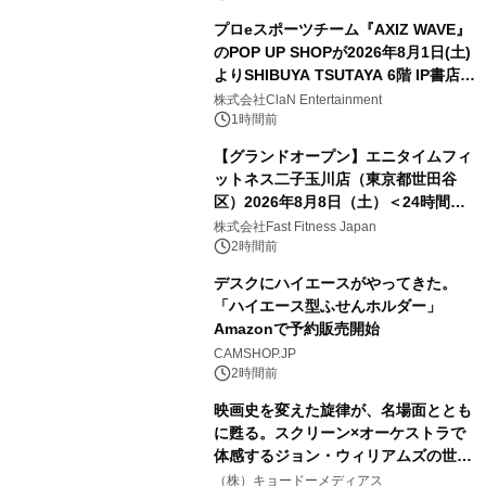
プロeスポーツチーム『AXIZ WAVE』
のPOP UP SHOPが2026年8月1日(土)
よりSHIBUYA TSUTAYA 6階 IP書店で
開催決定！！
株式会社ClaN Entertainment
1時間前
【グランドオープン】エニタイムフィ
ットネス二子玉川店（東京都世田谷
区）2026年8月8日（土）＜24時間年
中無休のフィットネスジム＞
株式会社Fast Fitness Japan
2時間前
デスクにハイエースがやってきた。
「ハイエース型ふせんホルダー」
Amazonで予約販売開始
CAMSHOP.JP
2時間前
映画史を変えた旋律が、名場面ととも
に甦る。スクリーン×オーケストラで
体感するジョン・ウィリアムズの世
界。ジョン・ウィリアムズ：シネマ・
（株）キョードーメディアス