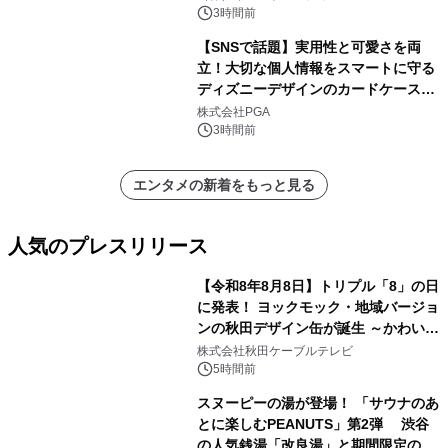
スペクタキュラー・コンサート 開催決
3時間前
定！
【SNSで話題】実用性と可愛さを両
立！大切な個人情報をスマートに守る
ディズニーデザインのカードケースを
株式会社PGAが8月7日発売
株式会社PGA
3時間前
エンタメの新着をもっと見る
人気のプレスリリース
【令和8年8月8日】トリプル「8」の日
に発表！ ヨックモック・地域バージョ
ンの秋田デザイン缶が誕生 ～かわいい
1
秋田犬の子犬と秋田の四季と名所を巡
株式会社秋田ケーブルテレビ
るパッケージ～ 9月1日(火)秋田県内で
5時間前
販売開始
スヌーピーの湯が登場！ 「サウナのあ
とに楽しむPEANUTS」第2弾 渋谷
の人気銭湯「改良湯」と期間限定のコ