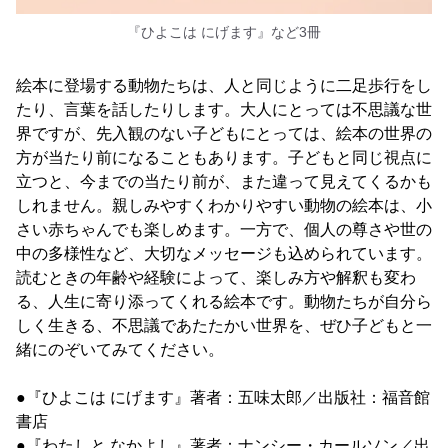
『ひよこは にげます』など3冊
絵本に登場する動物たちは、人と同じように二足歩行をし
たり、言葉を話したりします。大人にとっては不思議な世
界ですが、先入観のない子どもにとっては、絵本の世界の
方が当たり前になることもあります。子どもと同じ視点に
立つと、今までの当たり前が、また違って見えてくるかも
しれません。親しみやすくわかりやすい動物の絵本は、小
さい赤ちゃんでも楽しめます。一方で、個人の尊さや世の
中の多様性など、大切なメッセージも込められています。
読むときの年齢や経験によって、楽しみ方や解釈も変わ
る、人生に寄り添ってくれる絵本です。動物たちが自分ら
しく生きる、不思議であたたかい世界を、ぜひ子どもと一
緒にのぞいてみてください。
●『ひよこは にげます』著者：五味太郎／出版社：福音館
書店
●『わたしと なかよし』著者：ナンシー・カールソン／出