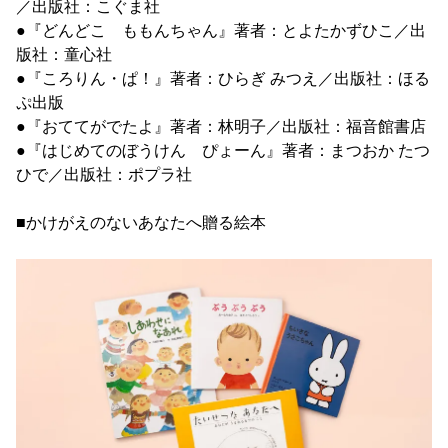
／出版社：こぐま社
●『どんどこ ももんちゃん』著者：とよたかずひこ／出
版社：童心社
●『ころりん・ぱ！』著者：ひらぎ みつえ／出版社：ほる
ぷ出版
●『おててがでたよ』著者：林明子／出版社：福音館書店
●『はじめてのぼうけん ぴょーん』著者：まつおか たつ
ひで／出版社：ポプラ社
■かけがえのないあなたへ贈る絵本