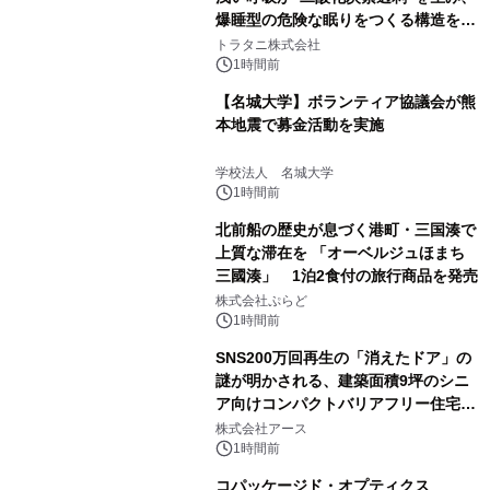
爆睡型の危険な眠りをつくる構造を解
説
トラタニ株式会社
1時間前
【名城大学】ボランティア協議会が熊
本地震で募金活動を実施
学校法人 名城大学
1時間前
北前船の歴史が息づく港町・三国湊で
上質な滞在を 「オーベルジュほまち
三國湊」 1泊2食付の旅行商品を発売
株式会社ぷらど
1時間前
SNS200万回再生の「消えたドア」の
謎が明かされる、建築面積9坪のシニ
ア向けコンパクトバリアフリー住宅が
誕生
株式会社アース
1時間前
コパッケージド・オプティクス