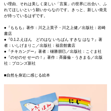
い理由、それは美しく楽しい「言葉」の世界に出合い、ふ
れてほしいという願いからなのです。きっと、新しい発見
が待っているはずです。
●『ももも』著作：川之上英子・川之上健／出版社：岩崎
書店
●『0.1.2.えほん どのはな いちばん すきな はな？』著
者：いしげまりこ／出版社：福音館書店
●『チキカングー』著者：樋勝朋巳／出版社：こぐま社
●『のせのせ せーの！』著作：斉藤倫・うきまる／出版
社：ブロンズ新社
■自然を身近に感じる絵本