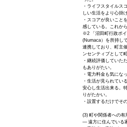
・ライフスタイルス
しい生活をより心掛
・スコアが良いこと
感している。これから
※2 「沼田町行政ポ
(Numaca）を所
連携しており、町主
ンセンティブとして町
・継続評価していた
もありがたい。
・電力料金も気にな
・生活が見られてい
安心し生活出来る。
りがたかい。
・設置するだけでそ
(3) 町や関係者への
― 遠方に住んでいる