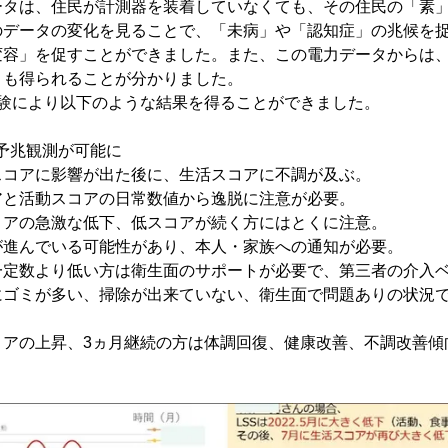
ータは、住民が計測器を装着していなくても、その住民の「素
のデータの変化を見ることで、「未病」や「認知症」の兆候を
変容」を促すことができました。また、この電力データからは
トも得られることが分かりました。
実験により以下のような結果を得ることができました。
の予兆観測が可能に
スコアに影響が出た後に、生活スコアに不調が及ぶ。
アと活動スコアの日常数値から逸脱に注意が必要。
コアの急激な低下、低スコアが続く方にはとくに注意。
が進んでいる可能性があり、本人・家族への通知が必要。
一定数より低い方は衛生面のサポートが必要で、第三者の介入
にゴミが多い、掃除が出来ていない、衛生面で問題ありの状況
コアの上昇、3ヵ月継続の方は体調回復、健康改善、不調改善傾