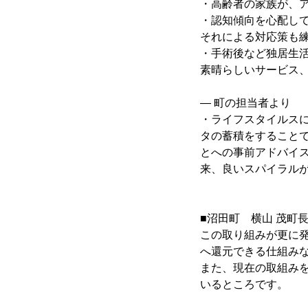
・高齢者の家族が、
・認知傾向を心配し
それによる対応策も
・手術後など独居生
素晴らしいサービス
― 町の担当者より
・ライフスタイルス
タの蓄積をすること
とへの事前アドバイ
来、良いスパイラル
■沼田町 横山 茂町
この取り組みが更に
へ還元できる仕組み
また、現在の取組み
いるところです。