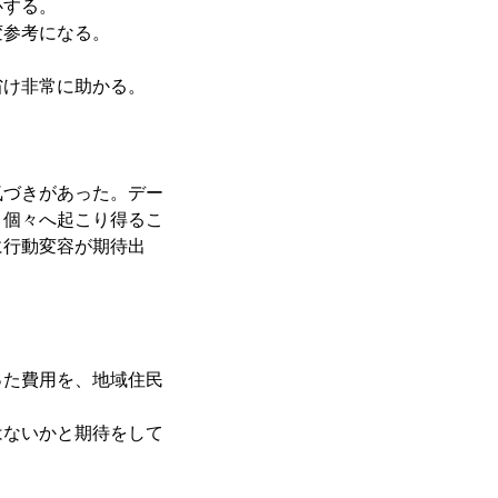
心する。
変参考になる。
省け非常に助かる。
気づきがあった。デー
、個々へ起こり得るこ
に行動変容が期待出
った費用を、地域住民
はないかと期待をして