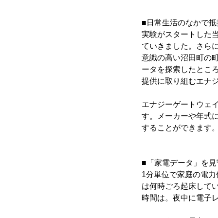
■日常生活のなかで
実験がスタートした当
ていきました。さら
意識の高い沼田町の
ータを探索したところ
提供に取り組むエナ
エナジーゲートウェ
す。メーカーや年式
することができます
■「家電データ」を
1分単位で家庭の電
は何時ごろ起床して
時間は。夜中に電子