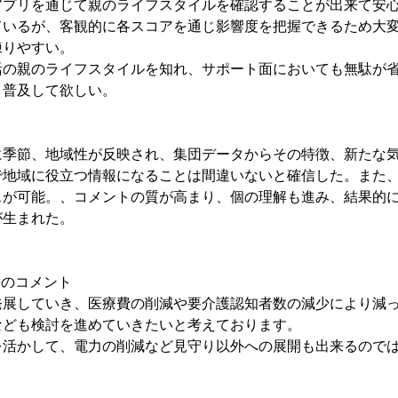
アプリを通じて親のライフスタイルを確認することが出来て安
ているが、客観的に各スコアを通じ影響度を把握できるため大
練りやすい。
活の親のライフスタイルを知れ、サポート面においても無駄が
、普及して欲しい。
に季節、地域性が反映され、集団データからその特徴、新たな
で地域に役立つ情報になることは間違いないと確信した。また
スが可能。、コメントの質が高まり、個の理解も進み、結果的
が生まれた。
長のコメント
発展していき、医療費の削減や要介護認知者数の減少により減
なども検討を進めていきたいと考えております。
を活かして、電力の削減など見守り以外への展開も出来るので