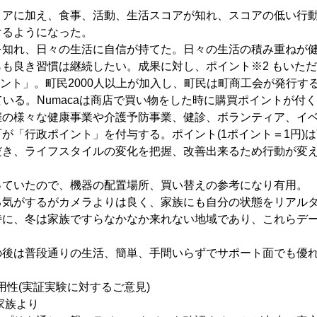
コアに加え、食事、活動、生活スコアが知れ、スコアの低い行
けるようになった。
を知れ、日々の生活に自信が持てた。日々の生活の積み重ねが
も良き習慣は継続したい。成果に対し、ポイント※2 もいた
イント」。町民2000人以上が加入し、町民は町商工会が発行す
持している。Numacaは商店で買い物をした時に購買ポイントが付
催の様々な健康事業や介護予防事業、健診、ボランティア、イ
が「行政ポイント」を付与する。ポイント(1ポイント＝1円)
だき、ライフスタイルの変化を把握、改善出来るため行動が変
っていたので、機器の配置場所、買い替えの参考になり有用。
る気がするがカメラよりは良く、家族にも自分の状態をリアル
特に、冬は家族ですらなかなか来れない地域であり、これらデ
の後は普段通りの生活、簡単、手間いらずでサポート面でも優
有用性(実証実験に対するご意見)
家族より