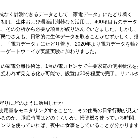
抵抗なく計測できるデータとして「家電データ」にたどり着く
初は、生体および環境計測器など活用し、400項目ものデー
に、その分析から必要な項目が絞り込んでいきました。しかし
町民でさえも、日常的に生体データを取ることがむずかしく、
、「電力データ」にたどり着き、2020年より電力データを軸
ジーゲートウェイが実証実験に加わりました。
イの家電分離技術は、1台の電力センサで主要家電の使用状況を
に捉われず見える化が可能で、設置は30分程度で完了。リアル
。
見守りにどのように活用したか
力使用量をモニタリングすることで、その住民の日常行動が見え
いるのか、睡眠時間はどのくらいか。掃除機を使っている時間
レンジを使っていれば、夜中に食事をしていることが分かりま