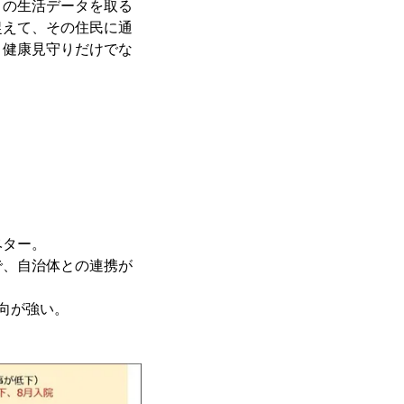
」の生活データを取る
捉えて、その住民に通
、健康見守りだけでな
ベター。
で、自治体との連携が
向が強い。