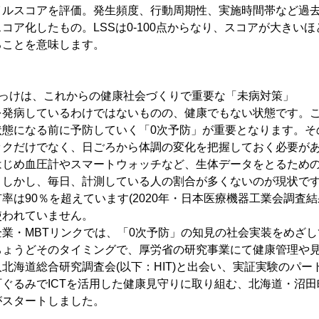
イルスコアを評価。発生頻度、行動周期性、実施時間帯など過
コア化したもの。LSSは0-100点からなり、スコアが大きい
ることを意味します。
かっけは、これからの健康社会づくりで重要な「未病対策」
を発病しているわけではないものの、健康でもない状態です。
状態になる前に予防していく「0次予防」が重要となります。そ
ックだけでなく、日ごろから体調の変化を把握しておく必要が
はじめ血圧計やスマートウォッチなど、生体データをとるため
。しかし、毎日、計測している人の割合が多くないのが現状です
率は90％を超えています(2020年・日本医療機器工業会調査結
使われていません。
業・MBTリンクでは、「0次予防」の知見の社会実装をめざ
ちょうどそのタイミングで、厚労省の研究事業にて健康管理や
北海道総合研究調査会(以下：HIT)と出会い、実証実験のパート
ぐるみでICTを活用した健康見守りに取り組む、北海道・沼田町
がスタートしました。