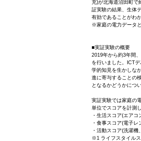
充)が北海道沼田町で
証実験の結果、生体
有効であることがわ
※家庭の電力データ
■実証実験の概要
2019年から約3年間
を行いました。ICT
学的知見を生かしな
進に寄与することの検
となるかどうかにつ
実証実験では家庭の電
単位でスコアを計測
・生活スコア(エアコ
・食事スコア(電子レ
・活動スコア(洗濯機
※1 ライフスタイル