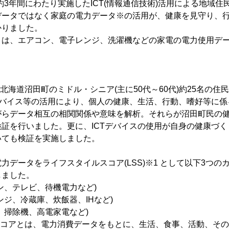
約3年間にわたり実施したICT(情報通信技術)活用による地域
データではなく家庭の電力データ※の活用が、健康を見守り、
かりました。
とは、エアコン、電子レンジ、洗濯機などの家電の電力使用デ
、北海道沼田町のミドル・シニア(主に50代～60代)約25名の
デバイス等の活用により、個人の健康、生活、行動、嗜好等に
がらデータ相互の相関関係や意味を解析。それらが沼田町民の
証を行いました。更に、ICTデバイスの使用が自身の健康づ
いても検証を実施しました。
力データをライフスタイルスコア(LSS)※1 として以下3つの
しました。
ン、テレビ、待機電力など)
ンジ、冷蔵庫、炊飯器、IHなど)
、掃除機、高電家電など)
スコアとは、電力消費データをもとに、生活、食事、活動、そ