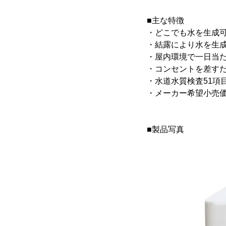
■主な特徴
・どこでも水を生成
・結露により水を生
・屋内環境で一日当た
・コンセントを差す
・水道水質検査51項
・メーカー希望小売価格は
■製品写真