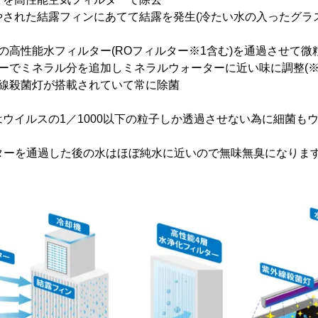
冷やされた結露フィンにあてて結露を発生(冷たい水の入ったグ
4つの高性能水フィルター(ROフィルター※1含む)を通過させて微
ルターでミネラル分を追加しミネラルウォーターに近い味に調整(※
紫外線殺菌灯が搭載されていて常に除菌
はウイルスの1／1000以下の粒子しか透過させない為に細菌も
ターを通過した後の水はほぼ純水に近いので無味無臭になりま