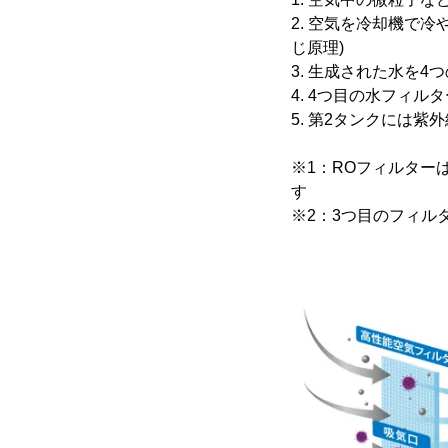
2. 空気を冷却機で
じ原理)
3. 生成された水を
4. 4つ目の水フィ
5. 第2タンクには
※1：ROフィルター
す
※2：3つ目のフィル