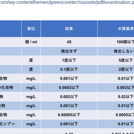
.com/wp-content/themes/greencoretech/assets/pdf/examination.p