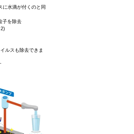
ラスに水滴が付くのと同
粒子を除去
2)
ウイルスも除去できま
す