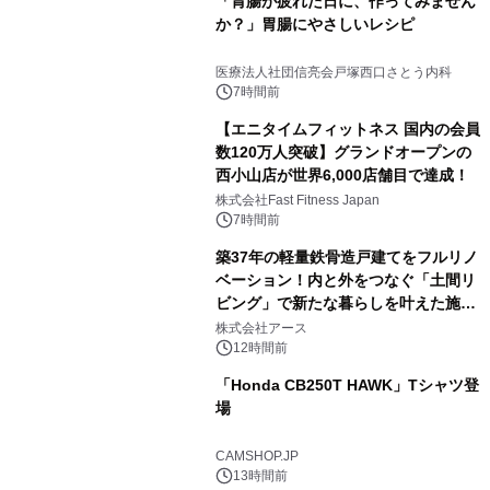
「胃腸が疲れた日に、作ってみません
か？」胃腸にやさしいレシピ
医療法人社団信亮会戸塚西口さとう内科
7時間前
【エニタイムフィットネス 国内の会員
数120万人突破】グランドオープンの
西小山店が世界6,000店舗目で達成！
株式会社Fast Fitness Japan
7時間前
築37年の軽量鉄骨造戸建てをフルリノ
ベーション！内と外をつなぐ「土間リ
ビング」で新たな暮らしを叶えた施工
事例を株式会社アースが公開
株式会社アース
12時間前
「Honda CB250T HAWK」Tシャツ登
場
CAMSHOP.JP
13時間前