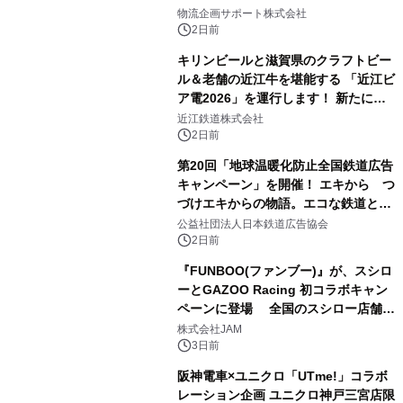
にて8月1日(土)より
物流企画サポート株式会社
2日前
キリンビールと滋賀県のクラフトビー
ル＆老舗の近江牛を堪能する 「近江ビ
ア電2026」を運行します！ 新たに
「長濱浪漫ビール」が参加！キリン一
近江鉄道株式会社
番搾り飲み放題が復活！
2日前
第20回「地球温暖化防止全国鉄道広告
キャンペーン」を開催！ エキから つ
づけエキからの物語。エコな鉄道とと
もに。
公益社団法人日本鉄道広告協会
2日前
『FUNBOO(ファンブー)』が、スシロ
ーとGAZOO Racing 初コラボキャン
ペーンに登場 全国のスシロー店舗で
GR 4車種の FUNBOO(ミニカー)付き
株式会社JAM
メニューが展開されます
3日前
阪神電車×ユニクロ「UTme!」コラボ
レーション企画 ユニクロ神戸三宮店限