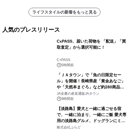
ライフスタイルの新着をもっと見る
人気のプレスリリース
CxPASS、届いた荷物を 「配送」「買
取査定」から選択可能に！
1
C×PASS
5時間前
「ＪＡタウン」で「魚の日限定セー
ル」を開催！長崎県産「黄金あなご」
や「天然本まぐろ」など約280商品を
2
販売！～毎月１０日の定例企画～
JA全農の産直通販JAタウン
9時間前
【淡路島】愛犬と一緒に過ごせる宿
で、一緒に泊まり、一緒にご飯 愛犬専
用の淡路島グルメ、ドッグランにミニ
3
プール グランピングとトレーラーハウ
株式会社ぷらど