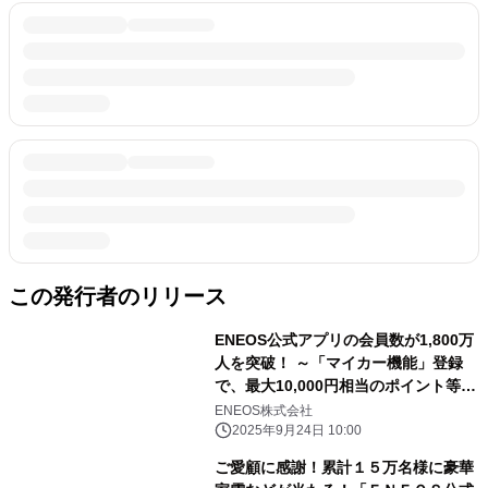
この発行者のリリース
ENEOS公式アプリの会員数が1,800万
人を突破！ ～「マイカー機能」登録
で、最大10,000円相当のポイント等が
抽選で当たるキャンペーン実施～
ENEOS株式会社
2025年9月24日 10:00
ご愛顧に感謝！累計１５万名様に豪華