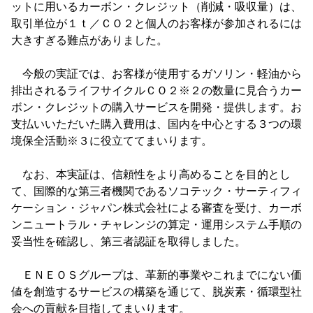
ットに用いるカーボン・クレジット（削減・吸収量）は、
取引単位が１ｔ／ＣＯ２と個人のお客様が参加されるには
大きすぎる難点がありました。
今般の実証では、お客様が使用するガソリン・軽油から
排出されるライフサイクルＣＯ２※２の数量に見合うカー
ボン・クレジットの購入サービスを開発・提供します。お
支払いいただいた購入費用は、国内を中心とする３つの環
境保全活動※３に役立ててまいります。
なお、本実証は、信頼性をより高めることを目的とし
て、国際的な第三者機関であるソコテック・サーティフィ
ケーション・ジャパン株式会社による審査を受け、カーボ
ンニュートラル・チャレンジの算定・運用システム手順の
妥当性を確認し、第三者認証を取得しました。
ＥＮＥＯＳグループは、革新的事業やこれまでにない価
値を創造するサービスの構築を通じて、脱炭素・循環型社
会への貢献を目指してまいります。