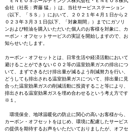
ＥＮＥＯＳホールディングス株式会社・ＥＮＥＯＳ株式
会社（社長：齊藤 猛」）は、当社サービスステーション
（以下、「ＳＳ」）において、２０２１年４月１日から２
０２３年３月３１日(以下、「対象期間」）までにガソリ
ンおよび軽油を購入いただいた個人のお客様を対象に、カ
ーボン・オフセットサービスの実証を開始しますので、お
知らせいたします。
カーボン・オフセットとは、日常生活や経済活動において
避けることができないＣＯ２等の温室効果ガスの排出につ
いて、まずできるだけ排出量が減るよう削減努力を行い、
どうしても排出される温室効果ガスについて、排出量に見
合った温室効果ガスの削減活動に投資すること等により、
排出される温室効果ガスを埋め合わせるという考え方です
※１。
環境保全、地球温暖化の防止に関心の高いお客様から、
カーボン・オフセットをはじめ、環境に配慮したサービス
の提供を期待するお声をいただいておりましたが、オフセ