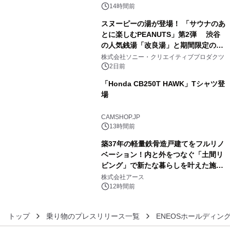
スの2施設で
14時間前
スヌーピーの湯が登場！ 「サウナのあ
とに楽しむPEANUTS」第2弾 渋谷
の人気銭湯「改良湯」と期間限定のコ
4
ラボレーション サウナイキタイコラ
株式会社ソニー・クリエイティブプロダクツ
ボグッズも発売決定！
2日前
「Honda CB250T HAWK」Tシャツ登
場
5
CAMSHOP.JP
13時間前
築37年の軽量鉄骨造戸建てをフルリノ
ベーション！内と外をつなぐ「土間リ
ビング」で新たな暮らしを叶えた施工
6
事例を株式会社アースが公開
株式会社アース
12時間前
トップ
乗り物のプレスリリース一覧
ENEOSホールディン