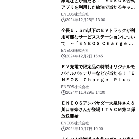
家電などが当たる！「ＥＮＥＯＳ公式
アプリを利用した給油で当たるキャン
ペーン」実施
ENEOS株式会社
2024年12月25日 13:00
全長５．５ｍ以下のＥＶトラックが利
用可能なサービスステーションについ
て ～「ＥＮＥＯＳ Ｃｈａｒｇｅ Ｐ
ｌｕｓ」がＥＶトラックの経路充電ニ
ENEOS株式会社
ーズにお応えします！～
2024年12月2日 15:45
ＥＶ充電で限定品の特製オリジナルモ
バイルバッテリーなどが当たる！「Ｅ
ＮＥＯＳ Ｃｈａｒｇｅ Ｐｌｕｓ冬
のプレゼントキャンペーン」実施
ENEOS株式会社
2024年11月29日 14:30
ＥＮＥＯＳアンバサダー大泉洋さん＆
川口春奈さんが登場！ＴＶＣＭ第２弾
放送開始
ENEOS株式会社
2024年10月7日 10:00