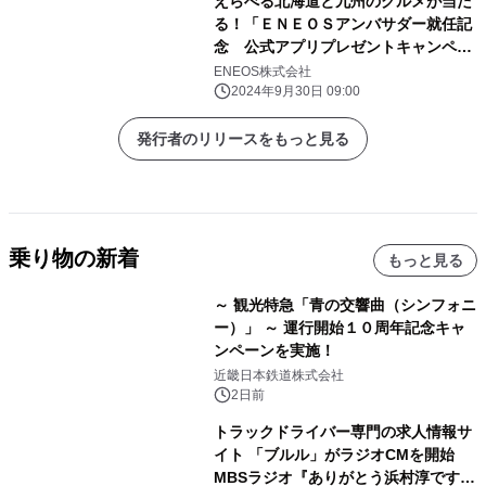
えらべる北海道と九州のグルメが当た
る！「ＥＮＥＯＳアンバサダー就任記
念 公式アプリプレゼントキャンペー
ン」実施
ENEOS株式会社
2024年9月30日 09:00
発行者のリリースをもっと見る
乗り物の新着
もっと見る
～ 観光特急「青の交響曲（シンフォニ
ー）」 ～ 運行開始１０周年記念キャ
ンペーンを実施！
近畿日本鉄道株式会社
2日前
トラックドライバー専門の求人情報サ
イト 「ブルル」がラジオCMを開始
MBSラジオ『ありがとう浜村淳です』