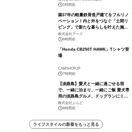
1時間前
築37年の軽量鉄骨造戸建てをフルリノ
ベーション！内と外をつなぐ「土間リ
ビング」で新たな暮らしを叶えた施工
事例を株式会社アースが公開
株式会社アース
6時間前
「Honda CB250T HAWK」Tシャツ登
場
CAMSHOP.JP
7時間前
【淡路島】愛犬と一緒に過ごせる宿
で、一緒に泊まり、一緒にご飯 愛犬専
用の淡路島グルメ、ドッグランにミニ
プール グランピングとトレーラーハウ
株式会社ぷらど
スの2施設で
8時間前
ライフスタイルの新着をもっと見る