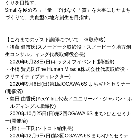
くりを目指す。
Smallを極める→「量」ではなく「質」を大事にしたまち
づくりで、共創型の地方創生を目指す。
【これまでのゲスト講師について ※敬称略】
・後藤 健市氏(スノーピーク取締役・スノーピーク地方創
生コンサルティング代表取締役会長)
2020年6月28日(日)キックオフイベント(開催済)
・小橋 賢児氏(The Human Miracle株式会社代表取締役・
クリエイティブディレクター)
2020年9月6日(日)第1回OGAWA 6S まち×ひとセミナー
(開催済)
・島田 由香氏(YeeY Inc.代表／ユニリーバ・ジャパン・ホ
ールディングス取締役)
2020年10月25日(日)第2回OGAWA 6S まち×ひとセミナ
ー(開催済)
・指出 一正氏(ソトコト編集長)
2020年12月6日(日)第3回OGAWA 6S まち×ひとセミナ