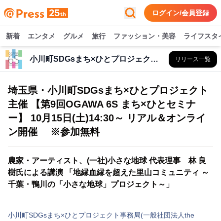
ログイン/会員登録
新着
エンタメ
グルメ
旅行
ファッション・美容
ライフスタ
小川町SDGsまち×ひとプロジェクト事務局(一般社団法人the Organic)
リリース一覧
埼玉県・小川町SDGsまち×ひとプロジェクト
主催 【第9回OGAWA 6S まち×ひとセミナ
ー】 10月15日(土)14:30～ リアル＆オンライ
ン開催 ※参加無料
農家・アーティスト、(一社)小さな地球 代表理事 林 良
樹氏による講演 「地縁血縁を超えた里山コミュニティ ～
千葉・鴨川の「小さな地球」プロジェクト～」
小川町SDGsまち×ひとプロジェクト事務局(一般社団法人the