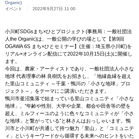
Organic)
イベント
2022年9月27日 11:00
小川町SDGsまち×ひとプロジェクト(事務局：一般社団法
人the Organic)は、一般公開の学びの場として【第9回
OGAWA 6S まち×ひとセミナー】(主催：埼玉県小川町)を
リアル×オンライン配信にて2022年10月15日(土)に開催し
ます。
今回は、農家・アーティストであり、一般社団法人小さな
地球 代表理事の林 良樹氏をお招きし、「地縁血縁を超え
た里山コミュニティ ～千葉・鴨川の「小さな地球」プロ
ジェクト～」をテーマにご講演いただきます。
鴨川市釜沼集落で始まっている里山コミュニティ「小さな
地球」。“年齢や性別、大学や企業、都会や田舎等の壁を
超え、ミルフィーユのように色々なコミュニティが「小さ
な地球」と繋がっている”と林さんはおっしゃいます。鴨
川市と小川町が共通して持つ魅力「里山」と「コミュニテ
ィ」というキーワードから循環する未来へのヒントをいた