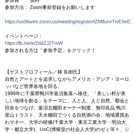
参加費 ： 無料
参加方法： Zoom事前登録をお願いします
https://us06web.zoom.us/meeting/register/tZMtfuivrTIvE9
イベントページ：
https://fb.me/e/2ddZJ2TmW
参加される方は「参加予定」をクリック！
【ゲストプロフィール／林 良樹氏】
自然とアートとを追求しながらアメリカ・アジア・ヨーロ
ッパなど世界各地を回る。
1999年に千葉県鴨川市釜沼集落へ移住。「美しい村が美
しい地球を創る」をテーマに、人と人、人と自然、都会と
田舎をつなげ、釜沼北棚田オーナー制度、無印良品 鴨川
里山トラスト、天水棚田でつくる自然酒の会、地域通貨あ
わマネー、大学の研修(千葉大学・東京工業大学・明治大
学・都立大学)、UoC(博報堂の社会人大学)のゼミ等々、ジ