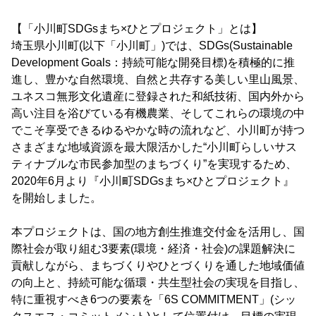
【「小川町SDGsまち×ひとプロジェクト」とは】
埼玉県小川町(以下「小川町」)では、SDGs(Sustainable
Development Goals：持続可能な開発目標)を積極的に推
進し、豊かな自然環境、自然と共存する美しい里山風景、
ユネスコ無形文化遺産に登録された和紙技術、国内外から
高い注目を浴びている有機農業、そしてこれらの環境の中
でこそ享受できるゆるやかな時の流れなど、小川町が持つ
さまざまな地域資源を最大限活かした“小川町らしいサス
ティナブルな市民参加型のまちづくり”を実現するため、
2020年6月より『小川町SDGsまち×ひとプロジェクト』
を開始しました。
本プロジェクトは、国の地方創生推進交付金を活用し、国
際社会が取り組む3要素(環境・経済・社会)の課題解決に
貢献しながら、まちづくりやひとづくりを通した地域価値
の向上と、持続可能な循環・共生型社会の実現を目指し、
特に重視すべき6つの要素を「6S COMMITMENT」(シッ