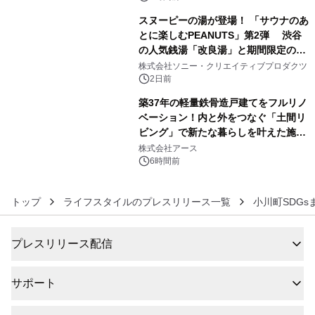
スヌーピーの湯が登場！ 「サウナのあ
とに楽しむPEANUTS」第2弾 渋谷
の人気銭湯「改良湯」と期間限定のコ
5
ラボレーション サウナイキタイコラ
株式会社ソニー・クリエイティブプロダクツ
ボグッズも発売決定！
2日前
築37年の軽量鉄骨造戸建てをフルリノ
ベーション！内と外をつなぐ「土間リ
ビング」で新たな暮らしを叶えた施工
6
事例を株式会社アースが公開
株式会社アース
6時間前
トップ
ライフスタイルのプレスリリース一覧
小川町SDGsま
プレスリリース配信
サポート