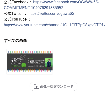
公式Facebook：
https://www.facebook.com/OGAWA-6S-
COMMITMENT-104076291335952
公式Twitter ：
https://twitter.com/ogawa6S
公式YouTube ：
https://www.youtube.com/channel/UC_1GlTPpO8kgvOTO
すべての画像
画像一括ダウンロード