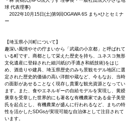
・林 良樹氏(NPO法人うず 理事長・一般社団法人小さな地
球 代表理事)
2022年10月15日(土)第9回OGAWA 6S まち×ひとセミナ
ー
【埼玉県小川町について】
趣深い風情やその佇まいから「武蔵の小京都」と呼ばれて
いる町です。商都として栄えた歴史を持ち、ユネスコ無形
文化遺産に登録された細川紙(の手漉き和紙技術)をはじ
め、酒造りや建具、埼玉県歴史のみち景観モデル地区に選
定された歴史的価値の高い洋館や蔵など、今もなお、当時
の面影があせることなく現存し貴重な観光資源となってい
ます。また、食やエネルギーの自給モデルを実現し、黄綬
褒章を受章した世界的にも著名な有機農家である金子美登
氏を起点とし、有機農業が盛んに行われるなど、まちの特
性を活かしたSDGsが実現可能な自治体として注目されて
います。