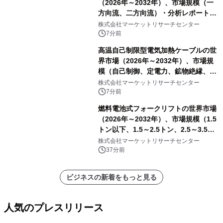
（2026年～2032年）、市場規模（一
方向流、二方向流）・分析レポートを
発表
株式会社マーケットリサーチセンター
7分前
高温自己制限型電気加熱ケーブルの世
界市場（2026年～2032年）、市場規
模（自己制御、定電力、鉱物絶縁、表
皮効果）・分析レポートを発表
株式会社マーケットリサーチセンター
7分前
燃料電池式フォークリフトの世界市場
（2026年～2032年）、市場規模（1.5
トン以下、1.5～2.5トン、2.5～3.5ト
ン、3.5～5.0トン、その他）・分析レ
株式会社マーケットリサーチセンター
ポートを発表
37分前
ビジネスの新着をもっと見る
人気のプレスリリース