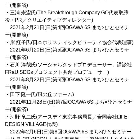
ー(開催済)
・三浦 崇宏氏(The Breakthrough Company GO代表取締
役・PR／クリエイティブディレクター)
2021年2月21日(日)第4回OGAWA 6S まち×ひとセミナ
ー(開催済)
・岸 紅子氏(日本ホリスティックビューティ協会代表理事)
2021年6月20日(日)第5回OGAWA 6S まち×ひとセミナ
ー(開催済)
・石川 淳哉氏(ソーシャルグッドプロデューサー、講談社
FRaU SDGsプロジェクト共創プロデューサー)
2021年8月22日(日)第6回OGAWA 6S まち×ひとセミナ
ー(開催済)
・田下 隆一氏(風の丘ファーム)
2021年11月28日(日)第7回OGAWA 6S まち×ひとセミナ
ー(開催済)
・河野 竜二氏(アースデイ東京事務局長／合同会社LIFE
DESIGN VILLAGE代表)
2022年2月6日(日)第8回OGAWA 6S まち×ひとセミナー