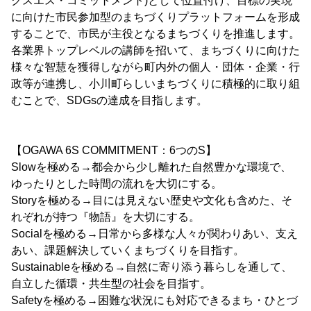
クスエス・コミットメント)として位置付け、目標の実現
に向けた市民参加型のまちづくりプラットフォームを形成
することで、市民が主役となるまちづくりを推進します。
各業界トップレベルの講師を招いて、まちづくりに向けた
様々な智慧を獲得しながら町内外の個人・団体・企業・行
政等が連携し、小川町らしいまちづくりに積極的に取り組
むことで、SDGsの達成を目指します。
【OGAWA 6S COMMITMENT：6つのS】
Slowを極める→都会から少し離れた自然豊かな環境で、
ゆったりとした時間の流れを大切にする。
Storyを極める→目には見えない歴史や文化も含めた、そ
れぞれが持つ『物語』を大切にする。
Socialを極める→日常から多様な人々が関わりあい、支え
あい、課題解決していくまちづくりを目指す。
Sustainableを極める→自然に寄り添う暮らしを通して、
自立した循環・共生型の社会を目指す。
Safetyを極める→困難な状況にも対応できるまち・ひとづ