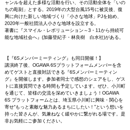
ャンルを超えた多様な活動を行い、その活動全体を「いの
ちの彫刻」とする。2019年の大型台風15号に被災後、復
興に向けた新しい地域づくり「小さな地球」PJを始め、
2020年一般社団法人小さな地球を設立する。
著書に『スマイル・レボリューション～3・11から持続可
能な地域社会へ』(加藤登紀子・林良樹 白水社)がある。
【『6Sメンバーミーティング』も同日開催！】
講演終了後、OGAWA 6Sプラットフォームメンバーを含
めてゲストと直接対話できる『6Sメンバーミーティン
グ』を開催します。参加者同士で感想のシェアをし、ゲス
トに直接質問できる時間も予定しています。ぜひ、小川町
を通じて、皆様の交流を深めていきましょう！OGAWA
6S プラットフォームとは、埼玉県小川町に興味・関心を
寄せ“もっと素敵な魅力あるまちにしたい！”という想いを
持った皆さんが、気兼ねなく緩やかに繋がれる場です。是
非お気軽にご参加ください。