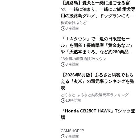
【淡路島】愛犬と一緒に過ごせる宿
で、一緒に泊まり、一緒にご飯 愛犬専
用の淡路島グルメ、ドッグランにミニ
1
プール グランピングとトレーラーハウ
株式会社ぷらど
スの2施設で
8時間前
「ＪＡタウン」で「魚の日限定セー
ル」を開催！長崎県産「黄金あなご」
や「天然本まぐろ」など約280商品を
2
販売！～毎月１０日の定例企画～
JA全農の産直通販JAタウン
3時間前
【2026年8月版】ふるさと納税でもら
える『玄米』の還元率ランキングを発
表
3
とくさと-ふるさと納税還元率ランキング-
10時間前
「Honda CB250T HAWK」Tシャツ登
場
4
CAMSHOP.JP
7時間前