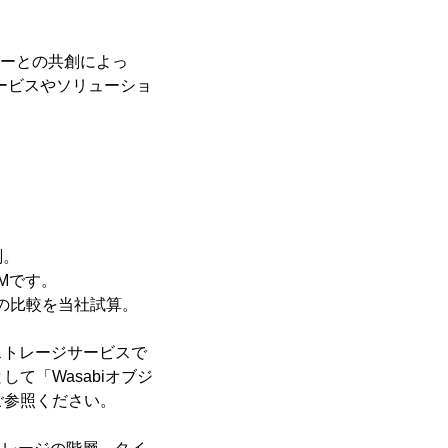
トナーとの共創によっ
サービスやソリューショ
測。
SIMです。
との比較を当社試算。
ェクトストレージサービスで
として「Wasabiオブジ
ご参照ください。