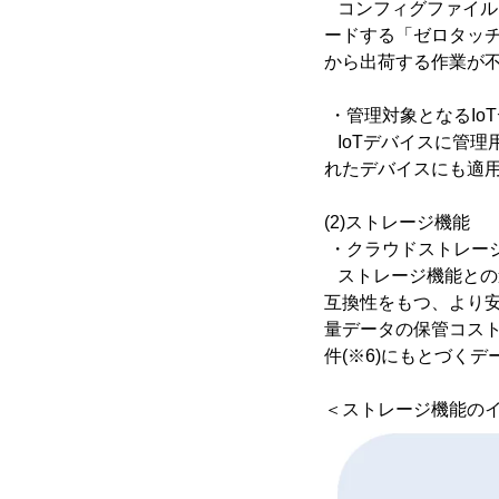
コンフィグファイルを
ードする「ゼロタッ
から出荷する作業が不
・管理対象となるIo
IoTデバイスに管理
れたデバイスにも適
(2)ストレージ機能
・クラウドストレー
ストレージ機能との連
互換性をもつ、より安
量データの保管コスト
件(※6)にもとづく
＜ストレージ機能の