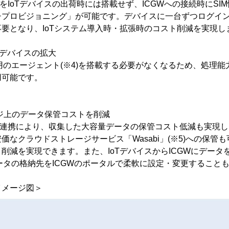
IoTデバイスの出荷時には搭載せず、ICGWへの接続時にSI
チプロビジョニング」が可能です。デバイスに一台ずつログイ
要となり、IoTシステム導入時・拡張時のコスト削減を実現し
Tデバイスの拡大
用のエージェント(※4)を搭載する必要がなくなるため、処理
用可能です。
ジ上のデータ保管コストを削減
携により、収集した大容量データの保管コスト低減も実現します。
価なクラウドストレージサービス「Wasabi」(※5)への保管
削減を実現できます。また、IoTデバイスからICGWにデータ
データの格納先をICGWのポータルで柔軟に設定・変更すること
イメージ図＞