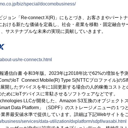
mo.co.jp/biz/special/docomobusiness/
ビジョン「Re-connect X(R)」にもとづき、お客さまやパー
erコロナにおける新たな価値を定義し、社会・産業を移動・固定融合
」、サステナブルな未来の実現に貢献していきます。
/about-us/re-connectx.html
情報通信白書 令和3年版。2023年は2018年比で62%の増加を予
mのIoT Connect Mobile(R) Type S(NTTCプロファイル)の
に拠点展開したデバイスを年に1回更新する場合の人的稼働コスト
新のためにIoTデバイスに常駐させるソフトウェアなどです。
 Technologies LLCが開発した、Amazon S3互換のオブジ
mart Data Platform」（SDPF）のストレージメニューの１つ
業界最安値水準で提供しています。詳細は下記Webサイトを
m/business/services/data-utilization/dxplatform/sdpf/wasabi.html