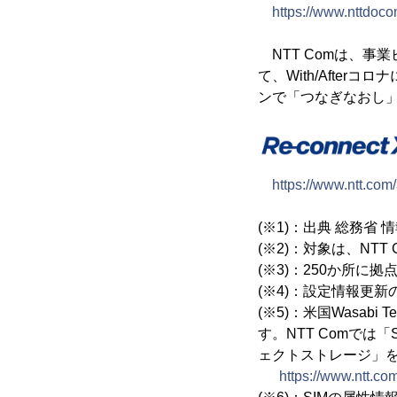
https://www.nttdoco
NTT Comは、事業
て、With/Aft
ンで「つなぎなおし
https://www.ntt.com
(※1)：出典 総務省 
(※2)：対象は、NTT Co
(※3)：250か所
(※4)：設定情報更
(※5)：米国Wasabi
す。NTT Comでは「S
ェクトストレージ」を
https://www.ntt.co