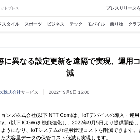
プレスリリース
アットプレス
フスタイル
スポーツ
ビジネス
テック
モバイル
乗り物
クラ
ス毎に異なる設定更新を遠隔で実現、運用コ
減
ンズ株式会社
サービス
2022年9月5日 15:00
ンズ株式会社(以下 NTT Com)は、IoTデバイスの導入・
 Gateway」(以下 ICGW)を機能強化し、2022年9月5日より提供
ようになり、IoTシステムの運用管理コストを削減できます。
した大容量データの保管コスト低減も実現します。