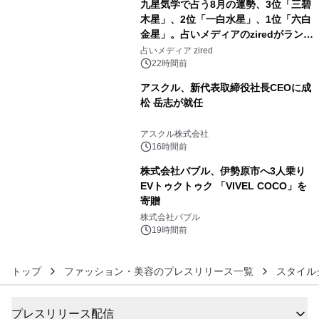
九星気学で占う8月の運勢、3位「三碧
木星」、2位「一白水星」、1位「六白
金星」。占いメディアのziredがランキ
4
ングを発表
占いメディア zired
22時間前
アスクル、新代表取締役社長CEOに成
松 岳志が就任
5
アスクル株式会社
16時間前
株式会社バブル、伊勢原市へ3人乗り
EVトゥクトゥク 「VIVEL COCO」を
寄贈
6
株式会社バブル
19時間前
トップ
ファッション・美容のプレスリリース一覧
スタイル
プレスリリース配信