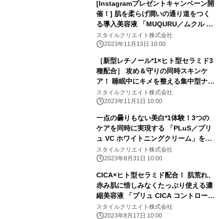
[Instagramプレゼントキャンペーン開
催！] 肌を柔らげ潤いの通り道をつく
る導入美容液 「MUQURU／ムクル オ
イルインエッセンス」 肌に棲む「常在
スタイルクリエイト株式会社
菌(美肌菌)」の栄養となるアミノ酸、
2023年11月13日 10:00
酵母、 酵素、ハチミツを配合し、キメ
［新型レチノール*1×ヒト型セラミド3
の整った透明感(*1)のある 無垢な素肌
種配合］ 攻め＆守りの同時スキンケ
へ導きます
ア！ 睡眠中にキメを整える集中型ナイ
トクリーム 「プリュ セラミドレチノ
スタイルクリエイト株式会社
ナイトクリーム」11月1日より発売
2023年11月1日 10:00
一点の曇りもない美白*1体験！3つの
ケアを同時に実現する 「PLuS／プリ
ュ VC ホワイトニングクリーム」を9
月1日に発売
スタイルクリエイト株式会社
2023年8月31日 10:00
CICA×ヒト型セラミド配合！ 肌荒れ、
赤み肌に惜しみなくたっぷり使える濃
縮美容液 「プリュ CICA コントロール
エッセンス」2023年8月21日に発売
スタイルクリエイト株式会社
2023年8月17日 10:00