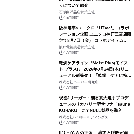
りについて紹介
石徹白洋品店株式会社
15時間前
阪神電車×ユニクロ「UTme!」コラボ
レーション企画 ユニクロ神戸三宮店限
定で8月7日（金） コラボアイテムが
発売決定！
阪神電気鉄道株式会社
17時間前
乾燥ケアライン『Moist Plus(モイス
ト プラス)』 2026年9月24日(木)リニ
ューアル新発売！ 「乾燥」ケアに特化
し、ライン使いで潤いに満ちた肌へ
株式会社ハーバー研究所
17時間前
現役Jリーガー・細谷真大選手プロデ
ュースのリカバリー型サウナ「sauna
KOHAKU」にてNULL製品を導入
株式会社G.Oホールディングス
17時間前
眠りづらさの正体──寝ると呼吸が弱