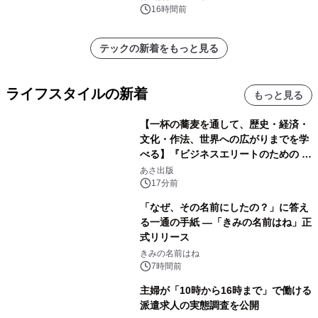
16時間前
テックの新着をもっと見る
ライフスタイルの新着
もっと見る
【一杯の蕎麦を通して、歴史・経済・
文化・作法、世界への広がりまでを学
べる】『ビジネスエリートのための 教
養としての蕎麦』2026年8月25日
あさ出版
（火）発売
17分前
「なぜ、その名前にしたの？」に答え
る一通の手紙 ―「きみの名前はね」正
式リリース
きみの名前はね
7時間前
主婦が「10時から16時まで」で働ける
派遣求人の実態調査を公開