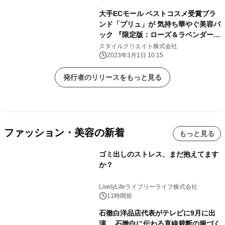
大手ECモール ベストコスメ受賞ブラ
ンド「プリュ」が 気持ち華やぐ美容パ
ック 『限定版：ローズ＆ラベンダーの
香り』を発売
スタイルクリエイト株式会社
2023年3月1日 10:15
発行者のリリースをもっと見る
ファッション・美容の新着
もっと見る
ゴミ出しのストレス、まだ抱えてます
か？
LivelyLifeライブリーライフ株式会社
11時間前
石徹白洋品店代表がテレビに9月に出
演 石徹白に伝わる直線裁断の服づく