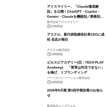
アイスマイリー、「Claude徹底解
説」を公開！ChatGPT・Copilot・
Gemini・Claudeを機能別／業務別に
比較―自社に合う生成AIの選び方がわ
株式会社アイスマイリー
かる実践ガイド
15時間前
アスクル、新代表取締役社長CEOに成
松 岳志が就任
アスクル株式会社
16時間前
ビルスピアカデミー(旧：TECH PLAY
Academy) 「変革は外注できない」
を掲げ、リブランディング
パーソルイノベーション株式会社
16時間前
2026年9月期 第3四半期決算のお知ら
せ
株式会社ニーズウェル