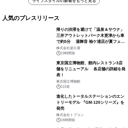
ライフスタイルの新着をもっと見る
人気のプレスリリース
帰りの渋滞を避けて「温泉＆サウナ」
三井アウトレットパーク木更津から車
で約5分 湯舞音 袖ケ浦店が夏フェア
1
メニューを提供
株式会社楽久屋
19時間前
東京国立博物館、館内レストラン3店
舗をリニューアル 各店舗の詳細を発
表！
2
東京国立博物館
1日前
進化したトータルステーションのエン
トリーモデル 『GM-120シリーズ』を
発売
3
株式会社トプコン
16時間前