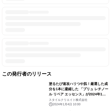
この発行者のリリース
塗るたび速攻ハリつや肌！厳選した成
分を1本に凝縮した 「プリュ レチノー
ル リペア エッセンス」が2024年1月5
日発売 ～新型レチノール・ナイアシ
スタイルクリエイト株式会社
ンアミド・ヒト型セラミド他配合～
2024年1月4日 10:00