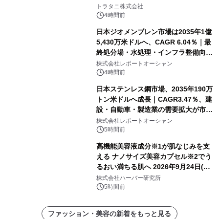
トラタニ株式会社
4時間前
日本ジオメンブレン市場は2035年1億
5,430万米ドルへ、CAGR 6.04％｜最
終処分場・水処理・インフラ整備向け
需要拡大
株式会社レポートオーシャン
4時間前
日本ステンレス鋼市場、2035年190万
トン米ドルへ成長｜CAGR3.47％、建
設・自動車・製造業の需要拡大が市場
を牽引
株式会社レポートオーシャン
5時間前
高機能美容液成分※1が肌なじみを支
える ナノサイズ美容カプセル※2でう
るおい満ちる肌へ 2026年9月24日(木)
よりリニューアル新発売 『ディープモ
株式会社ハーバー研究所
イストセラム』
5時間前
ファッション・美容の新着をもっと見る