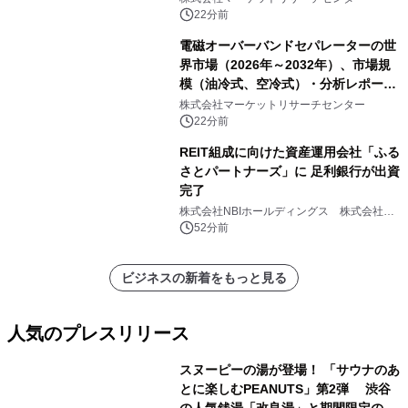
ートを発表
22分前
電磁オーバーバンドセパレーターの世
界市場（2026年～2032年）、市場規
模（油冷式、空冷式）・分析レポート
を発表
株式会社マーケットリサーチセンター
22分前
REIT組成に向けた資産運用会社「ふる
さとパートナーズ」に 足利銀行が出資
完了
株式会社NBIホールディングス 株式会社
PROSPER
52分前
ビジネスの新着をもっと見る
人気のプレスリリース
スヌーピーの湯が登場！ 「サウナのあ
とに楽しむPEANUTS」第2弾 渋谷