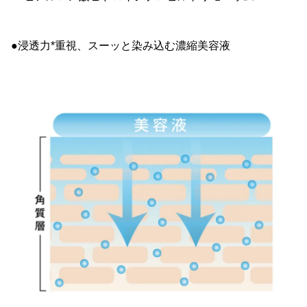
●浸透力*重視、スーッと染み込む濃縮美容液