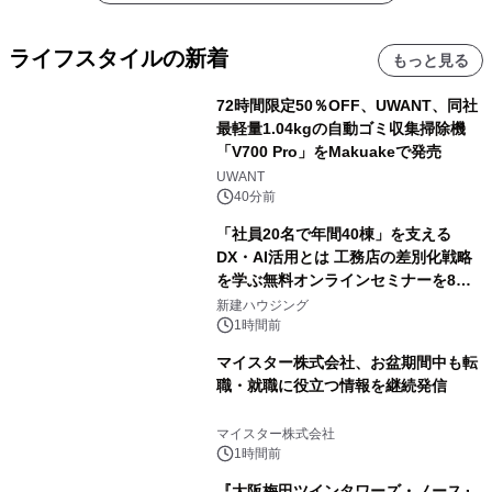
ライフスタイルの新着
もっと見る
72時間限定50％OFF、UWANT、同社
最軽量1.04kgの自動ゴミ収集掃除機
「V700 Pro」をMakuakeで発売
UWANT
40分前
「社員20名で年間40棟」を支える
DX・AI活用とは 工務店の差別化戦略
を学ぶ無料オンラインセミナーを8月
20日に開催
新建ハウジング
1時間前
マイスター株式会社、お盆期間中も転
職・就職に役立つ情報を継続発信
マイスター株式会社
1時間前
『大阪梅田ツインタワーズ・ノース』