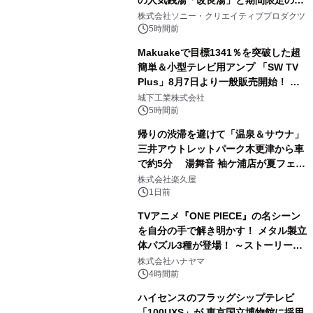
の人気銭湯「改良湯」と期間限定のコ
1
ラボレーション サウナイキタイコラ
株式会社ソニー・クリエイティブプロダクツ
ボグッズも発売決定！
5時間前
Makuakeで目標1341％を突破した超
簡単＆小型テレビ用アンプ 「SW TV
Plus」8月7日より一般販売開始！ ケ
2
ーブル1本つなぐだけ、テレビの音が
城下工業株式会社
ぐっと豊かに
5時間前
帰りの渋滞を避けて「温泉＆サウナ」
三井アウトレットパーク木更津から車
で約5分 湯舞音 袖ケ浦店が夏フェア
3
メニューを提供
株式会社楽久屋
1日前
TVアニメ『ONE PIECE』の名シーン
を自分の手で解き明かす！ メタル製立
体パズル3種が登場！ ～ストーリーと
4
ギミックが融合した 大人の体験型パズ
株式会社ハナヤマ
ルが8月7日(金)12時より先行予約受付
4時間前
開始～
ハイセンスのフラッグシップテレビ
「100UXS」が 東京国立博物館に採用