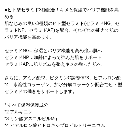
●ヒト型セラミド3種配合！キメと保湿でバリア機能を高
める
肌なじみの良い3種類のヒト型セラミド(セラミドNG、セ
ラミドNP、セラミドAP)を配合。それぞれの能力で肌の
バリア機能を高めます。
セラミドNG…保湿とバリア機能を高め強い肌へ
セラミドNP…加齢によって弛んだ肌をサポート
セラミドAP…肌リズムを整えキメの整った肌へ
さらに、アミノ酸*2、ビタミンC誘導体*3、ヒアルロン酸
*4、水溶性コラーゲン、加水分解コラーゲン配合でヒト型
セラミドの働きをサポートします。
* すべて保湿保護成分
*2 アルギニン
*3 リン酸アスコルビルMg
*4 ヒアルロン酸ヒドロキシプロピルトリモニウム