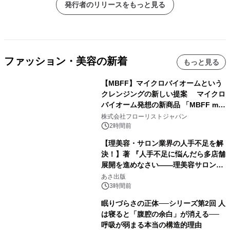
発行者のリリースをもっと見る
ファッション・美容の新着
もっと見る
【MBFF】マイクロバイオームという
クレンジングの新しい提案 マイクロ
バイオーム発想の新商品 「MBFF mb
クレンジングPRO」を2026年8月6日
株式会社フローリストジャパン
発売
2時間前
【理美容・サロン業界の人手不足を解
決！】著 『人手不足に悩んだら多店舗
展開を進めなさい――理美容サロン
「多店舗展開」の教科書』2026年8月
あさ出版
24日（月）発売
3時間前
眠りづらさの正体──シリーズ第2回 人
は寝ると「腹腔の余白」が消える──
呼吸が弱まる本当の構造的理由