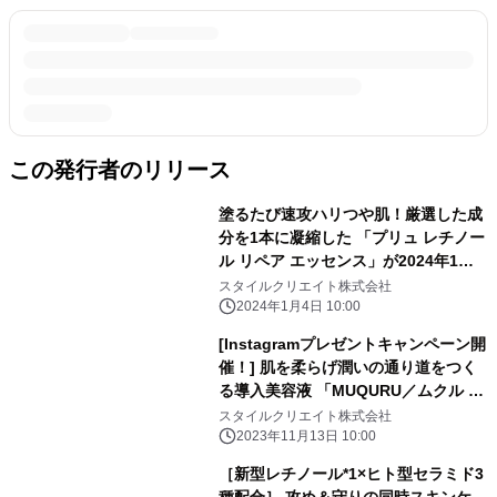
この発行者のリリース
塗るたび速攻ハリつや肌！厳選した成
分を1本に凝縮した 「プリュ レチノー
ル リペア エッセンス」が2024年1月5
日発売 ～新型レチノール・ナイアシ
スタイルクリエイト株式会社
ンアミド・ヒト型セラミド他配合～
2024年1月4日 10:00
[Instagramプレゼントキャンペーン開
催！] 肌を柔らげ潤いの通り道をつく
る導入美容液 「MUQURU／ムクル オ
イルインエッセンス」 肌に棲む「常在
スタイルクリエイト株式会社
菌(美肌菌)」の栄養となるアミノ酸、
2023年11月13日 10:00
酵母、 酵素、ハチミツを配合し、キメ
［新型レチノール*1×ヒト型セラミド3
の整った透明感(*1)のある 無垢な素肌