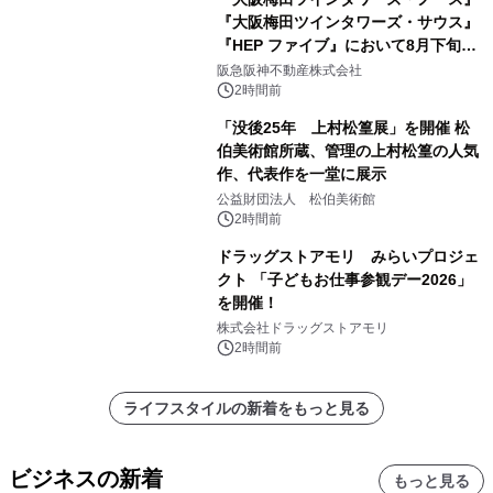
『大阪梅田ツインタワーズ・サウス』
『HEP ファイブ』において8月下旬か
ら 「オフサイト型コーポレートPPA」
阪急阪神不動産株式会社
による 再生可能エネルギー電力の使用
2時間前
を開始します
「没後25年 上村松篁展」を開催 松
伯美術館所蔵、管理の上村松篁の人気
作、代表作を一堂に展示
公益財団法人 松伯美術館
2時間前
ドラッグストアモリ みらいプロジェ
クト 「子どもお仕事参観デー2026」
を開催！
株式会社ドラッグストアモリ
2時間前
ライフスタイルの新着をもっと見る
ビジネスの新着
もっと見る