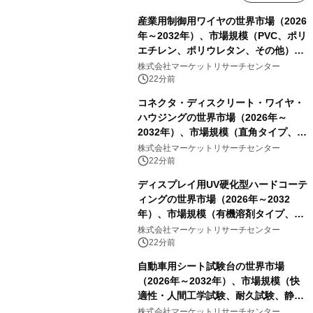
産業用制御用ワイヤの世界市場（2026
年～2032年）、市場規模（PVC、ポリ
エチレン、ポリウレタン、その他）・
分析レポートを発表
株式会社マーケットリサーチセンター
22分前
コネクタ・ディスクリート・ワイヤ・
ハウジングの世界市場（2026年～
2032年）、市場規模（直角タイプ、T
型、Y型）・分析レポートを発表
株式会社マーケットリサーチセンター
22分前
ディスプレイ用UV硬化型ハードコーテ
ィングの世界市場（2026年～2032
年）、市場規模（有機溶剤タイプ、無
機溶剤タイプ、その他）・分析レポー
株式会社マーケットリサーチセンター
トを発表
22分前
自動車用シート試験台の世界市場
（2026年～2032年）、市場規模（快
適性・人間工学試験、耐久試験、静的
試験、動的試験、その他）・分析レポ
株式会社マーケットリサーチセンター