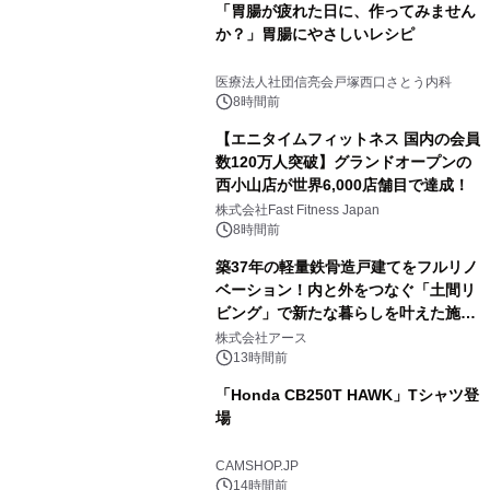
「胃腸が疲れた日に、作ってみません
か？」胃腸にやさしいレシピ
医療法人社団信亮会戸塚西口さとう内科
8時間前
【エニタイムフィットネス 国内の会員
数120万人突破】グランドオープンの
西小山店が世界6,000店舗目で達成！
株式会社Fast Fitness Japan
8時間前
築37年の軽量鉄骨造戸建てをフルリノ
ベーション！内と外をつなぐ「土間リ
ビング」で新たな暮らしを叶えた施工
事例を株式会社アースが公開
株式会社アース
13時間前
「Honda CB250T HAWK」Tシャツ登
場
CAMSHOP.JP
14時間前