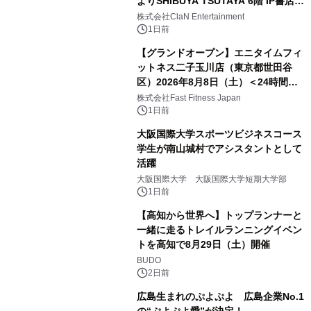
よりSHIBUYA TSUTAYA 6階 IP書店で
開催決定！！
株式会社ClaN Entertainment
1日前
【グランドオープン】エニタイムフィ
ットネス二子玉川店（東京都世田谷
区）2026年8月8日（土）＜24時間年
中無休のフィットネスジム＞
株式会社Fast Fitness Japan
1日前
大阪国際大学スポーツビジネスコース
学生が南山城村でアシスタントとして
活躍
大阪国際大学 大阪国際大学短期大学部
1日前
【高知から世界へ】トップランナーと
一緒に走るトレイルランニングイベン
トを高知で8月29日（土）開催
BUDO
2日前
広島生まれのぷよぷよ 広島企業No.1
の“ぷよぷよ愛”が決定！