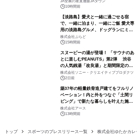
販売！～毎月１０日の定例企画～
JA全農の産直通販JAタウン
10時間前
【淡路島】愛犬と一緒に過ごせる宿
で、一緒に泊まり、一緒にご飯 愛犬専
用の淡路島グルメ、ドッグランにミニ
4
プール グランピングとトレーラーハウ
株式会社ぷらど
スの2施設で
15時間前
スヌーピーの湯が登場！ 「サウナのあ
とに楽しむPEANUTS」第2弾 渋谷
の人気銭湯「改良湯」と期間限定のコ
5
ラボレーション サウナイキタイコラ
株式会社ソニー・クリエイティブプロダクツ
ボグッズも発売決定！
2日前
築37年の軽量鉄骨造戸建てをフルリノ
ベーション！内と外をつなぐ「土間リ
ビング」で新たな暮らしを叶えた施工
6
事例を株式会社アースが公開
株式会社アース
13時間前
トップ
スポーツのプレスリリース一覧
株式会社ゆたかカレ