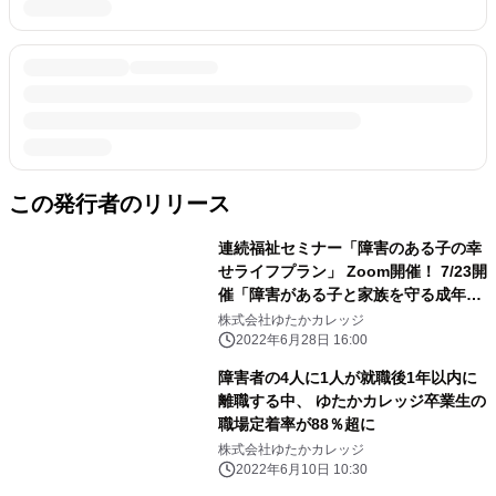
この発行者のリリース
連続福祉セミナー「障害のある子の幸
せライフプラン」 Zoom開催！ 7/23開
催「障害がある子と家族を守る成年後
見制度セミナー」
株式会社ゆたかカレッジ
2022年6月28日 16:00
障害者の4人に1人が就職後1年以内に
離職する中、 ゆたかカレッジ卒業生の
職場定着率が88％超に
株式会社ゆたかカレッジ
2022年6月10日 10:30