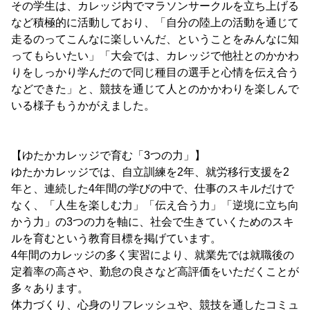
その学生は、カレッジ内でマラソンサークルを立ち上げる
など積極的に活動しており、「自分の陸上の活動を通じて
走るのってこんなに楽しいんだ、ということをみんなに知
ってもらいたい」「大会では、カレッジで他社とのかかわ
りをしっかり学んだので同じ種目の選手と心情を伝え合う
などできた」と、競技を通じて人とのかかわりを楽しんで
いる様子もうかがえました。
【ゆたかカレッジで育む「3つの力」】
ゆたかカレッジでは、自立訓練を2年、就労移行支援を2
年と、連続した4年間の学びの中で、仕事のスキルだけで
なく、「人生を楽しむ力」「伝え合う力」「逆境に立ち向
かう力」の3つの力を軸に、社会で生きていくためのスキ
ルを育むという教育目標を掲げています。
4年間のカレッジの多く実習により、就業先では就職後の
定着率の高さや、勤怠の良さなど高評価をいただくことが
多々あります。
体力づくり、心身のリフレッシュや、競技を通したコミュ