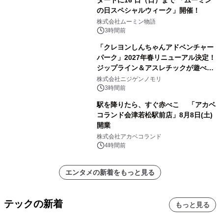
タートに16 日（日）まで 「ムーミン
の日スペシャルウィーク」開催！
株式会社ムーミン物語
3時間前
「クレヨンしんちゃんアドベンチャー
パーク」2027年春リニューアル決定！
ジップライン＆アスレチックが遊べる
のは今年が最後！ 「ラスト！ドキがム
株式会社ニジゲンノモリ
ネムネ～大作戦！」始動
3時間前
駅を降りたら、すぐ赤べこ 「アカベ
コランド会津若松駅前店」8月8日(土)
開業
株式会社アカベコランド
4時間前
エンタメの新着をもっと見る
テックの新着
もっと見る