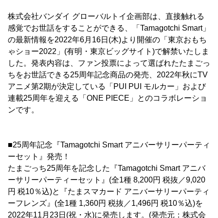
株式会社バンダイ グローバルトイ企画部は、直接触れる
感覚でお世話をすることができる、「Tamagotchi Smart」
の最新情報を2022年6月16日(木)より開催の「東京おもち
ゃショー2022」(有明・東京ビッグサイト)で解禁いたしま
した。発表内容は、ファン投票によって選ばれたたまごっ
ちをお世話できる25周年記念商品の発売、2022年秋にTV
アニメ第2期が決定している「PUI PUI モルカー」および
連載25周年を迎える「ONE PIECE」とのコラボレーショ
ンです。
■25周年記念『Tamagotchi Smart アニバーサリーパーティ
ーセット』発売！
たまごっち25周年を記念した『Tamagotchi Smart アニバ
ーサリーパーティーセット』(全1種 8,200円 税抜／9,020
円 税10％込)と『たまスマカード アニバーサリーパーティ
ーフレンズ』(全1種 1,360円 税抜／1,496円 税10％込)を
2022年11月23日(祝・水)に発売します。(発売元：株式会