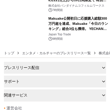
8月22日(土)から10日間限定で 特別映
5
像『UNICORN GUNDAM Statue ―
株式会社バンダイナムコフィルムワークス
BEYOND POSSIBILITY ―』を上映！
7時間前
Makuake公開初日に応援購入総額300
万円超を達成、Makuake「今日のラン
キング」総合3位も獲得。 YECHAN音
6
浴シンギングボウル第2弾の大型サイ
Japan Top Trade
ズ（XL・2XL・3XL）を先行販売中
9時間前
トップ
エンタメ・カルチャーのプレスリリース一覧
株式会
プレスリリース配信
サポート
関連サービス
•
運営会社