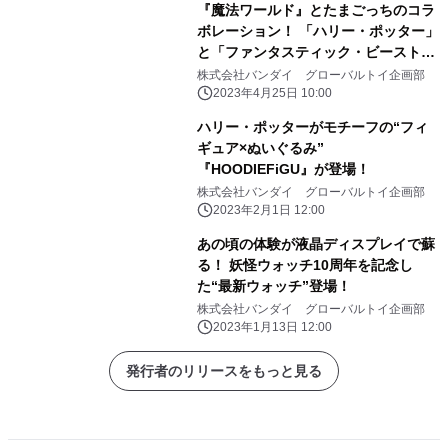
『魔法ワールド』とたまごっちのコラ
ボレーション！ 「ハリー・ポッター」
と「ファンタスティック・ビースト」
に 登場する魔法生物25種をお世話し
株式会社バンダイ グローバルトイ企画部
よう！
2023年4月25日 10:00
ハリー・ポッターがモチーフの“フィ
ギュア×ぬいぐるみ”
『HOODIEFiGU』が登場！
株式会社バンダイ グローバルトイ企画部
2023年2月1日 12:00
あの頃の体験が液晶ディスプレイで蘇
る！ 妖怪ウォッチ10周年を記念し
た“最新ウォッチ”登場！
株式会社バンダイ グローバルトイ企画部
2023年1月13日 12:00
発行者のリリースをもっと見る