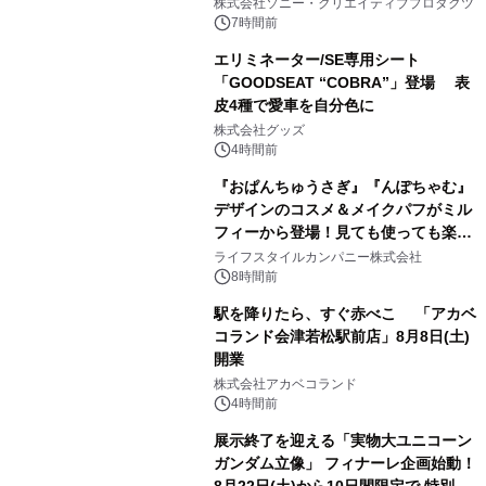
株式会社ソニー・クリエイティブプロダクツ
7時間前
エリミネーター/SE専用シート
「GOODSEAT “COBRA”」登場 表
皮4種で愛車を自分色に
2
株式会社グッズ
4時間前
『おぱんちゅうさぎ』『んぽちゃむ』
デザインのコスメ＆メイクパフがミル
フィーから登場！見ても使っても楽し
3
い、ポップでキュートなコレクショ
ライフスタイルカンパニー株式会社
ン。
8時間前
駅を降りたら、すぐ赤べこ 「アカベ
コランド会津若松駅前店」8月8日(土)
開業
4
株式会社アカベコランド
4時間前
展示終了を迎える「実物大ユニコーン
ガンダム立像」 フィナーレ企画始動！