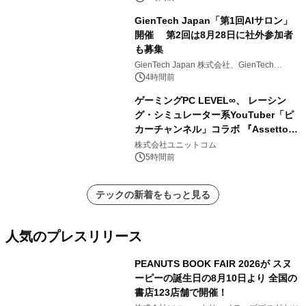
GienTech Japan「第1回AIサロン」
開催 第2回は8月28日に社外参加者
も募集
GienTech Japan 株式会社、GienTech
Consulting Japan 株式会社
4時間前
ゲーミングPC LEVEL∞、 レーシン
グ・シミュレーター系YouTuber「ピ
カーチャンネル」コラボ 『Assetto
Corsa EVO』推奨パソコン販売中
株式会社ユニットコム
5時間前
テックの新着をもっと見る
人気のプレスリリース
PEANUTS BOOK FAIR 2026が スヌ
ーピーの誕生日の8月10日より 全国の
書店123店舗で開催！
1