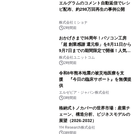
エルグラムのコメント自動返信でレシ
ピ配布、約298万回再生の事例公開
株式会社ミショナ
2時間前
おかげさまで36周年！パソコン工房
「超 創業感謝 還元祭」を8月11日から
9月7日までの期間限定で開催！人気の
ゲーミングPCや高性能ノートPCなど
株式会社ユニットコム
対象iiyama PCのご購入で最大3万円分
2時間前
相当を還元
令和8年熊本地震の被災地医療を支
援 『今日の臨床サポート』を無償提
供
エルゼビア・ジャパン株式会社
3時間前
格納式トノカバーの世界市場：産業チ
ェーン、構造分析、ビジネスモデルの
展望（2026-2032）
YH Research株式会社
3時間前