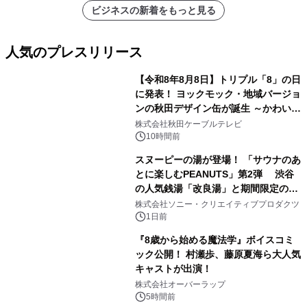
ビジネスの新着をもっと見る
人気のプレスリリース
【令和8年8月8日】トリプル「8」の日
に発表！ ヨックモック・地域バージョ
ンの秋田デザイン缶が誕生 ～かわいい
1
秋田犬の子犬と秋田の四季と名所を巡
株式会社秋田ケーブルテレビ
るパッケージ～ 9月1日(火)秋田県内で
10時間前
販売開始
スヌーピーの湯が登場！ 「サウナのあ
とに楽しむPEANUTS」第2弾 渋谷
の人気銭湯「改良湯」と期間限定のコ
2
ラボレーション サウナイキタイコラ
株式会社ソニー・クリエイティブプロダクツ
ボグッズも発売決定！
1日前
『8歳から始める魔法学』ボイスコミ
ック公開！ 村瀬歩、藤原夏海ら大人気
キャストが出演！
3
株式会社オーバーラップ
5時間前