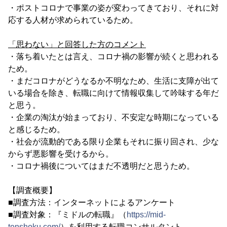
・ポストコロナで事業の姿が変わってきており、それに対
応する人材が求められているため。
「思わない」と回答した方のコメント
・落ち着いたとは言え、コロナ禍の影響が続くと思われる
ため。
・まだコロナがどうなるか不明なため、生活に支障が出て
いる場合を除き、転職に向けて情報収集して吟味する年だ
と思う。
・企業の淘汰が始まっており、不安定な時期になっている
と感じるため。
・社会が流動的である限り企業もそれに振り回され、少な
からず悪影響を受けるから。
・コロナ禍後についてはまだ不透明だと思うため。
【調査概要】
■調査方法：インターネットによるアンケート
■調査対象：『ミドルの転職』（
https://mid-
tenshoku.com/
）を利用する転職コンサルタント