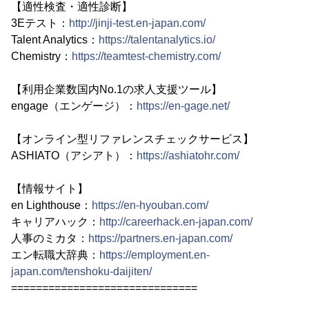
【適性検査・適性診断】
3Eテスト：
http://jinji-test.en-japan.com/
Talent Analytics：
https://talentanalytics.io/
Chemistry：
https://teamtest-chemistry.com/
【利用企業数国内No.1の求人支援ツール】
engage（エンゲージ）：
https://en-gage.net/
【オンライン型リファレンスチェックサービス】
ASHIATO（アシアト）：
https://ashiatohr.com/
【情報サイト】
en Lighthouse：
https://en-hyouban.com/
キャリアハック：
http://careerhack.en-japan.com/
人事のミカタ：
https://partners.en-japan.com/
エン転職大辞典：
https://employment.en-
japan.com/tenshoku-daijiten/
==============================