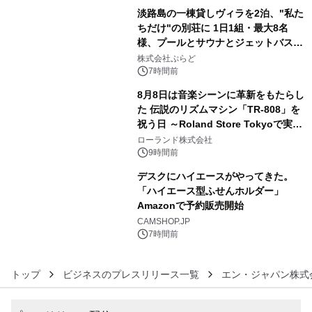
淡路島の一棟貸しヴィラを2泊、"私た
ちだけ"の別荘に 1日1組・最大8名
様、プールとサウナとジェットバス付
4
きで Villa Mon Temps AWAJIの連泊
株式会社ぷらど
素泊りプラン
7時間前
8月8日は音楽シーンに革新をもたらし
た 伝説のリズムマシン「TR-808」を
祝う日 ～Roland Store Tokyoで実機
5
を展示しての 記念キャンペーンを開
ローランド株式会社
催 英国ラジオ「NTS」の 特別プログ
9時間前
ラムや、「TR-808」を愛する伝説的
デスクにハイエースがやってきた。
アーティストを フィーチャーしたアニ
「ハイエース型ふせんホルダー」
メーションを公開～
Amazonで予約販売開始
6
CAMSHOP.JP
7時間前
トップ
ビジネスのプレスリリース一覧
エン・ジャパン株式