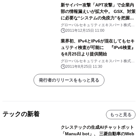
新サイバー攻撃「APT攻撃」で企業内
部の情報漏えいが拡大中。 GSX、対策
に必要な“システムの免疫力”を把握す
る 『APT攻撃耐性評価』を12月15日
グローバルセキュリティエキスパート株式会
社
より提供開始
2011年12月15日 11:00
業界初、IPv4とIPv6が混在してもセキ
ュリティ検査が可能に 『IPv6検査』
を8月25日より提供開始
グローバルセキュリティエキスパート株式会
社
2011年8月25日 11:30
発行者のリリースをもっと見る
テックの新着
もっと見る
クレステックの生成AIチャットボット
「ManuAI bot」、 三菱自動車のWeb