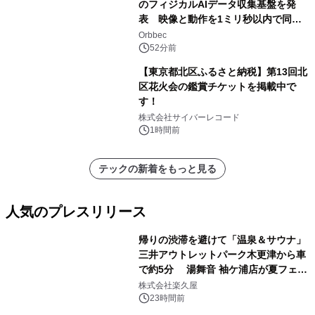
のフィジカルAIデータ収集基盤を発
表 映像と動作を1ミリ秒以内で同
期、約200グラムの試作機をROSCon
Orbbec
JP 2026で実演
52分前
【東京都北区ふるさと納税】第13回北
区花火会の鑑賞チケットを掲載中で
す！
株式会社サイバーレコード
1時間前
テックの新着をもっと見る
人気のプレスリリース
帰りの渋滞を避けて「温泉＆サウナ」
三井アウトレットパーク木更津から車
で約5分 湯舞音 袖ケ浦店が夏フェア
1
メニューを提供
株式会社楽久屋
23時間前