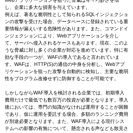
Webアプリケーションを狙った脅威は年々巧妙さを増
し、企業に多大な損害を与えています。
例えば、著名な脆弱性として知られるSQLインジェクショ
ンの攻撃を受けた場合、データベースに登録されている重
要情報が漏えいする危険性があります。また、コマンドイ
ンジェクションにより、Webアプリケーションを介し
て、サーバへ侵入されるケースもあります。現在、このよ
うな脅威に対し多くの企業が対応を進めています。特に有
効な手段の一つが、WAFの導入であると言われていま
す。WAFは、HTTP(S)の通信の中身を分析し、Webアプ
リケーションを狙った攻撃を自動的に検知し、主要な脆弱
性をプログラム改修せずに防御することが可能です。
しかしながらWAF導入を検討される企業では、初期導入
費用だけで最低でも数百万の投資が必要となります。導入
後においては、専門の知識がなければ運用することが困難
であり、仮に運用を委託する場合、多額のランニング費用
が別途必要となります。また、WAF導入による現行シス
テムへの影響の有無について、懸念される声なども散見さ