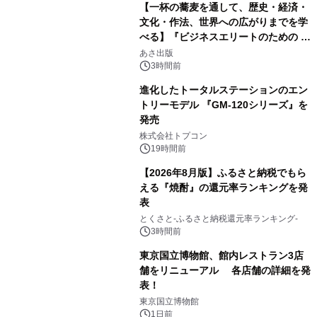
【一杯の蕎麦を通して、歴史・経済・
文化・作法、世界への広がりまでを学
べる】『ビジネスエリートのための 教
2
養としての蕎麦』2026年8月25日
あさ出版
（火）発売
3時間前
進化したトータルステーションのエン
トリーモデル 『GM-120シリーズ』を
発売
3
株式会社トプコン
19時間前
【2026年8月版】ふるさと納税でもら
える『焼酎』の還元率ランキングを発
表
4
とくさと-ふるさと納税還元率ランキング-
3時間前
東京国立博物館、館内レストラン3店
舗をリニューアル 各店舗の詳細を発
表！
5
東京国立博物館
1日前