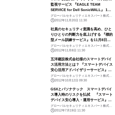
監視サービス 『EAGLE TEAM
SERVICE for Dell SonicWALL』 11
月20日よりサービス提供開始 販売
グローバルセキュリティエキスパート株式会
社、デル株式会社、マクニカネットワークス
でデル、マクニカネットワークスと協
2012年11月20日 11:30
株式会社
業開始
社員のセキュリティ意識を高め、ひと
りひとりの判断力を底上げする 『標的
型メール訓練サービス』を11月8日よ
り提供開始
グローバルセキュリティエキスパート株式会
社
2012年11月8日 11:30
五洋建設株式会社様のスマートデバイ
ス活用方法とは？ 『スマートデバイス
安心活用アドバイザリーサービス』導
入事例 ～スマートデバイス活用に
グローバルセキュリティエキスパート株式会
社
は、発想の転換が必要だった～
2012年10月12日 09:30
GSXとパソナテック スマートデバイ
ス導入時のリスクを払拭 『スマート
デバイス安心導入・運用サービス』7
月19日より開始
グローバルセキュリティエキスパート株式会
社、株式会社パソナテック
2012年7月19日 11:30