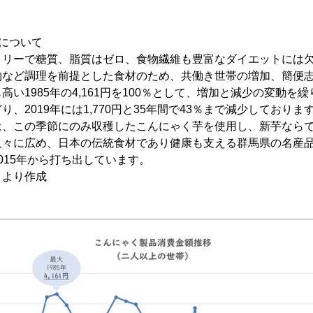
について
ロリーで糖質、脂質はゼロ、食物繊維も豊富なダイエットには
物など調理を前提とした食材のため、共働き世帯の増加、簡便
い1985年の4,161円を100％として、増加と減少の変動を繰
、2019年には1,770円と35年間で43％まで減少しておりま
は、この季節にのみ収穫したこんにゃく芋を使用し、新芋なら
々に広め、日本の伝統食材であり健康も支える群馬県の名産品
015年から打ち出しています。
」より作成