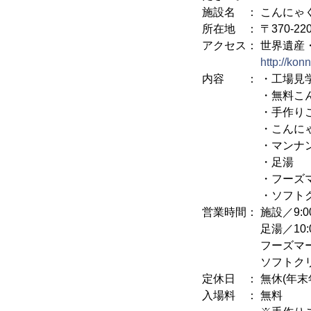
施設名 ： こんにゃ
所在地 ： 〒370-2
アクセス： 世界遺産
http://ko
内容 ： ・工場見
・無料こんに
・手作りこん
・こんにゃく
・マンナンポ
・足湯
・フーズマー
・ソフトクリ
営業時間： 施設／9:00
足湯／10:00～
フーズマーケット／
ソフトクリームショ
定休日 ： 無休(年末
入場料 ： 無料