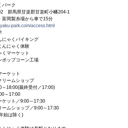
くパーク
202 群馬県甘楽郡甘楽町小幡204-1
・富岡製糸場から車で15分
nnyaku-park.com/access.html
学
ゃくバイキング
にゃく体験
マーケット
ップコーン工場
ケット
ームショップ
～18:00(最終受付／17:00)
17:00
9:00～17:30
ップ／9:00～17:30
年始は除く)