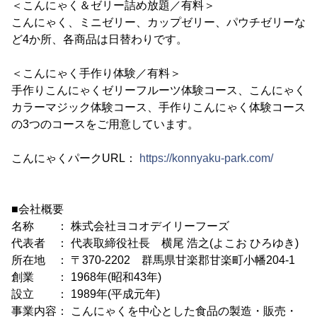
＜こんにゃく＆ゼリー詰め放題／有料＞
こんにゃく、ミニゼリー、カップゼリー、パウチゼリーな
ど4か所、各商品は日替わりです。
＜こんにゃく手作り体験／有料＞
手作りこんにゃくゼリーフルーツ体験コース、こんにゃく
カラーマジック体験コース、手作りこんにゃく体験コース
の3つのコースをご用意しています。
こんにゃくパークURL：
https://konnyaku-park.com/
■会社概要
名称 ： 株式会社ヨコオデイリーフーズ
代表者 ： 代表取締役社長 横尾 浩之(よこお ひろゆき)
所在地 ： 〒370-2202 群馬県甘楽郡甘楽町小幡204-1
創業 ： 1968年(昭和43年)
設立 ： 1989年(平成元年)
事業内容： こんにゃくを中心とした食品の製造・販売・