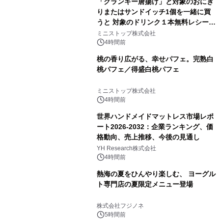
「クランキー唐揚げ」と対象のおにぎ
りまたはサンドイッチ1個を一緒に買
うと 対象のドリンク１本無料レシート
クーポンもらえる！※1
ミニストップ株式会社
4時間前
桃の香り広がる、幸せパフェ。完熟白
桃パフェ／得盛白桃パフェ
ミニストップ株式会社
4時間前
世界ハンドメイドマットレス市場レポ
ート2026-2032：企業ランキング、価
格動向、売上推移、今後の見通し
YH Research株式会社
4時間前
熱海の夏をひんやり楽しむ、 ヨーグル
ト専門店の夏限定メニュー登場
株式会社フジノネ
5時間前