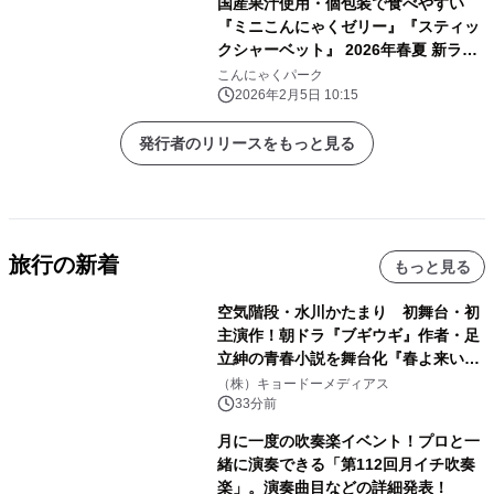
国産果汁使用・個包装で食べやすい
『ミニこんにゃくゼリー』『スティッ
クシャーベット』 2026年春夏 新ライ
ンアップを2/1より発売
こんにゃくパーク
2026年2月5日 10:15
発行者のリリースをもっと見る
旅行の新着
もっと見る
空気階段・水川かたまり 初舞台・初
主演作！朝ドラ『ブギウギ』作者・足
立紳の青春小説を舞台化『春よ来い、
マジで来い』キービジュアル解禁！
（株）キョードーメディアス
33分前
月に一度の吹奏楽イベント！プロと一
緒に演奏できる「第112回月イチ吹奏
楽」。演奏曲目などの詳細発表！