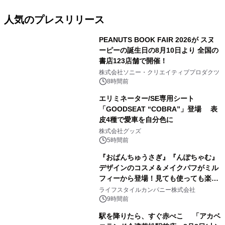
人気のプレスリリース
PEANUTS BOOK FAIR 2026が スヌ
ーピーの誕生日の8月10日より 全国の
書店123店舗で開催！
1
株式会社ソニー・クリエイティブプロダクツ
8時間前
エリミネーター/SE専用シート
「GOODSEAT “COBRA”」登場 表
皮4種で愛車を自分色に
2
株式会社グッズ
5時間前
『おぱんちゅうさぎ』『んぽちゃむ』
デザインのコスメ＆メイクパフがミル
フィーから登場！見ても使っても楽し
3
い、ポップでキュートなコレクショ
ライフスタイルカンパニー株式会社
ン。
9時間前
駅を降りたら、すぐ赤べこ 「アカベ