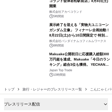
コランド会津若松駅前店」8月8日(土)
開業
4
株式会社アカベコランド
5時間前
展示終了を迎える「実物大ユニコーン
ガンダム立像」 フィナーレ企画始動！
8月22日(土)から10日間限定で 特別映
5
像『UNICORN GUNDAM Statue ―
株式会社バンダイナムコフィルムワークス
BEYOND POSSIBILITY ―』を上映！
8時間前
Makuake公開初日に応援購入総額300
万円超を達成、Makuake「今日のラン
キング」総合3位も獲得。 YECHAN音
6
浴シンギングボウル第2弾の大型サイ
Japan Top Trade
ズ（XL・2XL・3XL）を先行販売中
10時間前
トップ
旅行・レジャーのプレスリリース一覧
こんにゃくパ
プレスリリース配信