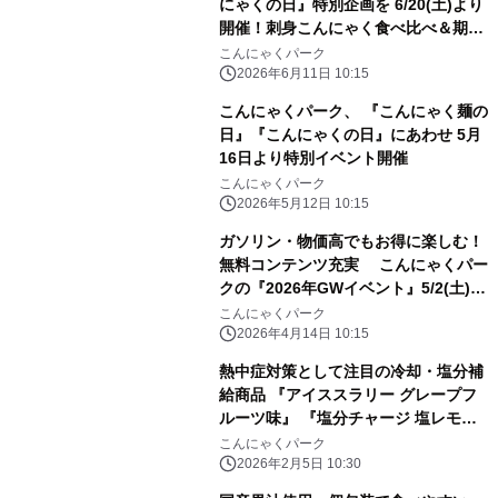
にゃくの日』特別企画を 6/20(土)より
開催！刺身こんにゃく食べ比べ＆期間
限定セット販売
こんにゃくパーク
2026年6月11日 10:15
こんにゃくパーク、 『こんにゃく麺の
日』『こんにゃくの日』にあわせ 5月
16日より特別イベント開催
こんにゃくパーク
2026年5月12日 10:15
ガソリン・物価高でもお得に楽しむ！
無料コンテンツ充実 こんにゃくパー
クの『2026年GWイベント』5/2(土)よ
り開催
こんにゃくパーク
2026年4月14日 10:15
熱中症対策として注目の冷却・塩分補
給商品 『アイススラリー グレープフ
ルーツ味』 『塩分チャージ 塩レモン
ゼリー』2月1日販売開始
こんにゃくパーク
2026年2月5日 10:30