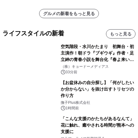
グルメの新着をもっと見る
ライフスタイルの新着
もっと見る
空気階段・水川かたまり 初舞台・初
主演作！朝ドラ『ブギウギ』作者・足
立紳の青春小説を舞台化『春よ来い、
マジで来い』キービジュアル解禁！
（株）キョードーメディアス
33分前
【お盆休みの自分探し】「何がしたい
か分からない」を抜け出すトリセツの
作り方
撫子Plus株式会社
1時間前
「こんな支援のかたちがあるなんて」
花に触れ、癒やされる時間が熊本への
支援に