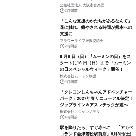
公益社団法人 大阪市音楽団
2時間前
「こんな支援のかたちがあるなんて」
花に触れ、癒やされる時間が熊本への
支援に
フラワーライフ振興協議会
2時間前
8 月9 日（日）『ムーミンの日』をス
タートに16 日（日）まで 「ムーミン
の日スペシャルウィーク」開催！
株式会社ムーミン物語
4時間前
「クレヨンしんちゃんアドベンチャー
パーク」2027年春リニューアル決定！
ジップライン＆アスレチックが遊べる
のは今年が最後！ 「ラスト！ドキがム
株式会社ニジゲンノモリ
ネムネ～大作戦！」始動
4時間前
駅を降りたら、すぐ赤べこ 「アカベ
コランド会津若松駅前店」8月8日(土)