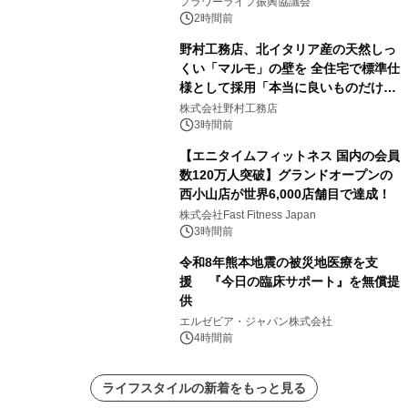
フラワーライフ振興協議会
2時間前
野村工務店、北イタリア産の天然しっ
くい「マルモ」の壁を 全住宅で標準仕
様として採用「本当に良いものだけに
こだわる」
株式会社野村工務店
3時間前
【エニタイムフィットネス 国内の会員
数120万人突破】グランドオープンの
西小山店が世界6,000店舗目で達成！
株式会社Fast Fitness Japan
3時間前
令和8年熊本地震の被災地医療を支
援 『今日の臨床サポート』を無償提
供
エルゼビア・ジャパン株式会社
4時間前
ライフスタイルの新着をもっと見る