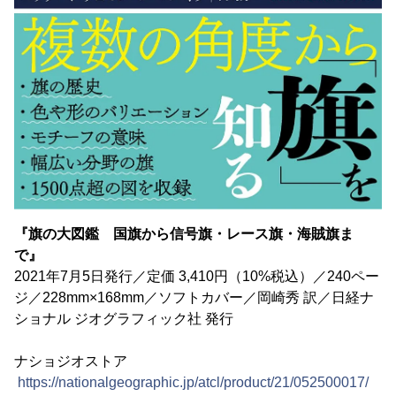
『旗の大図鑑 国旗から信号旗・レース旗・海賊旗ま
で』
2021年7月5日発行／定価 3,410円（10%税込）／240ペー
ジ／228mm×168mm／ソフトカバー／岡崎秀 訳／日経ナ
ショナル ジオグラフィック社 発行
ナショジオストア
https://nationalgeographic.jp/atcl/product/21/052500017/