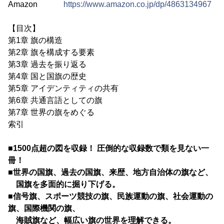
Amazon
https://www.amazon.co.jp/dp/4863134967
【目次】
第1章 旗の構造
第2章 旗を構成する要素
第3章 過去を振り返る
第4章 国と国旗の歴史
第5章 アイデンティティの共有
第6章 共通言語としての旗
第7章 世界の旗をめぐる
索引
■1500点超の図を収録！ 圧倒的な収録数で類を見ない一
冊！
■世界の国旗、過去の国旗、来歴、地方自治体の旗など、
国旗を多面的に掘り下げる。
■信号旗、スポーツ競技の旗、民族運動の旗、社会運動の
旗、国際機関の旗、
海賊旗
など、幅広い旗の世界を理解できる。