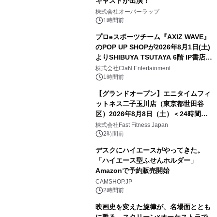
キャストが出演！
株式会社オーバーラップ
1時間前
プロeスポーツチーム『AXIZ WAVE』
のPOP UP SHOPが2026年8月1日(土)
よりSHIBUYA TSUTAYA 6階 IP書店で
開催決定！！
株式会社ClaN Entertainment
1時間前
【グランドオープン】エニタイムフィ
ットネス二子玉川店（東京都世田谷
区）2026年8月8日（土）＜24時間年
中無休のフィットネスジム＞
株式会社Fast Fitness Japan
2時間前
デスクにハイエースがやってきた。
「ハイエース型ふせんホルダー」
Amazonで予約販売開始
CAMSHOP.JP
2時間前
映画史を変えた旋律が、名場面ととも