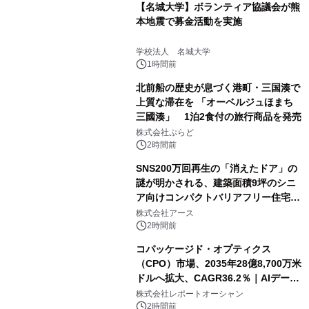
【名城大学】ボランティア協議会が熊
本地震で募金活動を実施
学校法人 名城大学
1時間前
北前船の歴史が息づく港町・三国湊で
上質な滞在を 「オーベルジュほまち
三國湊」 1泊2食付の旅行商品を発売
株式会社ぷらど
2時間前
SNS200万回再生の「消えたドア」の
謎が明かされる、建築面積9坪のシニ
ア向けコンパクトバリアフリー住宅が
誕生
株式会社アース
2時間前
コパッケージド・オプティクス
（CPO）市場、2035年28億8,700万米
ドルへ拡大、CAGR36.2％｜AIデータ
センター・高速光通信需要が成長を加
株式会社レポートオーシャン
速
2時間前