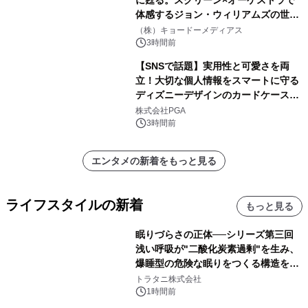
に甦る。スクリーン×オーケストラで
体感するジョン・ウィリアムズの世
界。ジョン・ウィリアムズ：シネマ・
（株）キョードーメディアス
スペクタキュラー・コンサート 開催決
3時間前
定！
【SNSで話題】実用性と可愛さを両
立！大切な個人情報をスマートに守る
ディズニーデザインのカードケースを
株式会社PGAが8月7日発売
株式会社PGA
3時間前
エンタメの新着をもっと見る
ライフスタイルの新着
もっと見る
眠りづらさの正体──シリーズ第三回
浅い呼吸が"二酸化炭素過剰"を生み、
爆睡型の危険な眠りをつくる構造を解
説
トラタニ株式会社
1時間前