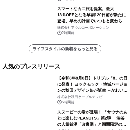
スマートなカニ旅を提案。最大
13％OFFとなる早割120日前が新たに
登場。早めの計画でいつもと変わらぬ
大人の冬旅を。ー夕日ヶ浦温泉「佳松
株式会社アウルコーポレーション
苑 別邸ふうか」ー
2時間前
ライフスタイルの新着をもっと見る
人気のプレスリリース
【令和8年8月8日】トリプル「8」の日
に発表！ ヨックモック・地域バージョ
ンの秋田デザイン缶が誕生 ～かわいい
1
秋田犬の子犬と秋田の四季と名所を巡
株式会社秋田ケーブルテレビ
るパッケージ～ 9月1日(火)秋田県内で
5時間前
販売開始
スヌーピーの湯が登場！ 「サウナのあ
とに楽しむPEANUTS」第2弾 渋谷
の人気銭湯「改良湯」と期間限定のコ
2