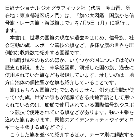
日経ナショナル ジオグラフィック社（代表：滝山晋、所
在地：東京都港区虎ノ門）は、『旗の大図鑑 国旗から信
号旗・レース旗・海賊旗まで』を7月5日（月）に発行し
ます。
本書は、世界の国旗の現在や過去をはじめ、信号旗、社
会運動の旗、スポーツ競技の旗など、多様な旗の世界を圧
倒的な収録数で紹介する図鑑です。
国旗は現在のもののほか、いくつかの国についてはその
歴史も解説。また、未承認国家、消滅した国の旗、過去に
使用されていた旗なども収録しています。珍しいのは、地
方自治体の個性豊かな旗も紹介していることです。
旗はもちろん国旗だけではありません。例えば海賊が使
っていた旗。世界の誰もが認識できる共通言語として用い
られているのは、船舶で使用されている国際信号旗やスポ
ーツ競技で使用されている旗などがあります。強い主張を
込めた旗もあります。民族のアイデンティティやイデオロ
ギーを主張する旗などです。
こうした旗を並べて紹介するほか、テーマ別に解説する