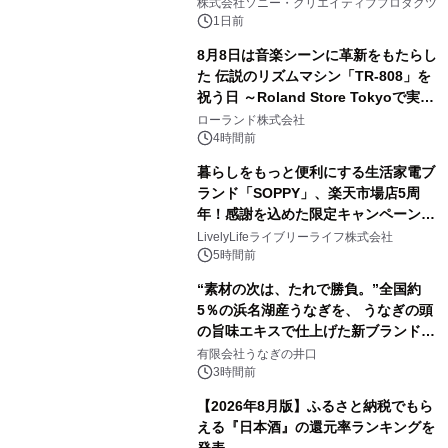
ラボレーション サウナイキタイコラ
株式会社ソニー・クリエイティブプロダクツ
ボグッズも発売決定！
1日前
8月8日は音楽シーンに革新をもたらし
た 伝説のリズムマシン「TR-808」を
祝う日 ～Roland Store Tokyoで実機
3
を展示しての 記念キャンペーンを開
ローランド株式会社
催 英国ラジオ「NTS」の 特別プログ
4時間前
ラムや、「TR-808」を愛する伝説的
暮らしをもっと便利にする生活家電ブ
アーティストを フィーチャーしたアニ
ランド「SOPPY」、楽天市場店5周
メーションを公開～
年！感謝を込めた限定キャンペーンを
4
8月10日より開催
LivelyLifeライブリーライフ株式会社
5時間前
“素材の次は、たれで勝負。”全国約
5％の浜名湖産うなぎを、 うなぎの頭
の旨味エキスで仕上げた新ブランド
5
「井口の誉」誕生
有限会社うなぎの井口
3時間前
【2026年8月版】ふるさと納税でもら
える『日本酒』の還元率ランキングを