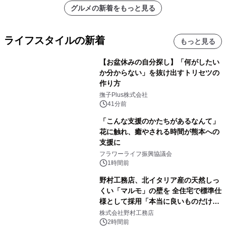
グルメの新着をもっと見る
ライフスタイルの新着
もっと見る
【お盆休みの自分探し】「何がしたい
か分からない」を抜け出すトリセツの
作り方
撫子Plus株式会社
41分前
「こんな支援のかたちがあるなんて」
花に触れ、癒やされる時間が熊本への
支援に
フラワーライフ振興協議会
1時間前
野村工務店、北イタリア産の天然しっ
くい「マルモ」の壁を 全住宅で標準仕
様として採用「本当に良いものだけに
こだわる」
株式会社野村工務店
2時間前