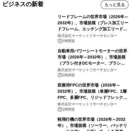
ビジネスの新着
もっと見る
リードフレームの世界市場（2026年～
2032年）、市場規模（プレス加工リー
ドフレーム、エッチング加工リードフ
レーム）・分析レポートを発表
株式会社マーケットリサーチセンター
1時間前
自動車用パワーシートモーターの世界
市場（2026年～2032年）、市場規模
（ブラシ付きDCモーター、ブラシレ
スDCモーター）・分析レポートを発
株式会社マーケットリサーチセンター
表
1時間前
医療用FPCの世界市場（2026年～
2032年）、市場規模（単層FPC、2層
FPC、多層FPC、リジッドフレックス
PCB）・分析レポートを発表
株式会社マーケットリサーチセンター
1時間前
軽飛行機の世界市場（2026年～2032
年）、市場規模（ソーラー、バッテリ