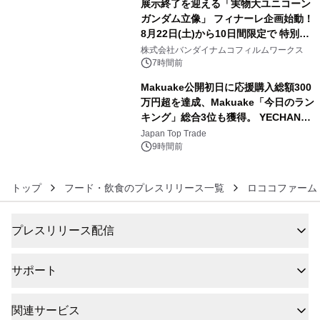
展示終了を迎える「実物大ユニコーン
ガンダム立像」 フィナーレ企画始動！
8月22日(土)から10日間限定で 特別映
5
像『UNICORN GUNDAM Statue ―
株式会社バンダイナムコフィルムワークス
BEYOND POSSIBILITY ―』を上映！
7時間前
Makuake公開初日に応援購入総額300
万円超を達成、Makuake「今日のラン
キング」総合3位も獲得。 YECHAN音
6
浴シンギングボウル第2弾の大型サイ
Japan Top Trade
ズ（XL・2XL・3XL）を先行販売中
9時間前
トップ
フード・飲食のプレスリリース一覧
ロココファーム
プレスリリース配信
サポート
関連サービス