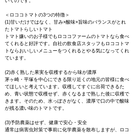
いくのです。
＜ロココトマトの3つの特徴＞
(1)甘いだけではなく、甘み×酸味×旨味のバランスがとれ
たトマトらしいトマト
トマト嫌いのお子様でもロココファームのトマトなら食べ
てくれると好評です。自社の飲食店スタッフもロココトマ
トならおいしいメニューをつくれるとやる気になってくれ
ています。
(2)赤く熟した果実を収穫するから味が濃厚
茅ヶ崎・平塚を中心にできる限り近くの地元の皆様に食べ
てほしいと考えています。収穫してすぐに出荷できるた
め、青い状態で収穫せず、赤くなるまで熟した後に収穫で
きます。そのため、水っぽさがなく、濃厚で口の中で酸味
が残る濃い味のトマトです。
(3)予防農薬はせず、健康で安心・安全
通常は病害虫対策で事前に化学農薬を散布しますが、ロコ