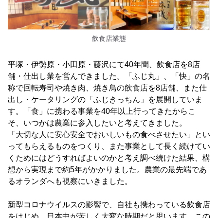
飲食店業態
平塚・伊勢原・小田原・藤沢にて40年間、飲食店を8店
舗・仕出し業を営んできました。「ふじ丸」、「快」の名
称で回転寿司や焼き肉、焼き鳥の飲食店を8店舗、また仕
出し・ケータリングの「ふじきっちん」を展開していま
す。「食」に携わる事業を40年以上行ってきたからこ
そ、いつかは農業に参入したいと考えてきました。
「大切な人に安心安全でおいしいもの食べさせたい」とい
ってもらえるものをつくり、また事業として長く続けてい
くためにはどうすればよいのかと考え調べ続けた結果、構
想から実現まで約5年がかかりました。農業の最先端であ
るオランダへも視察にいきました。
新型コロナウイルスの影響で、自社も携わっている飲食店
をはじめ、日本中が苦しく大変な時期だと思います。この