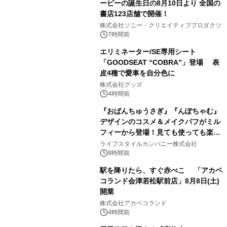
ーピーの誕生日の8月10日より 全国の
書店123店舗で開催！
1
株式会社ソニー・クリエイティブプロダクツ
7時間前
エリミネーター/SE専用シート
「GOODSEAT “COBRA”」登場 表
皮4種で愛車を自分色に
2
株式会社グッズ
4時間前
『おぱんちゅうさぎ』『んぽちゃむ』
デザインのコスメ＆メイクパフがミル
フィーから登場！見ても使っても楽し
3
い、ポップでキュートなコレクショ
ライフスタイルカンパニー株式会社
ン。
8時間前
駅を降りたら、すぐ赤べこ 「アカベ
コランド会津若松駅前店」8月8日(土)
開業
4
株式会社アカベコランド
4時間前