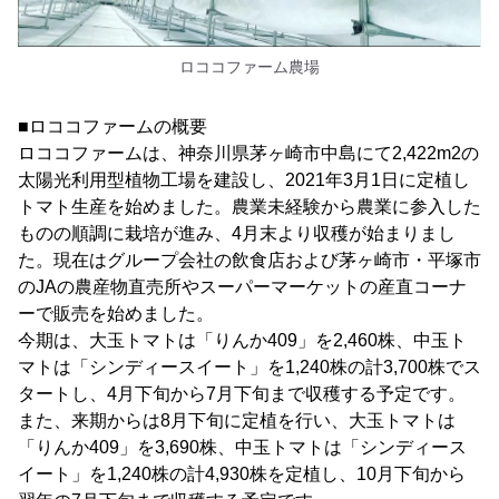
ロココファーム農場
■ロココファームの概要
ロココファームは、神奈川県茅ヶ崎市中島にて2,422m2の
太陽光利用型植物工場を建設し、2021年3月1日に定植し
トマト生産を始めました。農業未経験から農業に参入した
ものの順調に栽培が進み、4月末より収穫が始まりまし
た。現在はグループ会社の飲食店および茅ヶ崎市・平塚市
のJAの農産物直売所やスーパーマーケットの産直コーナ
ーで販売を始めました。
今期は、大玉トマトは「りんか409」を2,460株、中玉ト
マトは「シンディースイート」を1,240株の計3,700株でス
タートし、4月下旬から7月下旬まで収穫する予定です。
また、来期からは8月下旬に定植を行い、大玉トマトは
「りんか409」を3,690株、中玉トマトは「シンディース
イート」を1,240株の計4,930株を定植し、10月下旬から