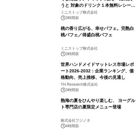
うと 対象のドリンク１本無料レシート
クーポンもらえる！※1
ミニストップ株式会社
3時間前
桃の香り広がる、幸せパフェ。完熟白
桃パフェ／得盛白桃パフェ
ミニストップ株式会社
3時間前
世界ハンドメイドマットレス市場レポ
ート2026-2032：企業ランキング、価
格動向、売上推移、今後の見通し
YH Research株式会社
3時間前
熱海の夏をひんやり楽しむ、 ヨーグル
ト専門店の夏限定メニュー登場
株式会社フジノネ
4時間前