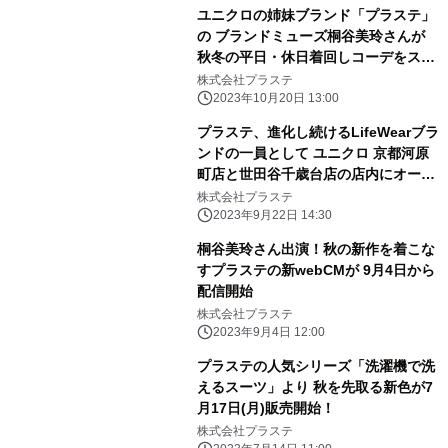
ユニクロの姉妹ブランド「プラステ」
の ブランドミューズ桐谷美玲さんが
秋冬の平日・休日着回しコーデをスタ
イリング＆披露！ 息子を何度も起こす
株式会社プラステ
も「まだ寝たいんだもーん！」と 今朝
2023年10月20日 13:00
の奮闘エピソードも
プラステ、進化し続けるLifeWearブラ
ンドの一員として ユニクロ 京都河原
町店と世田谷千歳台店の店内にオープ
ン
株式会社プラステ
2023年9月22日 14:30
桐谷美玲さん出演！秋の新作を着こな
すプラステの新webCMが 9月4日から
配信開始
株式会社プラステ
2023年9月4日 12:00
プラステの人気シリーズ「洗濯機で洗
えるスーツ」より 秋を先取る新色が7
月17日(月)販売開始！
株式会社プラステ