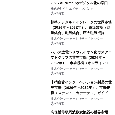
2026 Autumn byデジタル化の窓口」
開催
株式会社クリエイティブバンク
22分前
標準デジタルアイソレータの世界市場
（2026年～2032年）、市場規模（容
量結合、磁気結合、巨大磁気抵抗
（GMR））・分析レポートを発表
株式会社マーケットリサーチセンター
22分前
パルス放電ヘリウムイオン化ガスクロ
マトグラフの世界市場（2026年～
2032年）、市場規模（オンラインモニ
タリング型、ラボラトリー型）・分析
株式会社マーケットリサーチセンター
レポートを発表
22分前
末梢血管インターベンション製品の世
界市場（2026年～2032年）、市場規
模（ステント、カテーテル、ガイドワ
イヤー、シース、下大静脈フィルタ
株式会社マーケットリサーチセンター
ー、その他）・分析レポートを発表
22分前
高保護等級周波数変換器の世界市場