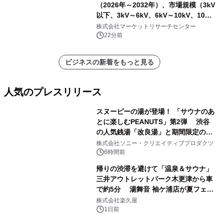
（2026年～2032年）、市場規模（3kV
以下、3kV～6kV、6kV～10kV、10kV
超）・分析レポートを発表
株式会社マーケットリサーチセンター
22分前
ビジネスの新着をもっと見る
人気のプレスリリース
スヌーピーの湯が登場！ 「サウナのあ
とに楽しむPEANUTS」第2弾 渋谷
の人気銭湯「改良湯」と期間限定のコ
1
ラボレーション サウナイキタイコラ
株式会社ソニー・クリエイティブプロダクツ
ボグッズも発売決定！
6時間前
帰りの渋滞を避けて「温泉＆サウナ」
三井アウトレットパーク木更津から車
で約5分 湯舞音 袖ケ浦店が夏フェア
2
メニューを提供
株式会社楽久屋
1日前