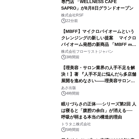
専門店 「WELLNESS CAFE
SAPRO」が8月8日グランドオープン
株式会社RSF
22分前
【MBFF】マイクロバイオームという
クレンジングの新しい提案 マイクロ
バイオーム発想の新商品 「MBFF mb
クレンジングPRO」を2026年8月6日
株式会社フローリストジャパン
発売
3時間前
【理美容・サロン業界の人手不足を解
決！】著 『人手不足に悩んだら多店舗
展開を進めなさい――理美容サロン
「多店舗展開」の教科書』2026年8月
あさ出版
24日（月）発売
4時間前
眠りづらさの正体──シリーズ第2回 人
は寝ると「腹腔の余白」が消える──
呼吸が弱まる本当の構造的理由
トラタニ株式会社
5時間前