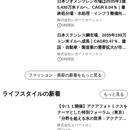
日本ジオメンブレン市場は2035年1億
5,430万米ドルへ、CAGR 6.04％｜最
終処分場・水処理・インフラ整備向け
需要拡大
株式会社レポートオーシャン
5時間前
日本ステンレス鋼市場、2035年190万
トン米ドルへ成長｜CAGR3.47％、建
設・自動車・製造業の需要拡大が市場
を牽引
株式会社レポートオーシャン
6時間前
ファッション・美容の新着をもっと見る
ライフスタイルの新着
もっと見る
【９/１１開催】アクアフォトミクスを
テーマとした特別フォーラム（東京）
「分野を超える水の世界：アクアフォ
トミクスが切り拓く新しい科学の地
株式会社エバートロン