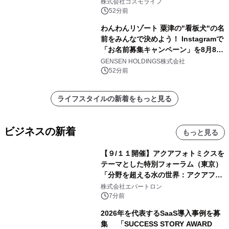
ャンペーンを実施
株式会社コスモライフ
52分前
わんわんリゾート 粟津の"看板犬"の名
前をみんなで決めよう！ Instagramで
「お名前募集キャンペーン」を8月8日
(土)より開催
GENSEN HOLDINGS株式会社
52分前
ライフスタイルの新着をもっと見る
ビジネスの新着
もっと見る
【９/１１開催】アクアフォトミクスを
テーマとした特別フォーラム（東京）
「分野を超える水の世界：アクアフォ
トミクスが切り拓く新しい科学の地
株式会社エバートロン
平」を開催
7分前
2026年を代表するSaaS導入事例を募
集 「SUCCESS STORY AWARD