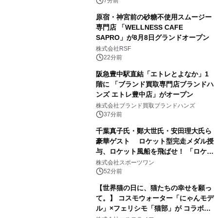
平」を開催
7分前
原宿・神宮前の砂糖不使用スムージー
専門店 「WELLNESS CAFE
SAPRO」が8月8日グランドオープン
株式会社RSF
22分前
阪急豊中駅直結「エトレとよなか」1
階に 「ブランド買取専門店ブランドハ
ンズ エトレ豊中店」がオープン
株式会社ブランド買取ブランドハンズ
37分前
千葉真子氏・鄭大世氏・安田理大氏ら
豪華ゲスト ロケット型完走メダル授
与、ロケット風船を飛ばせ！ 「ロケッ
トマラソン2026」開催
株式会社スポーツワン
52分前
【世界猫の日に、猫たちの幸せを願っ
て。】 コスモウォーター「にゃんモデ
ル」×フェリシモ「猫部」が コラボキ