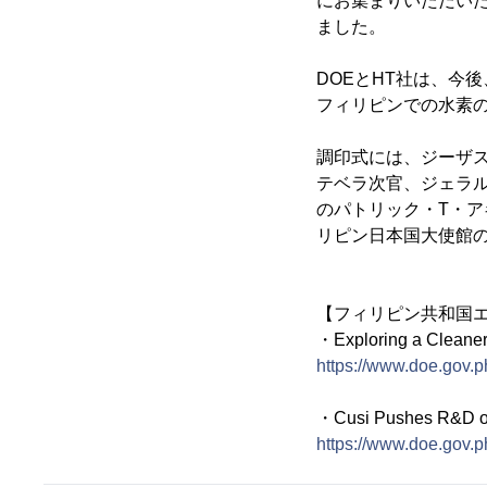
にお集まりいただい
ました。
DOEとHT社は、今
フィリピンでの水素
調印式には、ジーザ
テベラ次官、ジェラルド・D・
のパトリック・T・ア
リピン日本国大使館
【フィリピン共和国エ
・Exploring a Cl
https://www.doe.gov.p
・Cusi Pushes R
https://www.doe.gov.p