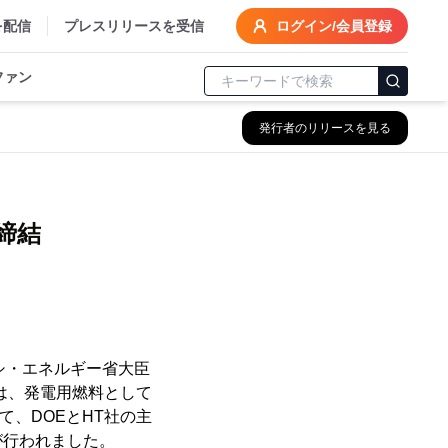
を配信
プレスリリースを受信
ログイン/会員登録
ファン
発行者のリリースを見る
、
締結
クシ・エネルギー省大臣
CEOは、発電用燃料として
て、DOEとHT社の主
が行われました。