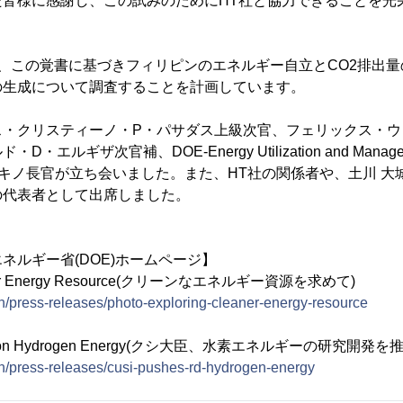
た皆様に感謝し、この試みのためにHT社と協力できることを光
後、この覚書に基づきフィリピンのエネルギー自立とCO2排出
の生成について調査することを計画しています。
ス・クリスティーノ・P・パサダス上級次官、フェリックス・ウ
エルギザ次官補、DOE-Energy Utilization and Manageme
キノ長官が立ち会いました。また、HT社の関係者や、土川 大
の代表者として出席しました。
ネルギー省(DOE)ホームページ】
eaner Energy Resource(クリーンなエネルギー資源を求めて)
h/press-releases/photo-exploring-cleaner-energy-resource
&D on Hydrogen Energy(クシ大臣、水素エネルギーの研究開発を推
h/press-releases/cusi-pushes-rd-hydrogen-energy