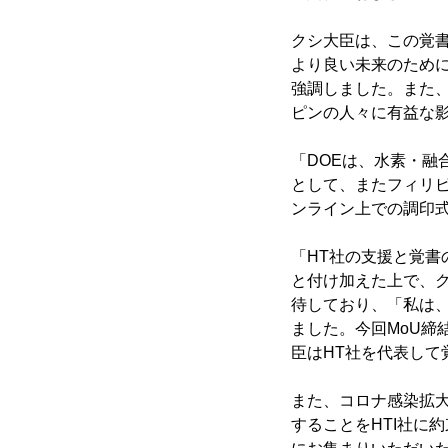
クシ大臣は、この覚
より良い未来のため
強調しました。また
ピンの人々に有益な
「DOEは、水素・融
として、またフィリ
ンライン上での調印
「HT社の支援と覚
と付け加えた上で、
待しており、「私は
ました。今回MoU
臣はHT社を代表して
また、コロナ感染拡
することをHTI社に