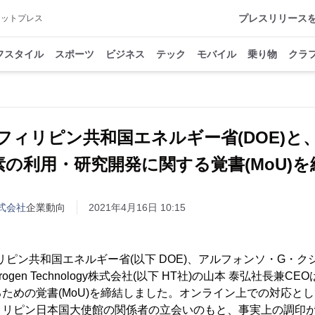
プレスリリース
アットプレス
フスタイル
スポーツ
ビジネス
テック
モバイル
乗り物
クラ
フィリピン共和国エネルギー省(DOE)と
素の利用・研究開発に関する覚書(MoU)を
y株式会社
企業動向
2021年4月16日 10:15
ィリピン共和国エネルギー省(以下 DOE)、アルフォンソ・G・
rogen Technology株式会社(以下 HT社)の山本 泰弘社長兼
ための覚書(MoU)を締結しました。オンライン上での対応とし
ィリピン日本国大使館の関係者の立会いのもと、事実上の調印