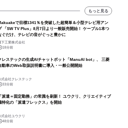
もっと見る
Makuakeで目標1341％を突破した超簡単＆小型テレビ用アン
プ 「SW TV Plus」8月7日より一般販売開始！ ケーブル1本つ
なぐだけ、テレビの音がぐっと豊かに
城下工業株式会社
18分前
クレステックの生成AIチャットボット「ManuAI bot」、 三菱
自動車のWeb取扱説明書に導入・一般公開開始
株式会社クレステック
33分前
「派遣＝固定勤務」の常識を刷新！ ユウクリ、クリエイティブ
職特化の「派遣フレックス」を開始
株式会社ユウクリ
48分前