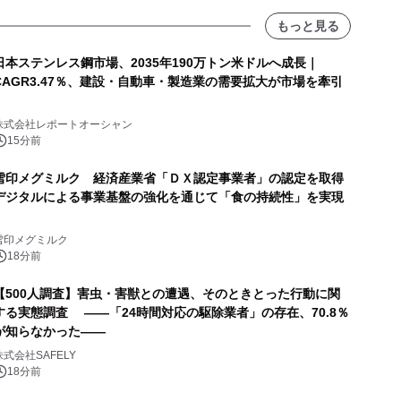
もっと見る
日本ステンレス鋼市場、2035年190万トン米ドルへ成長｜
CAGR3.47％、建設・自動車・製造業の需要拡大が市場を牽引
株式会社レポートオーシャン
15分前
雪印メグミルク 経済産業省「ＤＸ認定事業者」の認定を取得
デジタルによる事業基盤の強化を通じて「食の持続性」を実現
雪印メグミルク
18分前
【500人調査】害虫・害獣との遭遇、そのときとった行動に関
する実態調査 ――「24時間対応の駆除業者」の存在、70.8％
が知らなかった――
株式会社SAFELY
18分前