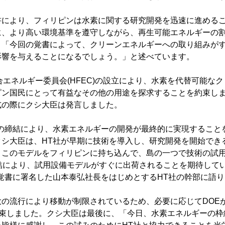
書により、フィリピンは水素に関する研究開発を迅速に進める
に、より高い環境基準を遵守しながら、再生可能エネルギーの
、「今回の覚書によって、クリーンエネルギーへの取り組みが
影響を与えることになるでしょう。」と述べています。
合エネルギー委員会(HFEC)の設立により、水素を代替可能な
ピン国民にとって有益なその他の用途を探求することを約束し
式の際にクシ大臣は発言しました。
書の締結により、水素エネルギーの開発が最終的に実現すること
クシ大臣は、HT社が早期に技術を導入し、研究開発を開始でき
、このモデルをフィリピンに持ち込んで、島の一つで技術の試
締結により、試用設備モデルがすぐに出荷されることを期待して
覚書に署名した山本泰弘社長をはじめとするHT社の幹部に語
大の流行により移動が制限されているため、必要に応じてDOE
約束しました。クシ大臣は最後に、「今日、水素エネルギーの