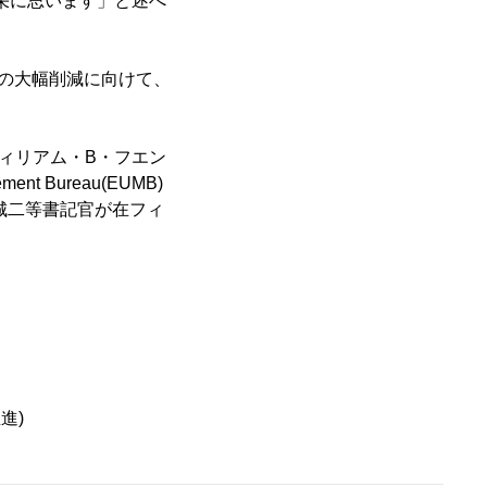
栄に思います」と述べ
量の大幅削減に向けて、
ィリアム・B・フエン
nt Bureau(EUMB)
城二等書記官が在フィ
進)