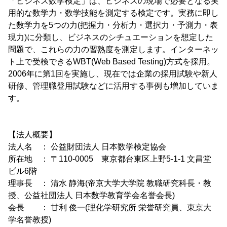
「ビジネス数学検定」は、ビジネスの現場で必要となる実
用的な数学力・数学技能を測定する検定です。実務に即し
た数学力を5つの力(把握力・分析力・選択力・予測力・表
現力)に分類し、ビジネスのシチュエーションを想定した
問題で、これらの力の習熟度を測定します。インターネッ
ト上で受検できるWBT(Web Based Testing)方式を採用。
2006年に第1回を実施し、現在では企業の採用試験や新人
研修、管理職登用試験などに活用する事例も増加していま
す。
【法人概要】
法人名 ： 公益財団法人 日本数学検定協会
所在地 ： 〒110-0005 東京都台東区上野5-1-1 文昌堂
ビル6階
理事長 ： 清水 静海(帝京大学大学院 教職研究科長・教
授、公益社団法人 日本数学教育学会名誉会長)
会長 ： 甘利 俊一(理化学研究所 栄誉研究員、東京大
学名誉教授)