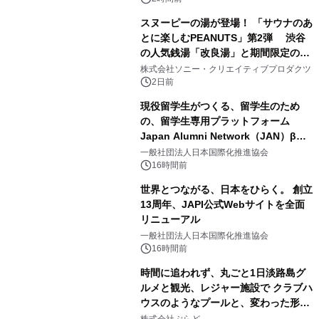
スヌーピーの湯が登場！ 「サウナのあ
とに楽しむPEANUTS」第2弾 渋谷
の人気銭湯「改良湯」と期間限定のコ
3
ラボレーション サウナイキタイコラ
株式会社ソニー・クリエイティブプロダクツ
ボグッズも発売決定！
2日前
現役留学生がつくる、留学生のため
の、留学生専用プラットフォーム
Japan Alumni Network（JAN）β版
4
をリリース
一般社団法人日本国際化推進協会
16時間前
世界とつながる、日本をひらく。 創立
13周年、JAPI公式Webサイトを全面
リニューアル
5
一般社団法人日本国際化推進協会
16時間前
時間に追われず、丸ごと1日淡路島グ
ルメと観光、レジャー施設で クラブハ
ウスのようなプールと、変わった形の
6
サウナも 「THE BOXY AWAJI」のお
株式会社ぷらど