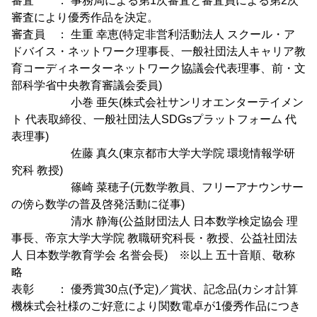
審査 ： 事務局による第1次審査と審査員による第2次
審査により優秀作品を決定。
審査員 ： 生重 幸恵(特定非営利活動法人 スクール・ア
ドバイス・ネットワーク理事長、一般社団法人キャリア教
育コーディネーターネットワーク協議会代表理事、前・文
部科学省中央教育審議会委員)
小巻 亜矢(株式会社サンリオエンターテイメン
ト 代表取締役、一般社団法人SDGsプラットフォーム 代
表理事)
佐藤 真久(東京都市大学大学院 環境情報学研
究科 教授)
篠崎 菜穂子(元数学教員、フリーアナウンサー
の傍ら数学の普及啓発活動に従事)
清水 静海(公益財団法人 日本数学検定協会 理
事長、帝京大学大学院 教職研究科長・教授、公益社団法
人 日本数学教育学会 名誉会長) ※以上 五十音順、敬称
略
表彰 ： 優秀賞30点(予定)／賞状、記念品(カシオ計算
機株式会社様のご好意により関数電卓が1優秀作品につき