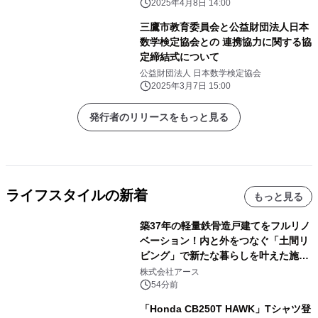
2025年4月8日 14:00
三鷹市教育委員会と公益財団法人日本
数学検定協会との 連携協力に関する協
定締結式について
公益財団法人 日本数学検定協会
2025年3月7日 15:00
発行者のリリースをもっと見る
ライフスタイルの新着
もっと見る
築37年の軽量鉄骨造戸建てをフルリノ
ベーション！内と外をつなぐ「土間リ
ビング」で新たな暮らしを叶えた施工
事例を株式会社アースが公開
株式会社アース
54分前
「Honda CB250T HAWK」Tシャツ登