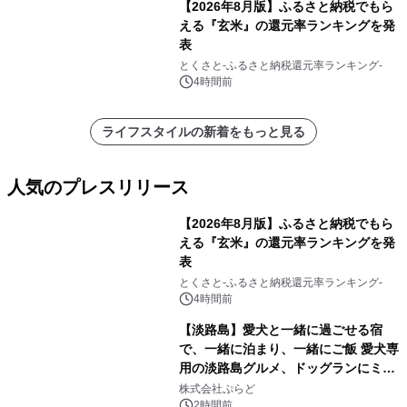
【2026年8月版】ふるさと納税でもら
える『玄米』の還元率ランキングを発
表
とくさと-ふるさと納税還元率ランキング-
4時間前
ライフスタイルの新着をもっと見る
人気のプレスリリース
【2026年8月版】ふるさと納税でもら
える『玄米』の還元率ランキングを発
表
1
とくさと-ふるさと納税還元率ランキング-
4時間前
【淡路島】愛犬と一緒に過ごせる宿
で、一緒に泊まり、一緒にご飯 愛犬専
用の淡路島グルメ、ドッグランにミニ
2
プール グランピングとトレーラーハウ
株式会社ぷらど
スの2施設で
2時間前