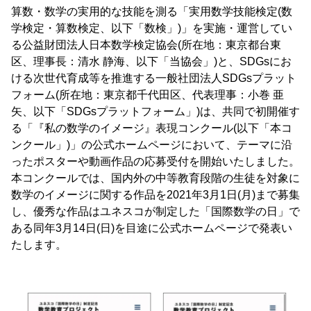
算数・数学の実用的な技能を測る「実用数学技能検定(数
学検定・算数検定、以下「数検」)」を実施・運営してい
る公益財団法人日本数学検定協会(所在地：東京都台東
区、理事長：清水 静海、以下「当協会」)と、SDGsにお
ける次世代育成等を推進する一般社団法人SDGsプラット
フォーム(所在地：東京都千代田区、代表理事：小巻 亜
矢、以下「SDGsプラットフォーム」)は、共同で初開催す
る「『私の数学のイメージ』表現コンクール(以下「本コ
ンクール」)」の公式ホームページにおいて、テーマに沿
ったポスターや動画作品の応募受付を開始いたしました。
本コンクールでは、国内外の中等教育段階の生徒を対象に
数学のイメージに関する作品を2021年3月1日(月)まで募集
し、優秀な作品はユネスコが制定した「国際数学の日」で
ある同年3月14日(日)を目途に公式ホームページで発表い
たします。