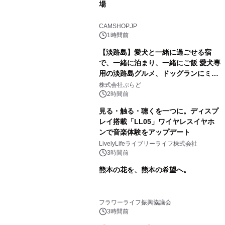
場
CAMSHOP.JP
1時間前
【淡路島】愛犬と一緒に過ごせる宿
で、一緒に泊まり、一緒にご飯 愛犬専
用の淡路島グルメ、ドッグランにミニ
プール グランピングとトレーラーハウ
株式会社ぷらど
スの2施設で
2時間前
見る・触る・聴くを一つに。ディスプ
レイ搭載「LL05」ワイヤレスイヤホ
ンで音楽体験をアップデート
LivelyLifeライブリーライフ株式会社
3時間前
熊本の花を、熊本の希望へ。
フラワーライフ振興協議会
3時間前