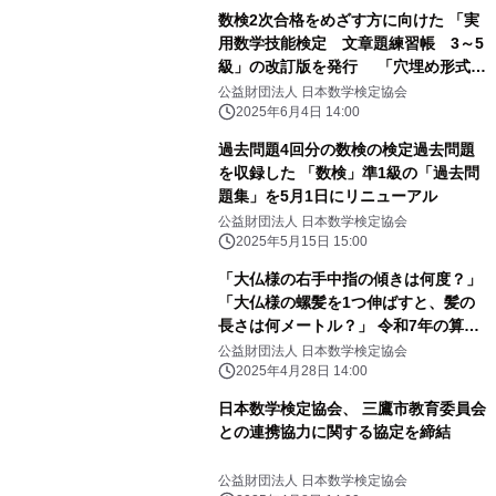
数検2次合格をめざす方に向けた 「実
用数学技能検定 文章題練習帳 3～5
級」の改訂版を発行 「穴埋め形式」
で自分で解く力が身につく
公益財団法人 日本数学検定協会
2025年6月4日 14:00
過去問題4回分の数検の検定過去問題
を収録した 「数検」準1級の「過去問
題集」を5月1日にリニューアル
公益財団法人 日本数学検定協会
2025年5月15日 15:00
「大仏様の右手中指の傾きは何度？」
「大仏様の螺髪を1つ伸ばすと、髪の
長さは何メートル？」 令和7年の算額
を東大寺に奉納、 問題を作成した児童
公益財団法人 日本数学検定協会
を大仏殿で表彰
2025年4月28日 14:00
日本数学検定協会、 三鷹市教育委員会
との連携協力に関する協定を締結
公益財団法人 日本数学検定協会