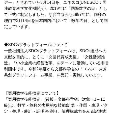
デー」とされていた3月14日を、ユネスコ(UNESCO：国
連教育科学文化機関)が、2019年に「国際数学の日」とし
て正式に制定しました。なお当協会も1997年に、同様の
理由で3月14日を日本国内において「数学の日」として制
定しています。
◆SDGsプラットフォームについて
一般社団法人SDGsプラットフォームは、SDGs達成への
貢献を目的に、とくに「次世代育成支援」「女性活躍推
進」「中小企業の経営改革」をテーマに活動している非営
利団体です。令和2年度から文部科学省の「ユネスコ未来
共創プラットフォーム事業」を受託・実施しています。
【実用数学技能検定について】
「実用数学技能検定」(後援＝文部科学省、対象：1～11
級)は、数学・算数の実用的な技能(計算・作図・表現・測
定・整理・統計・証明)を測り、論理構成力をみる記述式