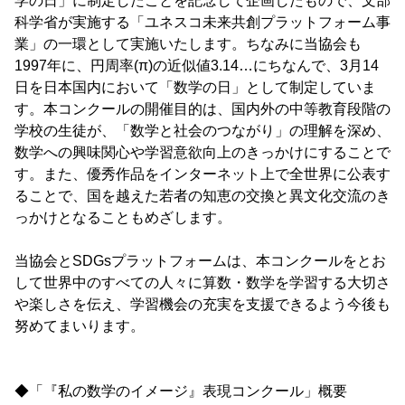
学の日」に制定したことを記念して企画したもので、文部
科学省が実施する「ユネスコ未来共創プラットフォーム事
業」の一環として実施いたします。ちなみに当協会も
1997年に、円周率(π)の近似値3.14…にちなんで、3月14
日を日本国内において「数学の日」として制定していま
す。本コンクールの開催目的は、国内外の中等教育段階の
学校の生徒が、「数学と社会のつながり」の理解を深め、
数学への興味関心や学習意欲向上のきっかけにすることで
す。また、優秀作品をインターネット上で全世界に公表す
ることで、国を越えた若者の知恵の交換と異文化交流のき
っかけとなることもめざします。
当協会とSDGsプラットフォームは、本コンクールをとお
して世界中のすべての人々に算数・数学を学習する大切さ
や楽しさを伝え、学習機会の充実を支援できるよう今後も
努めてまいります。
◆「『私の数学のイメージ』表現コンクール」概要