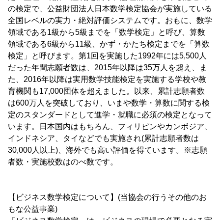
の検定で、公益財団法人日本数学検定協会が実施している
全国レベルの実力・絶対評価システムです。おもに、数学
領域である1級から5級までを「数学検定」と呼び、算数
領域である6級から11級、かず・かたち検定までを「算数
検定」と呼びます。第1回を実施した1992年には5,500人
だった年間志願者数は、2015年以降は35万人を超え、ま
た、2016年以降は実用数学技能検定を実施する学校や教
育機関も17,000団体を超えました。以来、累計志願者数
は600万人を突破しており、いまや数学・算数に関する検
定のスタンダードとして進学・就職に必須の検定となって
います。日本国内はもちろん、フィリピンやカンボジア、
インドネシア、タイなどでも実施され(累計志願者数は
30,000人以上)、海外でも高い評価を得ています。※志願
者数・実施校数はのべ数です。
【ビジネス数学検定について】(当協会の行うその他のお
もな公益事業)