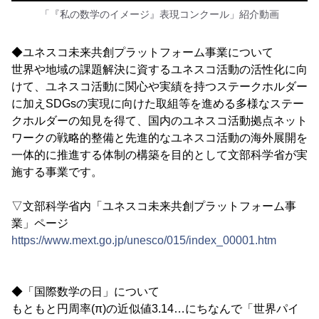
「『私の数学のイメージ』表現コンクール」紹介動画
◆ユネスコ未来共創プラットフォーム事業について
世界や地域の課題解決に資するユネスコ活動の活性化に向
けて、ユネスコ活動に関心や実績を持つステークホルダー
に加えSDGsの実現に向けた取組等を進める多様なステー
クホルダーの知見を得て、国内のユネスコ活動拠点ネット
ワークの戦略的整備と先進的なユネスコ活動の海外展開を
一体的に推進する体制の構築を目的として文部科学省が実
施する事業です。
▽文部科学省内「ユネスコ未来共創プラットフォーム事
業」ページ
https://www.mext.go.jp/unesco/015/index_00001.htm
◆「国際数学の日」について
もともと円周率(π)の近似値3.14…にちなんで「世界パイ