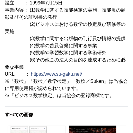
設立 ： 1999年7月15日
事業内容： (1)数学に関する技能検定の実施、技能度の顕
彰及びその証明書の発行
(2)ビジネスにおける数学の検定及び研修等の
実施
(3)数学に関する出版物の刊行及び情報の提供
(4)数学の普及啓発に関する事業
(5)数学や学習数学に関する学術研究
(6)その他この法人の目的を達成するために必
要な事業
URL ：
https://www.su-gaku.net/
※「数検」「数検／数学検定」「数検／Suken」は当協会
に専用使用権が認められています。
※「ビジネス数学検定」は当協会の登録商標です。
すべての画像