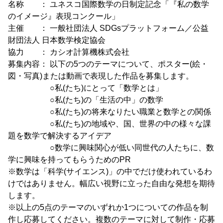
名称 ： ユネスコ国際数学の日制定記念「『私の数学
のイメージ』表現コンクール」
主催 ： 一般社団法人 SDGsプラットフォーム／公益
財団法人 日本数学検定協会
協力 ： カシオ計算機株式会社
募集内容： 以下の5つのテーマについて、ポスター(絵・
図・写真)または動画で表現した作品を募集します。
○私(たち)にとって「数学とは」
○私(たち)の「生活の中」の数学
○私(たち)の将来なりたい職業と数学との関係
○私(たち)の地域や、国、世界の中の様々な課
題を数学で解決するアイデア
○数学に興味関心が低い同世代の人たちに、数
学に興味を持ってもらうためのPR
※数学は「科学(サイエンス)」の中でだけ使われているわ
けではありません。幅広い視野に立った自由な発想を期待
します。
※以上の5点のテーマのいずれか1つについての作品を制
作し応募してください。複数のテーマに対して制作・応募