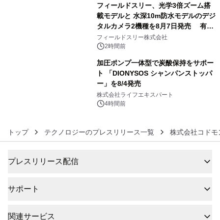
フィールドスリー、光学3倍ズーム搭
載モデルと 水深10m防水モデルのデジ
タルカメラ2機種を8月7日発売 有効
5
約1300万画素、用途別に選べるコンデ
フィールドスリー株式会社
ジ新登場
2時間前
加圧ポンプ一体型で炭酸保持をサポー
ト 「DIONYSOS シャンパンストッパ
ー」を8/4発売
6
株式会社ライフエキスパート
4時間前
トップ
テクノロジーのプレスリリース一覧
株式会社コドモ
プレスリリース配信
サポート
関連サービス