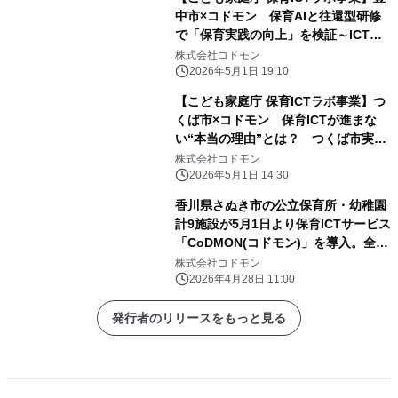
中市×コドモン 保育AIと往還型研修
で「保育実践の向上」を検証～ICT活
用を加速するモデル事業の成果を公開
株式会社コドモン
～
2026年5月1日 19:10
【こども家庭庁 保育ICTラボ事業】つ
くば市×コドモン 保育ICTが進まな
い“本当の理由”とは？ つくば市実証
で9割が意欲向上、突破口は「事例・
株式会社コドモン
交流・伴走支援」
2026年5月1日 14:30
香川県さぬき市の公立保育所・幼稚園
計9施設が5月1日より保育ICTサービス
「CoDMON(コドモン)」を導入。全国
726自治体、香川県内では計6自治体に
株式会社コドモン
普及
2026年4月28日 11:00
発行者のリリースをもっと見る