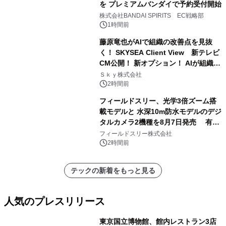
を プレミアムバンダイで予約受付開始
株式会社BANDAI SPIRITS EC戦略部
1時間前
藤原竜也がAIで組織の改善点を見抜
く！ SKYSEA Client View 新テレビ
CM公開！ 新オプション！ AIが組織の
業務実態を分析し労務改善を支援。 藤
Ｓｋｙ株式会社
原竜也メイキング動画公開 「もしAIが
2時間前
自分を分析したら、すぐ休めと言われ
フィールドスリー、光学3倍ズーム搭
る自信がある」「昨年の夏はカブトム
載モデルと 水深10m防水モデルのデジ
シを捕まえたり、虫と戦ったり…」
タルカメラ2機種を8月7日発売 有効
約1300万画素、用途別に選べるコンデ
フィールドスリー株式会社
ジ新登場
2時間前
テックの新着をもっと見る
人気のプレスリリース
東京国立博物館、館内レストラン3店