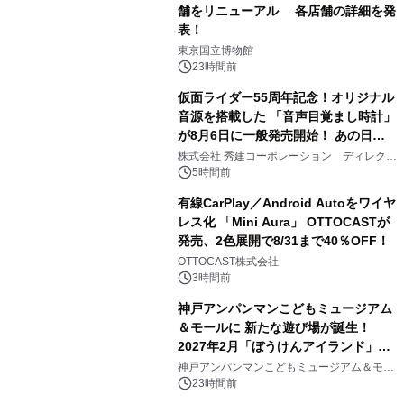
舗をリニューアル 各店舗の詳細を発
表！
1
東京国立博物館
23時間前
仮面ライダー55周年記念！オリジナル
音源を搭載した 「音声目覚まし時計」
が8月6日に一般発売開始！ あの日の
2
大興奮が今甦る
株式会社 秀建コーポレーション ディレクト
アートギャラリー
5時間前
有線CarPlay／Android Autoをワイヤ
レス化 「Mini Aura」 OTTOCASTが
発売、2色展開で8/31まで40％OFF！
3
OTTOCAST株式会社
3時間前
神戸アンパンマンこどもミュージアム
＆モールに 新たな遊び場が誕生！
2027年2月「ぼうけんアイランド」が
4
オープン
神戸アンパンマンこどもミュージアム＆モー
ル
23時間前