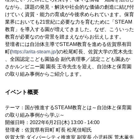
ながら、課題の発見・解決や社会的な価値の創造に結び付
けていく資質・能力の育成が今後求められています。保育
業界においても21世紀に必要な力を育むために「STEAM
教育」を導入する園が増えてきました。なぜ、こういった
教育が必要なのか背景を踏まえながらお伝えします。
登壇者には自治体主導でSTEAM教育を進める佐賀県有田
町(
https://arita-steam.jp/
)の松尾町長、佐賀大学の荒木先生
、全国認定こども園協会 副代表理事／認定こども園あか
さかルンビニー園 園長 王寺先生を迎え、自治体と保育園
の取り組み事例からご紹介します。
イベント概要
テーマ：国が推進するSTEAM教育とは～自治体と保育園
の取り組み事例から学ぶ～
開催日時：2022年6月2日(木) 13:00 - 14:00
登壇者：佐賀県有田町 町長 松尾佳昭氏
佐賀大学 ダイバーシティ推進室 副室長 小児科医 荒木薫先