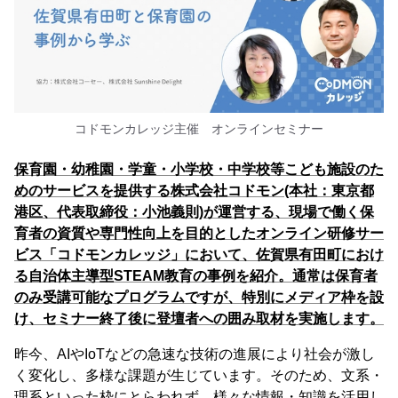
コドモンカレッジ主催 オンラインセミナー
保育園・幼稚園・学童・小学校・中学校等こども施設のた
めのサービスを提供する株式会社コドモン(本社：東京都
港区、代表取締役：小池義則)が運営する、現場で働く保
育者の資質や専門性向上を目的としたオンライン研修サー
ビス「コドモンカレッジ」において、佐賀県有田町におけ
る自治体主導型STEAM教育の事例を紹介。通常は保育者
のみ受講可能なプログラムですが、特別にメディア枠を設
け、セミナー終了後に登壇者への囲み取材を実施します。
昨今、AIやIoTなどの急速な技術の進展により社会が激し
く変化し、多様な課題が生じています。そのため、文系・
理系といった枠にとらわれず、様々な情報・知識を活用し