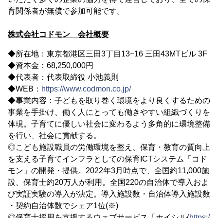
育関係者が無償で参加可能です。
株式会社コドモン 会社概要
◆所在地：東京都港区三田3丁目13−16 三田43MTビル 3F
◆資本金：68,250,000円
◆代表者：代表取締役 小池義則
◆WEB：
https://www.codmon.co.jp/
◆事業内容：子どもを取り巻く環境をより良くするための
事業を手掛け、働く人にとっても働きやすい組織づくりを
体現。子育てに優しい社会に変わるよう多角的に環境整備
を行い、社会に貢献する。
◎こども施設職員の労働環境を整え、保育・教育の質向上
を支える子育てインフラとしての保育ICTシステム「コド
モン」の開発・提供。2022年3月時点で、全国約11,000施
設、保育士約20万人が利用。全国220の自治体で導入およ
び実証実験の導入が決定。導入施設数・自治体導入施設数
・契約自治体数でシェア1位(※)
◎保育士採用を支援するウェブサービス「ホイシル(
https:/