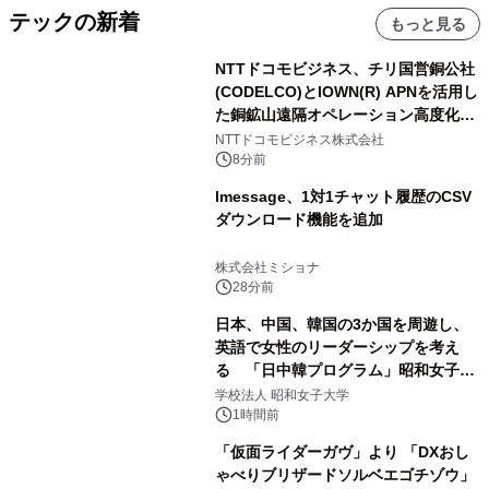
テックの新着
もっと見る
NTTドコモビジネス、チリ国営銅公社
(CODELCO)とIOWN(R) APNを活用し
た銅鉱山遠隔オペレーション高度化に
向けた調査・実証を開始
NTTドコモビジネス株式会社
8分前
lmessage、1対1チャット履歴のCSV
ダウンロード機能を追加
株式会社ミショナ
28分前
日本、中国、韓国の3か国を周遊し、
英語で女性のリーダーシップを考え
る 「日中韓プログラム」昭和女子大
学で開催
学校法人 昭和女子大学
1時間前
「仮面ライダーガヴ」より 「DXおし
ゃべりブリザードソルベエゴチゾウ」