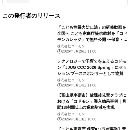
この発行者のリリース
「こども性暴力防止法」の研修動画を
全国へ こども家庭庁提供教材を「コド
モンカレッジ」で無料公開 〜保育・教
育・療育施設の従事者が研修を受けや
株式会社コドモン
すい環境を整備〜
2026年5月26日 11:00
テクノロジーで子育てを支えるコドモ
ン「JJUG CCC 2026 Spring」にセッ
ション/ブーススポンサーとして協賛
株式会社コドモン
2026年5月14日 11:00
【富山県南砺市】放課後児童クラブに
おける「コドモン」導入効果事例｜月
間13時間以上の業務削減を実現
株式会社コドモン
2026年5月13日 10:00
【こども家庭庁 保育ICTラボ事業】豊