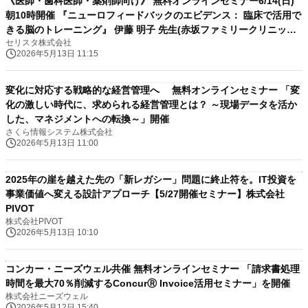
《医師・歯科医師・薬剤師向け》 無料オンラインセミナー6/14(日)
朝10時開催 『ニューロフィードバックのエビデンス： 臨床で活用で
きる脳のトレーニング』 伊藤 明子 先生(赤坂ファミリークリニック/
セリスタ株式会社
院長)
2026年5月13日 11:15
変化に対応する戦略的な経営管理へ 無料オンラインセミナー 「変
化の激しい時代に、求められる経営管理とは？ ～現場データを活か
した、マネジメントへの転換～」開催
さくら情報システム株式会社
2026年5月13日 11:00
2025年の崖を越えた先の「新レガシー」問題に終止符を。IT投資を
事業価値へ変える設計アプローチ【5/27開催セミナー】株式会社
PIVOT
株式会社PIVOT
2026年5月13日 10:10
コンカー・ニーズウェル共催 無料オンラインセミナー 「請求書処理
時間を最大70％削減するConcurⓇ Invoice活用セミナー」を開催
株式会社ニーズウェル
2026年5月12日 15:40