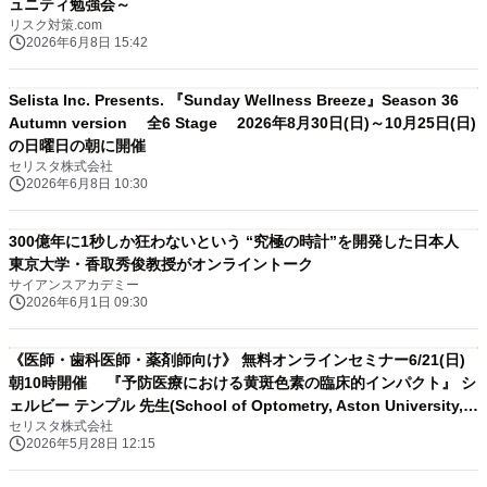
ュニティ勉強会～
リスク対策.com
2026年6月8日 15:42
Selista Inc. Presents. 『Sunday Wellness Breeze』Season 36
Autumn version 全6 Stage 2026年8月30日(日)～10月25日(日)
の日曜日の朝に開催
セリスタ株式会社
2026年6月8日 10:30
300億年に1秒しか狂わないという “究極の時計”を開発した日本人
東京大学・香取秀俊教授がオンライントーク
サイアンスアカデミー
2026年6月1日 09:30
《医師・歯科医師・薬剤師向け》 無料オンラインセミナー6/21(日)
朝10時開催 『予防医療における黄斑色素の臨床的インパクト』 シ
ェルビー テンプル 先生(School of Optometry, Aston University,
セリスタ株式会社
Honorary Professor)
2026年5月28日 12:15