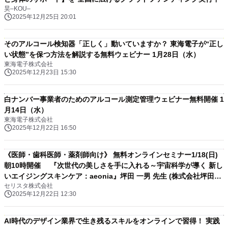
昊–KOU–
2025年12月25日 20:01
そのアルコール検知器「正しく」動いていますか？ 東海電子が“正し
い状態”を保つ方法を解説する無料ウェビナー 1月28日（水）
東海電子株式会社
2025年12月23日 15:30
白ナンバー事業者のためのアルコール測定管理ウェビナー無料開催 1
月14日（水）
東海電子株式会社
2025年12月22日 16:50
《医師・歯科医師・薬剤師向け》 無料オンラインセミナー1/18(日)
朝10時開催 『次世代の美しさを手に入れる～宇宙科学が導く 新し
いエイジングスキンケア：aeonia』坪田 一男 先生 (株式会社坪田ラ
セリスタ株式会社
ボ / 代表取締役社長CEO)、 Dr. Kyle Landry (Co-founder and
2025年12月22日 12:30
President of Delavie Sciences, Ph.D)
AI時代のデザイン業界で生き残るスキルをオンラインで習得！ 実践