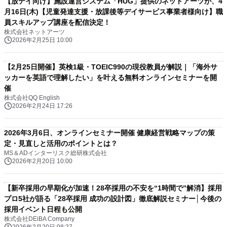
【放デイ向け】施設運営システム「HUG」提供のネットアーツが、4
月16日(木)【児童発達支援・放課後等デイサービス事業者様向け】職
員スキルアップ講座を配信決定！
株式会社ネットアーツ
2026年2月25日 10:00
【2月25日開催】英検1級・TOEIC990の現役教員が解説｜「海外サ
ッカーを英語で理解したい」を叶える無料オンラインセミナーを開
催
株式会社QQ English
2026年2月24日 17:26
2026年3月6日、オンラインセミナー開催 健康経営戦略マップの策
定・見直しと活用のポイントとは？
MS＆ADインターリスク総研株式会社
2026年2月20日 10:00
【新卒採用の早期化が加速！28卒採用の不安を“1時間で”解消】採用
プロ5社が語る「28卒採用 成功の設計図」徹底解説セミナー│今後の
採用イベント日程も公開
株式会社DEiBA Company