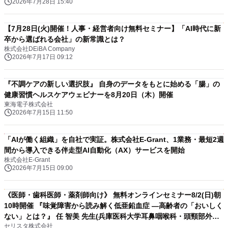
2026年7月28日 15:40
【7月28日(火)開催！人事・経営者向け無料セミナー】「AI時代に新
卒から選ばれる会社」の新常識とは？
株式会社DEiBA Company
2026年7月17日 09:12
『不調ケアの新しい選択肢』 自身のデータをもとに始める「腸」の
健康習慣ヘルスケアウェビナーを8月20日（木）開催
東海電子株式会社
2026年7月15日 11:50
「AIが働く組織」を自社で実証。株式会社E-Grant、1業務・最短2週
間から導入できる伴走型AI自動化（AX）サービスを開始
株式会社E-Grant
2026年7月15日 09:00
《医師・歯科医師・薬剤師向け》 無料オンラインセミナー8/2(日)朝
10時開催 『味覚障害から読み解く低亜鉛血症 ―高齢者の「おいしく
ない」とは？』 任 智美 先生(兵庫医科大学耳鼻咽喉科・頭頸部外科 /
セリスタ株式会社
准教授)