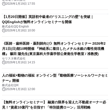
2026年1月19日 17:55
【1月20日開催】英語初中級者の“リスニングの壁”を突破｜
QQEnglishが無料オンラインセミナーを開催
株式会社QQ English
2026年1月18日 10:00
《医師・歯科医師・薬剤師向け》無料オンラインセミナー 2026年2
月1日(日)朝10時開催 『神経系に着目したメチル水銀の毒性発現機
構』 篠田 陽先生(東京薬科大学薬学部公衆衛生学教室 / 准教授)
セリスタ株式会社
2026年1月16日 14:15
人の福祉×動物の福祉 オンライン型『動物医療ソーシャルワークセミ
ナー』開催
株式会社QIX
2026年1月16日 12:00
【無料オンラインセミナー】 融資の限界を迎えた不動産オーナー必
見！“資産10億円”を目指す! 「特別提携ローン」活用戦略