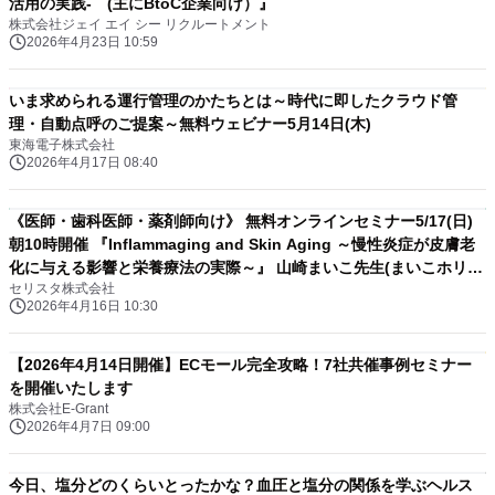
活用の実践- (主にBtoC企業向け）』
株式会社ジェイ エイ シー リクルートメント
2026年4月23日 10:59
いま求められる運行管理のかたちとは～時代に即したクラウド管
理・自動点呼のご提案～無料ウェビナー5月14日(木)
東海電子株式会社
2026年4月17日 08:40
《医師・歯科医師・薬剤師向け》 無料オンラインセミナー5/17(日)
朝10時開催 『Inflammaging and Skin Aging ～慢性炎症が皮膚老
化に与える影響と栄養療法の実際～』 山崎まいこ先生(まいこホリス
セリスタ株式会社
ティックスキンクリニック／院長)
2026年4月16日 10:30
【2026年4月14日開催】ECモール完全攻略！7社共催事例セミナー
を開催いたします
株式会社E-Grant
2026年4月7日 09:00
今日、塩分どのくらいとったかな？血圧と塩分の関係を学ぶヘルス