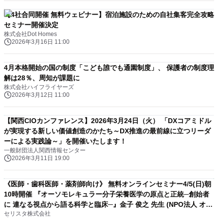
【4社合同開催 無料ウェビナー】宿泊施設のための自社集客完全攻略
セミナー開催決定
株式会社Dot Homes
2026年3月16日 11:00
4月本格開始の国の制度「こども誰でも通園制度」、 保護者の制度理
解は28％、周知が課題に
株式会社ハイフライヤーズ
2026年3月12日 11:00
【関西CIOカンファレンス】2026年3月24日（火） 「DXコアミドル
が実現する新しい価値創造のかたち～DX推進の最前線に立つリーダ
ーによる実践論～」を開催いたします！
一般財団法人関西情報センター
2026年3月11日 19:00
《医師・歯科医師・薬剤師向け》 無料オンラインセミナー4/5(日)朝
10時開催 『オーソモレキュラー分子栄養医学の原点と正統─創始者
に 連なる視点から語る科学と臨床─』金子 俊之 先生 (NPO法人 オー
セリスタ株式会社
ソモレキュラー分子栄養医学協会 代表理事)