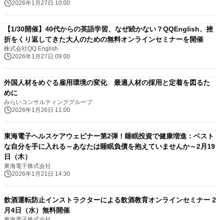
2026年1月27日 10:00
【1/30開催】40代からの英語学習、なぜ続かない？QQEnglish、挫
折をくり返してきた大人のための無料オンラインセミナーを開催
株式会社QQ English
2026年1月27日 09:00
外国人材をめぐる雇用環境の変化 最適人材の採用と定着を図るた
めに
みらいコンサルティンググループ
2026年1月26日 11:00
東海電子ヘルスケアウェビナー第2弾！睡眠投資で健康増進：ベスト
な自分を手に入れる～あなたは睡眠負債を抱えていませんか～2月19
日（木）
東海電子株式会社
2026年1月21日 14:30
飲酒運転防止インストラクターによる飲酒教育オンラインセミナー 2
月4日（水）無料開催
東海電子株式会社