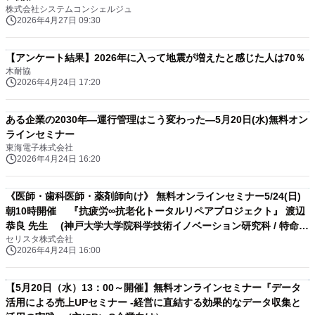
株式会社システムコンシェルジュ
2026年4月27日 09:30
【アンケート結果】2026年に入って地震が増えたと感じた人は70％
木耐協
2026年4月24日 17:20
ある企業の2030年―運行管理はこう変わった―5月20日(水)無料オン
ラインセミナー
東海電子株式会社
2026年4月24日 16:20
《医師・歯科医師・薬剤師向け》 無料オンラインセミナー5/24(日)
朝10時開催 『抗疲労∞抗老化トータルリペアプロジェクト』 渡辺
恭良 先生 (神戸大学大学院科学技術イノベーション研究科 / 特命教
セリスタ株式会社
授)
2026年4月24日 16:00
【5月20日（水）13：00～開催】無料オンラインセミナー『データ
活用による売上UPセミナー -経営に直結する効果的なデータ収集と