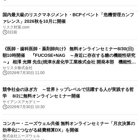
国内最大級のリスクマネジメント・BCPイベント「危機管理カンフ
ァレンス」2026秋を10月に開催
リスク対策.com
3日前
《医師・歯科医師・薬剤師向け》 無料オンラインセミナー8/30(日)
朝10時開催 『FUCOSE+NAG ～身近に存在する糖の機能性研究
～』 相澤 光輝 先生(焼津水産化学工業株式会社 開発本部 機能性素
セリスタ株式会社
材開発部 / 部長)
2026年7月30日 11:00
競争社会の泳ぎ方 ～世界トップレベルで活躍する人が実践する哲
学 8/2に無料オンラインセミナー開催
サイアンスアカデミー
2026年7月30日 10:30
コンカー・ニーズウェル共催 無料オンラインセミナー「月次決算の
効率化につながる経費精算DX」を開催
株式会社ニーズウェル