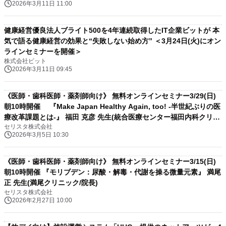
2026年3月11日 11:00
健康経営優良法人ブライト500を4年連続取得したIT企業ビットが 本
気で語る健康経営の効果と“失敗しない始め方” ＜3月24日(火)にオン
ラインセミナーを開催＞
株式会社ビット
2026年3月11日 09:45
《医師・歯科医師・薬剤師向け》 無料オンラインセミナー3/29(日)
朝10時開催 『Make Japan Healthy Again, too! -半世紀ぶりの医
療改革課題とは-』 福田 克彦 先生(統合医療センター福田内科クリニ
セリスタ株式会社
ック / 副院長)
2026年3月5日 10:30
《医師・歯科医師・薬剤師向け》 無料オンラインセミナー3/15(日)
朝10時開催 『モリブデン：尿酸・解毒・代謝を操る微量元素』 満尾
正 先生(満尾クリニック/院長)
セリスタ株式会社
2026年2月27日 10:00