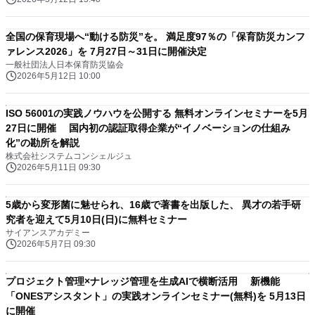
全国の保育現場へ“動ける防災”を。 満足度97％の「保育防災カンフ
ァレンス2026」を 7月27日～31日に開催決定
一般社団法人日本保育防災協会
2026年5月12日 10:00
ISO 56001の実践ノウハウを公開する 無料オンラインセミナーを5月
27日に開催 国内初の認証取得企業が“イノベーションの仕組み
化”の勘所を解説
株式会社システムコンシェルジュ
2026年5月11日 09:30
5歳から変形菌に魅せられ、16歳で著書を出版した、 異才の若手研
究者を迎えて5月10日(日)に無料セミナー
サイアンスアカデミー
2026年5月7日 09:30
プロジェクト管理×ナレッジ管理を生成AIで横断活用 新機能
「ONESアシスタント」の実践オンラインセミナー(無料)を 5月13日
に開催