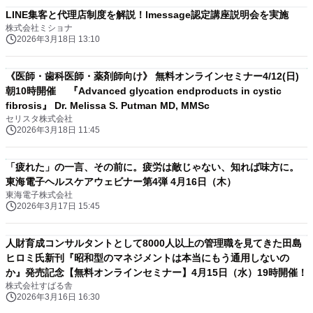
LINE集客と代理店制度を解説！lmessage認定講座説明会を実施
株式会社ミショナ
2026年3月18日 13:10
《医師・歯科医師・薬剤師向け》 無料オンラインセミナー4/12(日)
朝10時開催 『Advanced glycation endproducts in cystic
fibrosis』 Dr. Melissa S. Putman MD, MMSc
セリスタ株式会社
2026年3月18日 11:45
「疲れた」の一言、その前に。疲労は敵じゃない、知れば味方に。
東海電子ヘルスケアウェビナー第4弾 4月16日（木）
東海電子株式会社
2026年3月17日 15:45
人財育成コンサルタントとして8000人以上の管理職を見てきた田島
ヒロミ氏新刊『昭和型のマネジメントは本当にもう通用しないの
か』発売記念【無料オンラインセミナー】4月15日（水）19時開催！
株式会社すばる舎
2026年3月16日 16:30