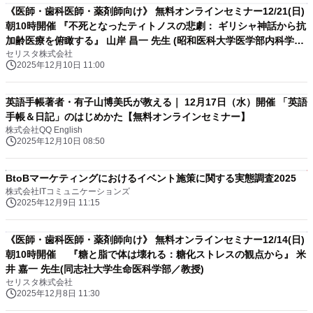
《医師・歯科医師・薬剤師向け》 無料オンラインセミナー12/21(日)
朝10時開催 『不死となったティトノスの悲劇： ギリシャ神話から抗
加齢医療を俯瞰する』 山岸 昌一 先生 (昭和医科大学医学部内科学講
セリスタ株式会社
座糖尿病 ・代謝・内分泌内科学部門 / 主任教授)
2025年12月10日 11:00
英語手帳著者・有子山博美氏が教える｜ 12月17日（水）開催 「英語
手帳＆日記」のはじめかた【無料オンラインセミナー】
株式会社QQ English
2025年12月10日 08:50
BtoBマーケティングにおけるイベント施策に関する実態調査2025
株式会社ITコミュニケーションズ
2025年12月9日 11:15
《医師・歯科医師・薬剤師向け》 無料オンラインセミナー12/14(日)
朝10時開催 『糖と脂で体は壊れる：糖化ストレスの観点から』 米
井 嘉一 先生(同志社大学生命医科学部／教授)
セリスタ株式会社
2025年12月8日 11:30