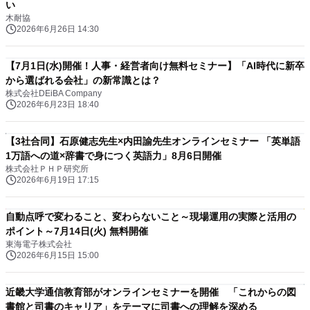
い
木耐協
2026年6月26日 14:30
【7月1日(水)開催！人事・経営者向け無料セミナー】「AI時代に新卒
から選ばれる会社」の新常識とは？
株式会社DEiBA Company
2026年6月23日 18:40
【3社合同】石原健志先生×内田諭先生オンラインセミナー 「英単語
1万語への道×辞書で身につく英語力」8月6日開催
株式会社ＰＨＰ研究所
2026年6月19日 17:15
自動点呼で変わること、変わらないこと～現場運用の実際と活用の
ポイント～7月14日(火) 無料開催
東海電子株式会社
2026年6月15日 15:00
近畿大学通信教育部がオンラインセミナーを開催 「これからの図
書館と司書のキャリア」をテーマに司書への理解を深める