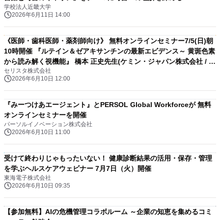
学校法人近畿大学
2026年6月11日 14:00
《医師・歯科医師・薬剤師向け》 無料オンラインセミナー7/5(日)朝
10時開催 『ルテイン＆ゼアキサンチンの最新エビデンス～ 黄斑色素
から読み解く視機能』 橋本 正史先生(ケミン・ジャパン株式会社 / 代
セリスタ株式会社
表取締役)
2026年6月10日 12:00
『みーつけあエージェント』とPERSOL Global Workforceが 無料
オンラインセミナーを開催
パーソルイノベーション株式会社
2026年6月10日 11:00
受けて終わりじゃもったいない！ 健康診断結果の活用・保存・管理
を学ぶヘルスケアウェビナー 7月7日（火）開催
東海電子株式会社
2026年6月10日 09:35
【参加無料】AIの危機管理コラボルーム ～企業の知恵を集めるコミ