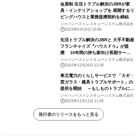
会員制 生活トラブル解決のJBRが家
具・インテリアショップを 展開するリ
ビングハウスと業務提携契約を締結
ジャパンベストレスキューシステム株式会社
2023年5月10日 15:00
生活トラブル解決のJBRと 大手不動産
フランチャイズ『ハウスドゥ』が提
携 10年間の持ち家向け長期サービ
スを12/26より開始
ジャパンベストレスキューシステム株式会社
2022年12月26日 12:30
東北電力のくらしサービスで 「カギ・
窓ガラス・建具トラブルサポート」の
提供を開始 ～もしものトラブルにお
電話一本で駆け付け対応～
ジャパンベストレスキューシステム株式会社
2022年11月11日 11:00
発行者のリリースをもっと見る