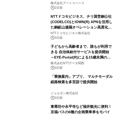
FRIENDSの仲間たちが インテリアア
株式会社アートスペース
ートとして新たな魅力を発信。
2日前
NTTドコモビジネス、チリ国営銅公社
(CODELCO)とIOWN(R) APNを活用し
た銅鉱山遠隔オペレーション高度化に
向けた調査・実証を開始
NTTドコモビジネス株式会社
3日前
子どもから高齢者まで、誰もが利用で
きる 自治体給付サービスを提供開始
～EYE-Portal(R)による15歳未満の本
人認証と デジタルデバイド対策で実現
株式会社NTTデータ関西
～
3日前
「乗換案内」アプリ、 マルチモーダル
経路検索を多言語で提供開始
ジョルダン株式会社
3日前
東尋坊や永平寺など福井観光に便利！
京福バスの6種の企画乗車券をモバイ