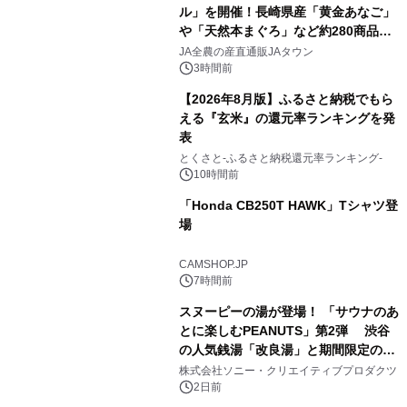
ル」を開催！長崎県産「黄金あなご」
や「天然本まぐろ」など約280商品を
2
販売！～毎月１０日の定例企画～
JA全農の産直通販JAタウン
3時間前
【2026年8月版】ふるさと納税でもら
える『玄米』の還元率ランキングを発
表
3
とくさと-ふるさと納税還元率ランキング-
10時間前
「Honda CB250T HAWK」Tシャツ登
場
4
CAMSHOP.JP
7時間前
スヌーピーの湯が登場！ 「サウナのあ
とに楽しむPEANUTS」第2弾 渋谷
の人気銭湯「改良湯」と期間限定のコ
5
ラボレーション サウナイキタイコラ
株式会社ソニー・クリエイティブプロダクツ
ボグッズも発売決定！
2日前