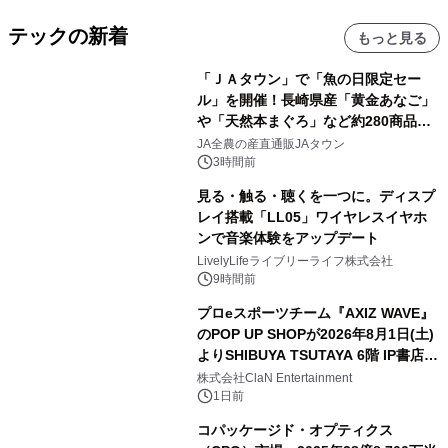
テックの新着
もっと見る
「ＪＡタウン」で「魚の日限定セー
ル」を開催！長崎県産「黄金あなご」
や「天然本まぐろ」など約280商品を
販売！～毎月１０日の定例企画～
JA全農の産直通販JAタウン
3時間前
見る・触る・聴くを一つに。ディスプ
レイ搭載「LL05」ワイヤレスイヤホ
ンで音楽体験をアップデート
LivelyLifeライブリーライフ株式会社
9時間前
プロeスポーツチーム『AXIZ WAVE』
のPOP UP SHOPが2026年8月1日(土)
よりSHIBUYA TSUTAYA 6階 IP書店で
開催決定！！
株式会社ClaN Entertainment
1日前
コパッケージド・オプティクス