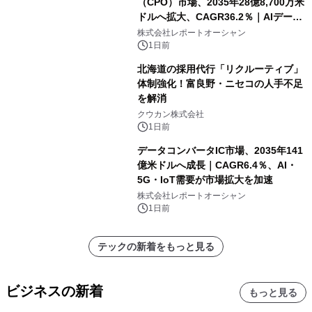
（CPO）市場、2035年28億8,700万米
ドルへ拡大、CAGR36.2％｜AIデータ
センター・高速光通信需要が成長を加
株式会社レポートオーシャン
速
1日前
北海道の採用代行「リクルーティブ」
体制強化！富良野・ニセコの人手不足
を解消
クウカン株式会社
1日前
データコンバータIC市場、2035年141
億米ドルへ成長｜CAGR6.4％、AI・
5G・IoT需要が市場拡大を加速
株式会社レポートオーシャン
1日前
テックの新着をもっと見る
ビジネスの新着
もっと見る