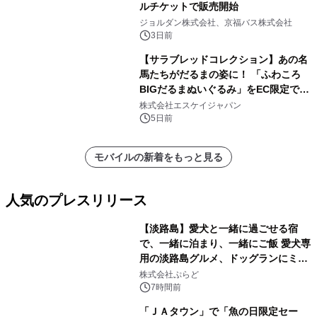
ルチケットで販売開始
ジョルダン株式会社、京福バス株式会社
3日前
【サラブレッドコレクション】あの名
馬たちがだるまの姿に！ 「ふわころ
BIGだるまぬいぐるみ」をEC限定で受
注販売開始
株式会社エスケイジャパン
5日前
モバイルの新着をもっと見る
人気のプレスリリース
【淡路島】愛犬と一緒に過ごせる宿
で、一緒に泊まり、一緒にご飯 愛犬専
用の淡路島グルメ、ドッグランにミニ
1
プール グランピングとトレーラーハウ
株式会社ぷらど
スの2施設で
7時間前
「ＪＡタウン」で「魚の日限定セー