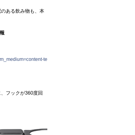
。
配のある飲み物も、本
報
utm_medium=content-te
、フックが360度回