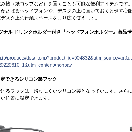
飲み物（紙コップなど）を置くことも可能な便利アイテムです
とかさばるヘッドフォンや、デスクの上に置いておくと倒す心
ばデスク上の作業スペースをより広く使えます。
リジナル ドリンクホルダー付き『ヘッドフォンホルダー』商品情
u.jp/products/detail.php?product_id=904832&utm_source=pr&
20220610_1&utm_content=nonpay
設定できるシリコン製フック
けるフックは、滑りにくいシリコン製となっています。さらに
すい位置に設定できます。