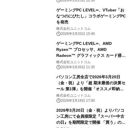
2026年3月25日 12:30
ゲーミングPC LEVEL∞、VTuber「お
なつのにびたし」コラボゲーミングPC
を発売
株式会社ユニットコム
2026年3月20日 15:40
ゲーミングPC LEVEL∞、AMD
Ryzen™ プロセッサ、AMD
Radeon™ グラフィックス カード搭載
『紅の砂漠』推奨PC発売
株式会社ユニットコム
2026年3月20日 11:35
パソコン工房全店で2026年3月20日
（金・祝）より「超 期末最後の決算セ
ール 第1弾」を開催「オススメ即納パ
ソコン」や「PCパーツ・周辺機器等の
株式会社ユニットコム
日替わりセール商品」など、お買い得
2026年3月19日 17:00
商品を全力でご提供
2026年3月20日（金・祝）よりパソコ
ン工房にて会員様限定『スーパー中古
の日』を期間限定で開催 「買う」のも