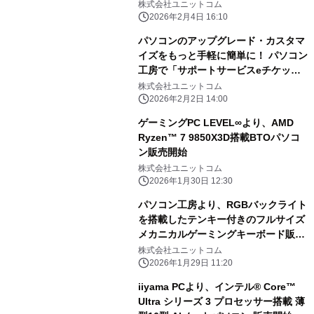
株式会社ユニットコム
2026年2月4日 16:10
パソコンのアップグレード・カスタマ
イズをもっと手軽に簡単に！ パソコン
工房で「サポートサービスeチケッ
ト」を販売開始！
株式会社ユニットコム
2026年2月2日 14:00
ゲーミングPC LEVEL∞より、AMD
Ryzen™ 7 9850X3D搭載BTOパソコ
ン販売開始
株式会社ユニットコム
2026年1月30日 12:30
パソコン工房より、RGBバックライト
を搭載したテンキー付きのフルサイズ
メカニカルゲーミングキーボード販売
開始
株式会社ユニットコム
2026年1月29日 11:20
iiyama PCより、インテル® Core™
Ultra シリーズ 3 プロセッサー搭載 薄