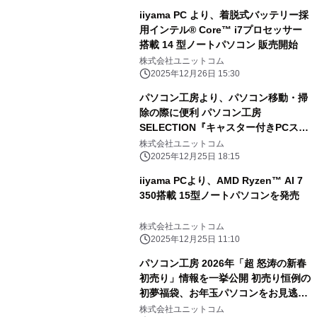
iiyama PC より、着脱式バッテリー採
用インテル® Core™ i7プロセッサー
搭載 14 型ノートパソコン 販売開始
株式会社ユニットコム
2025年12月26日 15:30
パソコン工房より、パソコン移動・掃
除の際に便利 パソコン工房
SELECTION『キャスター付きPCスタ
ンド』販売開始
株式会社ユニットコム
2025年12月25日 18:15
iiyama PCより、AMD Ryzen™ AI 7
350搭載 15型ノートパソコンを発売
株式会社ユニットコム
2025年12月25日 11:10
パソコン工房 2026年「超 怒涛の新春
初売り」情報を一挙公開 初売り恒例の
初夢福袋、お年玉パソコンをお見逃し
なく！ 「えなこ」2026カレンダープ
株式会社ユニットコム