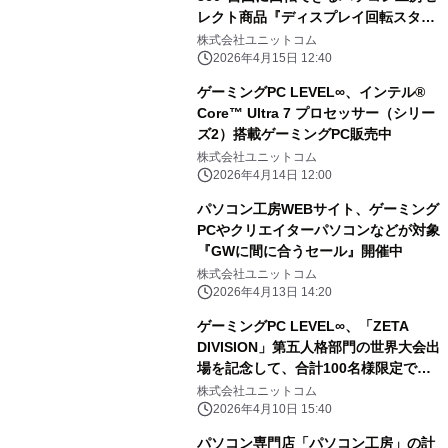
レクト商品『ディスプレイ回転スタン
ド』販売開始
株式会社ユニットコム
2026年4月15日 12:40
ゲーミングPC LEVEL∞、インテル®
Core™ Ultra 7 プロセッサー（シリー
ズ2）搭載ゲーミングPC販売中
株式会社ユニットコム
2026年4月14日 12:00
パソコン工房WEBサイト、ゲーミング
PCやクリエイターパソコンなどが対象
『GWに間に合うセール』開催中
株式会社ユニットコム
2026年4月13日 14:20
ゲーミングPC LEVEL∞、「ZETA
DIVISION」第五人格部門の世界大会出
場を記念して、合計100名様限定で
「特典付きモデル」の抽選販売応募受
株式会社ユニットコム
付開始
2026年4月10日 15:40
パソコン専門店「パソコン工房」の計