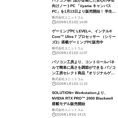
パソコン専門店が企画した安心の学生
向けノートPC 「iiyama キャンパス
PC」を1月13日より販売開始！ 学生期
間を通して安心して使える4年間保証
株式会社ユニットコム
や最低買取保証が付属！ 更に物損保証
2026年1月13日 14:00
付きモデルも選択可能
ゲーミングPC LEVEL∞、インテル®
Core™ Ultra 7 プロセッサー （シリー
ズ2）搭載ゲーミングPC販売中
株式会社ユニットコム
2026年1月13日 12:07
パソコン工房より、コントロールパネ
ルで簡単に高さを調節ができる パソコ
ン工房セレクト商品『オリジナルゲー
ミングデスク』販売開始
株式会社ユニットコム
2026年1月13日 11:10
SOLUTION∞ Workstationより、
NVIDIA RTX PRO™ 2000 Blackwell
搭載モデル販売開始
株式会社ユニットコム
2026年1月9日 14:15