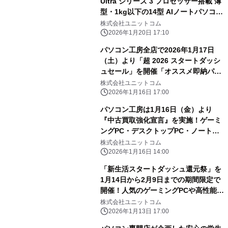
Ultra シリーズ 3 プロセッサー搭載 薄
型・1kg以下の14型 AIノートパソコン
予約販売開始
株式会社ユニットコム
2026年1月20日 17:10
パソコン工房全店で2026年1月17日
（土）より「超 2026 スタートダッシ
ュセール」を開催「オススメ即納パソ
コン」や「PCパーツ・周辺機器等の日
株式会社ユニットコム
替わりセール商品」など、お買い得商
2026年1月16日 17:00
品を全力でご提供
パソコン工房は1月16日（金）より
『中古買取強化宣言』を実施！ゲーミ
ングPC・デスクトップPC・ノート
PC・PCパーツ 買取査定額を大きく改
株式会社ユニットコム
定！
2026年1月16日 14:00
「新生活スタートダッシュ還元祭」を
1月14日から2月9日までの期間限定で
開催！人気のゲーミングPCや高性能ノ
ートPCなど対象iiyama PCのご購入で
株式会社ユニットコム
最大3万円分相当を還元
2026年1月13日 17:00