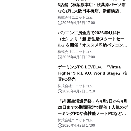
6店舗（秋葉原本店・秋葉原パーツ館
ならびに大阪日本橋店、新前橋店、つ
くば店、浜松店）にて日頃のご愛顧に
株式会社ユニットコム
感謝を込めた「周年記念セール」を4
2026年4月6日 17:00
月11日(土)より期間限定で同時開催！
パソコン工房全店で2026年4月4日
「オススメ即納パソコン」を豊富に取
（土）より「超 新生活スタートセー
り揃え！PCパーツ・周辺機器等のセー
ル」を開催「オススメ即納パソコン」
ル商品を記念プライスにてご提供しま
や「PCパーツ・周辺機器等の日替わり
株式会社ユニットコム
す
セール商品」など、お買い得商品を全
2026年4月3日 17:00
力でご提供
ゲーミングPC LEVEL∞、『Virtua
Fighter 5 R.E.V.O. World Stage』 推
奨PC発売
株式会社ユニットコム
2026年4月2日 17:10
「超 新生活還元祭」を4月3日から4月
29日までの期間限定で開催！人気のゲ
ーミングPCや高性能ノートPCなど対
象iiyama PCのご購入で最大3万円分相
株式会社ユニットコム
当を還元
2026年4月2日 17:00