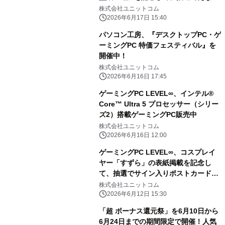
のサイン入りコラボPCやサイドパネル
株式会社ユニットコム
をプレゼント
2026年6月17日 15:40
パソコン工房、『デスクトップPC・ゲ
ーミングPC 特価フェスティバル』を
開催中！
株式会社ユニットコム
2026年6月16日 17:45
ゲーミングPC LEVEL∞、インテル®
Core™ Ultra 5 プロセッサー（シリー
ズ2）搭載ゲーミングPC販売中
株式会社ユニットコム
2026年6月16日 12:00
ゲーミングPC LEVEL∞、コスプレイ
ヤー「すずら」の表紙掲載を記念し
て、抽選でサイン入りポストカードや
デバイス3点セットが当たるキャンペ
株式会社ユニットコム
ーンを実施
2026年6月12日 15:30
「超 ボーナス還元祭」を6月10日から
6月24日までの期間限定で開催！人気