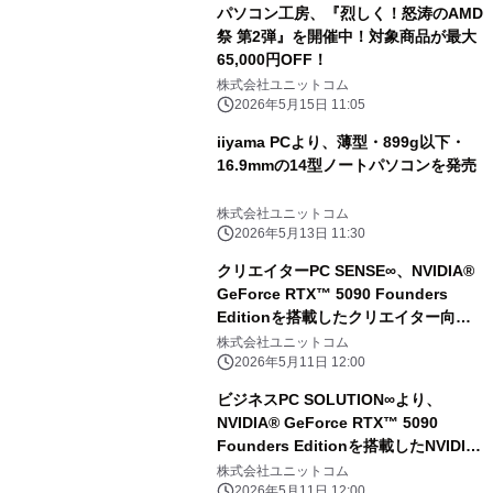
パソコン工房、『烈しく！怒涛のAMD
祭 第2弾』を開催中！対象商品が最大
65,000円OFF！
株式会社ユニットコム
2026年5月15日 11:05
iiyama PCより、薄型・899g以下・
16.9mmの14型ノートパソコンを発売
株式会社ユニットコム
2026年5月13日 11:30
クリエイターPC SENSE∞、NVIDIA®
GeForce RTX™ 5090 Founders
Editionを搭載したクリエイター向け
パソコンを販売開始
株式会社ユニットコム
2026年5月11日 12:00
ビジネスPC SOLUTION∞より、
NVIDIA® GeForce RTX™ 5090
Founders Editionを搭載したNVIDIA
Studio 認定PC、ワークステーション
株式会社ユニットコム
を販売開始
2026年5月11日 12:00