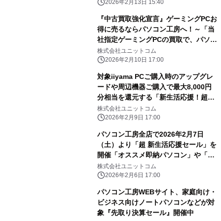
ラボPCやサイドパネルをプレゼント
2026年2月13日 15:40
『中古買取強化宣言』ゲーミングPCお
得に売るならパソコン工房へ！～「当
社指定ゲーミングPCの買取で、パソコ
ン工房会員様限定に、最大3万円分相
株式会社ユニットコム
当の商品券プレゼント」を2月11日
2026年2月10日 17:00
（水・祝）より開始！
対象iiyama PCご購入時のアップグレ
ードや周辺機器ご購入で最大8,000円
分相当を還元する「新生活応援！超お
得アップグレード 還元フェア」を2月
株式会社ユニットコム
10日から3月4日までの期間限定で開催
2026年2月9日 17:00
パソコン工房全店で2026年2月7日
（土）より「超 新生活応援セール」を
開催「オススメ即納パソコン」や「PC
パーツ・周辺機器等の日替わりセール
株式会社ユニットコム
商品」など、お買い得商品を全力でご
2026年2月6日 17:00
提供
パソコン工房WEBサイト、家庭向け・
ビジネス向けノートパソコンなどが対
象『先取り決算セール』開催中