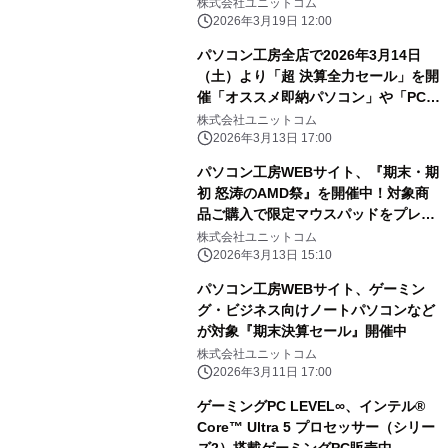
「売る」のも超お得！
株式会社ユニットコム
2026年3月19日 12:00
パソコン工房全店で2026年3月14日
（土）より「超 決算全力セール」を開
催「オススメ即納パソコン」や「PCパ
ーツ・周辺機器等の日替わりセール商
株式会社ユニットコム
品」など、お買い得商品を全力でご提
2026年3月13日 17:00
供
パソコン工房WEBサイト、『期末・期
初 怒涛のAMD祭』を開催中！対象商
品ご購入で限定マウスパッドをプレゼ
ント
株式会社ユニットコム
2026年3月13日 15:10
パソコン工房WEBサイト、ゲーミン
グ・ビジネス向けノートパソコンなど
が対象『期末決算セール』開催中
株式会社ユニットコム
2026年3月11日 17:00
ゲーミングPC LEVEL∞、インテル®
Core™ Ultra 5 プロセッサー（シリー