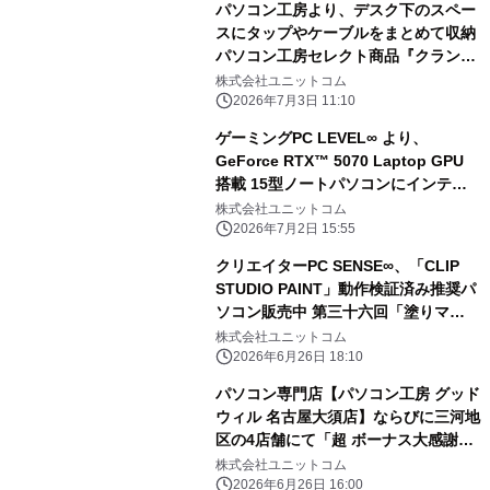
パソコン工房より、デスク下のスペー
スにタップやケーブルをまとめて収納
パソコン工房セレクト商品『クランプ
式ケーブルオーガナイザー』発売
株式会社ユニットコム
2026年7月3日 11:10
ゲーミングPC LEVEL∞ より、
GeForce RTX™ 5070 Laptop GPU
搭載 15型ノートパソコンにインテル®
Core™ Ultra 7 プロセッサー 270HX
株式会社ユニットコム
Plus搭載モデルが登場
2026年7月2日 15:55
クリエイターPC SENSE∞、「CLIP
STUDIO PAINT」動作検証済み推奨パ
ソコン販売中 第三十六回「塗りマ
ス！」協賛 クーポン値引きキャンペー
株式会社ユニットコム
ン実施
2026年6月26日 18:10
パソコン専門店【パソコン工房 グッド
ウィル 名古屋大須店】ならびに三河地
区の4店舗にて「超 ボーナス大感謝セ
ール」を6月27日（土）より期間限定
株式会社ユニットコム
で開催！「オススメ即納パソコン」を
2026年6月26日 16:00