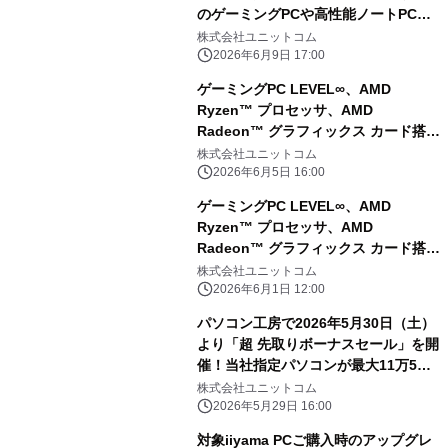
のゲーミングPCや高性能ノートPCな
ど対象iiyama PCのご購入で最大3万円
株式会社ユニットコム
分相当を還元
2026年6月9日 17:00
ゲーミングPC LEVEL∞、AMD
Ryzen™ プロセッサ、AMD
Radeon™ グラフィックス カード搭載
『DEATH STRANDING 2: ON THE
株式会社ユニットコム
BEACH』推奨PC発売
2026年6月5日 16:00
ゲーミングPC LEVEL∞、AMD
Ryzen™ プロセッサ、AMD
Radeon™ グラフィックス カード搭載
『モンスターハンターストーリーズ
株式会社ユニットコム
3 ～運命の双竜～』動作確認済PC発
2026年6月1日 12:00
売
パソコン工房で2026年5月30日（土）
より「超 先取りボーナスセール」を開
催！当社指定パソコンが最大11万5千
円引き、さらにセール期間限定の「PC
株式会社ユニットコム
パーツ・周辺機器等の日替わりセール
2026年5月29日 16:00
商品」など、お買い得商品を全力でご
対象iiyama PCご購入時のアップグレ