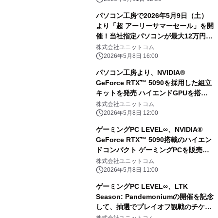
パソコン工房で2026年5月9日（土）
より「超 アーリーサマーセール」を開
催！当社指定パソコンが最大12万円引
き、さらにセール期限限定の「PCパー
株式会社ユニットコム
ツ・周辺機器等の日替わりセール商
2026年5月8日 16:00
品」など、お買い得商品を全力でご提
パソコン工房より、NVIDIA®
供！
GeForce RTX™ 5090を採用した組立
キットを発売 ハイエンドGPUを搭載
ながら、容積33Lのコンパクトサイズ
株式会社ユニットコム
を実現！さらに、組立代行工賃が最大
2026年5月8日 12:00
半額になる組立代行サービス半額クー
ゲーミングPC LEVEL∞、NVIDIA®
ポン付き 組立キットをご用意
GeForce RTX™ 5090搭載のハイエン
ドコンパクト ゲーミングPCを販売開
始！ミドルタワーゲーミングPCもライ
株式会社ユニットコム
ンナップ！
2026年5月8日 11:00
ゲーミングPC LEVEL∞、LTK
Season: Pandemoniumの開催を記念
して、抽選でプレイオフ観戦のチケッ
ト、または「League The k4sen」