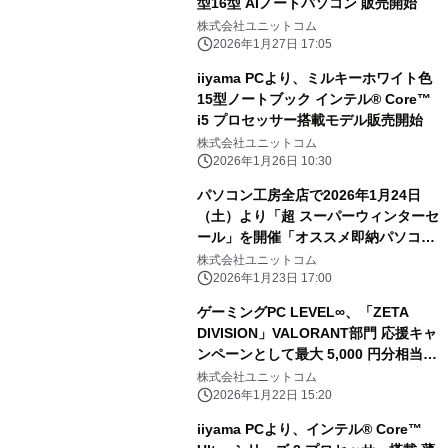
型16型 AIノートパソコン 販売開始
株式会社ユニットコム
2026年1月27日 17:05
iiyama PCより、ミルキーホワイト色
15型ノートブック インテル® Core™
i5 プロセッサー搭載モデル販売開始
株式会社ユニットコム
2026年1月26日 10:30
パソコン工房全店で2026年1月24日
（土）より「超 スーパーウィンターセ
ール」を開催「オススメ即納パソコ
ン」や「PCパーツ・周辺機器等の日替
株式会社ユニットコム
わりセール商品」など、お買い得商品
2026年1月23日 17:00
を全力でご提供
ゲーミングPC LEVEL∞、「ZETA
DIVISION」VALORANT部門 応援キャ
ンペーンとして最大 5,000 円分相当の
還元付与 さらに、抽選でZETA
株式会社ユニットコム
DIVISIONのユニフォームをプレゼント
2026年1月22日 15:20
iiyama PCより、インテル® Core™