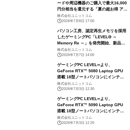
ードや周辺機器のご購入で最大16,000
円分相当を還元する「夏の超お得 アッ
プグレード還元祭」を7月9日から7月
株式会社ユニットコム
23日までの期間限定で開催
2026年7月8日 17:00
パソコン工房、認定再生メモリを採用
したゲーミングPC「LEVELΘ ～
Memory Re ～」を発売開始、新品同
等の品質保証とカスタマイズ性を両立
株式会社ユニットコム
し、パソコン工房ならではのお求めや
2026年7月7日 14:00
すい価格を実現、GeForce RTX™
ゲーミングPC LEVEL∞より、
3050搭載で10万円以下のモデルもラ
GeForce RTX™ 5080 Laptop GPU
インナップ
搭載 18型ノートパソコンにインテル®
Core™ Ultra 7 プロセッサー 270HX
株式会社ユニットコム
Plus搭載モデルが登場
2026年7月3日 12:30
ゲーミングPC LEVEL∞より、
GeForce RTX™ 5090 Laptop GPU
搭載 18型ノートパソコンにインテル®
Core™ Ultra 9 プロセッサー290HX
株式会社ユニットコム
Plus搭載モデルが登場
2026年7月3日 12:20