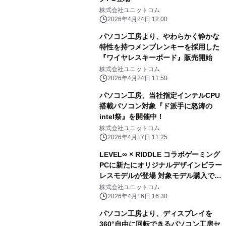
株式会社ユニットコム
2026年4月24日 12:00
パソコン工房より、やわらかく静かな
特性を持つメンブレンキーを採用した
『ワイヤレスキーボード』販売開始
株式会社ユニットコム
2026年4月24日 11:50
パソコン工房、当社指定インテルCPU
搭載パソコン対象『ド派手に怒涛の
intel祭』を開催中！
株式会社ユニットコム
2026年4月17日 11:25
LEVEL∞ × RIDDLE コラボゲーミング
PCに新たにオリジナルデザインピラー
レスモデルが登場 対象モデル購入で先
着100名様にRIDDLEスペシャルドッ
株式会社ユニットコム
グタグをプレゼント
2026年4月16日 16:30
パソコン工房より、ディスプレイを
360°自由に回転できるパソコン工房セ