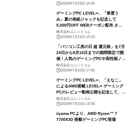
2026年7月29日 14:00
ゲーミングPC LEVEL∞、「東雲う
み」夏の表紙ジャックを記念して
5,000円OFF WEBクーポン配布 さら
に、抽選でサイン入りコラボPCやサイ
株式会社ユニットコム
ドパネルをプレゼント
2026年7月24日 15:20
「パソコン工房の日 超 還元祭」を7月
24日から8月10日までの期間限定で開
催！人気のゲーミングPCや高性能ノー
トPCなど対象iiyama PCのご購入で最
株式会社ユニットコム
大3万円分相当を還元
2026年7月23日 17:00
ゲーミングPC LEVEL∞、「えなこ」
によるAMD搭載 LEVEL∞ ゲーミング
PCのレビュー動画公開を記念して、対
象のえなこコラボPCで使える最大
株式会社ユニットコム
50,000円OFF WEBクーポンを先着20
2026年7月23日 15:50
台限定で配布 さらに、抽選でサイン入
iiyama PCより、AMD Ryzen™ 7
りサイドパネルをプレゼント
7700X3D 搭載ゲーミングPC登場