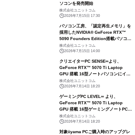
ソコンを発売開始
株式会社ユニットコム
2026年7月15日 17:30
パソコン工房、「認定再生メモリ」を
採用したNVIDIA® GeForce RTX™
5090 Founders Edition搭載パソコン
を発売
株式会社ユニットコム
2026年7月15日 14:00
クリエイターPC SENSE∞より、
GeForce RTX™ 5070 Ti Laptop
GPU 搭載 16型ノートパソコンにイン
テル® Core™ Ultra 7 プロセッサー
株式会社ユニットコム
270HX Plus搭載モデルが登場
2026年7月14日 18:20
ゲーミングPC LEVEL∞ より、
GeForce RTX™ 5070 Ti Laptop
GPU 搭載 16型ゲーミングノートPCに
インテル® Core™ Ultra 7 プロセッサ
株式会社ユニットコム
ー 270HX Plus搭載モデルが登場
2026年7月14日 18:20
対象iiyama PCご購入時のアップグレ