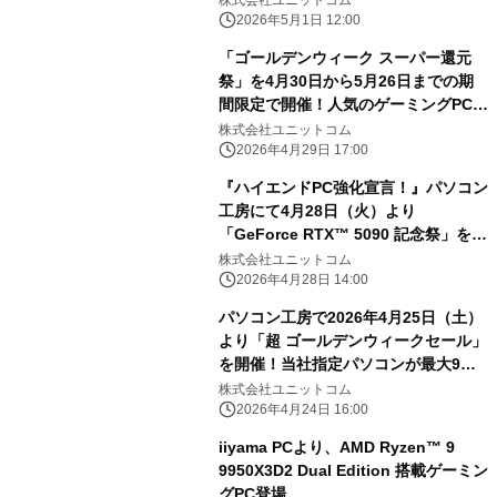
株式会社ユニットコム
「ZETA DIVISION」モデルで使えるク
2026年5月1日 12:00
ーポン券をプレセント
「ゴールデンウィーク スーパー還元
祭」を4月30日から5月26日までの期
間限定で開催！人気のゲーミングPCや
高性能ノートPCなど対象iiyama PCの
株式会社ユニットコム
ご購入で最大3万円分相当を還元
2026年4月29日 17:00
『ハイエンドPC強化宣言！』パソコン
工房にて4月28日（火）より
「GeForce RTX™ 5090 記念祭」を開
催！ NVIDIA® GeForce RTX™ 5090
株式会社ユニットコム
Founders Editionを搭載した新製品
2026年4月28日 14:00
を一斉同時に発売！ さらに当社指定ハ
パソコン工房で2026年4月25日（土）
イエンドPCのご購入で、最大18,000
より「超 ゴールデンウィークセール」
円分相当の還元など様々なキャンペー
を開催！当社指定パソコンが最大9万5
ンも同時展開します！
千円引き、さらにセール期限限定の
株式会社ユニットコム
「PCパーツ・周辺機器等の日替わりセ
2026年4月24日 16:00
ール商品」が満載、GW期間限定LINE
iiyama PCより、AMD Ryzen™ 9
クーポンもご提供いたします！
9950X3D2 Dual Edition 搭載ゲーミン
グPC登場