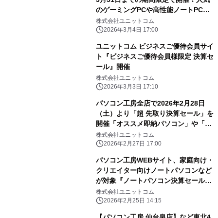
のゲーミングPCや高性能ノートPCな
ど対象iiyama PCのご購入で最大3万円
株式会社ユニットコム
分相当を還元
2026年3月4日 17:00
ユニットコム ビジネスご優待会員サイ
ト『ビジネスご優待会員様限定 決算セ
ール』開催
株式会社ユニットコム
2026年3月3日 17:10
パソコン工房全店で2026年2月28日
（土）より「超 先取り決算セール」を
開催「オススメ即納パソコン」や「PC
パーツ・周辺機器等の日替わりセール
株式会社ユニットコム
商品」など、お買い得商品を全力でご
2026年2月27日 17:00
提供
パソコン工房WEBサイト、家庭向け・
クリエイター向けノートパソコンなど
が対象『ノートパソコン決算セール』
開催中
株式会社ユニットコム
2026年2月25日 14:15
【パソコン工房 仙台泉店】など東北4