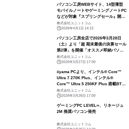
パソコン工房WEBサイト、14型薄型
モバイルノートやゲーミングノートPC
などが対象『スプリングセール』開催
中
株式会社ユニットコム
2026年4月1日 14:15
パソコン工房全店で2026年3月28日
（土）より「超 期末最後の決算セール
第2弾」を開催「オススメ即納パソコ
ン」や「PCパーツ・周辺機器等の日替
株式会社ユニットコム
わりセール商品」など、お買い得商品
2026年3月27日 17:00
を全力でご提供
iiyama PCより、インテル® Core™
Ultra 7 270K Plus、インテル®
Core™ Ultra 5 250KF Plus 搭載BTO
パソコン登場
株式会社ユニットコム
2026年3月26日 17:00
ゲーミングPC LEVEL∞、リネージュ
2M 推奨パソコン発売
株式会社ユニットコム