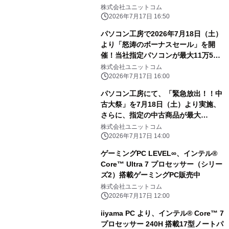
株式会社ユニットコム
2026年7月17日 16:50
パソコン工房で2026年7月18日（土）
より「怒涛のボーナスセール」を開
催！当社指定パソコンが最大11万5千
円引き、さらにセール期間限定の「PC
株式会社ユニットコム
パーツ・周辺機器等の日替わりセール
2026年7月17日 16:00
商品」など、お買い得商品を全力でご
パソコン工房にて、「緊急放出！！中
提供！
古大祭」を7月18日（土）より実施、
さらに、指定の中古商品が最大
20％OFFとなるパソコン工房会員限定
株式会社ユニットコム
「怒涛のスーパー中古の日」も開催！
2026年7月17日 14:00
ゲーミングPC LEVEL∞、インテル®
Core™ Ultra 7 プロセッサー（シリー
ズ2）搭載ゲーミングPC販売中
株式会社ユニットコム
2026年7月17日 12:00
iiyama PC より、インテル® Core™ 7
プロセッサー 240H 搭載17型ノートパ