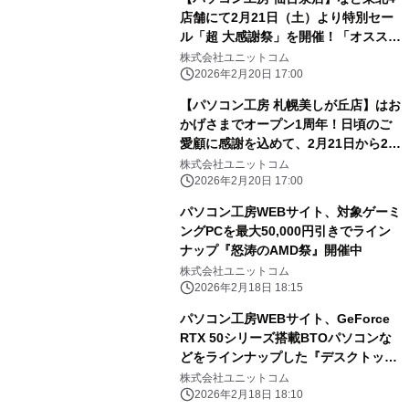
店舗にて2月21日（土）より特別セー
ル「超 大感謝祭」を開催！「オススメ
即納パソコン」を豊富に取り揃え！さ
株式会社ユニットコム
らに人気のPCパーツ・周辺機器・中古
2026年2月20日 17:00
商品を記念プライスにてご提供！
【パソコン工房 札幌美しが丘店】はお
かげさまでオープン1周年！日頃のご
愛顧に感謝を込めて、2月21日から2月
27日まで「札幌美しが丘店 オープン1
株式会社ユニットコム
周年記念セール」を開催！人気のPCパ
2026年2月20日 17:00
ーツ・周辺機器を記念プライスにてご
パソコン工房WEBサイト、対象ゲーミ
提供
ングPCを最大50,000円引きでライン
ナップ『怒涛のAMD祭』開催中
株式会社ユニットコム
2026年2月18日 18:15
パソコン工房WEBサイト、GeForce
RTX 50シリーズ搭載BTOパソコンな
どをラインナップした『デスクトップ
PC ゲーミングPC セール』開催中
株式会社ユニットコム
2026年2月18日 18:10