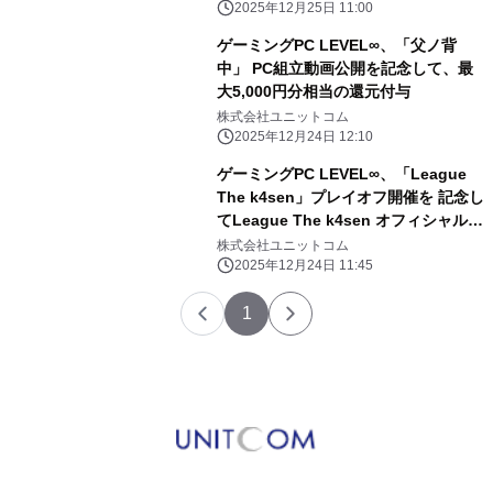
レゼントやお得なLINEクーポン配布、
2025年12月25日 11:00
ゲーミングPCプレゼントなど「新春お
ゲーミングPC LEVEL∞、「父ノ背
年玉キャンペーン」も開催！
中」 PC組立動画公開を記念して、最
大5,000円分相当の還元付与
株式会社ユニットコム
2025年12月24日 12:10
ゲーミングPC LEVEL∞、「League
The k4sen」プレイオフ開催を 記念し
てLeague The k4sen オフィシャル
ゲーミングPCを ご購入頂いた先着100
株式会社ユニットコム
名様に限定Tシャツをプレゼント
2025年12月24日 11:45
1