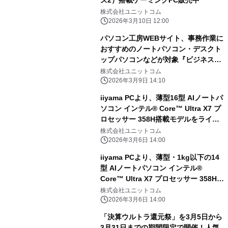
ズ2）搭載ゲーミングPC販売中
株式会社ユニットコム
2026年3月10日 12:00
パソコン工房WEBサイト、事務作業に
おすすめのノートパソコン・デスクト
ップパソコンなどが対象『ビジネス応
援パソコンセール』開催中
株式会社ユニットコム
2026年3月9日 14:10
iiyama PCより、薄型16型 AIノートパ
ソコン インテル® Core™ Ultra X7 プ
ロセッサー 358H搭載モデルをライン
ナップに追加
株式会社ユニットコム
2026年3月6日 14:00
iiyama PCより、薄型・1kg以下の14
型 AIノートパソコン インテル®
Core™ Ultra X7 プロセッサー 358H搭
載モデルをラインナップに追加
株式会社ユニットコム
2026年3月6日 14:00
「決算ウルトラ還元祭」を3月5日から
3月31日までの期間限定で開催！人気