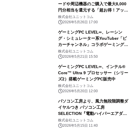
提供！
ードや周辺機器のご購入で最大8,000
円分相当を還元する「超お得！アップ
グレード還元フェア」を5月27日から6
株式会社ユニットコム
月9日までの期間限定で開催
2026年5月26日 17:00
ゲーミングPC LEVEL∞、レーシン
グ・シミュレーター系YouTuber「ピ
カーチャンネル」コラボゲーミングPC
を発売
株式会社ユニットコム
2026年5月21日 15:50
ゲーミングPC LEVEL∞、インテル®
Core™ Ultra 9 プロセッサー（シリー
ズ2）搭載ゲーミングPC販売中
株式会社ユニットコム
2026年5月20日 12:00
パソコン工房より、風力無段階調整ダ
イヤルつき パソコン工房
SELECTION『電動ハイパーエアダス
ターII』販売開始
株式会社ユニットコム
2026年5月15日 11:40