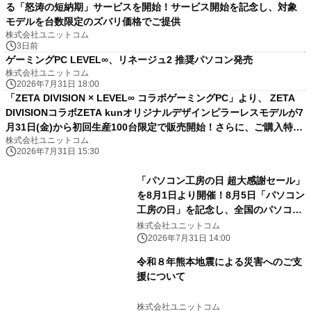
る「怒涛の短納期」サービスを開始！サービス開始を記念し、対象
モデルを台数限定のズバリ価格でご提供
株式会社ユニットコム
3日前
ゲーミングPC LEVEL∞、リネージュ2 推奨パソコン発売
株式会社ユニットコム
2026年7月31日 18:00
「ZETA DIVISION × LEVEL∞ コラボゲーミングPC」より、 ZETA
DIVISIONコラボZETA kunオリジナルデザインピラーレスモデルが7
月31日(金)から初回生産100台限定で販売開始！さらに、ご購入特典
株式会社ユニットコム
として「ZETAくん ルームシューズ」をプレゼント！
2026年7月31日 15:30
「パソコン工房の日 超大感謝セール」
を8月1日より開催！8月5日「パソコン
工房の日」を記念し、全国のパソコン
工房店舗・WEB通販サイトで各種キャ
株式会社ユニットコム
ンペーンを展開
2026年7月31日 14:00
令和８年熊本地震による災害へのご支
援について
株式会社ユニットコム