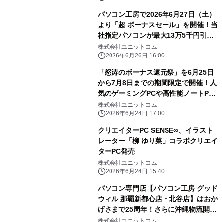
豊富に取り揃え！PCパーツ・周辺機器
パソコン工房で2026年6月27日（土）
等のセール商品を記念プライスにてご
より「超 ボーナスセール」を開催！当
提供します
社指定パソコンが最大13万5千円引
き、さらにセール期間限定の「PCパー
株式会社ユニットコム
ツ・周辺機器等の日替わりセール商
2026年6月26日 16:00
品」など、お買い得商品を全力でご提
「怒涛のボーナス還元祭」を6月25日
供！
から7月8日までの期間限定で開催！人
気のゲーミングPCや高性能ノートPC
など対象iiyama PCのご購入で最大3万
株式会社ユニットコム
円分相当を還元
2026年6月24日 17:00
クリエイターPC SENSE∞、イラスト
レーター「柳 ゆり菜」コラボクリエイ
ターPC発売
株式会社ユニットコム
2026年6月24日 15:40
パソコン専門店【パソコン工房 グッド
ウィル 那覇新都心店・北谷店】はおか
げさまで25周年！さらに沖縄物流開
設！日頃のご愛顧に感謝を込めた「超
株式会社ユニットコム