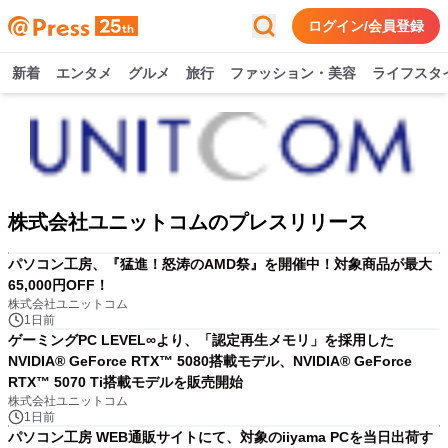
ログイン/会員登録
新着
エンタメ
グルメ
旅行
ファッション・美容
ライフスタ
株式会社ユニットコムのプレスリリース
パソコン工房、『猛進！怒涛のAMD祭』を開催中！対象商品が最大
65,000円OFF！
株式会社ユニットコム
1日前
ゲーミングPC LEVEL∞より、「認定再生メモリ」を採用した
NVIDIA® GeForce RTX™ 5080搭載モデル、NVIDIA® GeForce
RTX™ 5070 Ti搭載モデルを販売開始
株式会社ユニットコム
1日前
パソコン工房 WEB通販サイトにて、対象のiiyama PCを当日出荷す