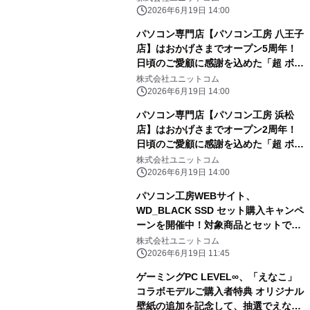
ボーナスセール」を6月20日（土）よ
2026年6月19日 14:00
り期間限定で開催！「オススメ即納パ
パソコン専門店【パソコン工房 八王子
ソコン」を豊富に取り揃え！PCパー
店】はおかげさまでオープン5周年！
ツ・周辺機器等のセール商品を記念プ
日頃のご愛顧に感謝を込めた「超 ボー
ライスにてご提供します
ナスセール」を6月20日（土）より期
株式会社ユニットコム
間限定で開催！さらに首都圏7店舗に
2026年6月19日 14:00
て協賛セールを同時開催！「オススメ
パソコン専門店【パソコン工房 浜松
即納パソコン」を豊富に取り揃え！PC
店】はおかげさまでオープン2周年！
パーツ・周辺機器等のセール商品を記
日頃のご愛顧に感謝を込めた「超 ボー
念プライスにてご提供します
ナスセール」を6月20日（土）より期
株式会社ユニットコム
間限定で開催！さらに【パソコン工房
2026年6月19日 14:00
静岡店】にて協賛セールを同時開催！
パソコン工房WEBサイト、
「オススメ即納パソコン」を豊富に取
WD_BLACK SSD セット購入キャンペ
り揃え！PCパーツ・周辺機器等のセー
ーンを開催中！対象商品とセットで最
ル商品を記念プライスにてご提供しま
大20,000円引き
株式会社ユニットコム
す
2026年6月19日 11:45
ゲーミングPC LEVEL∞、「えなこ」
コラボモデルご購入者特典 オリジナル
壁紙の追加を記念して、抽選でえなこ