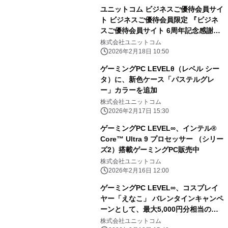
ユニットコム ビジネスご優待会員サイ
ト ビジネスご優待会員限定 『ビジネ
スご優待会員サイト 6周年記念感謝
祭』開催
株式会社ユニットコム
2026年2月18日 10:50
ゲーミングPC LEVELθ（レベル シー
タ）に、新色ケース「パステルグレ
ー」カラーを追加
株式会社ユニットコム
2026年2月17日 15:30
ゲーミングPC LEVEL∞、インテル®
Core™ Ultra 9 プロセッサー （シリー
ズ2）搭載ゲーミングPC販売中
株式会社ユニットコム
2026年2月16日 12:00
ゲーミングPC LEVEL∞、コスプレイ
ヤー「えなこ」 バレンタインキャンペ
ーンとして、最大5,000円分相当の還
元付与 さらに、えなこのサイン入りコ
株式会社ユニットコム