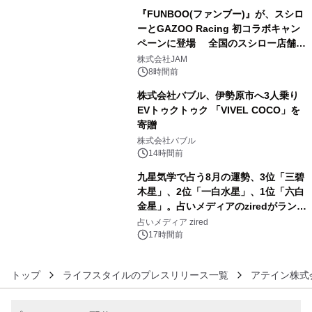
『FUNBOO(ファンブー)』が、スシロ
ーとGAZOO Racing 初コラボキャン
ペーンに登場 全国のスシロー店舗で
4
GR 4車種の FUNBOO(ミニカー)付き
株式会社JAM
メニューが展開されます
8時間前
株式会社バブル、伊勢原市へ3人乗り
EVトゥクトゥク 「VIVEL COCO」を
寄贈
5
株式会社バブル
14時間前
九星気学で占う8月の運勢、3位「三碧
木星」、2位「一白水星」、1位「六白
金星」。占いメディアのziredがランキ
6
ングを発表
占いメディア zired
17時間前
トップ
ライフスタイルのプレスリリース一覧
アテイン株式