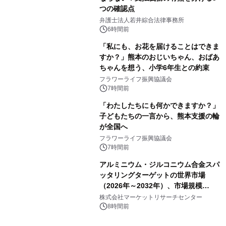
つの確認点
弁護士法人若井綜合法律事務所
6時間前
「私にも、お花を届けることはできま
すか？」熊本のおじいちゃん、おばあ
ちゃんを想う、小学6年生との約束
フラワーライフ振興協議会
7時間前
「わたしたちにも何かできますか？」
子どもたちの一言から、熊本支援の輪
が全国へ
フラワーライフ振興協議会
7時間前
アルミニウム・ジルコニウム合金スパ
ッタリングターゲットの世界市場
（2026年～2032年）、市場規模
（0.995、0.999、その他）・分析レポ
株式会社マーケットリサーチセンター
ートを発表
8時間前