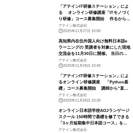
「アテインIT研修ステーション」によ
る オンライン研修講座「ITモノづく
り研修」コース募集開始 作るから創
るへ！短期(2日間)で初心者でも学べる
アテイン株式会社
オンライン研修
2025年11月27日 10:00
高知県内在住外国人向け無料日本語e
ラーニングの 受講者を対象にした現地
交流会を11月30日に開催。 当日のプ
ログラムが決定いたしました。
アテイン株式会社
2025年11月26日 10:45
「アテインIT研修ステーション」によ
るオンライン研修講座 「Python基
礎」コース募集開始 講師から“直
接”学べるオンライン研修＋成果発
アテイン株式会社
表・プログラム品評会
2025年11月26日 10:30
オンライン日本語学校AOJランゲージ
スクール 150時間で基礎を修了できる
「3ヶ月短期集中日本語コース」を提
供開始
アテイン株式会社