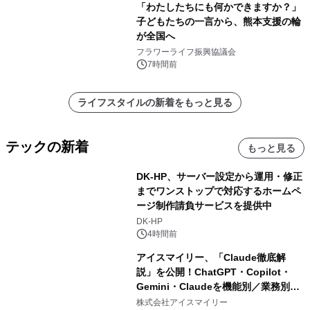
「わたしたちにも何かできますか？」
子どもたちの一言から、熊本支援の輪
が全国へ
フラワーライフ振興協議会
7時間前
ライフスタイルの新着をもっと見る
テックの新着
もっと見る
DK-HP、サーバー設定から運用・修正
までワンストップで対応するホームペ
ージ制作請負サービスを提供中
DK-HP
4時間前
アイスマイリー、「Claude徹底解
説」を公開！ChatGPT・Copilot・
Gemini・Claudeを機能別／業務別に
比較―自社に合う生成AIの選び方がわ
株式会社アイスマイリー