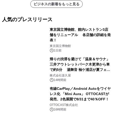
ビジネスの新着をもっと見る
人気のプレスリリース
東京国立博物館、館内レストラン3店
舗をリニューアル 各店舗の詳細を発
表！
1
東京国立博物館
1日前
帰りの渋滞を避けて「温泉＆サウナ」
三井アウトレットパーク木更津から車
で約5分 湯舞音 袖ケ浦店が夏フェア
2
メニューを提供
株式会社楽久屋
14時間前
有線CarPlay／Android Autoをワイヤ
レス化 「Mini Aura」 OTTOCASTが
発売、2色展開で8/31まで40％OFF！
3
OTTOCAST株式会社
16時間前