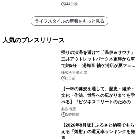
ルが8月7日(金)12時より先行予約受付
44分前
開始～
ライフスタイルの新着をもっと見る
人気のプレスリリース
帰りの渋滞を避けて「温泉＆サウナ」
三井アウトレットパーク木更津から車
で約5分 湯舞音 袖ケ浦店が夏フェア
1
メニューを提供
株式会社楽久屋
1日前
【一杯の蕎麦を通して、歴史・経済・
文化・作法、世界への広がりまでを学
べる】『ビジネスエリートのための 教
2
養としての蕎麦』2026年8月25日
あさ出版
（火）発売
5時間前
【2026年8月版】ふるさと納税でもら
える『焼酎』の還元率ランキングを発
表