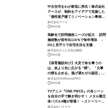
中古住宅をわが家流に再生！株式会社
アースが、制約をアイデアで克服した
「個性派戸建てリノベーション事例5
選」を公開
株式会社アース
44分前
高齢化で訪問施術ニーズが拡大 訪問
施術数が前年比110％で毎年増加 -
DXと見守りで在宅生活を支援-
株式会社からだ元気治療院
44分前
【保育施設向け】火災で命を奪うの
は、炎より先に広がる “煙”。 「火事
の煙を止める。逃げ遅れゼロ認定」提
供開始
株式会社FireRescuePRO
44分前
TVアニメ『ONE PIECE』の名シーン
を自分の手で解き明かす！ メタル製立
体パズル3種が登場！ ～ストーリーと
ギミックが融合した 大人の体験型パズ
株式会社ハナヤマ