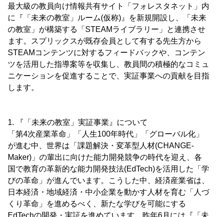
最大級の教員向け情報共有サイト「フォレスタネット」内
に『「未来の教室」ルーム(仮称)』を新規開設し、「未来
の教室」が構築する「STEAMライブラリー」と連携させ
ます。スプリックスが既存会員として有する先生方から
STEAMコンテンツに対するフィードバックや、コンテン
ツを活用した指導案等を収集し、教員間の積極的なコミュ
ニケーションを促進することで、実証事業への貢献を目指
します。
1. 『「未来の教室」実証事業』について
「第4次産業革命」「人生100年時代」「グローバル化」
が進む中、世界は「課題解決・変革型人材(CHANGE-
Maker)」の輩出に向けた能力開発競争の時代を迎え、各
国で教育の革新的な能力開発技法(EdTech)を活用した「学
びの革命」が進んでいます。こうした中、経済産業省は、
日本経済・地域経済・中小企業を動かす人材を育む「人づ
くり革命」を進めるべく、新たな学びを可能にする
EdTechの開発・実証を進めています。昨年6月には『「未