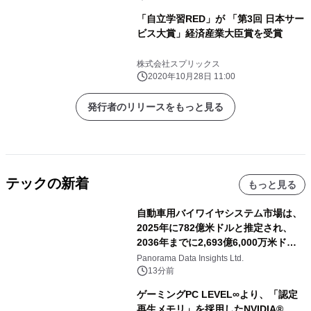
「自立学習RED」が 「第3回 日本サー
ビス大賞」経済産業大臣賞を受賞
株式会社スプリックス
2020年10月28日 11:00
発行者のリリースをもっと見る
テックの新着
もっと見る
自動車用バイワイヤシステム市場は、
2025年に782億米ドルと推定され、
2036年までに2,693億6,000万米ドル
に達すると予測されており、予測期間
Panorama Data Insights Ltd.
（2026年～2036年）
13分前
ゲーミングPC LEVEL∞より、「認定
再生メモリ」を採用したNVIDIA®