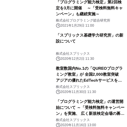
「プログラミング能力検定」第2回検
定を3月に開催 ～「受検料無料キャ
ンペーン」も継続実施～
株式会社プログラミング総合研究所
2021年1月29日 11:00
「スプリックス基礎学力研究所」の新
設について
株式会社スプリックス
2020年12月2日 11:30
教室数国内No.1の「QUREOプログラ
ミング教室」が 全国2,000教室突破
アジアの優れたEdTechサービスを表
彰する 第1回Global e-Learning
株式会社スプリックス
Award受賞
2020年11月30日 11:30
「プログラミング能力検定」の運営開
始について ～「受検料無料キャンペー
ン」を実施、 広く新規検定会場の募集
もスタート～
株式会社スプリックス
2020年11月16日 13:00