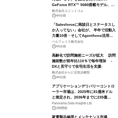
GeForce RTX™ 5080搭載モデル、
NVIDIA® GeForce RTX™ 5070 Ti搭
株式会社ユニットコム
載モデルを販売開始
44分前
「Salesforceに商談日とステータスし
か入ってない」会社が、 半年で活動入
力量10倍・そしてAgentforce活用へ
── 敷島住宅×bellSalesAI事例公開
ベルフェイス株式会社
44分前
高齢化で訪問施術ニーズが拡大 訪問
施術数が前年比110％で毎年増加 -
DXと見守りで在宅生活を支援-
株式会社からだ元気治療院
44分前
アプリケーションデリバリーコントロ
ーラー市場は、2025年に81億米ドル
と推定され、2036年までに235億
8,000万米ドルに達すると予測されて
Panorama Data Insights Ltd.
おり、予測期間（2026年～2036年）
1時間前
家電製品修理とメンテナンス市場、