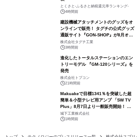
3
とくさと-ふるさと納税還元率ランキング-
4時間前
建設機械アタッチメントのグッズをオ
ンラインで販売！ タグチの公式グッズ
通販サイト『GON-SHOP』が8月オー
4
プン
株式会社タグチ工業
3時間前
進化したトータルステーションのエン
トリーモデル 『GM-120シリーズ』を
発売
5
株式会社トプコン
21時間前
Makuakeで目標1341％を突破した超
簡単＆小型テレビ用アンプ 「SW TV
Plus」8月7日より一般販売開始！ ケ
6
ーブル1本つなぐだけ、テレビの音が
城下工業株式会社
ぐっと豊かに
1時間前
トップ
テクノロジーのプレスリリース一覧
株式会社スプリ