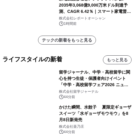
2035年3,068億9,000万米ドル到達予
測、CAGR 6.42％｜スマート家電普
及・循環型経済・メンテナンス需要拡
株式会社レポートオーシャン
大が成長を加速
1時間前
テックの新着をもっと見る
ライフスタイルの新着
もっと見る
留学ジャーナル、中学・高校留学に関
心を持つ生徒・保護者向けイベント
「中学・高校留学フェア2026 ニュー
ジーランド＆オーストラリア」を
株式会社留学ジャーナル
9/12(土)に開催
44分前
かけた瞬間、水餃子 夏限定ギョーザ
スイーツ「水ギョーザモウモウ」を8
月8日新発売
株式会社葵乃庄
44分前