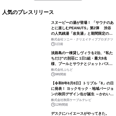
人気のプレスリリース
スヌーピーの湯が登場！ 「サウナのあ
とに楽しむPEANUTS」第2弾 渋谷
の人気銭湯「改良湯」と期間限定のコ
1
ラボレーション サウナイキタイコラ
株式会社ソニー・クリエイティブプロダクツ
ボグッズも発売決定！
1日前
淡路島の一棟貸しヴィラを2泊、"私た
ちだけ"の別荘に 1日1組・最大8名
様、プールとサウナとジェットバス付
2
きで Villa Mon Temps AWAJIの連泊
株式会社ぷらど
素泊りプラン
9時間前
【令和8年8月8日】トリプル「8」の日
に発表！ ヨックモック・地域バージョ
ンの秋田デザイン缶が誕生 ～かわいい
3
秋田犬の子犬と秋田の四季と名所を巡
株式会社秋田ケーブルテレビ
るパッケージ～ 9月1日(火)秋田県内で
12時間前
販売開始
デスクにハイエースがやってきた。