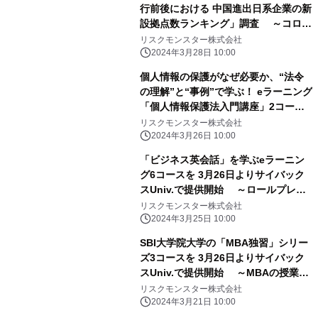
行前後における 中国進出日系企業の新
設拠点数ランキング」調査 ～コロナ
禍前後では2021年がピーク、コンビニ
リスクモンスター株式会社
がトップ2～
2024年3月28日 10:00
個人情報の保護がなぜ必要か、“法令
の理解”と“事例”で学ぶ！ eラーニング
「個人情報保護法入門講座」2コース
を、 研修サービス『サイバックス
リスクモンスター株式会社
Univ.』で3月26日より提供開始
2024年3月26日 10:00
「ビジネス英会話」を学ぶeラーニン
グ6コースを 3月26日よりサイバック
スUniv.で提供開始 ～ロールプレイ
を楽しみながら、対面・オンラインの
リスクモンスター株式会社
商談や、 メール・会議・報告で使える
2024年3月25日 10:00
フレーズを習得～
SBI大学院大学の「MBA独習」シリー
ズ3コースを 3月26日よりサイバック
スUniv.で提供開始 ～MBAの授業を
eラーニングで手軽に体験～
リスクモンスター株式会社
2024年3月21日 10:00