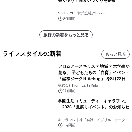
長く使う」住まいづくりを提案
VIVI STYLE/株式会社クレバー
9時間前
旅行の新着をもっと見る
ライフスタイルの新着
もっと見る
フロムアースキッズ × 地域 × 大学生が
創る、 子どもたちの「自育」イベント
「諸福ジーク×Lifehug」 を8月23日
(日)開催
株式会社From Earth Kids
1時間前
学園生活コミュニティ「キャラフレ」
｜2026『夏祭りイベント』のお知らせ
キャラフレ｜株式会社エイプリル・データ・
デザインズ
1時間前