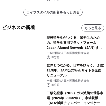
ライフスタイルの新着をもっと見る
ビジネスの新着
もっと見る
現役留学生がつくる、留学生のため
の、留学生専用プラットフォーム
Japan Alumni Network（JAN）β版
をリリース
一般社団法人日本国際化推進協会
18分前
世界とつながる、日本をひらく。 創立
13周年、JAPI公式Webサイトを全面
リニューアル
一般社団法人日本国際化推進協会
18分前
二酸化窒素（NO2）ガス滅菌の世界市
場（2026年～2032年）、市場規模
（NO2滅菌チャンバー、インジケータ