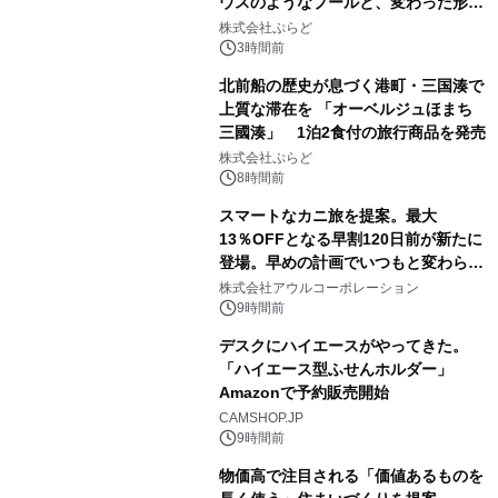
ウスのようなプールと、変わった形の
サウナも 「THE BOXY AWAJI」のお
株式会社ぷらど
得な素泊まり連泊プランで
3時間前
北前船の歴史が息づく港町・三国湊で
上質な滞在を 「オーベルジュほまち
三國湊」 1泊2食付の旅行商品を発売
株式会社ぷらど
8時間前
スマートなカニ旅を提案。最大
13％OFFとなる早割120日前が新たに
登場。早めの計画でいつもと変わらぬ
大人の冬旅を。ー夕日ヶ浦温泉「佳松
株式会社アウルコーポレーション
苑 別邸ふうか」ー
9時間前
デスクにハイエースがやってきた。
「ハイエース型ふせんホルダー」
Amazonで予約販売開始
CAMSHOP.JP
9時間前
物価高で注目される「価値あるものを