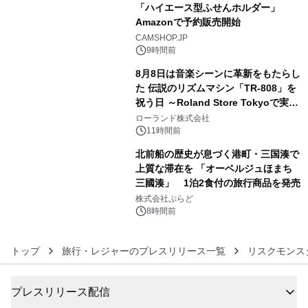
「ハイエース型ふせんホルダー」
Amazonで予約販売開始
4
CAMSHOP.JP
9時間前
8月8日は音楽シーンに革新をもたらし
た 伝説のリズムマシン「TR-808」を
祝う日 ～Roland Store Tokyoで実機
5
を展示しての 記念キャンペーンを開
ローランド株式会社
催 英国ラジオ「NTS」の 特別プログ
11時間前
ラムや、「TR-808」を愛する伝説的
北前船の歴史が息づく港町・三国湊で
アーティストを フィーチャーしたアニ
上質な滞在を 「オーベルジュほまち
メーションを公開～
三國湊」 1泊2食付の旅行商品を発売
6
株式会社ぷらど
8時間前
トップ
旅行・レジャーのプレスリリース一覧
リスクモンス
プレスリリース配信