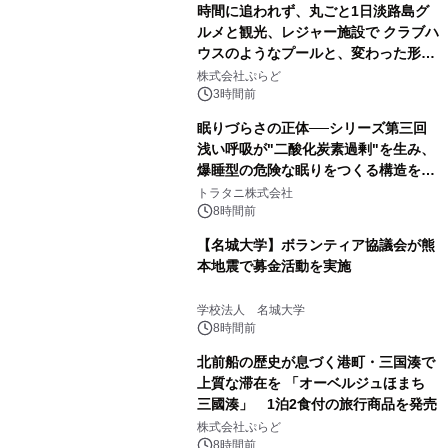
時間に追われず、丸ごと1日淡路島グ
ルメと観光、レジャー施設で クラブハ
ウスのようなプールと、変わった形の
サウナも 「THE BOXY AWAJI」のお
株式会社ぷらど
得な素泊まり連泊プランで
3時間前
眠りづらさの正体──シリーズ第三回
浅い呼吸が"二酸化炭素過剰"を生み、
爆睡型の危険な眠りをつくる構造を解
説
トラタニ株式会社
8時間前
【名城大学】ボランティア協議会が熊
本地震で募金活動を実施
学校法人 名城大学
8時間前
北前船の歴史が息づく港町・三国湊で
上質な滞在を 「オーベルジュほまち
三國湊」 1泊2食付の旅行商品を発売
株式会社ぷらど
8時間前