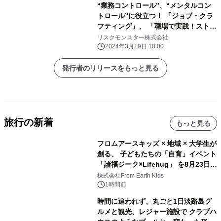
“業務コントロール”、“メンタルコン
トロール”に役立つ！ 「ジョブ・クラ
フティング」、 「職場で実践！ストレ
スコーピング」など、eラーニング19
リスクモンスター株式会社
コースを 『サイバックスUniv.』で3月
2024年3月19日 10:00
26日より提供開始
発行者のリリースをもっと見る
旅行の新着
もっと見る
フロムアースキッズ × 地域 × 大学生が
創る、 子どもたちの「自育」イベント
「諸福ジーク×Lifehug」 を8月23日
(日)開催
株式会社From Earth Kids
1時間前
時間に追われず、丸ごと1日淡路島グ
ルメと観光、レジャー施設で クラブハ