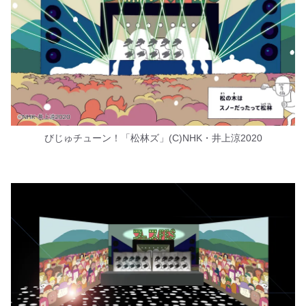
びじゅチューン！「松林ズ」(C)NHK・井上涼2020