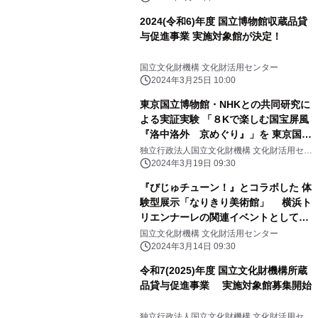
2024(令和6)年度 国立博物館収蔵品貸
与促進事業 実施対象館が決定！
国立文化財機構 文化財活用センター
2024年3月25日 10:00
東京国立博物館・NHKとの共同研究に
よる実証実験 「８Kで楽しむ国宝屏風
『洛中洛外 京めぐり』」を 東京国立
博物館にて開催！(3/19～4/7)
独立行政法人国立文化財機構 文化財活用セン
ター
2024年3月19日 09:30
『びじゅチューン！』とコラボした 体
験型展示「なりきり美術館」 横浜ト
リエンナーレの関連イベントとして
2024年3月15日(金)からNHK横浜放送
国立文化財機構 文化財活用センター
局で開催！
2024年3月14日 09:30
令和7(2025)年度 国立文化財機構所蔵
品貸与促進事業 実施対象館募集開始
独立行政法人国立文化財機構 文化財活用セン