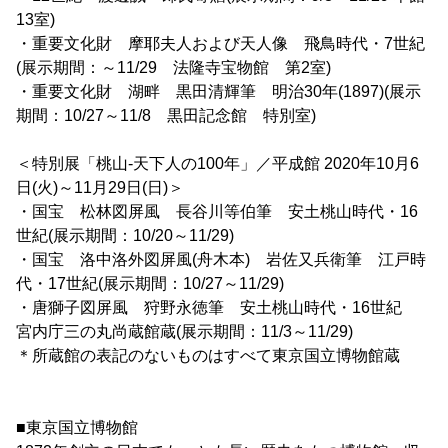
13室)
・重要文化財 摩耶夫人および天人像 飛鳥時代・7世紀
(展示期間：～11/29 法隆寺宝物館 第2室)
・重要文化財 湖畔 黒田清輝筆 明治30年(1897)(展示
期間：10/27～11/8 黒田記念館 特別室)
＜特別展「桃山-天下人の100年」／平成館 2020年10月6
日(火)～11月29日(日)＞
・国宝 松林図屏風 長谷川等伯筆 安土桃山時代・16
世紀(展示期間：10/20～11/29)
・国宝 洛中洛外図屏風(舟木本) 岩佐又兵衛筆 江戸時
代・17世紀(展示期間：10/27～11/29)
・唐獅子図屏風 狩野永徳筆 安土桃山時代・16世紀
宮内庁三の丸尚蔵館蔵(展示期間：11/3～11/29)
＊所蔵館の表記のないものはすべて東京国立博物館蔵
■東京国立博物館