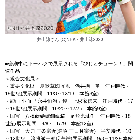
井上涼さん (C)NHK・井上涼2020
■会期中にトーハクで展示される「びじゅチューン！」関
連作品
＜総合文化展＞
・重要文化財 夏秋草図屏風 酒井抱一筆 江戸時代・
19世紀(展示期間：11/3～12/13 本館8室)
・能面 小面 「永井恒澄」銘 上杉家伝来 江戸時代・17
～18世紀(展示期間：10/20～12/25 本館9室)
・国宝 八橋蒔絵螺鈿硯箱 尾形光琳作 江戸時代・18
世紀(展示期間：9/8～11/29 本館12室)
・国宝 太刀 三条宗近(名物 三日月宗近) 平安時代・10
～12世紀 渡邊誠一郎氏寄贈(展示期間：9/8～11/29 本館