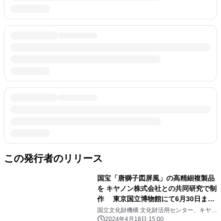
この発行者のリリース
国宝「唐獅子図屏風」の高精細複製品
を キヤノン株式会社との共同研究で制
作 東京国立博物館にて6月30日まで
一般公開
国立文化財機構 文化財活用センター、キヤノ
ン株式会社
2024年4月18日 15:00