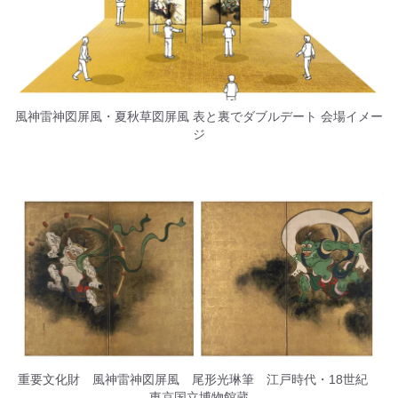
風神雷神図屏風・夏秋草図屏風 表と裏でダブルデート 会場イメー
ジ
重要文化財 風神雷神図屏風 尾形光琳筆 江戸時代・18世紀
東京国立博物館蔵