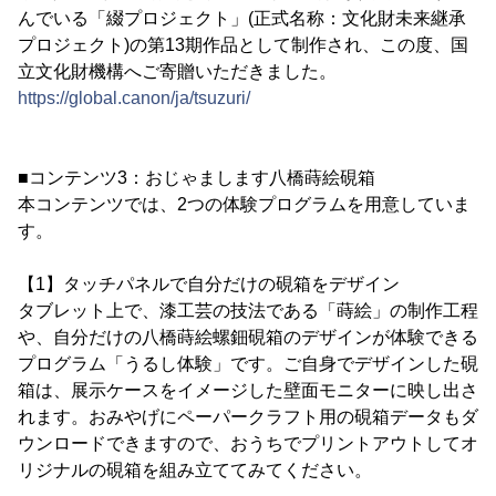
んでいる「綴プロジェクト」(正式名称：文化財未来継承
プロジェクト)の第13期作品として制作され、この度、国
立文化財機構へご寄贈いただきました。
https://global.canon/ja/tsuzuri/
■コンテンツ3：おじゃまします八橋蒔絵硯箱
本コンテンツでは、2つの体験プログラムを用意していま
す。
【1】タッチパネルで自分だけの硯箱をデザイン
タブレット上で、漆工芸の技法である「蒔絵」の制作工程
や、自分だけの八橋蒔絵螺鈿硯箱のデザインが体験できる
プログラム「うるし体験」です。ご自身でデザインした硯
箱は、展示ケースをイメージした壁面モニターに映し出さ
れます。おみやげにペーパークラフト用の硯箱データもダ
ウンロードできますので、おうちでプリントアウトしてオ
リジナルの硯箱を組み立ててみてください。