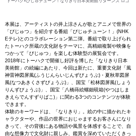
トーハク×びじゅチューン！なりきり日本美術館リターンズ ロゴ
本展は、アーティストの井上涼さんが歌とアニメで世界の
「びじゅつ」を紹介する番組「びじゅチューン！」(NHK
Eテレ)とのコラボレーション第二弾。番組で取り上げられ
たトーハク所蔵の文化財をテーマに、高精細複製や映像を
つかって「びじゅつ」を楽しむ体験型の展覧会です。
2018年にトーハクで開催し好評を博した「なりきり日本
美術館」の続編にあたり、今回は新たに、重要文化財「風
神雷神図屏風(ふうじんらいじんずびょうぶ)・夏秋草図屏
風(なつあきくさずびょうぶ)」、国宝「松林図屏風(しょう
りんずびょうぶ)」、国宝「八橋蒔絵螺鈿硯箱(やつはしま
きえらでんすずりばこ)」に関わる3つのコンテンツが体験
できます。
体験のキーワードは、「なりきり」。絵の中に描かれたキ
ャラクターや、作品の世界におじゃまするお客さんになり
きって、その背後にある物語や風景を体感することで、自
由な想像力で文化財に親しみ、鑑賞を深めていただくきっ