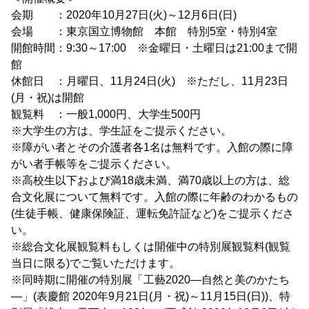
会期 ：2020年10月27日(火)～12月6日(日)
会場 ：東京国立博物館 本館 特別5室・特別4室
開館時間：9:30～17:00 ※金曜日・土曜日は21:00まで開
館
休館日 ：月曜日、11月24日(火) ※ただし、11月23日
(月・祝)は開館
観覧料 ：一般1,000円、大学生500円
※大学生の方は、学生証をご提示ください。
※障がい者とその介護者各1名は無料です。入館の際に障
がい者手帳等をご提示ください。
※高校生以下および満18歳未満、満70歳以上の方は、総
合文化展について無料です。入館の際に年齢のわかるもの
(生徒手帳、健康保険証、運転免許証など)をご提示くださ
い。
※総合文化展観覧料もしくは開催中の特別展観覧料(観覧
当日に限る)でご覧いただけます。
※同時期に開催の特別展「工藝2020―自然と美のかたち
―」(表慶館 2020年9月21日(月・祝)～11月15日(日))、特