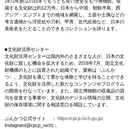
1872年創立の日本でもっとも長い歴史をもつ博物館。収
蔵する文化財は約12万件。日本から中国、朝鮮半島、西
アジア・エジプトまでの地域を網羅し、土器や土偶などの
考古遺物から浮世絵や刀剣、甲冑、近代絵画など、日本の
美術史をたどることのできるコレクションを誇ります。
■文化財活用センター
文化財活用センターは国内外のさまざまな人が、日本の文
化財に親しむ機会を拡大するため、2018年7月、国立文化
財機構のもとに設置された組織です。愛称は〈ぶんか
つ〉。文化財を通じて豊かな体験と学びを得ることができ
るよう、文化財を活用した新たなコンテンツやプログラム
の開発を行なっています。また、国立博物館の収蔵品の貸
与を促進する事業や、文化財のデジタル情報の公開、文化
財の保存環境に関する相談窓口を開設しています。
ぶんかつ公式サイト ：
https://cpcp.nich.go.jp/
Instagram(@cpcp_nich)：