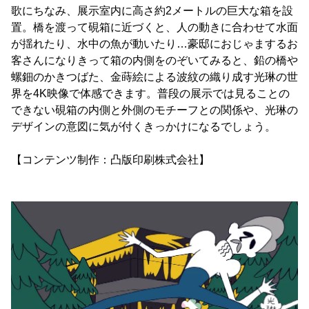
歌にちなみ、展示室内に高さ約2メートルの巨大な箱を設
置。橋を渡って硯箱に近づくと、人の動きに合わせて水面
が揺れたり、水中の魚が動いたり…豪邸におじゃまするお
客さんになりきって箱の内側をのぞいてみると、鉛の橋や
螺鈿のかきつばた、金蒔絵による波紋の織り成す光琳の世
界を4K映像で体感できます。普段の展示では見ることの
できない硯箱の内側と外側のモチーフとの関係や、光琳の
デザインの意図に気が付くきっかけになるでしょう。
【コンテンツ制作：凸版印刷株式会社】