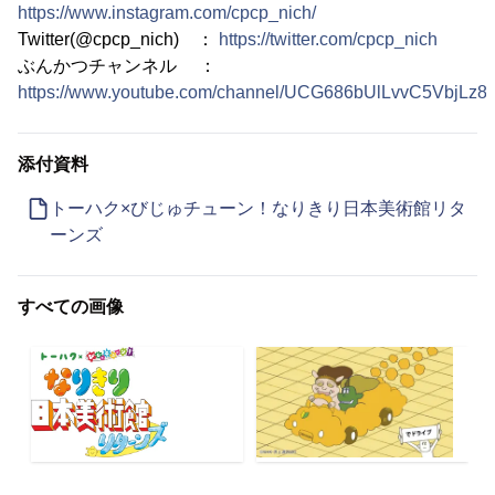
https://www.instagram.com/cpcp_nich/
Twitter(@cpcp_nich) ：
https://twitter.com/cpcp_nich
ぶんかつチャンネル ：
https://www.youtube.com/channel/UCG686bUlLvvC5VbjLz8yi
添付資料
トーハク×びじゅチューン！なりきり日本美術館リタ
ーンズ
すべての画像