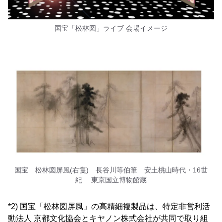
国宝「松林図」ライブ 会場イメージ
国宝 松林図屏風(右隻) 長谷川等伯筆 安土桃山時代・16世
紀 東京国立博物館蔵
*2) 国宝「松林図屏風」の高精細複製品は、特定非営利活
動法人 京都文化協会とキヤノン株式会社が共同で取り組