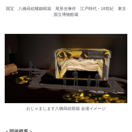
国宝 八橋蒔絵螺鈿硯箱 尾形光琳作 江戸時代・18世紀 東京
国立博物館蔵
おじゃまします八橋蒔絵硯箱 会場イメージ
＜開催概要＞