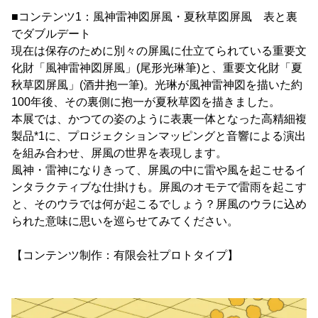
■コンテンツ1：風神雷神図屏風・夏秋草図屏風 表と裏
でダブルデート
現在は保存のために別々の屏風に仕立てられている重要文
化財「風神雷神図屏風」(尾形光琳筆)と、重要文化財「夏
秋草図屏風」(酒井抱一筆)。光琳が風神雷神図を描いた約
100年後、その裏側に抱一が夏秋草図を描きました。
本展では、かつての姿のように表裏一体となった高精細複
製品*1に、プロジェクションマッピングと音響による演出
を組み合わせ、屏風の世界を表現します。
風神・雷神になりきって、屏風の中に雷や風を起こせるイ
ンタラクティブな仕掛けも。屏風のオモテで雷雨を起こす
と、そのウラでは何が起こるでしょう？屏風のウラに込め
られた意味に思いを巡らせてみてください。
【コンテンツ制作：有限会社プロトタイプ】