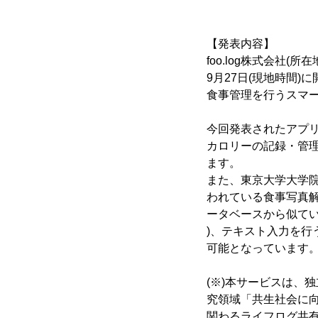
【発表内容】
foo.log株式会社
9月27日(現地時間)
食事管理を行うスマート
今回発表されたアプ
カロリーの記録・管理
ます。
また、東京大学大学院
われている食事写真解
ータベースから似てい
)、テキスト入力を
可能となっています
(※)本サービスは、
究領域「共生社会に向
関わるライフログ共