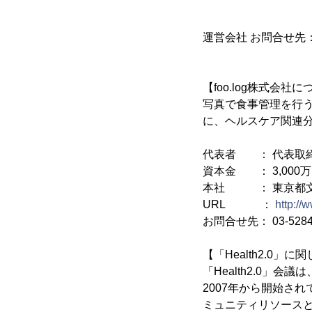
・過去の日
・メニュー
運営会社 お問合せ先： 
【foo.log株式会社
写真で食事管理を行う
に、ヘルスケア関連分
代表者 ： 代表取締
資本金 ： 3,000
本社 ： 東京都文京
URL ：
http://
お問合せ先： 03-5284-90
【「Health2.0」に
「Health2.0
2007年から開始さ
ミュニティリソース