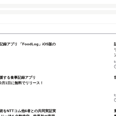
アプリ 「FoodLog」iOS版の
f
援する食事記録アプリ
版を10月1日に無料でリリース！
f
術をNTTコム他6者との共同実証実