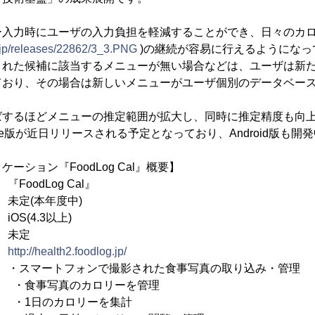
入力時にユーザの入力負担を軽減することができ、日々のカロ
e.jp/releases/22862/3_3.PNG
)の継続が容易に行えるようになっ
された候補に該当するメニューが無い場合などは、ユーザは新
ており、その場合は新しいメニューがユーザ個別のデータベー
ばするほどメニューの推定範囲が拡大し、同時に推定精度も向
ne版が近日リリースされる予定となっており、Android版も開
ーション『FoodLog Cal』概要】
FoodLog Cal』
未定(本年度中)
(4.3以上)
未定
：
http://health2.foodlog.jp/
スマートフォンで撮影された食事写真の取り込み・管理
のカロリーを管理
ロリーを集計