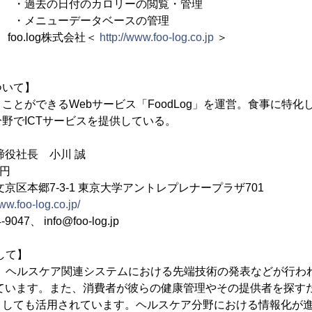
付のカロリーの閲覧・管理
データベースの管理
foo.log株式会社＜
http://www.foo-log.co.jp
＞
について】
ことができるWebサービス「FoodLog」を運営。食事に特
野でICTサービスを提供している。
役社長 小川 誠
万円
区本郷7-3-1 東京大学アントレプレナープラザ701
www.foo-log.co.jp/
47、 info@foo-log.jp
関して】
」会議は、ヘルスケア関連システムにおける先端技術の発表などが行
れています。また、消費者が彼らの健康管理やその提供者を探す
としても活用されています。ヘルスケア分野における情報化が