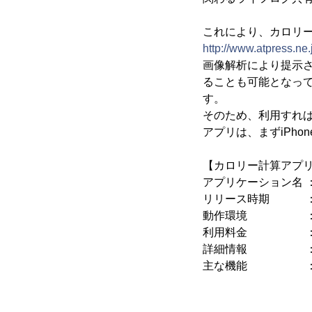
これにより、カロリー
http://www.atpress.n
画像解析により提示
ることも可能となっ
す。
そのため、利用すれ
アプリは、まずiPho
【カロリー計算アプリケ
アプリケーション名 ： 『
リリース時期 ： 
動作環境 ： iOS
利用料金 ： 
詳細情報 
主な機能 ： ・
・食事写真
・1日のカ