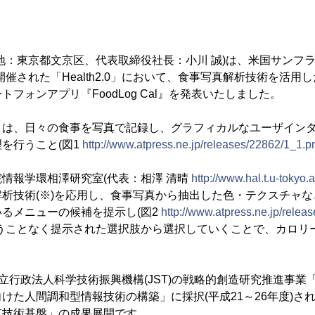
(所在地：東京都文京区、代表取締役社長：小川 誠)は、米国サンフ
に開催された「Health2.0」において、食事写真解析技術を活
フォンアプリ『FoodLog Cal』を発表いたしました。
リは、日々の食事を写真で記録し、グラフィカルなユーザイン
を行うこと(図1
http://www.atpress.ne.jp/releases/22862/1_1.p
情報学環相澤研究室(代表：相澤 清晴
http://www.hal.t.u-tokyo.a
析技術(※)を応用し、食事写真から抽出した色・テクスチャ
るメニューの候補を提示し(図2
http://www.atpress.ne.jp/rele
行うことなく提示された選択肢から選択していくことで、カロリ
。
独立行政法人科学技術振興機構(JST)の戦略的創造研究推進事業「
けた人間調和型情報技術の構築」に採択(平成21～26年度)され
有技術基盤」の成果展開です。