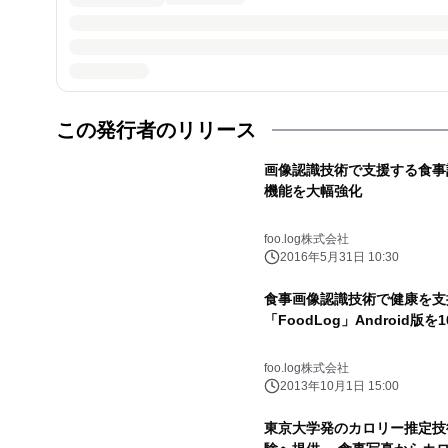
この発行者のリリース
画像認識技術で支援する食事記録
機能を大幅強化
foo.log株式会社
2016年5月31日 10:30
食事画像認識技術で健康を支
「FoodLog」Android
foo.log株式会社
2013年10月1日 15:00
東京大学発のカロリー推定技