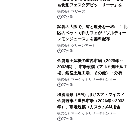
も食堂フェスタデピッコリーナ」を9
月5日(土)開催
株式会社マザーズ
27分前
猛暑の大阪で、涼と塩分を一杯に！ 北
区のペット同伴カフェが「ソルティー
レモンジュース」を無料配布
株式会社グリーンアート
27分前
金属箔圧延機の世界市場（2026年～
2032年）、市場規模（アルミ箔圧延工
場、銅箔圧延工場、その他）・分析レ
ポートを発表
株式会社マーケットリサーチセンター
27分前
積層造形（AM）用ガスアトマイズド
金属粉末の世界市場（2026年～2032
年）、市場規模（カスタムAM用金属
粉末、汎用AM用金属粉末）・分析レ
株式会社マーケットリサーチセンター
ポートを発表
27分前