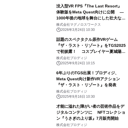
没入型VR FPS『The Last Resort』
体験版をMeta Quest向けに公開 ―
1000年後の地球を舞台にした壮大な
SFバトル体験 ―
株式会社マグノロスワークス
2026年3月24日 10:30
話題のスペクタクル原作VRゲーム
『ザ・ラスト・リゾート』をTGS2025
で初披露！ コスプレイヤー夏城陽詩
さんも登場
株式会社プロディジ
2025年9月24日 10:15
6年ぶりのTGS出展！プロディジ、
Meta Quest向け新作VRアクション
『ザ・ラスト・リゾート』を発表
株式会社プロディジ
2025年9月16日 10:30
才能に溢れた障がい者の芸術作品をデ
ジタルコンテンツに NFTコレクショ
ン『うさぎの上り坂』7月販売開始
株式会社プロディジ