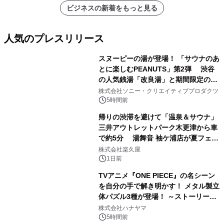
ビジネスの新着をもっと見る
人気のプレスリリース
スヌーピーの湯が登場！ 「サウナのあ
とに楽しむPEANUTS」第2弾 渋谷
の人気銭湯「改良湯」と期間限定のコ
1
ラボレーション サウナイキタイコラ
株式会社ソニー・クリエイティブプロダクツ
ボグッズも発売決定！
5時間前
帰りの渋滞を避けて「温泉＆サウナ」
三井アウトレットパーク木更津から車
で約5分 湯舞音 袖ケ浦店が夏フェア
2
メニューを提供
株式会社楽久屋
1日前
TVアニメ『ONE PIECE』の名シーン
を自分の手で解き明かす！ メタル製立
体パズル3種が登場！ ～ストーリーと
3
ギミックが融合した 大人の体験型パズ
株式会社ハナヤマ
ルが8月7日(金)12時より先行予約受付
5時間前