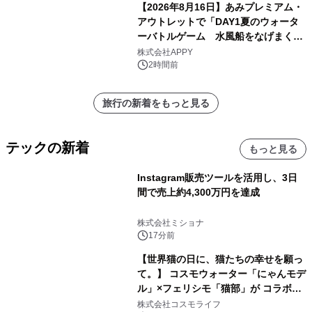
【2026年8月16日】あみプレミアム・
アウトレットで「DAY1夏のウォータ
ーバトルゲーム 水風船をなげまくろ
う！」を開催
株式会社APPY
2時間前
旅行の新着をもっと見る
テックの新着
もっと見る
Instagram販売ツールを活用し、3日
間で売上約4,300万円を達成
株式会社ミショナ
17分前
【世界猫の日に、猫たちの幸せを願っ
て。】 コスモウォーター「にゃんモデ
ル」×フェリシモ「猫部」が コラボキ
ャンペーンを実施
株式会社コスモライフ