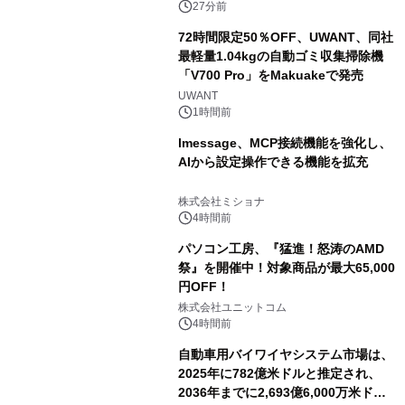
27分前
72時間限定50％OFF、UWANT、同社
最軽量1.04kgの自動ゴミ収集掃除機
「V700 Pro」をMakuakeで発売
UWANT
1時間前
lmessage、MCP接続機能を強化し、
AIから設定操作できる機能を拡充
株式会社ミショナ
4時間前
パソコン工房、『猛進！怒涛のAMD
祭』を開催中！対象商品が最大65,000
円OFF！
株式会社ユニットコム
4時間前
自動車用バイワイヤシステム市場は、
2025年に782億米ドルと推定され、
2036年までに2,693億6,000万米ドル