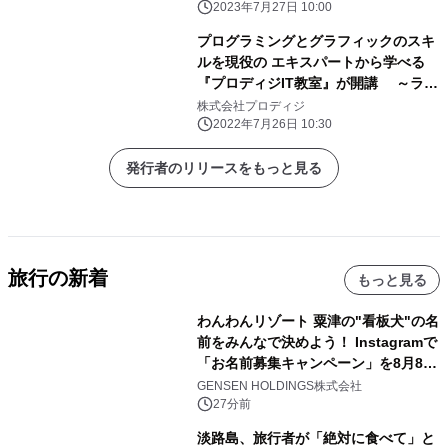
2023年7月27日 10:00
プログラミングとグラフィックのスキ
ルを現役の エキスパートから学べる
『プロディジIT教室』が開講 ～ライ
フスタイルに合わせてオンライン・通
株式会社プロディジ
学を選べる～
2022年7月26日 10:30
発行者のリリースをもっと見る
旅行の新着
もっと見る
わんわんリゾート 粟津の"看板犬"の名
前をみんなで決めよう！ Instagramで
「お名前募集キャンペーン」を8月8日
(土)より開催
GENSEN HOLDINGS株式会社
27分前
淡路島、旅行者が「絶対に食べて」と