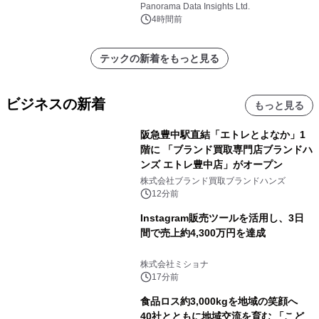
に達すると予測されており、予測期間
Panorama Data Insights Ltd.
（2026年～2036年）
4時間前
テックの新着をもっと見る
ビジネスの新着
もっと見る
阪急豊中駅直結「エトレとよなか」1
階に 「ブランド買取専門店ブランドハ
ンズ エトレ豊中店」がオープン
株式会社ブランド買取ブランドハンズ
12分前
Instagram販売ツールを活用し、3日
間で売上約4,300万円を達成
株式会社ミショナ
17分前
食品ロス約3,000kgを地域の笑顔へ
40社とともに地域交流を育む 「こど