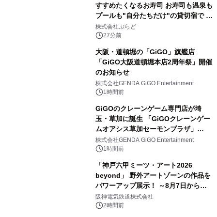
すすめたくなるお寿司 お寿司も温泉も
プールも"自分たちだけ"の貸切宿で 1
日1組限定「岩屋温泉 絵島別庭 海と
株式会社ぷらど
森」の握り寿司プラン
27分前
大阪・道頓堀の「GiGO」旗艦店
「GiGO大阪道頓堀本店2周年祭」開催
のお知らせ
株式会社GENDA GiGO Entertainment
1時間前
GiGOのクレーンゲーム専門店が埼
玉・草加に誕生 「GiGOクレーンゲー
ムオアシス草加セーモンプラザ」
2026年8月7日(金)10時グランドオープ
株式会社GENDA GiGO Entertainment
ン
1時間前
「神戸六甲ミーツ・アート2026
beyond」 野外アートゾーンの作品を
パワーアップ展示！ ～8月7日からは
直前割パスポートを販売～
阪神電気鉄道株式会社
2時間前