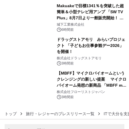
開始～
Makuakeで目標1341％を突破した超
簡単＆小型テレビ用アンプ 「SW TV
Plus」8月7日より一般販売開始！ ケ
4
ーブル1本つなぐだけ、テレビの音が
城下工業株式会社
ぐっと豊かに
6時間前
ドラッグストアモリ みらいプロジェ
クト 「子どもお仕事参観デー2026」
を開催！
5
株式会社ドラッグストアモリ
3時間前
【MBFF】マイクロバイオームという
クレンジングの新しい提案 マイクロ
バイオーム発想の新商品 「MBFF mb
6
クレンジングPRO」を2026年8月6日
株式会社フローリストジャパン
発売
3時間前
トップ
旅行・レジャーのプレスリリース一覧
ITで大分を