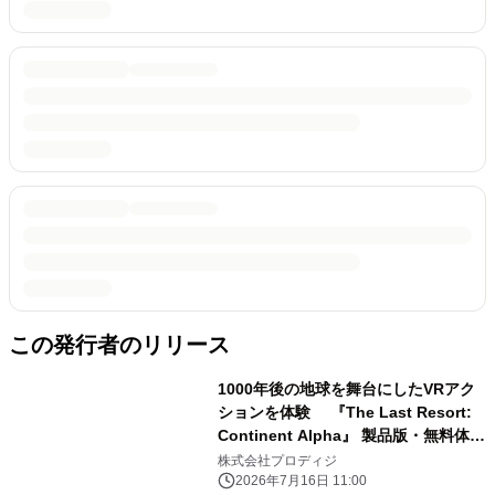
この発行者のリリース
1000年後の地球を舞台にしたVRアク
ションを体験 『The Last Resort:
Continent Alpha』 製品版・無料体験
版を正式リリース ～発売記念
株式会社プロディジ
10％OFFキャンペーンも実施～
2026年7月16日 11:00