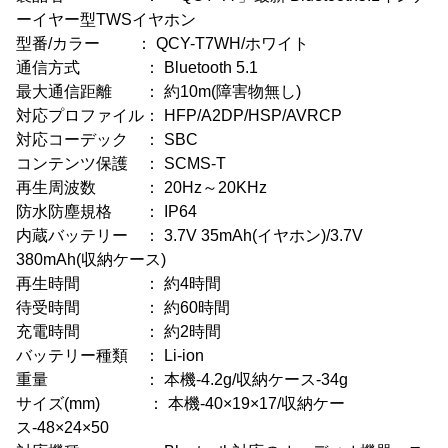
ーイヤー型TWSイヤホン
型番/カラー ： QCY-T7WH/ホワイト
通信方式 ： Bluetooth 5.1
最大通信距離 ： 約10m(障害物無し)
対応プロファイル： HFP/A2DP/HSP/AVRCP
対応コーデック ： SBC
コンテンツ保護 ： SCMS-T
再生周波数 ： 20Hz～20KHz
防水防塵規格 ： IP64
内蔵バッテリー ： 3.7V 35mAh(イヤホン)/3.7V
380mAh(収納ケース)
再生時間 ： 約4時間
待受時間 ： 約60時間
充電時間 ： 約2時間
バッテリー種類 ： Li-ion
重量 ： 本機-4.2g/収納ケース-34g
サイズ(mm) ： 本機-40×19×17/収納ケー
ス-48×24×50