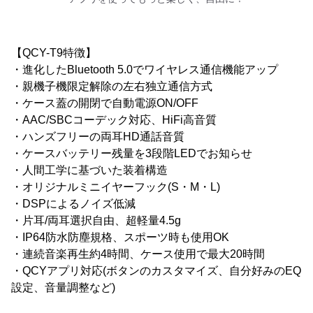
【QCY-T9特徴】
・進化したBluetooth 5.0でワイヤレス通信機能アップ
・親機子機限定解除の左右独立通信方式
・ケース蓋の開閉で自動電源ON/OFF
・AAC/SBCコーデック対応、HiFi高音質
・ハンズフリーの両耳HD通話音質
・ケースバッテリー残量を3段階LEDでお知らせ
・人間工学に基づいた装着構造
・オリジナルミニイヤーフック(S・M・L)
・DSPによるノイズ低減
・片耳/両耳選択自由、超軽量4.5g
・IP64防水防塵規格、スポーツ時も使用OK
・連続音楽再生約4時間、ケース使用で最大20時間
・QCYアプリ対応(ボタンのカスタマイズ、自分好みのEQ
設定、音量調整など)