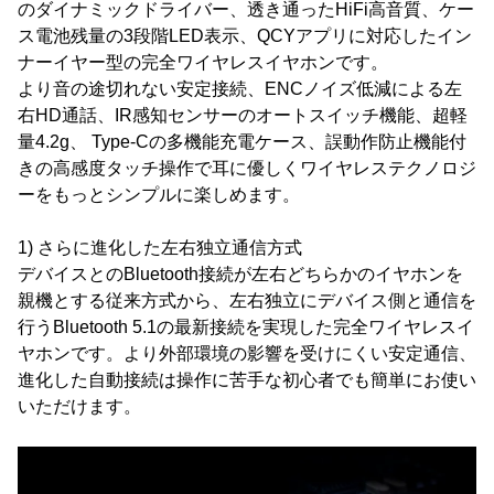
のダイナミックドライバー、透き通ったHiFi高音質、ケー
ス電池残量の3段階LED表示、QCYアプリに対応したイン
ナーイヤー型の完全ワイヤレスイヤホンです。
より音の途切れない安定接続、ENCノイズ低減による左
右HD通話、IR感知センサーのオートスイッチ機能、超軽
量4.2g、 Type-Cの多機能充電ケース、誤動作防止機能付
きの高感度タッチ操作で耳に優しくワイヤレステクノロジ
ーをもっとシンプルに楽しめます。
1) さらに進化した左右独立通信方式
デバイスとのBluetooth接続が左右どちらかのイヤホンを
親機とする従来方式から、左右独立にデバイス側と通信を
行うBluetooth 5.1の最新接続を実現した完全ワイヤレスイ
ヤホンです。より外部環境の影響を受けにくい安定通信、
進化した自動接続は操作に苦手な初心者でも簡単にお使い
いただけます。