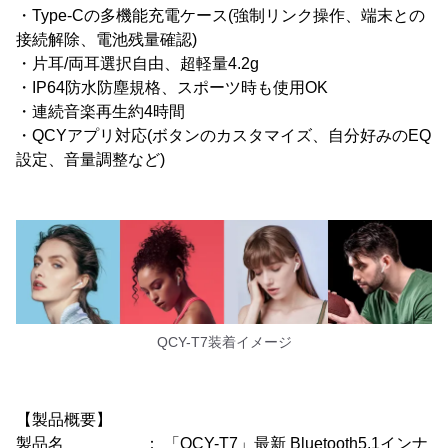
・Type-Cの多機能充電ケース(強制リンク操作、端末との
接続解除、電池残量確認)
・片耳/両耳選択自由、超軽量4.2g
・IP64防水防塵規格、スポーツ時も使用OK
・連続音楽再生約4時間
・QCYアプリ対応(ボタンのカスタマイズ、自分好みのEQ
設定、音量調整など)
QCY-T7装着イメージ
【製品概要】
製品名 ： 「QCY-T7」最新 Bluetooth5.1インナ