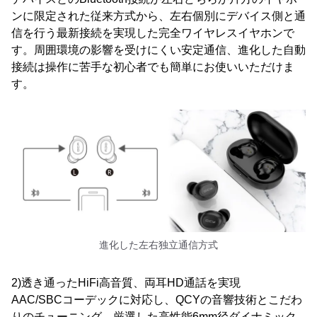
ンに限定された従来方式から、左右個別にデバイス側と通
信を行う最新接続を実現した完全ワイヤレスイヤホンで
す。周囲環境の影響を受けにくい安定通信、進化した自動
接続は操作に苦手な初心者でも簡単にお使いいただけま
す。
進化した左右独立通信方式
2)透き通ったHiFi高音質、両耳HD通話を実現
AAC/SBCコーデックに対応し、QCYの音響技術とこだわ
りのチューニング、厳選した高性能6mm径ダイナミック