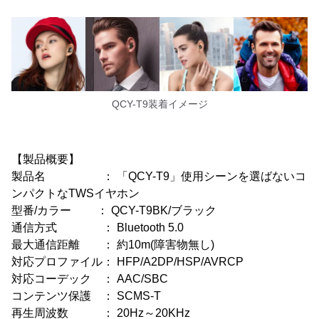
QCY-T9装着イメージ
【製品概要】
製品名 ： 「QCY-T9」使用シーンを選ばないコ
ンパクトなTWSイヤホン
型番/カラー ： QCY-T9BK/ブラック
通信方式 ： Bluetooth 5.0
最大通信距離 ： 約10m(障害物無し)
対応プロファイル： HFP/A2DP/HSP/AVRCP
対応コーデック ： AAC/SBC
コンテンツ保護 ： SCMS-T
再生周波数 ： 20Hz～20KHz