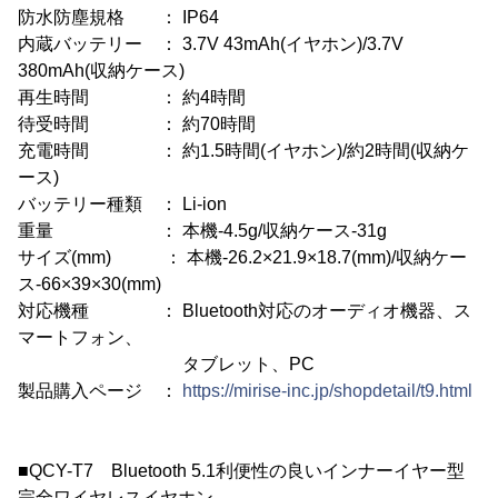
防水防塵規格 ： IP64
内蔵バッテリー ： 3.7V 43mAh(イヤホン)/3.7V
380mAh(収納ケース)
再生時間 ： 約4時間
待受時間 ： 約70時間
充電時間 ： 約1.5時間(イヤホン)/約2時間(収納ケ
ース)
バッテリー種類 ： Li-ion
重量 ： 本機-4.5g/収納ケース-31g
サイズ(mm) ： 本機-26.2×21.9×18.7(mm)/収納ケー
ス-66×39×30(mm)
対応機種 ： Bluetooth対応のオーディオ機器、ス
マートフォン、
タブレット、PC
製品購入ページ ：
https://mirise-inc.jp/shopdetail/t9.html
■QCY-T7 Bluetooth 5.1利便性の良いインナーイヤー型
完全ワイヤレスイヤホン