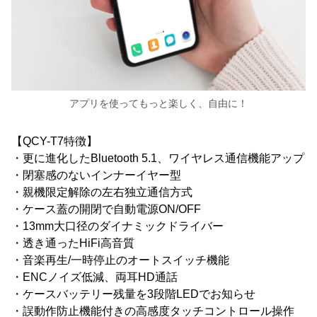
アプリを使ってもっと楽しく、自由に！
【QCY-T7特徴】
・更に進化したBluetooth 5.1、ワイヤレス通信機能アップ
・閉塞感のないインナーイヤー型
・親機限定解除の左右独立通信方式
・ケース蓋の開閉で自動電源ON/OFF
・13mm大口径のダイナミックドライバー
・透き通ったHiFi高音質
・音楽再生/一時停止のオートスイッチ機能
・ENCノイズ低減、両耳HD通話
・ケースバッテリー残量を3段階LEDでお知らせ
・誤動作防止機能付きの高感度タッチコントロール操作