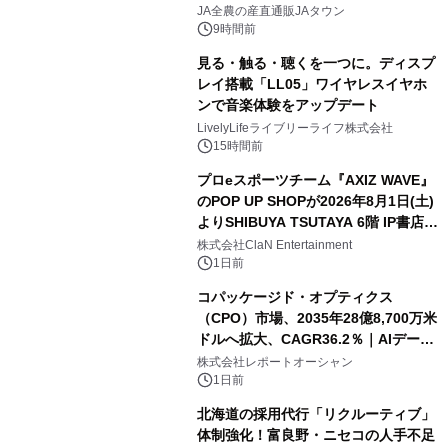
販売！～毎月１０日の定例企画～
JA全農の産直通販JAタウン
9時間前
見る・触る・聴くを一つに。ディスプ
レイ搭載「LL05」ワイヤレスイヤホ
ンで音楽体験をアップデート
LivelyLifeライブリーライフ株式会社
15時間前
プロeスポーツチーム『AXIZ WAVE』
のPOP UP SHOPが2026年8月1日(土)
よりSHIBUYA TSUTAYA 6階 IP書店で
開催決定！！
株式会社ClaN Entertainment
1日前
コパッケージド・オプティクス
（CPO）市場、2035年28億8,700万米
ドルへ拡大、CAGR36.2％｜AIデータ
センター・高速光通信需要が成長を加
株式会社レポートオーシャン
速
1日前
北海道の採用代行「リクルーティブ」
体制強化！富良野・ニセコの人手不足