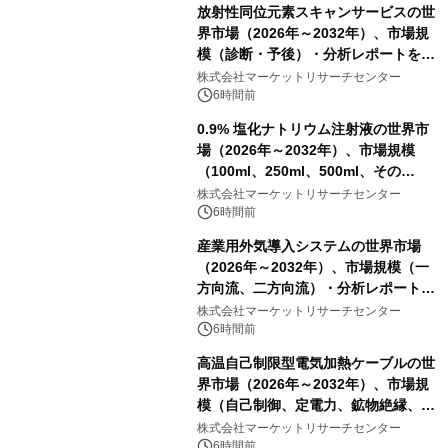
放射性同位元素スキャンサービスの世
界市場（2026年～2032年）、市場規
模（診断・予後）・分析レポートを発
表
株式会社マーケットリサーチセンター
6時間前
0.9% 塩化ナトリウム注射液の世界市
場（2026年～2032年）、市場規模
（100ml、250ml、500ml、その
他）・分析レポートを発表
株式会社マーケットリサーチセンター
6時間前
産業用外気導入システムの世界市場
（2026年～2032年）、市場規模（一
方向流、二方向流）・分析レポートを
発表
株式会社マーケットリサーチセンター
6時間前
高温自己制限型電気加熱ケーブルの世
界市場（2026年～2032年）、市場規
模（自己制御、定電力、鉱物絶縁、表
皮効果）・分析レポートを発表
株式会社マーケットリサーチセンター
6時間前