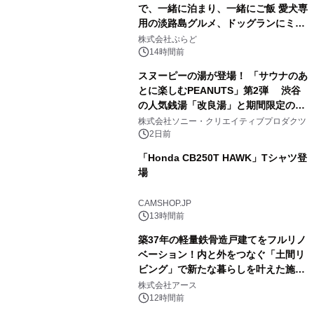
で、一緒に泊まり、一緒にご飯 愛犬専
用の淡路島グルメ、ドッグランにミニ
3
プール グランピングとトレーラーハウ
株式会社ぷらど
スの2施設で
14時間前
スヌーピーの湯が登場！ 「サウナのあ
とに楽しむPEANUTS」第2弾 渋谷
の人気銭湯「改良湯」と期間限定のコ
4
ラボレーション サウナイキタイコラ
株式会社ソニー・クリエイティブプロダクツ
ボグッズも発売決定！
2日前
「Honda CB250T HAWK」Tシャツ登
場
5
CAMSHOP.JP
13時間前
築37年の軽量鉄骨造戸建てをフルリノ
ベーション！内と外をつなぐ「土間リ
ビング」で新たな暮らしを叶えた施工
6
事例を株式会社アースが公開
株式会社アース
12時間前