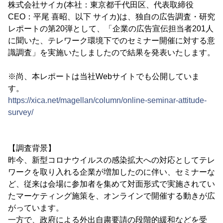
株式会社サイカ(本社：東京都千代田区、代表取締役
CEO：平尾 喜昭、以下 サイカ)は、独自の広告調査・研究
レポートの第20弾として、「企業の広告宣伝担当者201人
に聞いた、テレワーク環境下でのセミナー開催に対する意
識調査」を実施いたしましたので結果を発表いたします。
※尚、本レポートは当社Webサイトでも公開していま
す。
https://xica.net/magellan/column/online-seminar-attitude-
survey/
【調査背景】
昨今、新型コロナウイルスの感染拡大への対応としてテレ
ワークを取り入れる企業が増加したのに伴い、セミナーな
ど、従来は会場に参加者を集めて対面形式で実施されてい
たマーケティング施策を、オンラインで開催する動きが広
がっています。
一方で、政府による外出自粛要請の段階的緩和などを受