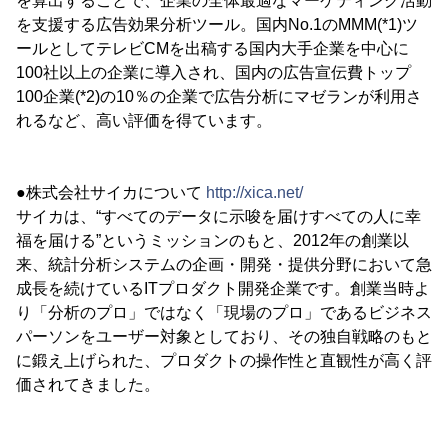
を算出することで、企業の全体最適なマーケティング活動
を支援する広告効果分析ツール。国内No.1のMMM(*1)ツ
ールとしてテレビCMを出稿する国内大手企業を中心に
100社以上の企業に導入され、国内の広告宣伝費トップ
100企業(*2)の10％の企業で広告分析にマゼランが利用さ
れるなど、高い評価を得ています。
●株式会社サイカについて
http://xica.net/
サイカは、“すべてのデータに示唆を届けすべての人に幸
福を届ける”というミッションのもと、2012年の創業以
来、統計分析システムの企画・開発・提供分野において急
成長を続けているITプロダクト開発企業です。創業当時よ
り「分析のプロ」ではなく「現場のプロ」であるビジネス
パーソンをユーザー対象としており、その独自戦略のもと
に鍛え上げられた、プロダクトの操作性と直観性が高く評
価されてきました。