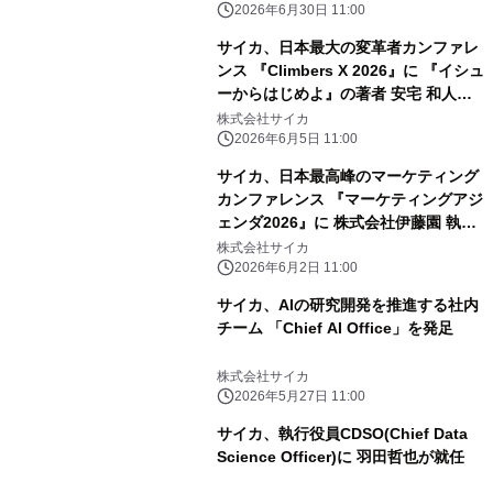
2026年6月30日 11:00
サイカ、日本最大の変革者カンファレ
ンス 『Climbers X 2026』に 『イシュ
ーからはじめよ』の著者 安宅 和人氏
と登壇
株式会社サイカ
2026年6月5日 11:00
サイカ、日本最高峰のマーケティング
カンファレンス 『マーケティングアジ
ェンダ2026』に 株式会社伊藤園 執行
役員 マーケティング本部長 志田 光正
株式会社サイカ
氏と登壇
2026年6月2日 11:00
サイカ、AIの研究開発を推進する社内
チーム 「Chief AI Office」を発足
株式会社サイカ
2026年5月27日 11:00
サイカ、執行役員CDSO(Chief Data
Science Officer)に 羽田哲也が就任