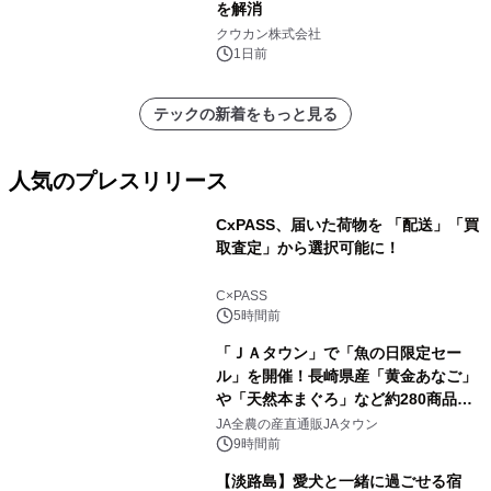
を解消
クウカン株式会社
1日前
テックの新着をもっと見る
人気のプレスリリース
CxPASS、届いた荷物を 「配送」「買
取査定」から選択可能に！
1
C×PASS
5時間前
「ＪＡタウン」で「魚の日限定セー
ル」を開催！長崎県産「黄金あなご」
や「天然本まぐろ」など約280商品を
2
販売！～毎月１０日の定例企画～
JA全農の産直通販JAタウン
9時間前
【淡路島】愛犬と一緒に過ごせる宿