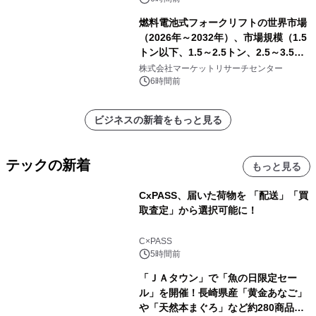
燃料電池式フォークリフトの世界市場
（2026年～2032年）、市場規模（1.5
トン以下、1.5～2.5トン、2.5～3.5ト
ン、3.5～5.0トン、その他）・分析レ
株式会社マーケットリサーチセンター
ポートを発表
6時間前
ビジネスの新着をもっと見る
テックの新着
もっと見る
CxPASS、届いた荷物を 「配送」「買
取査定」から選択可能に！
C×PASS
5時間前
「ＪＡタウン」で「魚の日限定セー
ル」を開催！長崎県産「黄金あなご」
や「天然本まぐろ」など約280商品を