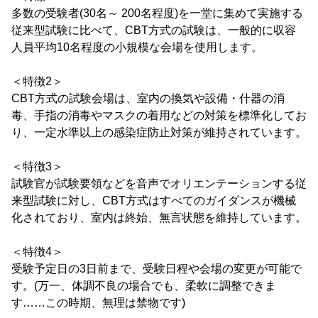
多数の受験者(30名～ 200名程度)を一堂に集めて実施する
従来型試験に比べて、CBT方式の試験は、一般的に収容
人員平均10名程度の小規模な会場を使用します。
＜特徴2＞
CBT方式の試験会場は、室内の換気や設備・什器の消
毒、手指の消毒やマスクの着用などの対策を標準化してお
り、一定水準以上の感染症防止対策が維持されています。
＜特徴3＞
試験官が試験要領などを音声でオリエンテーションする従
来型試験に対し、CBT方式はすべてのガイダンスが機械
化されており、室内は終始、無言状態を維持しています。
＜特徴4＞
受験予定日の3日前まで、受験日程や会場の変更が可能で
す。(万一、体調不良の場合でも、柔軟に調整できま
す……この時期、無理は禁物です)