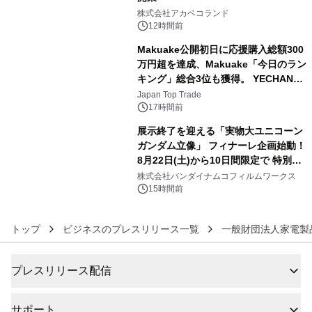
4
株式会社アカベコランド
12時間前
Makuake公開初日に応援購入総額300
万円超を達成、Makuake「今日のラン
キング」総合3位も獲得。 YECHAN音
5
浴シンギングボウル第2弾の大型サイ
Japan Top Trade
ズ（XL・2XL・3XL）を先行販売中
17時間前
展示終了を迎える「実物大ユニコーン
ガンダム立像」 フィナーレ企画始動！
8月22日(土)から10日間限定で 特別映
6
像『UNICORN GUNDAM Statue ―
株式会社バンダイナムコフィルムワークス
BEYOND POSSIBILITY ―』を上映！
15時間前
トップ
ビジネスのプレスリリース一覧
一般財団法人家電製
プレスリリース配信
サポート