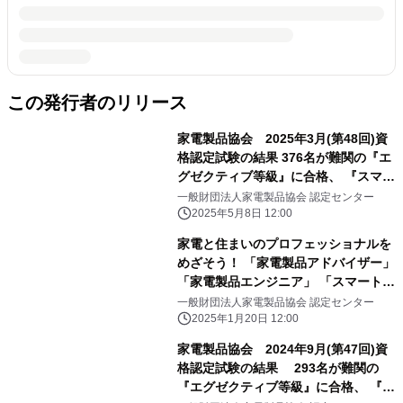
この発行者のリリース
家電製品協会 2025年3月(第48回)資
格認定試験の結果 376名が難関の『エ
グゼクティブ等級』に合格、 『スマー
トマスター』も多数誕生
一般財団法人家電製品協会 認定センター
2025年5月8日 12:00
家電と住まいのプロフェッショナルを
めざそう！ 「家電製品アドバイザー」
「家電製品エンジニア」 「スマートマ
スター」資格 2025年3月(第48回)資
一般財団法人家電製品協会 認定センター
格認定試験の受験申請がスタートしま
2025年1月20日 12:00
した！
家電製品協会 2024年9月(第47回)資
格認定試験の結果 293名が難関の
『エグゼクティブ等級』に合格、 『ス