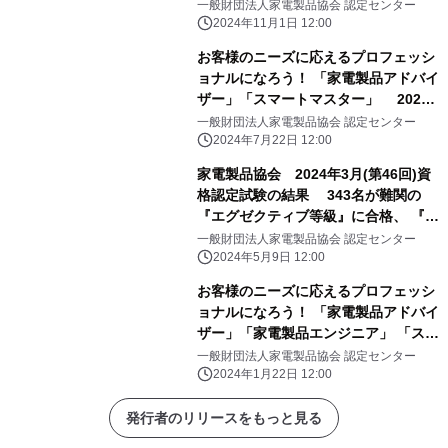
マートマスター』も多数誕生
一般財団法人家電製品協会 認定センター
2024年11月1日 12:00
お客様のニーズに応えるプロフェッシ
ョナルになろう！ 「家電製品アドバイ
ザー」「スマートマスター」 2024
年9月(第47回)資格認定試験の受験申
一般財団法人家電製品協会 認定センター
請がスタートしました！
2024年7月22日 12:00
家電製品協会 2024年3月(第46回)資
格認定試験の結果 343名が難関の
『エグゼクティブ等級』に合格、 『ス
マートマスター』も多数誕生
一般財団法人家電製品協会 認定センター
2024年5月9日 12:00
お客様のニーズに応えるプロフェッシ
ョナルになろう！ 「家電製品アドバイ
ザー」「家電製品エンジニア」 「スマ
ートマスター」 2024年3月(第46回)
一般財団法人家電製品協会 認定センター
資格認定試験の受験申請がスタートし
2024年1月22日 12:00
ました！
発行者のリリースをもっと見る