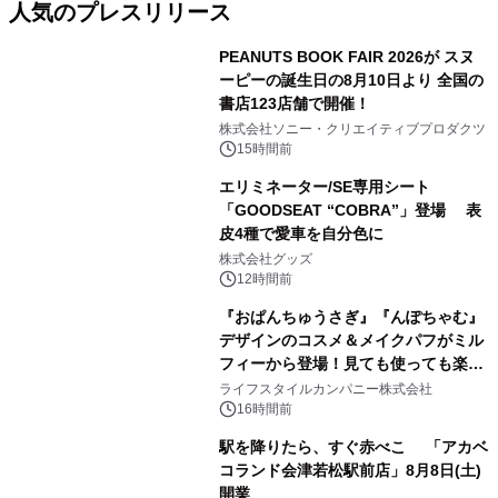
人気のプレスリリース
PEANUTS BOOK FAIR 2026が スヌ
ーピーの誕生日の8月10日より 全国の
書店123店舗で開催！
1
株式会社ソニー・クリエイティブプロダクツ
15時間前
エリミネーター/SE専用シート
「GOODSEAT “COBRA”」登場 表
皮4種で愛車を自分色に
2
株式会社グッズ
12時間前
『おぱんちゅうさぎ』『んぽちゃむ』
デザインのコスメ＆メイクパフがミル
フィーから登場！見ても使っても楽し
3
い、ポップでキュートなコレクショ
ライフスタイルカンパニー株式会社
ン。
16時間前
駅を降りたら、すぐ赤べこ 「アカベ
コランド会津若松駅前店」8月8日(土)
開業