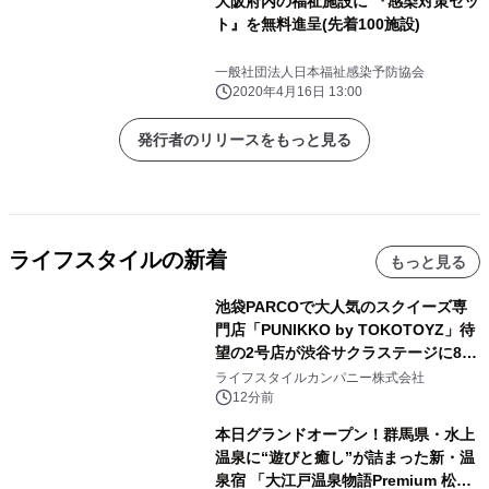
大阪府内の福祉施設に 『感染対策セッ
ト』を無料進呈(先着100施設)
一般社団法人日本福祉感染予防協会
2020年4月16日 13:00
発行者のリリースをもっと見る
ライフスタイルの新着
もっと見る
池袋PARCOで大人気のスクイーズ専
門店「PUNIKKO by TOKOTOYZ」待
望の2号店が渋谷サクラステージに8月
21日オープン！
ライフスタイルカンパニー株式会社
12分前
本日グランドオープン！群馬県・水上
温泉に“遊びと癒し”が詰まった新・温
泉宿 「大江戸温泉物語Premium 松乃