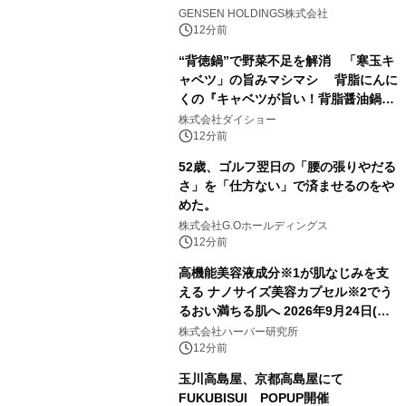
井」が誕生
GENSEN HOLDINGS株式会社
12分前
“背徳鍋”で野菜不足を解消 「寒玉キ
ャベツ」の旨みマシマシ 背脂にんに
くの『キャベツが旨い！背脂醤油鍋ス
ープ』発売
株式会社ダイショー
12分前
52歳、ゴルフ翌日の「腰の張りやだる
さ」を「仕方ない」で済ませるのをや
めた。
株式会社G.Oホールディングス
12分前
高機能美容液成分※1が肌なじみを支
える ナノサイズ美容カプセル※2でう
るおい満ちる肌へ 2026年9月24日(木)
よりリニューアル新発売 『ディープモ
株式会社ハーバー研究所
イストセラム』
12分前
玉川高島屋、京都高島屋にて
FUKUBISUI POPUP開催