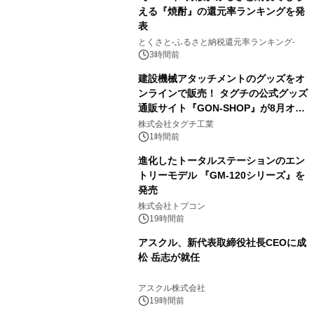
える『焼酎』の還元率ランキングを発
表
3
とくさと-ふるさと納税還元率ランキング-
3時間前
建設機械アタッチメントのグッズをオ
ンラインで販売！ タグチの公式グッズ
通販サイト『GON-SHOP』が8月オー
4
プン
株式会社タグチ工業
1時間前
進化したトータルステーションのエン
トリーモデル 『GM-120シリーズ』を
発売
5
株式会社トプコン
19時間前
アスクル、新代表取締役社長CEOに成
松 岳志が就任
6
アスクル株式会社
19時間前