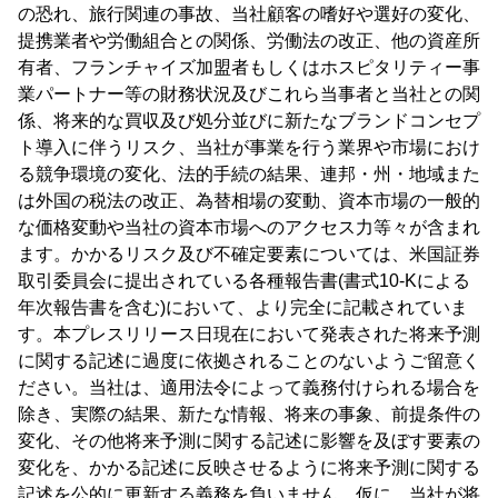
の恐れ、旅行関連の事故、当社顧客の嗜好や選好の変化、
提携業者や労働組合との関係、労働法の改正、他の資産所
有者、フランチャイズ加盟者もしくはホスピタリティー事
業パートナー等の財務状況及びこれら当事者と当社との関
係、将来的な買収及び処分並びに新たなブランドコンセプ
ト導入に伴うリスク、当社が事業を行う業界や市場におけ
る競争環境の変化、法的手続の結果、連邦・州・地域また
は外国の税法の改正、為替相場の変動、資本市場の一般的
な価格変動や当社の資本市場へのアクセス力等々が含まれ
ます。かかるリスク及び不確定要素については、米国証券
取引委員会に提出されている各種報告書(書式10-Kによる
年次報告書を含む)において、より完全に記載されていま
す。本プレスリリース日現在において発表された将来予測
に関する記述に過度に依拠されることのないようご留意く
ださい。当社は、適用法令によって義務付けられる場合を
除き、実際の結果、新たな情報、将来の事象、前提条件の
変化、その他将来予測に関する記述に影響を及ぼす要素の
変化を、かかる記述に反映させるように将来予測に関する
記述を公的に更新する義務を負いません。仮に、当社が将