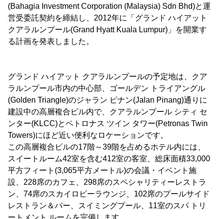
(Bahagia Investment Corporation (Malaysia) Sdn Bhd)と運
営受委託契約を締結し、2012年に「グランド ハイアット
クアラルンプール(Grand Hyatt Kuala Lumpur)」を開業す
る計画を発表しました。
グランド ハイアット クアラルンプールの予定地は、クア
ラルンプール市内の中心部、ゴールデン トライアングル
(Golden Triangle)のジャラン ピナン(Jalan Pinang)通りに
建設中の高層複合ビル内で、クアラルンプール シティ セ
ンター(KLCC)とペトロナス ツイン タワー(Petronas Twin
Towers)にほど近い便利なロケーションです。
この高層複合ビルの17階～39階を占めるホテル内には、
スイートルーム42室を含む412室の客室、総床面積33,000
平方フィート(3,065平方メートル)の会議・イベント施
設、228席のカフェ、298席のスペシャリティーレストラ
ン、74席のスカイロビーラウンジ、102席のプールサイド
レストラン＆バー、スイミングプール、11室のスパ トリ
ートメント ルームを完備します。