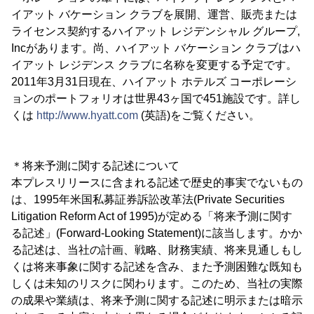
イアット バケーション クラブを展開、運営、販売または
ライセンス契約するハイアット レジデンシャル グループ,
Incがあります。尚、ハイアット バケーション クラブはハ
イアット レジデンス クラブに名称を変更する予定です。
2011年3月31日現在、ハイアット ホテルズ コーポレーシ
ョンのポートフォリオは世界43ヶ国で451施設です。詳し
くは
http://www.hyatt.com
(英語)をご覧ください。
＊将来予測に関する記述について
本プレスリリースに含まれる記述で歴史的事実でないもの
は、1995年米国私募証券訴訟改革法(Private Securities
Litigation Reform Act of 1995)が定める「将来予測に関す
る記述」(Forward-Looking Statement)に該当します。かか
る記述は、当社の計画、戦略、財務実績、将来見通しもし
くは将来事象に関する記述を含み、また予測困難な既知も
しくは未知のリスクに関わります。このため、当社の実際
の成果や業績は、将来予測に関する記述に明示または暗示