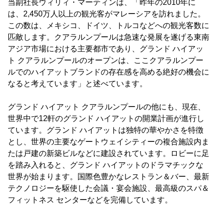
当副社長ウィリィ・マーティンは、「昨年の2010年に
は、2,450万人以上の観光客がマレーシアを訪れました。
この数は、メキシコ、ドイツ、トルコなどへの観光客数に
匹敵します。クアラルンプールは急速な発展を遂げる東南
アジア市場における主要都市であり、グランド ハイアッ
ト クアラルンプールのオープンは、ここクアラルンプー
ルでのハイアットブランドの存在感を高める絶好の機会に
なると考えています」と述べています。
グランド ハイアット クアラルンプールの他にも、現在、
世界中で12軒のグランド ハイアットの開業計画が進行し
ています。グランド ハイアットは独特の華やかさを特徴
とし、世界の主要なゲートウェイシティーの複合施設内ま
たは戸建の新築ビルなどに建設されています。ロビーに足
を踏み入れると、グランド ハイアットのドラマチックな
世界が始まります。国際色豊かなレストラン＆バー、最新
テクノロジーを駆使した会議・宴会施設、最高級のスパ＆
フィットネス センターなどを完備しています。