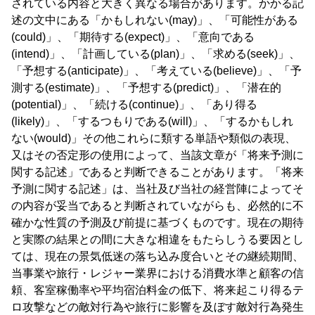
されている内容と大きく異なる場合があります。かかる記
述の文中にある「かもしれない(may)」、「可能性がある
(could)」、「期待する(expect)」、「意向である
(intend)」、「計画している(plan)」、「求める(seek)」、
「予想する(anticipate)」、「考えている(believe)」、「予
測する(estimate)」、「予想する(predict)」、「潜在的
(potential)」、「続ける(continue)」、「あり得る
(likely)」、「するつもりである(will)」、「するかもしれ
ない(would)」その他これらに類する単語や類似の表現、
又はその否定形の使用によって、当該文章が「将来予測に
関する記述」であると判断できることがあります。「将来
予測に関する記述」は、当社及び当社の経営陣によってそ
の内容が妥当であると判断されていながらも、必然的に不
確かな性質の予測及び前提に基づくものです。現在の期待
と実際の結果との間に大きな相違をもたらしうる要因とし
ては、現在の景気低迷の落ち込み度合いとその継続期間、
当事業や旅行・レジャー業界における消費水準と顧客の信
頼、客室稼働率や平均宿泊料金の低下、将来起こり得るテ
ロ攻撃などの敵対行為や旅行に影響を及ぼす敵対行為発生