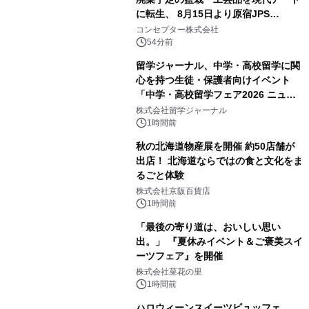
に転生、 8月15日より原宿JPS
Galleryにて約30点を展示
コンセプター株式会社
54分前
留学ジャーナル、中学・高校留学に関
心を持つ生徒・保護者向けイベント
「中学・高校留学フェア2026 ニュー
ジーランド＆オーストラリア」を
株式会社留学ジャーナル
9/12(土)に開催
1時間前
秋の北海道物産展を開催 約50店舗が
出店！ 北海道ならではの食と文化をま
るごと体験
株式会社京阪百貨店
1時間前
「最後の寄り道は、おいしい思い
出。」 『夏休みイベント＆ご褒美スイ
ーツフェア』を開催
株式会社菜花の里
1時間前
ハロウィーンスイーツビュッフェ