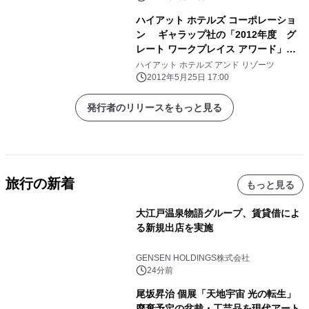
ハイアット ホテルズ コーポレーショ
ン ギャラップ社の「2012年度 グ
レート ワークプレイス アワード」を
受賞 ～世界で“働きがいのある企
ハイアット ホテルズ アンド リゾーツ
業”の1社に選出～
2012年5月25日 17:00
発行者のリリースをもっと見る
旅行の新着
もっと見る
大江戸温泉物語グループ、賃貸借によ
る新規出店を実施
GENSEN HOLDINGS株式会社
24分前
尾坂昇治 個展「天地宇宙 光の転生」
廃棄予定の盆栽・工芸品を現代アート