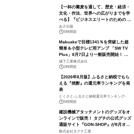
【一杯の蕎麦を通して、歴史・経済・
文化・作法、世界への広がりまでを学
べる】『ビジネスエリートのための 教
3
養としての蕎麦』2026年8月25日
あさ出版
（火）発売
5時間前
Makuakeで目標1341％を突破した超
簡単＆小型テレビ用アンプ 「SW TV
Plus」8月7日より一般販売開始！ ケ
4
ーブル1本つなぐだけ、テレビの音が
城下工業株式会社
ぐっと豊かに
2時間前
【2026年8月版】ふるさと納税でもら
える『焼酎』の還元率ランキングを発
表
5
とくさと-ふるさと納税還元率ランキング-
5時間前
建設機械アタッチメントのグッズをオ
ンラインで販売！ タグチの公式グッズ
通販サイト『GON-SHOP』が8月オー
6
プン
株式会社タグチ工業