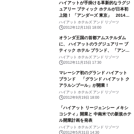
ハイアットが手掛ける革新的なラグジ
ュアリー ブティック ホテルが日本初
上陸！ 「アンダーズ 東京」 2014年
に開業
ハイアット ホテルズ アンド リゾーツ
2012年12月13日 18:00
オランダ王国の首都アムステルダム
に、 ハイアットのラグジュアリー ブ
ティック ホテル ブランド、 「アンダ
ーズ アムステルダム プリンセングラ
ハイアット ホテルズ アンド リゾーツ
フト」が開業！
2012年11月15日 17:30
マレーシア初のグランド ハイアット
ブランド 「グランド ハイアット ク
アラルンプール」が開業！
ハイアット ホテルズ アンド リゾーツ
2012年9月19日 18:00
「ハイアット リージェンシー メキシ
コシティ」開業と 中南米での新規ホテ
ル開業計画を発表
ハイアット ホテルズ アンド リゾーツ
2012年5月31日 14:30