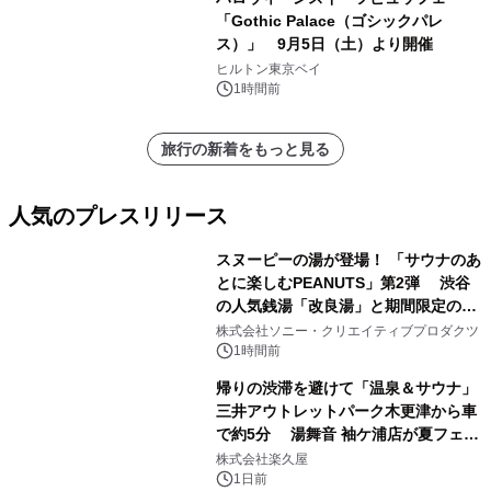
「Gothic Palace（ゴシックパレ
ス）」 9月5日（土）より開催
ヒルトン東京ベイ
1時間前
旅行の新着をもっと見る
人気のプレスリリース
スヌーピーの湯が登場！ 「サウナのあ
とに楽しむPEANUTS」第2弾 渋谷
の人気銭湯「改良湯」と期間限定のコ
1
ラボレーション サウナイキタイコラ
株式会社ソニー・クリエイティブプロダクツ
ボグッズも発売決定！
1時間前
帰りの渋滞を避けて「温泉＆サウナ」
三井アウトレットパーク木更津から車
で約5分 湯舞音 袖ケ浦店が夏フェア
2
メニューを提供
株式会社楽久屋
1日前