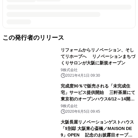
この発行者のリリース
リフォームからリノベーション、そし
てリホープへ リノベーションまちづ
くりサロンが大阪に新規オープン
9株式会社
2021年4月1日 09:30
完成度90％で販売される「未完成住
宅」サービス提供開始 三軒茶屋にて
東京初のオープンハウス6/12～14開
催 ～コロナ後のニューノーマル住宅
9株式会社
取得プラットフォーム～
2020年6月5日 09:45
大阪長屋リノベーションゲストハウス
「9別邸 大阪東心斎橋／MAISON DE
9」OPEN 記念のお披露目オープン