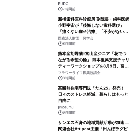
BUDO
7時間前
新橋歯科医科診療所 副院長・歯科医師
小野宇宙が「後悔しない歯科選び」
「痛くない歯科治療」「不安がない治
療計画」をテーマに専門監修
医療法人財団 興学会
8時間前
熊本産胡蝶蘭×富山産ジニア「花でつ
ながる希望の輪」 熊本復興支援チャリ
ティーワークショップを8月9日、富
山・射水で開催
フラワーライフ振興協議会
8時間前
高断熱住宅専門誌「だん25」発売！
日々のストレス軽減、暮らしはもっと
自由に
jimosumu
9時間前
サンエス石膏の地域貢献活動が加速 ―
関連会社Attipect主催「田んぼラグビ