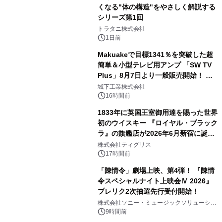
くなる"体の構造"をやさしく解説する
シリーズ第1回
3
トラタニ株式会社
1日前
Makuakeで目標1341％を突破した超
簡単＆小型テレビ用アンプ 「SW TV
Plus」8月7日より一般販売開始！ ケ
4
ーブル1本つなぐだけ、テレビの音が
城下工業株式会社
ぐっと豊かに
16時間前
1833年に英国王室御用達を賜った世界
初のウイスキー 『ロイヤル・ブラック
ラ』の旗艦店が2026年6月新宿に誕
5
生 バカルディ ジャパンと連携した
株式会社ティグリス
没入型バー「BAR Arca」
17時間前
「陳情令」劇場上映、第4弾！ 『陳情
令スペシャルナイト上映会Ⅳ 2026』
プレリク2次抽選先行受付開始！
6
株式会社ソニー・ミュージックソリューショ
ンズ
9時間前