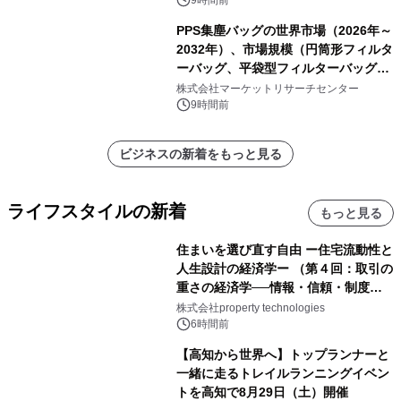
表
9時間前
PPS集塵バッグの世界市場（2026年～
2032年）、市場規模（円筒形フィルタ
ーバッグ、平袋型フィルターバッグ、
プリーツフィルターバッグ、その
株式会社マーケットリサーチセンター
他）・分析レポートを発表
9時間前
ビジネスの新着をもっと見る
ライフスタイルの新着
もっと見る
住まいを選び直す自由 ー住宅流動性と
人生設計の経済学ー （第４回：取引の
重さの経済学──情報・信頼・制度を
PropTechはどう組み替えるか）｜
株式会社property technologies
PropTech-Lab
6時間前
【高知から世界へ】トップランナーと
一緒に走るトレイルランニングイベン
トを高知で8月29日（土）開催