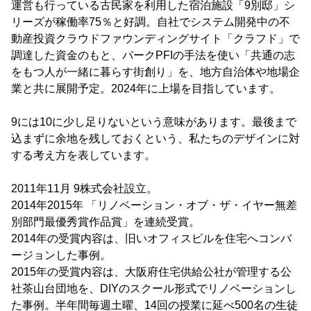
運営も行っている古民家を利用した宿泊施設「9別邸」シ
リーズが稼働率75％と好調。自社でシステム開発中の不
動産投資クラウドファウンディングサイト「クラフド」で
調達した資金のもと、パークPFIの手法を使い「共通の志
をもつ人が一緒に暮らす街創り」を、地方自治体や地場企
業と共に展開予定。2024年に上場を目指しています。
9には10に少し足りないという意味があります。最後まで
込まずに余地を残しておくという、私たちのデザインに対
する考え方を表しています。
2011年11月 9株式会社設立。
2014年2015年 「リノベーション・オブ・ザ・イヤー無差
別部門最優秀賞作品賞」を連続受賞。
2014年の受賞内容は、旧いオフィスビルを住宅へコンバ
ージョンした事例。
2015年の受賞内容は、大阪府住宅供給公社が管理する公
社茶山台団地を、DIYのスクール形式でリノベーションし
た事例。半年間毎週土曜、14回の授業に延べ500名の生徒