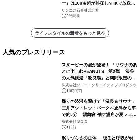
ー」は100名超が熱狂しNHKで放送さ
れました。
サンエス石膏株式会社
9時間前
ライフスタイルの新着をもっと見る
人気のプレスリリース
スヌーピーの湯が登場！ 「サウナのあ
とに楽しむPEANUTS」第2弾 渋谷
の人気銭湯「改良湯」と期間限定のコ
1
ラボレーション サウナイキタイコラ
株式会社ソニー・クリエイティブプロダクツ
ボグッズも発売決定！
16時間前
帰りの渋滞を避けて「温泉＆サウナ」
三井アウトレットパーク木更津から車
で約5分 湯舞音 袖ケ浦店が夏フェア
2
メニューを提供
株式会社楽久屋
1日前
眠りづらさの正体──寝ると呼吸が弱