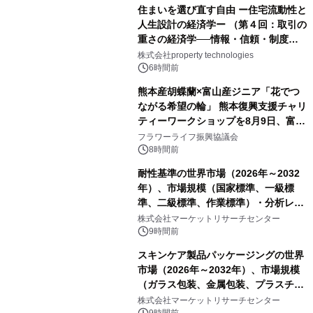
住まいを選び直す自由 ー住宅流動性と
人生設計の経済学ー （第４回：取引の
重さの経済学──情報・信頼・制度を
PropTechはどう組み替えるか）｜
株式会社property technologies
PropTech-Lab
6時間前
熊本産胡蝶蘭×富山産ジニア「花でつ
ながる希望の輪」 熊本復興支援チャリ
ティーワークショップを8月9日、富
山・射水で開催
フラワーライフ振興協議会
8時間前
耐性基準の世界市場（2026年～2032
年）、市場規模（国家標準、一級標
準、二級標準、作業標準）・分析レポ
ートを発表
株式会社マーケットリサーチセンター
9時間前
スキンケア製品パッケージングの世界
市場（2026年～2032年）、市場規模
（ガラス包装、金属包装、プラスチッ
ク包装、その他）・分析レポートを発
株式会社マーケットリサーチセンター