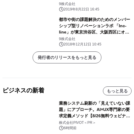
ハウスを8月28日・29日開催
9株式会社
2019年8月22日 16:45
都市や街の課題解決のためのメンバー
シップ型リノベーションラボ 「Inc-
line」が東京渋谷区、大阪西区にオー
プン！
9株式会社
2018年12月12日 10:45
発行者のリリースをもっと見る
ビジネスの新着
もっと見る
業務システム刷新の「見えていない課
題」にアプローチ。AI×UX専門家の要
求定義メソッド【8/26無料ウェビナ
ー】株式会社PIVOT
株式会社PIVOT＜PR＞
6時間前