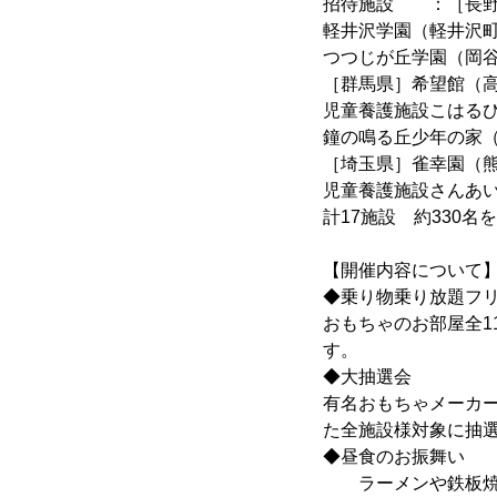
招待施設 ：［長野
軽井沢学園（軽井沢
つつじが丘学園（岡
［群馬県］希望館（
児童養護施設こはる
鐘の鳴る丘少年の家
［埼玉県］雀幸園（
児童養護施設さんあ
計17施設 約330名
【開催内容について
◆乗り物乗り放題フ
おもちゃのお部屋全1
す。
◆大抽選会
有名おもちゃメーカ
た全施設様対象に抽
◆昼食のお振舞い
ラーメンや鉄板焼き