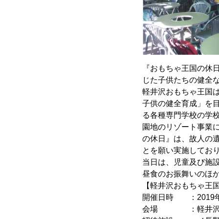
『おもちゃ王国の休
じた子供たちの健全
軽井沢おもちゃ王国は
子供の健全育成」を
る各種専門学校の学
園地のリゾート事業
の休日』は、故人の
とを願い実施してお
当日は、児童及び施設
昼食のお振舞いのほ
【軽井沢おもちゃ王
開催日時 ：2019年1
会場 ：軽井沢お