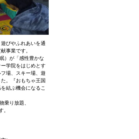
、遊びやふれあいを通
貢献事業です。
永眠）が「感性豊かな
ナー学院をはじめとす
ルフ場、スキー場、遊
した。『おもちゃ王国
係を結ぶ機会になるこ
り物乗り放題、
す。