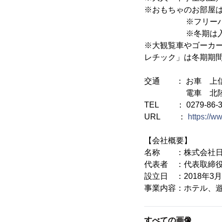
※おもちゃのお部屋
※フリーパスは、
※冬期は入園券
※大観覧車やゴーカ
レチック」は冬期期
交通 ： お車 上信
電車 北陸新幹線
TEL ： 0279-86-3
URL ：
https://
【会社概要】
名称 ：株式会社日
代表者 ：代表取締役
設立日 ：2018年3月
事業内容：ホテル、
すべての画像