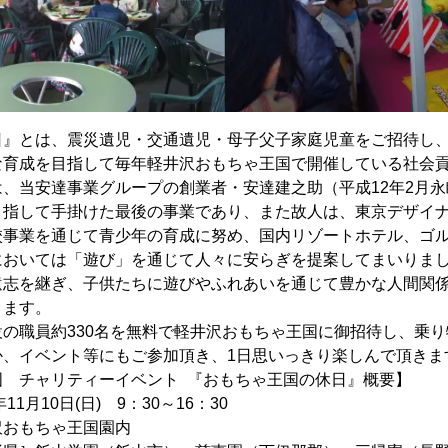
日』とは、震災遺児・交通遺児・母子父子家庭児童をご招待し
な育成を目指して毎年軽井沢おもちゃ王国で開催している社会
、当安達事業グループの創業者・安達建之助（平成12年2月
目指して手掛けた最後の事業であり、また故人は、東京デザイ
校事業を通じて青少年の育成に努め、国内リゾートホテル、ゴ
においては「遊び」を通じて人々に安らぎを提案してまいりま
遺志を継ぎ、子供たちに遊びやふれあいを通じて豊かな人間関
ります。
の職員約330名を無料で軽井沢おもちゃ王国に御招待し、乗
か、イベント等にもご参加頂き、1日思いっきり楽しんで頂きま
国 チャリティーイベント 『おもちゃ王国の休日』概要】
1月10日(日) 9：30～16：30
もちゃ王国園内