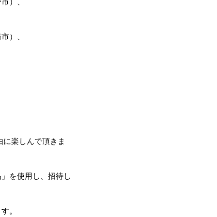
野市）、
崎市）、
由に楽しんで頂きま
品」を使用し、招待し
ます。