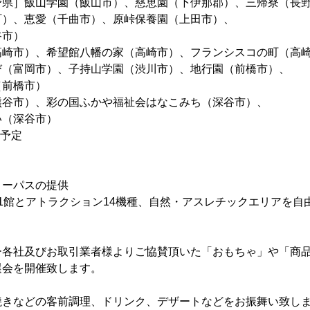
県］飯山学園（飯山市）、慈恵園（下伊那郡）、三帰寮（長
町）、恵愛（千曲市）、原峠保養園（上田市）、
谷市）
高崎市）、希望館八幡の家（高崎市）、フランシスコの町（高
び（富岡市）、子持山学園（渋川市）、地行園（前橋市）、
（前橋市）
熊谷市）、彩の国ふかや福祉会はなこみち（深谷市）、
い（深谷市）
を予定
】
リーパスの提供
1館とアトラクション14機種、自然・アスレチックエリアを自
ー各社及びお取引業者様よりご協賛頂いた「おもちゃ」や「商
選会を開催致します。
などの客前調理、ドリンク、デザートなどをお振舞い致し