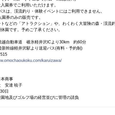
は入園券でご利用いただけます。
渓流釣り・体験イベントにはご利用できません。
のみの販売です。
ートなどの「アトラクション」や、わくわく大冒険の森・渓流釣
間休園です。予めご了承ください。
越自動車道 碓氷軽井沢ICより30km 約60分
軽井沢駅より送迎バス(有料・予約制)
515
www.omochaoukoku.com/karuizawa/
本商事
 安達 暁子
30日
遊園地及びゴルフ場の経営並びに管理の請負