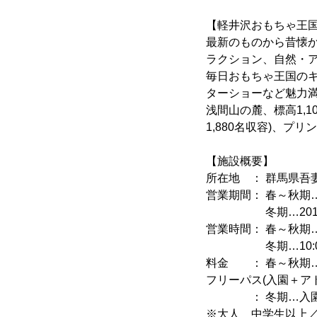
【軽井沢おもちゃ王
最新のものから昔懐か
ラクション、自然・
毎日おもちゃ王国の
ターショーなど魅力
浅間山の麓、標高1,
1,880名収容)、プ
【施設概要】
所在地 ： 群馬県吾
営業期間： 春～秋期…2
冬期…2019年12月
営業時間： 春～秋期…平日
冬期…10:00～
料金 ： 春～秋期…入園
フリーパス(入園＋アトラ
： 冬期…入園 大人
※大人 中学生以上／