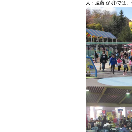
人：遠藤 保明)では