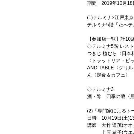
期間：2019年10月18
(1)テルミナ×江戸
テルミナ5階「たべテ
【参加店一覧】計10
◇テルミナ5階 レス
つきじ 植むら〈日本料
〈トラットリア・ピッツ
AND TABLE〈
ん〈定食＆カフェ〉
◇テルミナ3
酒・肴 四季の蔵〈
(2)「専門家による
日時：10月19日(土)1
講師：大竹 道茂(オオ
上原 恭子(ウエハ