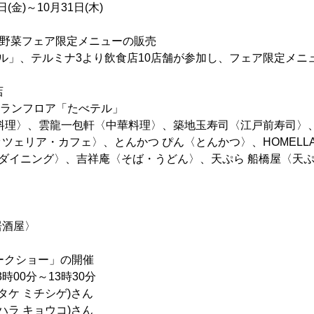
日(金)～10月31日(木)
東京野菜フェア限定メニューの販売
ル」、テルミナ3より飲食店10店舗が参加し、フェア限定メニ
店
トランフロア「たべテル」
理〉、雲龍一包軒〈中華料理〉、築地玉寿司〈江戸前寿司〉、Ciel
ェリア・カフェ〉、とんかつ ぴん〈とんかつ〉、HOMELLA TE
グリルダイニング〉、吉祥庵〈そば・うどん〉、天ぷら 船橋屋〈天
居酒屋〉
トークショー」の開催
3時00分～13時30分
タケ ミチシゲ)さん
ラ キョウコ)さん