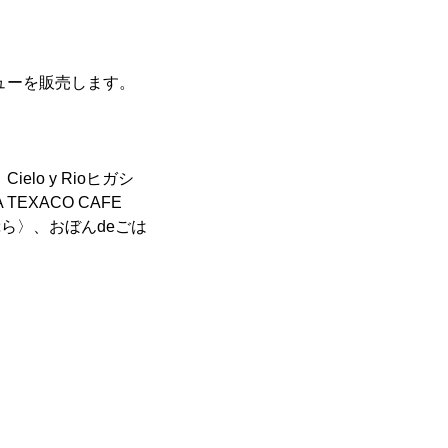
ューを販売します。
o y Rioヒガシ
XACO CAFE
ぷら〉、おぼんdeごは