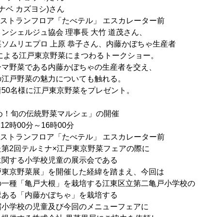
ベ カズヨシ)さん
レストランフロア「たべテル」 エスカレーター前
ンシェルジュ協会 理事長 大竹 道茂さん、
リエプロ 上原 恭子さん、内藤かぼちゃ生産者
る江戸東京野菜にまつわるトークショー。
野菜である内藤かぼちゃの生産者を交え、
戸野菜の魅力についても触れる。
名様に江戸東京野菜をプレゼント。
すめ！旬の伝統野菜マルシェ」の開催
12時00分～16時00分
レストランフロア「たべテル」 エスカレーター前
第2回テルミナ×江戸東京野菜フェアの際に
する小学校児童の展示会である
京野菜展」を開催した経緯を踏まえ、今回は
種「亀戸大根」を栽培する江東区立第二亀戸小学校の
る「内藤かぼちゃ」を栽培する
学校の児童及び今回のメニューフェアに