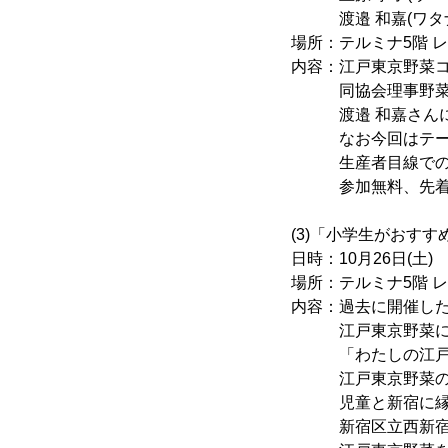
渡邉 和嘉(ワタナ
場所：テルミナ5階 
内容：江戸東京野菜コ
同協会理事野菜ソム
渡邉 和嘉さんによ
なお今回はテーマ
生産者目線での江
参加無料、先着50
(3)「小学生がおす
日時：10月26日(土) 
場所：テルミナ5階 
内容：過去に開催した
江戸東京野菜に関
「わたしの江戸東
江戸東京野菜の一
児童と新宿に縁あ
新宿区立西新宿小