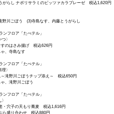
とうがらし ナポリサラミのピッツァカラブレーゼ 税込1,620円
2)滝野川ごぼう (3)寺島なす、内藤とうがらし
ランフロア「たべテル」
かつ〉
すのはさみ揚げ 税込626円
ちゃ、寺島なす
ランフロア「たべテル」
料理〉
～滝野川ごぼうチップ添え～ 税込650円
ちゃ、滝野川ごぼう
ランフロア「たべテル」
ん〉
海老・穴子の天もり蕎麦 税込1,616円
天ぷら盛り合わせ 税込880円