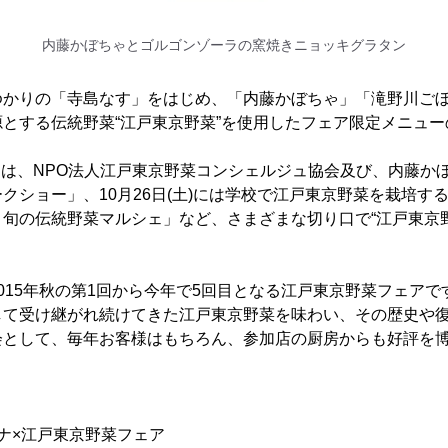
内藤かぼちゃとゴルゴンゾーラの窯焼きニョッキグラタン
ゆかりの「寺島なす」をはじめ、「内藤かぼちゃ」「滝野川ご
とする伝統野菜“江戸東京野菜”を使用したフェア限定メニュ
土)には、NPO法人江戸東京野菜コンシェルジュ協会及び、内藤
クショー」、10月26日(土)には学校で江戸東京野菜を栽培す
旬の伝統野菜マルシェ」など、さまざまな切り口で“江戸東京
015年秋の第1回から今年で5回目となる江戸東京野菜フェアで
して受け継がれ続けてきた江戸東京野菜を味わい、その歴史や
会として、毎年お客様はもちろん、参加店の厨房からも好評を
ナ×江戸東京野菜フェア