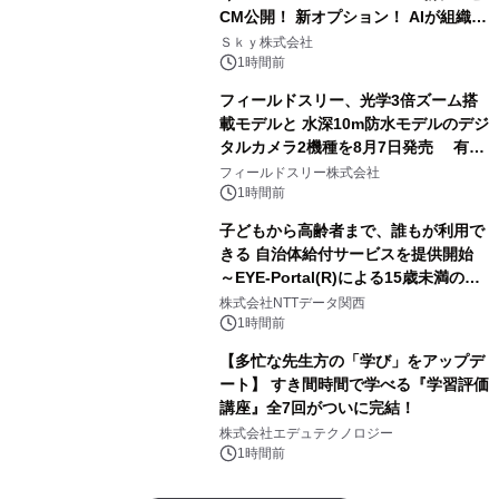
CM公開！ 新オプション！ AIが組織の
業務実態を分析し労務改善を支援。 藤
Ｓｋｙ株式会社
原竜也メイキング動画公開 「もしAIが
1時間前
自分を分析したら、すぐ休めと言われ
フィールドスリー、光学3倍ズーム搭
る自信がある」「昨年の夏はカブトム
載モデルと 水深10m防水モデルのデジ
シを捕まえたり、虫と戦ったり…」
タルカメラ2機種を8月7日発売 有効
約1300万画素、用途別に選べるコンデ
フィールドスリー株式会社
ジ新登場
1時間前
子どもから高齢者まで、誰もが利用で
きる 自治体給付サービスを提供開始
～EYE-Portal(R)による15歳未満の本
人認証と デジタルデバイド対策で実現
株式会社NTTデータ関西
～
1時間前
【多忙な先生方の「学び」をアップデ
ート】 すき間時間で学べる『学習評価
講座』全7回がついに完結！
株式会社エデュテクノロジー
1時間前