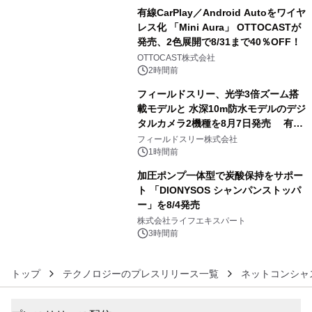
有線CarPlay／Android Autoをワイヤ
レス化 「Mini Aura」 OTTOCASTが
発売、2色展開で8/31まで40％OFF！
4
OTTOCAST株式会社
2時間前
フィールドスリー、光学3倍ズーム搭
載モデルと 水深10m防水モデルのデジ
タルカメラ2機種を8月7日発売 有効
5
約1300万画素、用途別に選べるコンデ
フィールドスリー株式会社
ジ新登場
1時間前
加圧ポンプ一体型で炭酸保持をサポー
ト 「DIONYSOS シャンパンストッパ
ー」を8/4発売
6
株式会社ライフエキスパート
3時間前
トップ
テクノロジーのプレスリリース一覧
ネットコンシャ