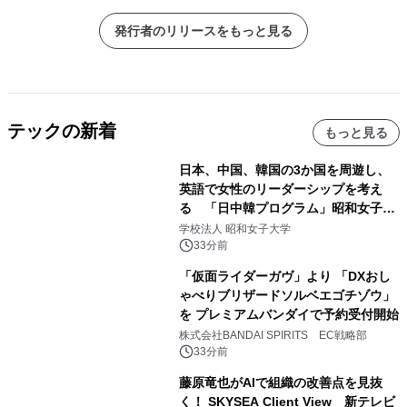
発行者のリリースをもっと見る
テックの新着
もっと見る
日本、中国、韓国の3か国を周遊し、
英語で女性のリーダーシップを考え
る 「日中韓プログラム」昭和女子大
学で開催
学校法人 昭和女子大学
33分前
「仮面ライダーガヴ」より 「DXおし
ゃべりブリザードソルベエゴチゾウ」
を プレミアムバンダイで予約受付開始
株式会社BANDAI SPIRITS EC戦略部
33分前
藤原竜也がAIで組織の改善点を見抜
く！ SKYSEA Client View 新テレビ