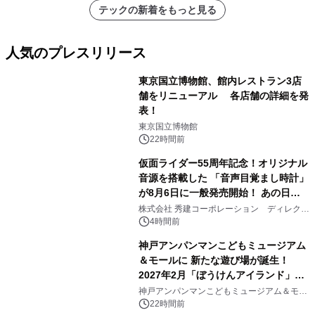
テックの新着をもっと見る
人気のプレスリリース
東京国立博物館、館内レストラン3店
舗をリニューアル 各店舗の詳細を発
表！
1
東京国立博物館
22時間前
仮面ライダー55周年記念！オリジナル
音源を搭載した 「音声目覚まし時計」
が8月6日に一般発売開始！ あの日の
2
大興奮が今甦る
株式会社 秀建コーポレーション ディレクト
アートギャラリー
4時間前
神戸アンパンマンこどもミュージアム
＆モールに 新たな遊び場が誕生！
2027年2月「ぼうけんアイランド」が
3
オープン
神戸アンパンマンこどもミュージアム＆モー
ル
22時間前