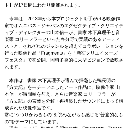
ト】が17日間にわたり開催されます。
今年は、2013年から本プロジェクトを手がける映像作
家でオムニバス・ジャパンのエグゼクティブ・クリエイテ
ィブ・ディレクターの山本信一が、書家 木下真理子と音
楽家 コリーフラーといった各分野で実績のあるアーティ
ストと、それぞれのジャンルを超えてコラボレーションを
行った映像作品「Fragments」を「新宿クリエイターズ・
フェスタ」で初公開、同時多発的に大型ビジョンで放映さ
れます。
本作は、書家 木下真理子が選んで揮毫した鴨長明の
『方丈記』をモチーフにしたアート作品に、映像作家 山
本信一が時間軸を与え、さらに音楽家 コリーフラーが
『方丈記』の言葉を分解・再構築したサウンドによって構
成された映像作品です。
常に“うつりかわるもの”を眺めながらも感じる“普遍的なも
の”をテーマにしています。