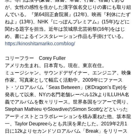
が、女性の感性を生かした漢字仮名交じりの書にも取り組
んでいる。『第64回正倉院展』(12年)、映画『利休にたず
ねよ』(13年)、NHK『にっぽんプレミアム』(15年)などに
関わる題字を担当。近年は茨城県北芸術祭(16年)をはじ
め、書によるインスタレーション作品も手掛けている。
https://kinoshitamariko.com/blog/
コリーフラー Corey Fuller
アメリカ生まれ、日本育ち。現在、東京在住。
ミュージシャン、サウンドデザイナー、エンジニア、映像
作家、写真家として幅広く活動中。2009年にファース
ト・ソロアルバム「Seas Between」(米Dragon’s Eye)を
発表して以来、NYの名門老舗レーベル12kよりILLUHA名
義でアルバムを数々リリース。世界各国をツアーで周り、
Stephan Mathieu やSlowdiveのSimon Scottなどといった
アーティストとコラボレーションを積み重ねた他、坂本龍
一、Taylor Deupreeらとも共演を果たした。2019年2月1
日に12kよりセカンドソロアルバム「Break」をリリース