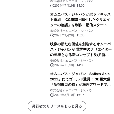
ーアルも実施
株式会社オムニバス・ジャパン
2024年7月19日 14:00
オムニバス・ジャパンがポッドキャス
ト番組 「CG奇譚～転生したクリエイ
ターの物語」を制作・配信スタート
株式会社オムニバス・ジャパン
2023年9月28日 15:30
映像の新たな価値を創造するオムニバ
ス・ジャパンが 世界中のクリエイター
のHUBとなる新コンセプト及び 新拠
点名「CREATORS HUB」を発表。 動
株式会社オムニバス・ジャパン
画配信サービスの作品に特化した テク
2022年11月8日 14:30
ニカルチームも本格始動！
オムニバス・ジャパン「Spikes Asia
2022」にてゴールド受賞！ 3D巨大猫
「新宿東口の猫」が海外アワードで初
受賞
株式会社オムニバス・ジャパン
2022年3月10日 16:15
発行者のリリースをもっと見る