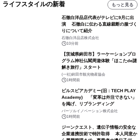
ライフスタイルの新着
もっと見る
石徹白洋品店代表がテレビに9月に出
演 石徹白に伝わる直線裁断の服づく
りについて紹介
石徹白洋品店株式会社
10分前
【茨城県鉾田市】ラーケーションプロ
グラム神社仏閣周遊体験「ほこたde謎
解き旅行」スタート
(一社)鉾田市観光物産協会
1時間前
ビルスピアカデミー(旧：TECH PLAY
Academy) 「変革は外注できない」
を掲げ、リブランディング
パーソルイノベーション株式会社
1時間前
ジーンクエスト、遺伝子情報の安全な
企業連携技術で特許取得 本人同意か