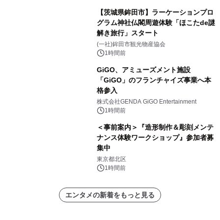
【茨城県鉾田市】ラーケーションプロ
グラム神社仏閣周遊体験「ほこたde謎
解き旅行」スタート
(一社)鉾田市観光物産協会
1時間前
GiGO、アミューズメント施設
「GiGO」のフランチャイズ事業へ本
格参入
株式会社GENDA GiGO Entertainment
1時間前
＜事前案内＞『造形制作＆彫刻メンテ
ナンス体験ワークショップ』参加者募
集中
東京都北区
1時間前
エンタメの新着をもっと見る