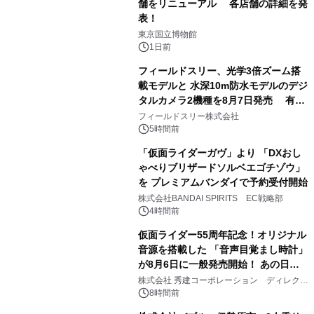
舗をリニューアル 各店舗の詳細を発
表！
1
東京国立博物館
1日前
フィールドスリー、光学3倍ズーム搭
載モデルと 水深10m防水モデルのデジ
タルカメラ2機種を8月7日発売 有効
2
約1300万画素、用途別に選べるコンデ
フィールドスリー株式会社
ジ新登場
5時間前
「仮面ライダーガヴ」より 「DXおし
ゃべりブリザードソルベエゴチゾウ」
を プレミアムバンダイで予約受付開始
3
株式会社BANDAI SPIRITS EC戦略部
4時間前
仮面ライダー55周年記念！オリジナル
音源を搭載した 「音声目覚まし時計」
が8月6日に一般発売開始！ あの日の
4
大興奮が今甦る
株式会社 秀建コーポレーション ディレクト
アートギャラリー
8時間前