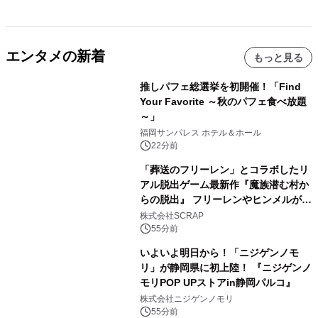
エンタメの新着
もっと見る
推しパフェ総選挙を初開催！「Find
Your Favorite ～秋のパフェ食べ放題
～」
福岡サンパレス ホテル＆ホール
22分前
「葬送のフリーレン」とコラボしたリ
アル脱出ゲーム最新作『魔族潜む村か
らの脱出』 フリーレンやヒンメルが武
器を手に魔族を見据える描き下ろしメ
株式会社SCRAP
インビジュアル公開
55分前
いよいよ明日から！「ニジゲンノモ
リ」が静岡県に初上陸！ 『ニジゲンノ
モリPOP UPストアin静岡パルコ』
株式会社ニジゲンノモリ
55分前