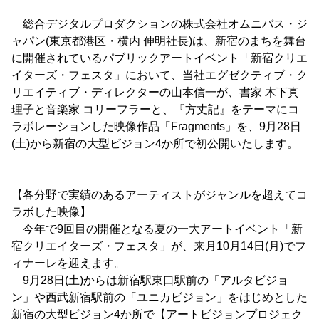
総合デジタルプロダクションの株式会社オムニバス・ジ
ャパン(東京都港区・横内 伸明社長)は、新宿のまちを舞台
に開催されているパブリックアートイベント「新宿クリエ
イターズ・フェスタ」において、当社エグゼクティブ・ク
リエイティブ・ディレクターの山本信一が、書家 木下真
理子と音楽家 コリーフラーと、『方丈記』をテーマにコ
ラボレーションした映像作品「Fragments」を、9月28日
(土)から新宿の大型ビジョン4か所で初公開いたします。
【各分野で実績のあるアーティストがジャンルを超えてコ
ラボした映像】
今年で9回目の開催となる夏の一大アートイベント「新
宿クリエイターズ・フェスタ」が、来月10月14日(月)でフ
ィナーレを迎えます。
9月28日(土)からは新宿駅東口駅前の「アルタビジョ
ン」や西武新宿駅前の「ユニカビジョン」をはじめとした
新宿の大型ビジョン4か所で【アートビジョンプロジェク