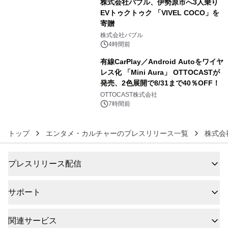
株式会社バブル、伊勢原市へ3人乗り
EVトゥクトゥク 「VIVEL COCO」を
寄贈
5
株式会社バブル
4時間前
有線CarPlay／Android Autoをワイヤ
レス化 「Mini Aura」 OTTOCASTが
発売、2色展開で8/31まで40％OFF！
6
OTTOCAST株式会社
7時間前
トップ
エンタメ・カルチャーのプレスリリース一覧
株式会
プレスリリース配信
サポート
関連サービス