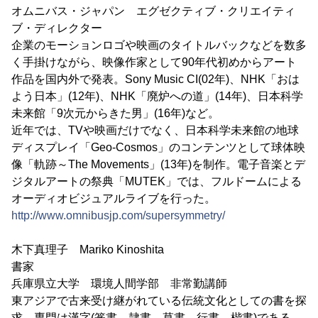
オムニバス・ジャパン エグゼクティブ・クリエイティ
ブ・ディレクター
企業のモーションロゴや映画のタイトルバックなどを数多
く手掛けながら、映像作家として90年代初めからアート
作品を国内外で発表。Sony Music CI(02年)、NHK「おは
よう日本」(12年)、NHK「廃炉への道」(14年)、日本科学
未来館「9次元からきた男」(16年)など。
近年では、TVや映画だけでなく、日本科学未来館の地球
ディスプレイ「Geo-Cosmos」のコンテンツとして球体映
像「軌跡～The Movements」(13年)を制作。電子音楽とデ
ジタルアートの祭典「MUTEK」では、フルドームによる
オーディオビジュアルライブを行った。
http://www.omnibusjp.com/supersymmetry/
木下真理子 Mariko Kinoshita
書家
兵庫県立大学 環境人間学部 非常勤講師
東アジアで古来受け継がれている伝統文化としての書を探
求。専門は漢字(篆書、隷書、草書、行書、楷書)である