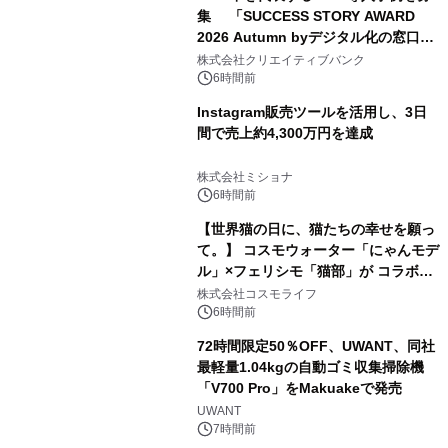
集 「SUCCESS STORY AWARD
2026 Autumn byデジタル化の窓口」
開催
株式会社クリエイティブバンク
6時間前
Instagram販売ツールを活用し、3日
間で売上約4,300万円を達成
株式会社ミショナ
6時間前
【世界猫の日に、猫たちの幸せを願っ
て。】 コスモウォーター「にゃんモデ
ル」×フェリシモ「猫部」が コラボキ
ャンペーンを実施
株式会社コスモライフ
6時間前
72時間限定50％OFF、UWANT、同社
最軽量1.04kgの自動ゴミ収集掃除機
「V700 Pro」をMakuakeで発売
UWANT
7時間前