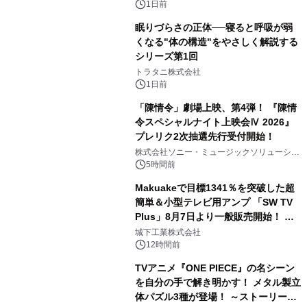
1日前
眠りづらさの正体──寝ると呼吸が弱
くなる"体の構造"をやさしく解説する
シリーズ第1回
3
トラタニ株式会社
1日前
「陳情令」劇場上映、第4弾！ 『陳情
令スペシャルナイト上映会Ⅳ 2026』
プレリク2次抽選先行受付開始！
4
株式会社ソニー・ミュージックソリューショ
ンズ
5時間前
Makuakeで目標1341％を突破した超
簡単＆小型テレビ用アンプ 「SW TV
Plus」8月7日より一般販売開始！ ケ
5
ーブル1本つなぐだけ、テレビの音が
城下工業株式会社
ぐっと豊かに
12時間前
TVアニメ『ONE PIECE』の名シーン
を自分の手で解き明かす！ メタル製立
体パズル3種が登場！ ～ストーリーと
6