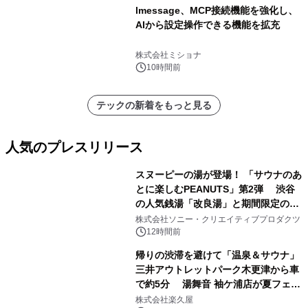
lmessage、MCP接続機能を強化し、
AIから設定操作できる機能を拡充
株式会社ミショナ
10時間前
テックの新着をもっと見る
人気のプレスリリース
スヌーピーの湯が登場！ 「サウナのあ
とに楽しむPEANUTS」第2弾 渋谷
の人気銭湯「改良湯」と期間限定のコ
1
ラボレーション サウナイキタイコラ
株式会社ソニー・クリエイティブプロダクツ
ボグッズも発売決定！
12時間前
帰りの渋滞を避けて「温泉＆サウナ」
三井アウトレットパーク木更津から車
で約5分 湯舞音 袖ケ浦店が夏フェア
2
メニューを提供
株式会社楽久屋