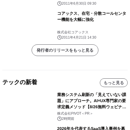
2011年6月30日 09:30
コアックス、在宅・分散コールセンタ
ー機能を大幅に強化
株式会社コアックス
2011年4月21日 14:30
発行者のリリースをもっと見る
テックの新着
もっと見る
業務システム刷新の「見えていない課
題」にアプローチ。AI×UX専門家の要
求定義メソッド【8/26無料ウェビナ
ー】株式会社PIVOT
株式会社PIVOT＜PR＞
2時間前
2026年を代表するSaaS導入事例を募