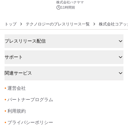
ギミックが融合した 大人の体験型パズ
株式会社ハナヤマ
ルが8月7日(金)12時より先行予約受付
11時間前
開始～
トップ
テクノロジーのプレスリリース一覧
株式会社コアッ
プレスリリース配信
サポート
関連サービス
•
運営会社
•
パートナープログラム
•
利用規約
•
プライバシーポリシー