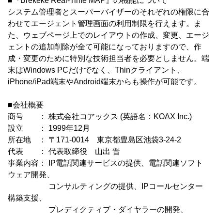
■『Brekeke Real-Time MAP』の機能について
システム管理者とスーパーバイザーのそれぞれの権限に合
わせてエージェント管理画面の利用制限を行えます。ま
た、ウェブページ上でのレイアウトの作成、変更、エージ
ェントの追加削除が全て可能になっておりますので、作
成・変更のために特別な技術担当者を必要としません。端
末はWindows PCだけでなく、Thinクライアント、
iPhone/iPad端末やAndroid端末からも操作が可能です。
■会社概要
商号 ： 株式会社コアックス (英語名：KOAX Inc.)
設立 ： 1999年12月
所在地 ： 〒171-0014 東京都豊島区池袋3-24-2
代表 ： 代表取締役 山出 晋
事業内容： IP電話関連サービスの提供、電話関連ソフト
ウェア開発、
コンサルティングの提供、IPコールセンター
構築支援、
プレディクティブ・ダイヤラーの開発、