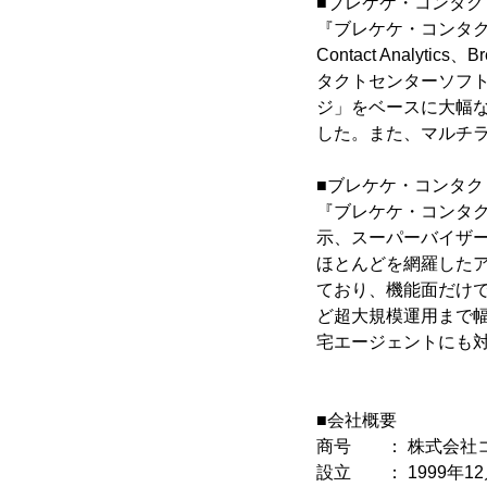
■ブレケケ・コンタ
『ブレケケ・コンタクトセンタ
Contact Analytics
タクトセンターソフ
ジ」をベースに大幅
した。また、マルチ
■ブレケケ・コンタ
『ブレケケ・コンタ
示、スーパーバイザ
ほとんどを網羅した
ており、機能面だけで
ど超大規模運用まで
宅エージェントにも
■会社概要
商号 ： 株式会社コアッ
設立 ： 1999年12