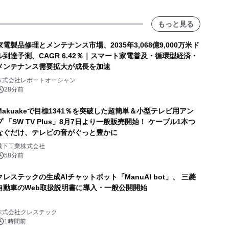
もっと見る
家電製品修理とメンテナンス市場、2035年3,068億9,000万米ド
ル到達予測、CAGR 6.42％｜スマート家電普及・循環型経済・
メンテナンス需要拡大が成長を加速
株式会社レポートオーシャン
28分前
Makuakeで目標1341％を突破した超簡単＆小型テレビ用アン
プ 「SW TV Plus」8月7日より一般販売開始！ ケーブル1本つ
なぐだけ、テレビの音がぐっと豊かに
城下工業株式会社
58分前
クレステックの生成AIチャットボット「ManuAI bot」、 三菱
自動車のWeb取扱説明書に導入・一般公開開始
株式会社クレステック
1時間前