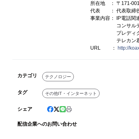
所在地 ： 〒171-00
代表 ： 代表取締役
事業内容： IP電話
コンサルティング
プレディクティ
テレカン君(無料
URL ：
http://koax
カテゴリ
テクノロジー
タグ
その他IT・インターネット
シェア
配信企業へのお問い合わせ