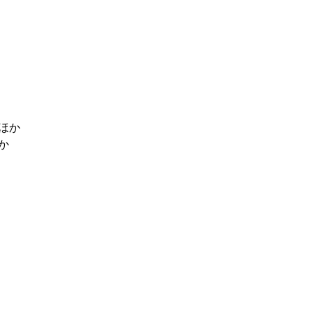
ほか
か
！