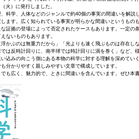
19日（火）に発行しました。
、科学、人体などのジャンルで約40個の事実の間違いを解説
覆します。広く知られている事実が明らかな間違いというもの
たな証拠の登場によって否定されたケースもあります。一定の
言えないものもあります。
浮かぶのは無重力だから」「光よりも速く飛ぶものは存在しな
球では反時計回りに、南半球では時計回りに渦を巻く」など、
思い込みの向こう側にある本物の科学に対する理解を深めてい
でも分かりやすく親しみやすい文章で構成しています。
でも広く、魅力的で、ときに間違いを含んでいます。ぜひ本書