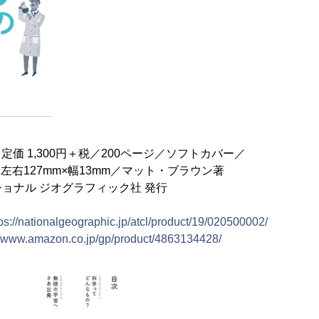
／定価 1,300円＋税／200ページ／ソフトカバー／
×左右127mm×幅13mm／マット・ブラウン著
ョナル ジオグラフィック社 発行
tps://nationalgeographic.jp/atcl/product/19/020500002/
//www.amazon.co.jp/gp/product/4863134428/