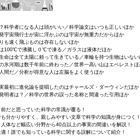
の？科学者になる人は頭がいい／科学論文はいつも正しいほか
出発宇宙飛行士が宙に浮かぶのは宇宙が無重力だからほか
よりも速く飛ぶものは存在しないほか
は100℃で沸騰し０℃で凍る／ガラスは液体だほか
命生命は全て太陽に頼って生きている／車輪を持つ生物はいない
後の氷河期は数千年前に終わった／世界一高い山はエベレストほ
は人間だ／分析が得意な人は左脳をよく使うほか
真実最初に進化論を提唱したのはチャールズ・ダーウィンだほか
の発明者は？／科学の世界の誤った名称と間違った引用ほか
り前だと思っていた科学の常識が覆る！
でも分かりやすく、親しみやすい文章で科学の知識が身につく
人体など幅広い分野から40点以上の事実の間違いを解説！
最適！誰でも知っている科学に関する誤解について紹介！