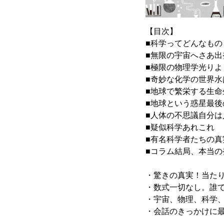
【目次】
■科学ってどんなも
■無限の宇宙へさあ
■極限の物理学光り
■奇妙な化学の世界水
■地球で繁栄する生
■地球という惑星最
■人体の不思議自分
■疑似科学あれこれ
■有名科学者たちの
■コラム結局、本当
・驚きの真実！当た
・数式一切なし。誰
・宇宙、物理、科学、
・会話のきっかけに