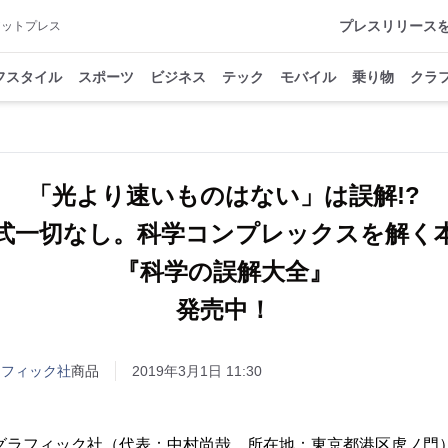
プレスリリース
アットプレス
フスタイル
スポーツ
ビジネス
テック
モバイル
乗り物
クラ
「光より速いものはない」は誤解!?
式一切なし。科学コンプレックスを解く
『科学の誤解大全』
発売中！
ラフィック社
商品
2019年3月1日 11:30
オグラフィック社（代表：中村尚哉、所在地：東京都港区虎ノ門