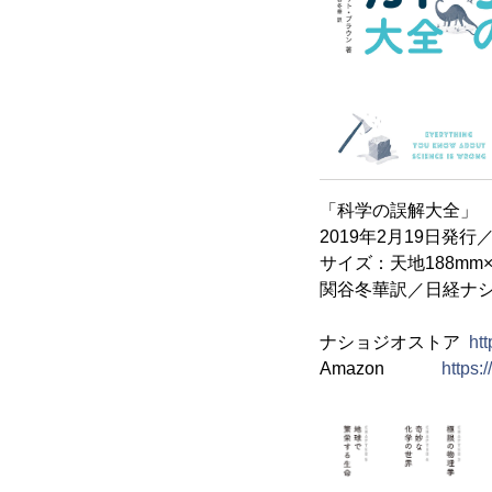
「科学の誤解大全」
2019年2月19日発行
サイズ：天地188mm
関谷冬華訳／日経ナシ
ナショジオストア
ht
Amazon
https: