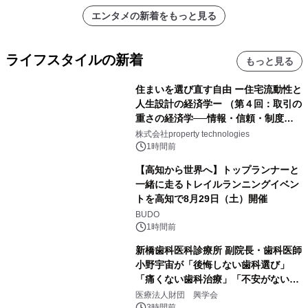
エンタメの新着をもっと見る
ライフスタイルの新着
もっと見る
住まいを選び直す自由 ー住宅流動性と
人生設計の経済学ー （第４回：取引の
重さの経済学──情報・信頼・制度を
PropTechはどう組み替えるか）｜
株式会社property technologies
PropTech-Lab
1時間前
【高知から世界へ】トップランナーと
一緒に走るトレイルランニングイベン
トを高知で8月29日（土）開催
BUDO
1時間前
新橋歯科医科診療所 副院長・歯科医師
小野宇宙が「後悔しない歯科選び」
「痛くない歯科治療」「不安がない治
療計画」をテーマに専門監修
医療法人財団 興学会
3時間前