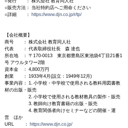
○発行 ： 株式会社 教育同人社
○販売方法： 当社特約店へご用命ください
○詳細 ：
https://www.djn.co.jp/r/tp/
【会社概要】
商号 ： 株式会社 教育同人社
代表 ： 代表取締役社長 森 達也
所在地 ： 〒170-0013 東京都豊島区東池袋4丁目21番1
号 アウルタワー2階
資本金 ： 4,800万円
創業 ： 1933年4月(設立：1949年12月)
事業内容： 1. 小学校・中学校で使用される教科用図書教
材の出版・販売
2. 小学校で使用される教材教具の製作・販売
3. 教師向け教育書籍の出版・販売
4. 教育関係者向けセミナーなどの開催・運
営 ほか
URL ：
https://www.djn.co.jp/