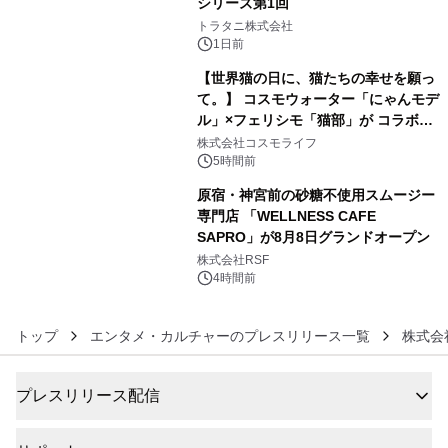
シリーズ第1回
4
トラタニ株式会社
1日前
【世界猫の日に、猫たちの幸せを願っ
て。】 コスモウォーター「にゃんモデ
ル」×フェリシモ「猫部」が コラボキ
5
ャンペーンを実施
株式会社コスモライフ
5時間前
原宿・神宮前の砂糖不使用スムージー
専門店 「WELLNESS CAFE
SAPRO」が8月8日グランドオープン
6
株式会社RSF
4時間前
トップ
エンタメ・カルチャーのプレスリリース一覧
株式会
プレスリリース配信