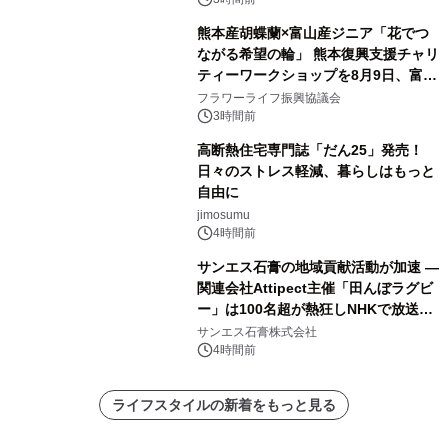
熊本産胡蝶蘭×富山産ジニア「花でつ
ながる希望の輪」 熊本復興支援チャリ
ティーワークショップを8月9日、富
山・射水で開催
フラワーライフ振興協議会
3時間前
高断熱住宅専門誌「だん25」発売！
日々のストレス軽減、暮らしはもっと
自由に
jimosumu
4時間前
サンエス石膏の地域貢献活動が加速 ―
関連会社Attipect主催「田んぼラグビ
ー」は100名超が熱狂しNHKで放送さ
れました。
サンエス石膏株式会社
4時間前
ライフスタイルの新着をもっと見る