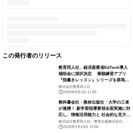
この発行者のリリース
教育同人社、経済産業省EdTech導入
補助金に採択決定 筆順練習アプリ
『指書きレッスン』シリーズを群馬県
玉村町に導入
株式会社教育同人社
2020年9月3日 11:00
教科書会社・教材出版社・大学の三者
が連携！ 新学習指導要領全面実施に対
応し、情報活用能力と 社会的な見方・
考え方を育むための 『資料読解ワーク
株式会社教育同人社、教育出版株式会社、東
北学院大学
シート』と 『ワークシート活用ナビ』
2020年4月23日 15:00