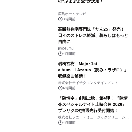
の“ぷよぷよ愛”が決定！
広島ホームテレビ
3時間前
高断熱住宅専門誌「だん25」発売！
日々のストレス軽減、暮らしはもっと
自由に
jimosumu
4時間前
岩橋玄樹 Major 1st
album「LAzarus（読み：ラザロ）」
収録楽曲解禁！
株式会社テイチクエンタテインメント
4時間前
「陳情令」劇場上映、第4弾！ 『陳情
令スペシャルナイト上映会Ⅳ 2026』
プレリク2次抽選先行受付開始！
株式会社ソニー・ミュージックソリューショ
ンズ
4時間前