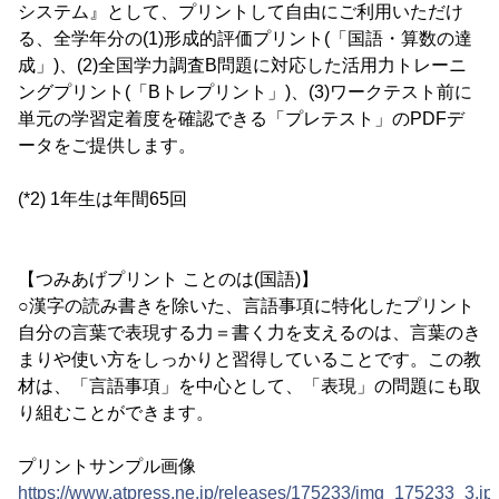
システム』として、プリントして自由にご利用いただけ
る、全学年分の(1)形成的評価プリント(「国語・算数の達
成」)、(2)全国学力調査B問題に対応した活用力トレーニ
ングプリント(「Bトレプリント」)、(3)ワークテスト前に
単元の学習定着度を確認できる「プレテスト」のPDFデ
ータをご提供します。
(*2) 1年生は年間65回
【つみあげプリント ことのは(国語)】
○漢字の読み書きを除いた、言語事項に特化したプリント
自分の言葉で表現する力＝書く力を支えるのは、言葉のき
まりや使い方をしっかりと習得していることです。この教
材は、「言語事項」を中心として、「表現」の問題にも取
り組むことができます。
プリントサンプル画像
https://www.atpress.ne.jp/releases/175233/img_175233_3.jp