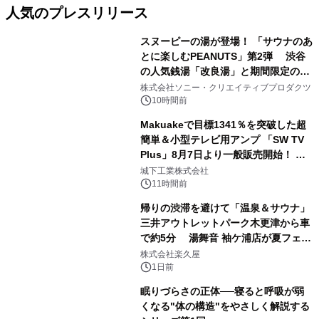
人気のプレスリリース
スヌーピーの湯が登場！ 「サウナのあ
とに楽しむPEANUTS」第2弾 渋谷
の人気銭湯「改良湯」と期間限定のコ
1
ラボレーション サウナイキタイコラ
株式会社ソニー・クリエイティブプロダクツ
ボグッズも発売決定！
10時間前
Makuakeで目標1341％を突破した超
簡単＆小型テレビ用アンプ 「SW TV
Plus」8月7日より一般販売開始！ ケ
2
ーブル1本つなぐだけ、テレビの音が
城下工業株式会社
ぐっと豊かに
11時間前
帰りの渋滞を避けて「温泉＆サウナ」
三井アウトレットパーク木更津から車
で約5分 湯舞音 袖ケ浦店が夏フェア
3
メニューを提供
株式会社楽久屋
1日前
眠りづらさの正体──寝ると呼吸が弱
くなる"体の構造"をやさしく解説する