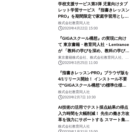
を無料公開
学校支援サービス第3弾 児童向けタブ
レット学習サービス 『指書きレッスン
PRO』を期間限定で家庭学習用として
無償提供 ～新型コロナウイルス感染
株式会社教育同人社
症対策～
2020年4月22日 15:00
『GIGAスクール構想』の実現に向け
て 東京書籍・教育同人社・Lentrance
が 「教科の学びを深め、教科の学びの
本質に迫る」 新しい学習法を共同開発
東京書籍株式会社、株式会社教育同人社、株
式会社Lentrance
2020年3月25日 11:00
『指書きレッスンPRO』ブラウザ版を
4/1リリース開始！ インストール不要
で“GIGAスクール構想”の標準仕様に
対応
株式会社教育同人社
2020年2月7日 10:30
AI技術の活用でテスト採点結果の得点
入力時間を大幅削減！ 先生の働き方改
革を強力にサポートする スマート集計
ソフト『はなまるAI』をリリース
株式会社教育同人社
2020年1月31日 15:00