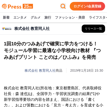
ログイン/会員登録
新着
エンタメ
グルメ
旅行
ファッション・美容
ライフスタ
株式会社 教育同人社
リリース一覧
1回10分のつみあげで確実に学力をつける！
モジュール学習に最適な小学校向け教材 『つ
みあげプリント ことのは／ひふみ』を発売
株式会社 教育同人社
商品
2019年1月18日 15:30
株式会社 教育同人社(所在地：東京都豊島区、代表取締役
社長：森 達也)は、全国学力・学習状況調査の結果(*1)や
新学習指導要領の内容を踏まえ、国語における「書く
力」、および算数における「見方・考え方」を育成する小