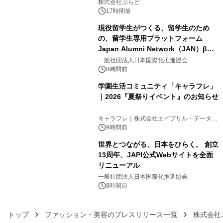
きで Villa Mon Temps AWAJIの連泊
株式会社ぷらど
素泊りプラン
17時間前
現役留学生がつくる、留学生のため
の、留学生専用プラットフォーム
Japan Alumni Network（JAN）β版
4
をリリース
一般社団法人日本国際化推進協会
8時間前
学園生活コミュニティ「キャラフレ」
｜2026『夏祭りイベント』のお知らせ
5
キャラフレ｜株式会社エイプリル・データ・
デザインズ
9時間前
世界とつながる、日本をひらく。 創立
13周年、JAPI公式Webサイトを全面
リニューアル
6
一般社団法人日本国際化推進協会
8時間前
トップ
ファッション・美容のプレスリリース一覧
株式会社