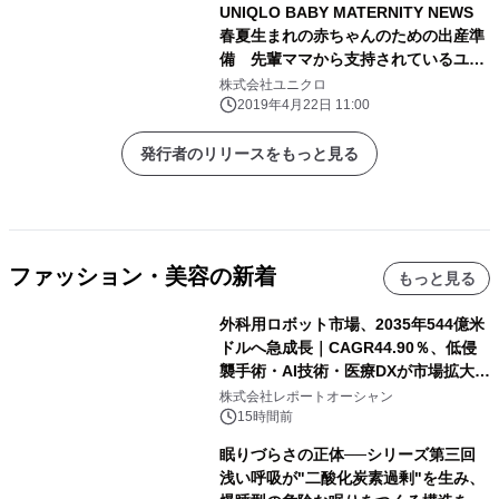
UNIQLO BABY MATERNITY NEWS
春夏生まれの赤ちゃんのための出産準
備 先輩ママから支持されているユニ
クロのベビー肌着を 育児誌や育児サ
株式会社ユニクロ
イトが選ぶ「使ってよかった」ランキ
2019年4月22日 11:00
ング1位獲得
発行者のリリースをもっと見る
ファッション・美容の新着
もっと見る
外科用ロボット市場、2035年544億米
ドルへ急成長｜CAGR44.90％、低侵
襲手術・AI技術・医療DXが市場拡大を
牽引
株式会社レポートオーシャン
15時間前
眠りづらさの正体──シリーズ第三回
浅い呼吸が"二酸化炭素過剰"を生み、