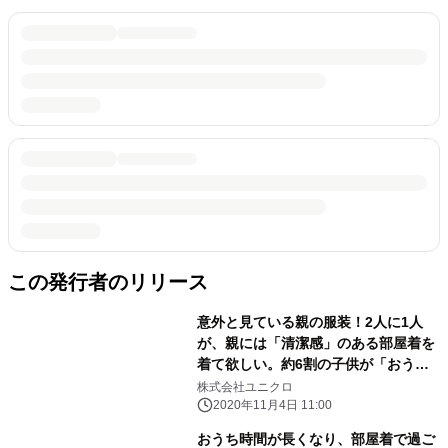
この発行者のリリース
意外と見ている親の服装！2人に1人
が、親には「清潔感」のある部屋着を
着て欲しい。約6割の子供が「おうち
時間が増えて仲良くなった」と回答
株式会社ユニクロ
2020年11月4日 11:00
おうち時間が長くなり、部屋着で過ご