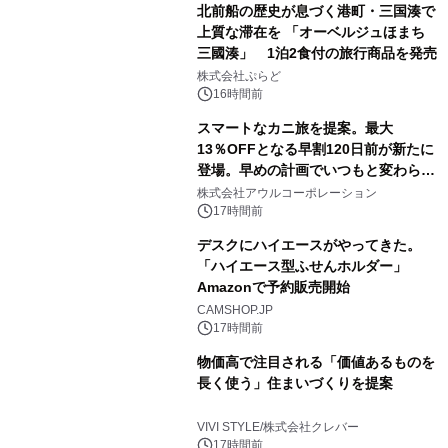
北前船の歴史が息づく港町・三国湊で
上質な滞在を 「オーベルジュほまち
三國湊」 1泊2食付の旅行商品を発売
株式会社ぷらど
16時間前
スマートなカニ旅を提案。最大
13％OFFとなる早割120日前が新たに
登場。早めの計画でいつもと変わらぬ
大人の冬旅を。ー夕日ヶ浦温泉「佳松
株式会社アウルコーポレーション
苑 別邸ふうか」ー
17時間前
デスクにハイエースがやってきた。
「ハイエース型ふせんホルダー」
Amazonで予約販売開始
CAMSHOP.JP
17時間前
物価高で注目される「価値あるものを
長く使う」住まいづくりを提案
VIVI STYLE/株式会社クレバー
17時間前