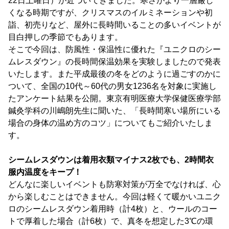
22日土曜日）が近づいてきました。寒さがより一層厳し
くなる時期ですが、クリスマスのイルミネーションや初
詣、初売りなど、屋外に長時間いることの多いイベントが
目白押しの季節でもあります。
そこで今回は、防風性・保温性に優れた『ユニクロのシー
ムレスダウン』の長時間保温効果を実験しましたので発表
いたします。また平成最後の冬をどのように過ごすのかに
ついて、全国の10代～60代の男女1236名を対象に実施し
たアンケート結果を公開。東京有明医療大学保健医療学部
鍼灸学科の川嶋朗先生に聞いた、「長時間寒い場所にいる
場合の身体の温め方のコツ」についてもご紹介いたしま
す。
シームレスダウンは着用衣類マイナス2枚でも、2時間衣
服内温度をキープ！
どんなに楽しいイベントも防寒対策が万全でなければ、心
から楽しむことはできません。今回は軽くて暖かいユニク
ロのシームレスダウン着用時（計4枚）と、ウールのコー
トで厚着した場合（計6枚）で、真冬を想定した3℃の環