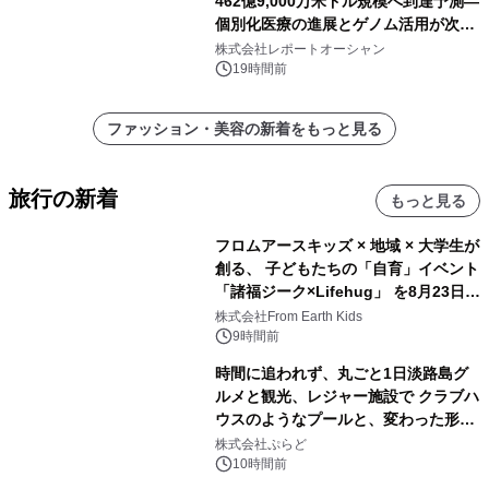
462億9,000万米ドル規模へ到達予測―
個別化医療の進展とゲノム活用が次世
代ヘルスケア投資を加速
株式会社レポートオーシャン
19時間前
ファッション・美容の新着をもっと見る
旅行の新着
もっと見る
フロムアースキッズ × 地域 × 大学生が
創る、 子どもたちの「自育」イベント
「諸福ジーク×Lifehug」 を8月23日
(日)開催
株式会社From Earth Kids
9時間前
時間に追われず、丸ごと1日淡路島グ
ルメと観光、レジャー施設で クラブハ
ウスのようなプールと、変わった形の
サウナも 「THE BOXY AWAJI」のお
株式会社ぷらど
得な素泊まり連泊プランで
10時間前