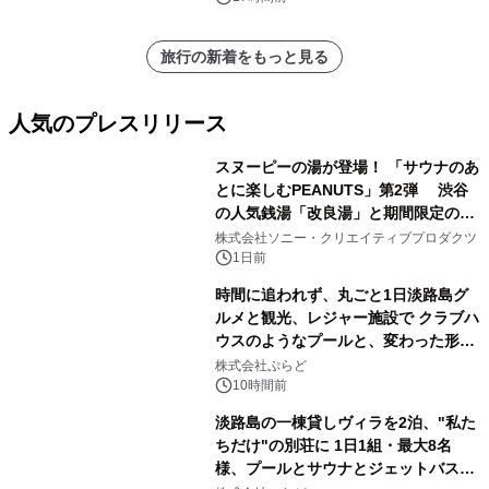
旅行の新着をもっと見る
人気のプレスリリース
スヌーピーの湯が登場！ 「サウナのあ
とに楽しむPEANUTS」第2弾 渋谷
の人気銭湯「改良湯」と期間限定のコ
1
ラボレーション サウナイキタイコラ
株式会社ソニー・クリエイティブプロダクツ
ボグッズも発売決定！
1日前
時間に追われず、丸ごと1日淡路島グ
ルメと観光、レジャー施設で クラブハ
ウスのようなプールと、変わった形の
2
サウナも 「THE BOXY AWAJI」のお
株式会社ぷらど
得な素泊まり連泊プランで
10時間前
淡路島の一棟貸しヴィラを2泊、"私た
ちだけ"の別荘に 1日1組・最大8名
様、プールとサウナとジェットバス付
3