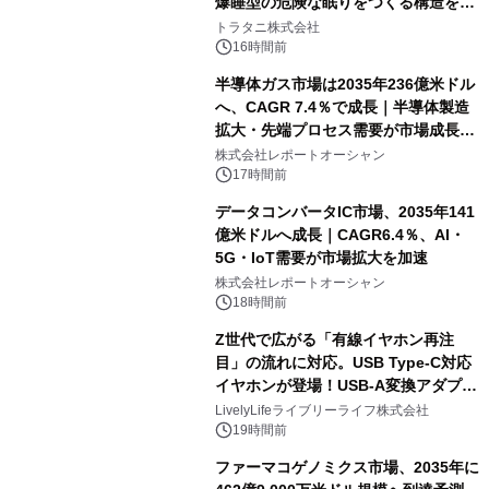
爆睡型の危険な眠りをつくる構造を解
説
トラタニ株式会社
16時間前
半導体ガス市場は2035年236億米ドル
へ、CAGR 7.4％で成長｜半導体製造
拡大・先端プロセス需要が市場成長を
加速
株式会社レポートオーシャン
17時間前
データコンバータIC市場、2035年141
億米ドルへ成長｜CAGR6.4％、AI・
5G・IoT需要が市場拡大を加速
株式会社レポートオーシャン
18時間前
Z世代で広がる「有線イヤホン再注
目」の流れに対応。USB Type-C対応
イヤホンが登場！USB-A変換アダプタ
ー付きでスマホからパソコンまで幅広
LivelyLifeライブリーライフ株式会社
く活用可能
19時間前
ファーマコゲノミクス市場、2035年に