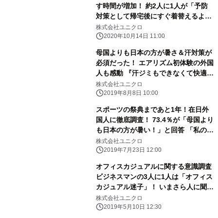
す時間が増加！ 約2人に1人が「予防
対策として帰宅後にすぐ着替えるよう
になった」と回答 ニューノーマル時代
株式会社ユニクロ
の部屋着は、リラックスモードのスイ
2020年10月14日 11:00
ッチに
母国よりも日本の方が暑さ＆汗対策が
必須だった！ エアリズム初体験の外国
人も感動 『汗ジミもできなくて快適！
母国の友人に勧めたい！』
株式会社ユニクロ
2019年8月8日 10:00
スポーツの祭典まであと1年！在日外
国人に徹底調査！ 73.4％が「母国より
も日本の方が暑い！」と回答 「私の知
っている夏の限界を超えている」 約
株式会社ユニクロ
4割は「日本に来てから夏の服装が変
2019年7月23日 12:00
わった!」
オフィスカジュアルに関する意識調査
ビジネスマンの3人に1人は「オフィス
カジュアル迷子」！ いまさら人に聞け
ないオフィスカジュアルのOKライン
株式会社ユニクロ
とは…！？
2019年5月10日 12:30