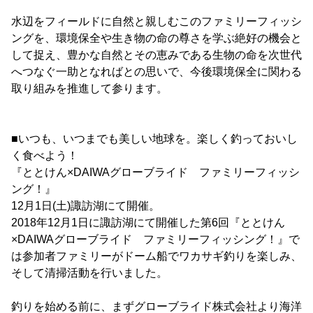
水辺をフィールドに自然と親しむこのファミリーフィッシ
ングを、環境保全や生き物の命の尊さを学ぶ絶好の機会と
して捉え、豊かな自然とその恵みである生物の命を次世代
へつなぐ一助となればとの思いで、今後環境保全に関わる
取り組みを推進して参ります。
■いつも、いつまでも美しい地球を。楽しく釣っておいし
く食べよう！
『ととけん×DAIWAグローブライド ファミリーフィッシ
ング！』
12月1日(土)諏訪湖にて開催。
2018年12月1日に諏訪湖にて開催した第6回『ととけん
×DAIWAグローブライド ファミリーフィッシング！』で
は参加者ファミリーがドーム船でワカサギ釣りを楽しみ、
そして清掃活動を行いました。
釣りを始める前に、まずグローブライド株式会社より海洋