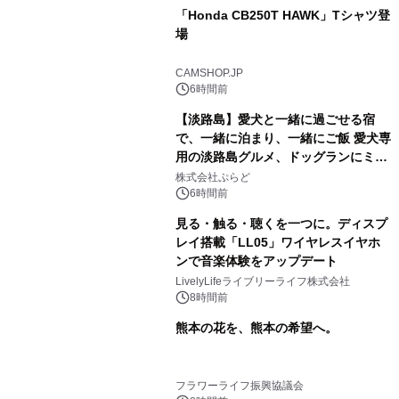
「Honda CB250T HAWK」Tシャツ登
場
CAMSHOP.JP
6時間前
【淡路島】愛犬と一緒に過ごせる宿
で、一緒に泊まり、一緒にご飯 愛犬専
用の淡路島グルメ、ドッグランにミニ
プール グランピングとトレーラーハウ
株式会社ぷらど
スの2施設で
6時間前
見る・触る・聴くを一つに。ディスプ
レイ搭載「LL05」ワイヤレスイヤホ
ンで音楽体験をアップデート
LivelyLifeライブリーライフ株式会社
8時間前
熊本の花を、熊本の希望へ。
フラワーライフ振興協議会