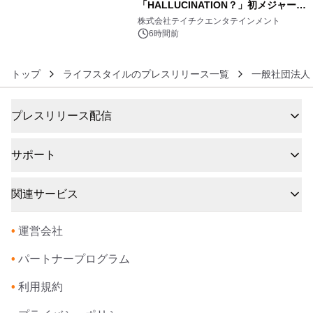
「HALLUCINATION？」初メジャー配
6
信リリース決定！
株式会社テイチクエンタテインメント
6時間前
トップ
ライフスタイルのプレスリリース一覧
一般社団法人
プレスリリース配信
サポート
関連サービス
•
運営会社
•
パートナープログラム
•
利用規約