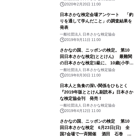
2020年2月20日 11:00
日本さかな検定会場アンケート 「釣
りを通して学んだこと」の調査結果を
発表
一般社団法人 日本さかな検定協会
2019年9月11日 11:00
さかなの国、ニッポンの検定。 第10
回日本さかな検定(ととけん) 最難関
の日本さかな検定1級に、 10歳(小学5
年生)の伊藤 柚貴(ゆずき)くんが史上最
一般社団法人 日本さかな検定協会
年少合格！
2019年8月30日 11:00
日本人と魚食の深い関係をひもとく
『2019年版ととけん副読本』日本さか
な検定協会刊 発売！
一般社団法人 日本さかな検定協会
2019年4月12日 11:00
さかなの国、ニッポンの検定 第10
回日本さかな検定 6月23日(日) 全
国7会場で一斉開催 酒田 石巻 東