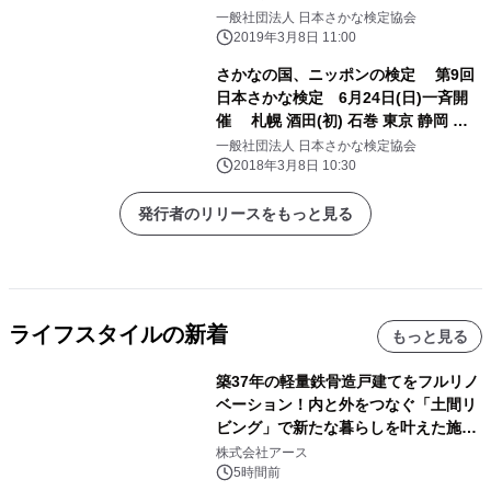
京 静岡 名古屋 大阪 鹿児島
一般社団法人 日本さかな検定協会
2019年3月8日 11:00
さかなの国、ニッポンの検定 第9回
日本さかな検定 6月24日(日)一斉開
催 札幌 酒田(初) 石巻 東京 静岡 名
古屋 大阪 下関(初) 兵庫香美(予定)
一般社団法人 日本さかな検定協会
2018年3月8日 10:30
発行者のリリースをもっと見る
ライフスタイルの新着
もっと見る
築37年の軽量鉄骨造戸建てをフルリノ
ベーション！内と外をつなぐ「土間リ
ビング」で新たな暮らしを叶えた施工
事例を株式会社アースが公開
株式会社アース
5時間前