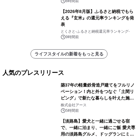
8時間前
【2026年8月版】ふるさと納税でもら
える『玄米』の還元率ランキングを発
表
とくさと-ふるさと納税還元率ランキング-
9時間前
ライフスタイルの新着をもっと見る
人気のプレスリリース
築37年の軽量鉄骨造戸建てをフルリノ
ベーション！内と外をつなぐ「土間リ
ビング」で新たな暮らしを叶えた施工
1
事例を株式会社アースが公開
株式会社アース
5時間前
【淡路島】愛犬と一緒に過ごせる宿
で、一緒に泊まり、一緒にご飯 愛犬専
用の淡路島グルメ、ドッグランにミニ