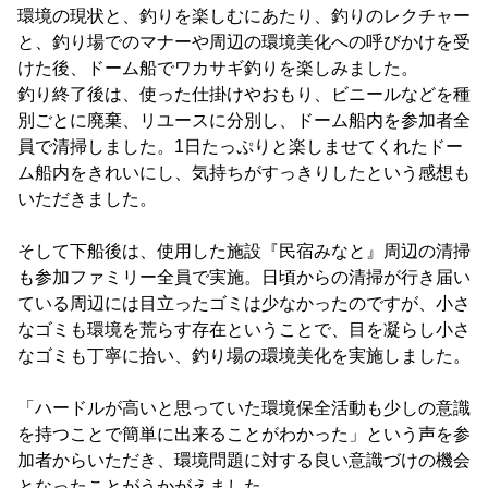
環境の現状と、釣りを楽しむにあたり、釣りのレクチャー
と、釣り場でのマナーや周辺の環境美化への呼びかけを受
けた後、ドーム船でワカサギ釣りを楽しみました。
釣り終了後は、使った仕掛けやおもり、ビニールなどを種
別ごとに廃棄、リユースに分別し、ドーム船内を参加者全
員で清掃しました。1日たっぷりと楽しませてくれたドー
ム船内をきれいにし、気持ちがすっきりしたという感想も
いただきました。
そして下船後は、使用した施設『民宿みなと』周辺の清掃
も参加ファミリー全員で実施。日頃からの清掃が行き届い
ている周辺には目立ったゴミは少なかったのですが、小さ
なゴミも環境を荒らす存在ということで、目を凝らし小さ
なゴミも丁寧に拾い、釣り場の環境美化を実施しました。
「ハードルが高いと思っていた環境保全活動も少しの意識
を持つことで簡単に出来ることがわかった」という声を参
加者からいただき、環境問題に対する良い意識づけの機会
となったことがうかがえました。