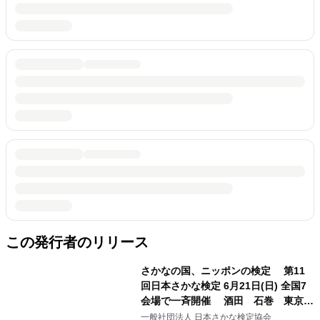
この発行者のリリース
さかなの国、ニッポンの検定 第11
回日本さかな検定 6月21日(日) 全国7
会場で一斉開催 酒田 石巻 東京
静岡 名古屋 大阪 鹿児島
一般社団法人 日本さかな検定協会