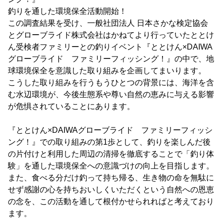
釣りを通した環境保全活動開始！
この調査結果を受け、一般社団法人 日本さかな検定協会
とグローブライド株式会社はかねてより行っていたととけ
ん受検者ファミリーとの釣りイベント『ととけん×DAIWA
グローブライド ファミリーフィッシング！』の中で、地
球環境保全を意識した取り組みを企画してまいります。
こうした取り組みを行うもうひとつの背景には、海洋を含
む水辺環境が、今後生態系や尊い自然の恵みに与える影響
が危惧されていることにあります。
『ととけん×DAIWAグローブライド ファミリーフィッシ
ング！』での取り組みの第1歩として、釣りを楽しんだ後
の片付けと利用した周辺の清掃を徹底することで「釣り体
験」を通した環境保全への意識づけの向上を目指します。
また、食べる分だけ釣って持ち帰る、生き物の命を無駄に
せず感謝の心を持ちおいしくいただくという自然への恩恵
の念を、この活動を通して根付かせられればと考えており
ます。