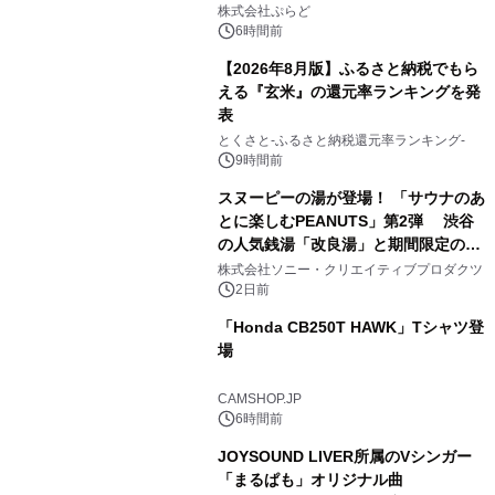
2
プール グランピングとトレーラーハウ
株式会社ぷらど
スの2施設で
6時間前
【2026年8月版】ふるさと納税でもら
える『玄米』の還元率ランキングを発
表
3
とくさと-ふるさと納税還元率ランキング-
9時間前
スヌーピーの湯が登場！ 「サウナのあ
とに楽しむPEANUTS」第2弾 渋谷
の人気銭湯「改良湯」と期間限定のコ
4
ラボレーション サウナイキタイコラ
株式会社ソニー・クリエイティブプロダクツ
ボグッズも発売決定！
2日前
「Honda CB250T HAWK」Tシャツ登
場
5
CAMSHOP.JP
6時間前
JOYSOUND LIVER所属のVシンガー
「まるぱも」オリジナル曲